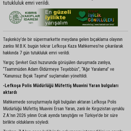
tutukluluk emri verildi.
Taşkınköy’de bir süpermarkette meydana gelen bıçaklama olayının
zanlısı M.B.K. bugün tekrar Lefkoşa Kaza Mahkemesi’ne çıkarılarak
hakkında 7 gün tutukluluk emri verildi.
Yargıç Şevket Gazi huzurunda görüşülen duruşmada zanlıya,
“Taammüden Adam Öldürmeye Teşebbüs”, “Ağır Yaralama” ve
“Kanunsuz Bıçak Taşıma” suçlamaları yöneltildi.
-Lefkoşa Polis Müdürlüğü Müfettiş Muavini Yaran bulguları
aktardı
Mahkemede soruşturmayla ilgili bulguları aktaran Lefkoşa Polis
Müdürlüğü Müfettiş Muavini Ersan Yaran, zanlı ile Kırgızistan uyruklu
Z.A.’nın 2026 yılının Ocak ayında tanıştığını ve Türkiye’de bir süre
birlikte olduklarını söyledi.