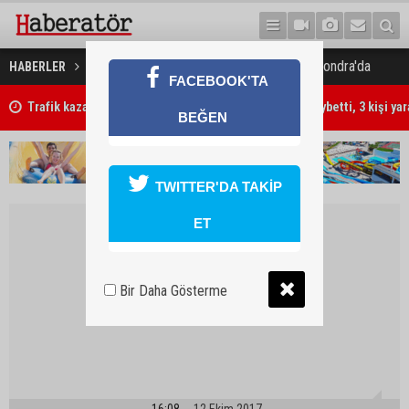
Dışişleri Bakanı Ertuğruloğlu Londra'da
HABERLER
GÜNDEM
FACEBOOK'TA
Trafik kazasında 85 yaşındaki Turan Obalı hayatını kaybetti, 3 kişi ya
BEĞEN
TWITTER'DA TAKİP
ET
Bir Daha Gösterme
16:08
12 Ekim 2017