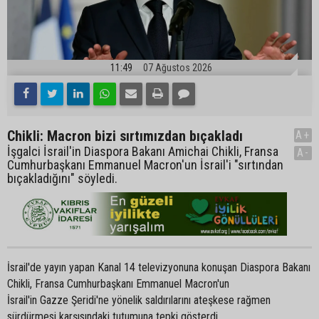
11:49
07 Ağustos 2026
Chikli: Macron bizi sırtımızdan bıçakladı
A+
İşgalci İsrail'in Diaspora Bakanı Amichai Chikli, Fransa
A-
Cumhurbaşkanı Emmanuel Macron'un İsrail'i "sırtından
bıçakladığını" söyledi.
İsrail'de yayın yapan Kanal 14 televizyonuna konuşan Diaspora Bakanı
Chikli, Fransa Cumhurbaşkanı Emmanuel Macron'un
İsrail'in Gazze Şeridi'ne yönelik saldırılarını ateşkese rağmen
sürdürmesi karşısındaki tutumuna tepki gösterdi.