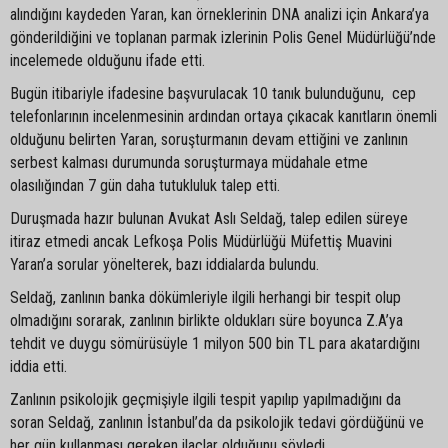
alındığını kaydeden Yaran, kan örneklerinin DNA analizi için Ankara’ya
gönderildiğini ve toplanan parmak izlerinin Polis Genel Müdürlüğü’nde
incelemede olduğunu ifade etti.
Bugün itibariyle ifadesine başvurulacak 10 tanık bulunduğunu, cep
telefonlarının incelenmesinin ardından ortaya çıkacak kanıtların önemli
olduğunu belirten Yaran, soruşturmanın devam ettiğini ve zanlının
serbest kalması durumunda soruşturmaya müdahale etme
olasılığından 7 gün daha tutukluluk talep etti.
Duruşmada hazır bulunan Avukat Aslı Seldağ, talep edilen süreye
itiraz etmedi ancak Lefkoşa Polis Müdürlüğü Müfettiş Muavini
Yaran’a sorular yönelterek, bazı iddialarda bulundu.
Seldağ, zanlının banka dökümleriyle ilgili herhangi bir tespit olup
olmadığını sorarak, zanlının birlikte oldukları süre boyunca Z.A’ya
tehdit ve duygu sömürüsüyle 1 milyon 500 bin TL para akatardığını
iddia etti.
Zanlının psikolojik geçmişiyle ilgili tespit yapılıp yapılmadığını da
soran Seldağ, zanlının İstanbul’da da psikolojik tedavi gördüğünü ve
her gün kullanması gereken ilaçlar olduğunu söyledi.