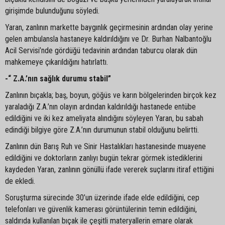
girişimde bulunduğunu söyledi.
Yaran, zanlının markette baygınlık geçirmesinin ardından olay yerine
gelen ambulansla hastaneye kaldırıldığını ve Dr. Burhan Nalbantoğlu
Acil Servisi’nde gördüğü tedavinin ardından taburcu olarak dün
mahkemeye çıkarıldığını hatırlattı.
-“ Z.A.’nın sağlık durumu stabil”
Zanlının bıçakla; baş, boyun, göğüs ve karın bölgelerinden birçok kez
yaraladığı Z.A.’nın olayın ardından kaldırıldığı hastanede entübe
edildiğini ve iki kez ameliyata alındığını söyleyen Yaran, bu sabah
edindiği bilgiye göre Z.A.’nın durumunun stabil olduğunu belirtti.
Zanlının dün Barış Ruh ve Sinir Hastalıkları hastanesinde muayene
edildiğini ve doktorların zanlıyı bugün tekrar görmek istediklerini
kaydeden Yaran, zanlının gönüllü ifade vererek suçlarını itiraf ettiğini
de ekledi.
Soruşturma sürecinde 30’un üzerinde ifade elde edildiğini, cep
telefonları ve güvenlik kamerası görüntülerinin temin edildiğini,
saldırıda kullanılan bıçak ile çeşitli materyallerin emare olarak