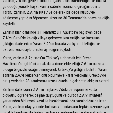
Zanlının, Z.A.’nın gece kulübünde çalışmasını istemediğini ve onunla
geleceğe yönelik hayat kurma çabaları içerisine girdiğini belirten
Yaran, zanlının, Z.A.’nın KKTC’ye gelerek bir gece kulübüyle
sözleşme yaptığını öğrenmesi üzerine 30 Temmuz’da adaya geldiğini
kaydetti.
Zanlının plan dahilinde 31 Temmuz’u 1 Ağustos’a bağlayan gece
Z.A.’yı, Girne’de kaldığı villaya gelmeye ikna ettiğini ve karşısına
çıktığını ifade eden Yaran, Z.A.’nın burada zanlıyı reddettiğini ve
patronu vesilesiyle oradan ayrıldığını söyledi.
Yaran, zanlının 3 Ağustos’ta Türkiye’ye dönmek için Ercan
Havalimanı’na gittiğini ancak daha önce elde ettiği Z.A.’nın çarşıda
olduğu bilgisiyle uçağa binmeyerek Ortaköy’e gittiğini belirtti. Yaran,
zanlının Z.A.’yı beklerken onu öldürmeye karar verdiğini, Ortaköy’de
bir iş yerinden 23 santimetre uzunluğunda bıçak satın aldığını aktardı.
Zanlının daha sonra Z.A.’nın Taşkınköy’deki bir süpermarkette
olduğunu öğrenerek peşine düştüğünü ve burada Z.A.’yı muhtelif
yerlerinden öldürmek kasti ile bıçaklayarak ağır yaraladığını belirten
Yaran, zanlının olay yerinde bulunan vatandaşların tepkisi üzerine aynı
bıçakla kendisini de boğazı ve başka yerlerinden yaralayarak intihar