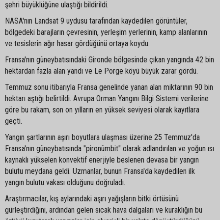
şehri büyüklüğüne ulaştığı bildirildi.
NASA'nın Landsat 9 uydusu tarafından kaydedilen görüntüler,
bölgedeki barajların çevresinin, yerleşim yerlerinin, kamp alanlarının
ve tesislerin ağır hasar gördüğünü ortaya koydu.
Fransa'nın güneybatısındaki Gironde bölgesinde çıkan yangında 42 bin
hektardan fazla alan yandı ve Le Porge köyü büyük zarar gördü.
Temmuz sonu itibarıyla Fransa genelinde yanan alan miktarının 90 bin
hektarı aştığı belirtildi. Avrupa Orman Yangını Bilgi Sistemi verilerine
göre bu rakam, son on yılların en yüksek seviyesi olarak kayıtlara
geçti.
Yangın şartlarının aşırı boyutlara ulaşması üzerine 25 Temmuz'da
Fransa'nın güneybatısında "pironümbit" olarak adlandırılan ve yoğun ısı
kaynaklı yükselen konvektif enerjiyle beslenen devasa bir yangın
bulutu meydana geldi. Uzmanlar, bunun Fransa'da kaydedilen ilk
yangın bulutu vakası olduğunu doğruladı.
Araştırmacılar, kış aylarındaki aşırı yağışların bitki örtüsünü
gürleştirdiğini, ardından gelen sıcak hava dalgaları ve kuraklığın bu