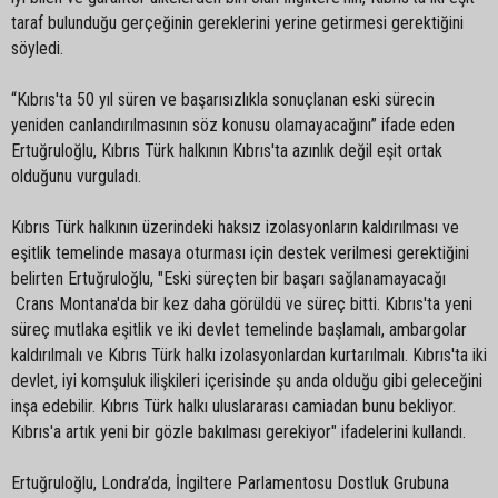
taraf bulunduğu gerçeğinin gereklerini yerine getirmesi gerektiğini
söyledi.
“Kıbrıs'ta 50 yıl süren ve başarısızlıkla sonuçlanan eski sürecin
yeniden canlandırılmasının söz konusu olamayacağını” ifade eden
Ertuğruloğlu, Kıbrıs Türk halkının Kıbrıs'ta azınlık değil eşit ortak
olduğunu vurguladı.
Kıbrıs Türk halkının üzerindeki haksız izolasyonların kaldırılması ve
eşitlik temelinde masaya oturması için destek verilmesi gerektiğini
belirten Ertuğruloğlu, "Eski süreçten bir başarı sağlanamayacağı
Crans Montana'da bir kez daha görüldü ve süreç bitti. Kıbrıs'ta yeni
süreç mutlaka eşitlik ve iki devlet temelinde başlamalı, ambargolar
kaldırılmalı ve Kıbrıs Türk halkı izolasyonlardan kurtarılmalı. Kıbrıs'ta iki
devlet, iyi komşuluk ilişkileri içerisinde şu anda olduğu gibi geleceğini
inşa edebilir. Kıbrıs Türk halkı uluslararası camiadan bunu bekliyor.
Kıbrıs'a artık yeni bir gözle bakılması gerekiyor" ifadelerini kullandı.
Ertuğruloğlu, Londra’da, İngiltere Parlamentosu Dostluk Grubuna