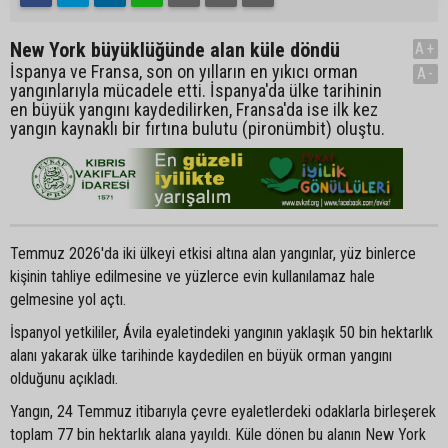
New York büyüklüğünde alan küle döndü
A+
İspanya ve Fransa, son on yılların en yıkıcı orman
A-
yangınlarıyla mücadele etti. İspanya'da ülke tarihinin
en büyük yangını kaydedilirken, Fransa'da ise ilk kez
yangın kaynaklı bir fırtına bulutu (pironümbit) oluştu.
Temmuz 2026'da iki ülkeyi etkisi altına alan yangınlar, yüz binlerce
kişinin tahliye edilmesine ve yüzlerce evin kullanılamaz hale
gelmesine yol açtı.
İspanyol yetkililer, Ávila eyaletindeki yangının yaklaşık 50 bin hektarlık
alanı yakarak ülke tarihinde kaydedilen en büyük orman yangını
olduğunu açıkladı.
Yangın, 24 Temmuz itibarıyla çevre eyaletlerdeki odaklarla birleşerek
toplam 77 bin hektarlık alana yayıldı. Küle dönen bu alanın New York