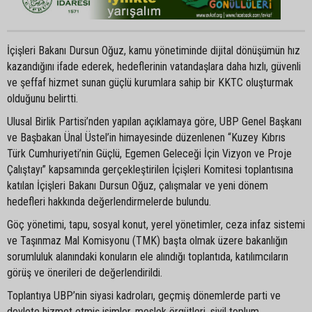
İçişleri Bakanı Dursun Oğuz, kamu yönetiminde dijital dönüşümün hız
kazandığını ifade ederek, hedeflerinin vatandaşlara daha hızlı, güvenli
ve şeffaf hizmet sunan güçlü kurumlara sahip bir KKTC oluşturmak
olduğunu belirtti.
Ulusal Birlik Partisi’nden yapılan açıklamaya göre, UBP Genel Başkanı
ve Başbakan Ünal Üstel’in himayesinde düzenlenen “Kuzey Kıbrıs
Türk Cumhuriyeti’nin Güçlü, Egemen Geleceği İçin Vizyon ve Proje
Çalıştayı” kapsamında gerçekleştirilen İçişleri Komitesi toplantısına
katılan İçişleri Bakanı Dursun Oğuz, çalışmalar ve yeni dönem
hedefleri hakkında değerlendirmelerde bulundu.
Göç yönetimi, tapu, sosyal konut, yerel yönetimler, ceza infaz sistemi
ve Taşınmaz Mal Komisyonu (TMK) başta olmak üzere bakanlığın
sorumluluk alanındaki konuların ele alındığı toplantıda, katılımcıların
görüş ve önerileri de değerlendirildi.
Toplantıya UBP’nin siyasi kadroları, geçmiş dönemlerde parti ve
devlete hizmet etmiş isimler, meslek örgütleri, sivil toplum