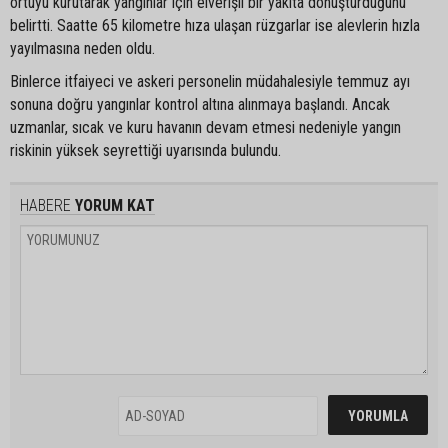
örtüyü kurutarak yangınlar için elverişli bir yakıta dönüştürdüğünü
belirtti. Saatte 65 kilometre hıza ulaşan rüzgarlar ise alevlerin hızla
yayılmasına neden oldu.
Binlerce itfaiyeci ve askeri personelin müdahalesiyle temmuz ayı
sonuna doğru yangınlar kontrol altına alınmaya başlandı. Ancak
uzmanlar, sıcak ve kuru havanın devam etmesi nedeniyle yangın
riskinin yüksek seyrettiği uyarısında bulundu.
HABERE
YORUM KAT