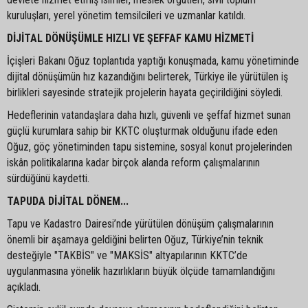
kuruluşları, yerel yönetim temsilcileri ve uzmanlar katıldı.
DİJİTAL DÖNÜŞÜMLE HIZLI VE ŞEFFAF KAMU HİZMETİ
İçişleri Bakanı Oğuz toplantıda yaptığı konuşmada, kamu yönetiminde
dijital dönüşümün hız kazandığını belirterek, Türkiye ile yürütülen iş
birlikleri sayesinde stratejik projelerin hayata geçirildiğini söyledi.
Hedeflerinin vatandaşlara daha hızlı, güvenli ve şeffaf hizmet sunan
güçlü kurumlara sahip bir KKTC oluşturmak olduğunu ifade eden
Oğuz, göç yönetiminden tapu sistemine, sosyal konut projelerinden
iskân politikalarına kadar birçok alanda reform çalışmalarının
sürdüğünü kaydetti.
TAPUDA DİJİTAL DÖNEM...
Tapu ve Kadastro Dairesi’nde yürütülen dönüşüm çalışmalarının
önemli bir aşamaya geldiğini belirten Oğuz, Türkiye’nin teknik
desteğiyle "TAKBİS" ve "MAKSİS" altyapılarının KKTC’de
uygulanmasına yönelik hazırlıkların büyük ölçüde tamamlandığını
açıkladı.