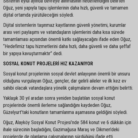
Sistemin eylül ayında devreye alınmasının hedeflendiğini belirten
Oğuz, yeni yapıyla tapu işlemlerinin daha hızlı, güvenli ve tamamen
dijital ortamda yürütüleceğini söyledi.
Dijital sistemlerin taşınmaz kayıtlarının güvenli yönetimi, kurumlar
arası veri paylaşımı ve vatandaşların işlemlerini daha kısa sürede
tamamlaması açısından önemli katkı sağlayacağını ifade eden Oğuz,
“Hedefimiz tapu hizmetlerini daha hızlı, daha güvenli ve daha şeffaf
bir yapıya kavuşturmaktır” dedi.
SOSYAL KONUT PROJELERİ HIZ KAZANIYOR
Sosyal konut projelerinin sosyal devlet anlayışının önemli bir unsuru
olduğunu vurgulayan Oğuz, gençler, dar gelirli aileler ve ilk kez ev
sahibi olacak vatandaşlara yönelik çalışmaların devam ettiğini belirtti.
Yaklaşık 30 yıl aradan sonra yeniden başlatılan sosyal konut
projelerinde önemli ilerleme sağlandığını kaydeden Oğuz,
Güzelyurt’taki konutların tamamlanma aşamasına geldiğini söyledi.
Oğuz, Alayköy Sosyal Konut Projesi’nde 584 konut ve 6 dükkân için
ihale sürecinin başladığını, Gazimağusa Maraş ve Dikmen’deki
projelerde de planlama çalışmalarının sürdüğünü ifade etti.