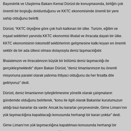
Bayındırlık ve Ulaştırma Bakanı Kemal Dürüst de konuşmasında, birliğin çok
önemli bir boşluğu doldurduğunu ve KKTC ekonomisinde önemli bir yere
sahip olduğunu belirtti.
Dürüst, “KKTC ölçeğine göre çok hızlı kalkınan bir ülke. Turizm, eğitim ve
inşaat sektörleri yanında KKTC ekonomisi ithalat ve ihracata dayalı bir ülke.
KKTC ekonomisinin lokomotif sektörlerinin gelişmesine katkı koyan en önemli
sektör de bir ada ülkesi olması dolayısıyla deniz taşımacılığıdır.
İthalatımızın ve ihracatımızın büyük bir bölümü deniz taşımacılığı ile
gerçekleşmektedir” diyen Bakan Dürüst, “deniz limanlarımızın bu önemli
misyonuna paralel olarak yatırıma ihtiyacı olduğunu da her fırsatta dile
getiriyoruz” dedi.
Dürüst, deniz limanlarının iyileştirilmesine yönelik olarak çalışmaların
gündemde olduğunu belirterek, “konu ile ilgili olarak Bakanlar kurulumuzun
aldığı bazı kararlar da vardır. Ancak bu kararlar çerçevesinde, Girne Limanı’nın
yük taşımacılığına kapatılacağı konusunda herhangi bir kararı yoktur” dedi.
Girne Limanı’nın yük taşımacılığına kapatılması konusunda herhangi bir