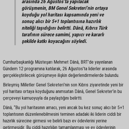
arasında 26 Ağustos’ta yapılacak
görüşmenin, BM Genel Sekreteri’nin ortaya
koyduğu yol haritası kapsamında yeni ve
sonuç alıcı bir 5+1 toplantısına hazırlık
niteliği taşıdığını belirtti. Dânâ, Kıbrıs Türk
tarafının sürece samimi, yapıcı ve kararlı
şekilde katkı koyacağını söyledi.
Cumhurbaşkanlığı Müsteşarı Mehmet Dânâ, BRT’de yayınlanan
Gündem 12 programına katılarak, 26 Ağustos’ta liderler arasında
gerçekleştirilecek görüşmeye ilişkin değerlendirmelerde bulundu.
Birleşmiş Milletler Genel Sekreteri’nin son Kıbrıs ziyaretinde yeni bir
yol haritası ortaya koyduğunu anımsatan Dânâ, Genel Sekreter’in bu
çerçeveyi kamuoyuyla da paylaştığını belirtti.
Dânâ, “Bu yol haritasının amacı, yeni ancak bu kez sonuç alıcı bir 5+1
toplantısının düzenlenebilmesini teminen adadaki iki liderin ciddi bir
hazırlık sürecine girmesi ve belirli bazı ev ödevlerini yerine
getirmesidir. Bu ciddi hazırlığın tamamlanması ve ev ödevlerinin