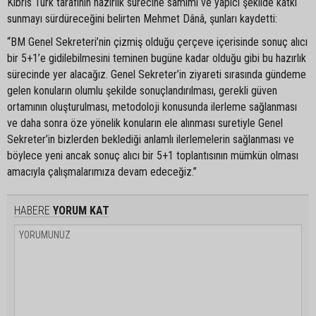
Kıbrıs Türk tarafının hazırlık sürecine samimi ve yapıcı şekilde katkı
sunmayı sürdüreceğini belirten Mehmet Dânâ, şunları kaydetti:
“BM Genel Sekreteri’nin çizmiş olduğu çerçeve içerisinde sonuç alıcı
bir 5+1’e gidilebilmesini teminen bugüne kadar olduğu gibi bu hazırlık
sürecinde yer alacağız. Genel Sekreter’in ziyareti sırasında gündeme
gelen konuların olumlu şekilde sonuçlandırılması, gerekli güven
ortamının oluşturulması, metodoloji konusunda ilerleme sağlanması
ve daha sonra öze yönelik konuların ele alınması suretiyle Genel
Sekreter’in bizlerden beklediği anlamlı ilerlemelerin sağlanması ve
böylece yeni ancak sonuç alıcı bir 5+1 toplantısının mümkün olması
amacıyla çalışmalarımıza devam edeceğiz.”
HABERE
YORUM KAT