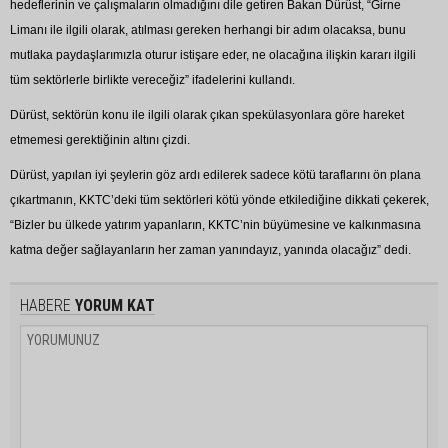
hedeflerinin ve çalışmaların olmadığını dile getiren Bakan Dürüst, “Girne
Limanı ile ilgili olarak, atılması gereken herhangi bir adım olacaksa, bunu
mutlaka paydaşlarımızla oturur istişare eder, ne olacağına ilişkin kararı ilgili
tüm sektörlerle birlikte vereceğiz” ifadelerini kullandı.
Dürüst, sektörün konu ile ilgili olarak çıkan spekülasyonlara göre hareket
etmemesi gerektiğinin altını çizdi.
Dürüst, yapılan iyi şeylerin göz ardı edilerek sadece kötü taraflarını ön plana
çıkartmanın, KKTC’deki tüm sektörleri kötü yönde etkilediğine dikkati çekerek,
“Bizler bu ülkede yatırım yapanların, KKTC’nin büyümesine ve kalkınmasına
katma değer sağlayanların her zaman yanındayız, yanında olacağız” dedi.
HABERE
YORUM KAT