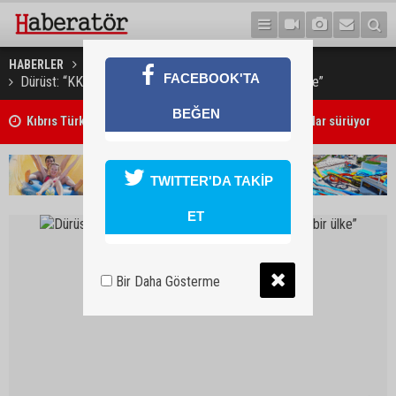
HABERLER
GÜNDEM
FACEBOOK'TA
Dürüst: “KKTC, ölçeğine göre çok hızlı kalkınan bir ülke”
BEĞEN
Kıbrıs Türk Üniversite Öğrencileri Kongresi için kayıtlar sürüyor
TWITTER'DA TAKİP
ET
Bir Daha Gösterme