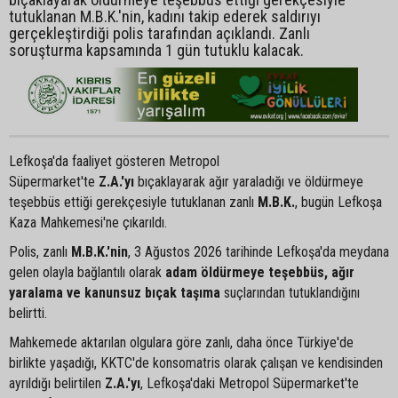
tutuklanan M.B.K.'nin, kadını takip ederek saldırıyı
gerçekleştirdiği polis tarafından açıklandı. Zanlı
soruşturma kapsamında 1 gün tutuklu kalacak.
Lefkoşa'da faaliyet gösteren Metropol
Süpermarket'te
Z.A.'yı
bıçaklayarak ağır yaraladığı ve öldürmeye
teşebbüs ettiği gerekçesiyle tutuklanan zanlı
M.B.K.
, bugün Lefkoşa
Kaza Mahkemesi'ne çıkarıldı.
Polis, zanlı
M.B.K.'nin
, 3 Ağustos 2026 tarihinde Lefkoşa'da meydana
gelen olayla bağlantılı olarak
adam öldürmeye teşebbüs, ağır
yaralama ve kanunsuz bıçak taşıma
suçlarından tutuklandığını
belirtti.
Mahkemede aktarılan olgulara göre zanlı, daha önce Türkiye'de
birlikte yaşadığı, KKTC'de konsomatris olarak çalışan ve kendisinden
ayrıldığı belirtilen
Z.A.'yı
, Lefkoşa'daki Metropol Süpermarket'te