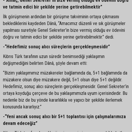
-“Amaç, Genel Sekreter’in bize vermiş olduğu ev ödevini doğru
ve tatmin edici bir şekilde yerine getirebilmektir”
İlk görüşmenin ardından bir görüşme takviminin ortaya çıkmasını
beklediklerini kaydeden Dânâ, “Amacımız düzenli ve sık görüşmeler
yapılması suretiyle Genel Sekreter’in bize vermiş olduğu ev ödevini
doğru ve tatmin edici bir şekilde yerine getirebilmektir.” dedi.
-“Hedefimiz sonuç alıcı süreçlerin gerçekleşmesidir”
Kıbrıs Türk tarafının uzun süredir benimsediği yaklaşımın
değişmediğini belirten Dânâ, şöyle devam etti:
“Bizim yaklaşımımız müzakereler bağlamında da, 5+1 bağlamında da
müzakere olsun diye müzakere değil, 5+1 olsun diye 5+1 değildir.
Hedefimiz, sonuç alıcı süreçlerin gerçekleşmesidir. Genel Sekreter’in
ortaya koyduğu çerçeve de bu yaklaşımımızla uyum içerisindedir. Bu
nedenle biz de bu yönde kararlılıkla ve yapıcı bir şekilde ilerlemek
konusunda kararlıyız.”
-“Yeni ancak sonuç alıcı bir 5+1 toplantısı için çalışmalarımıza
devam edeceğiz”