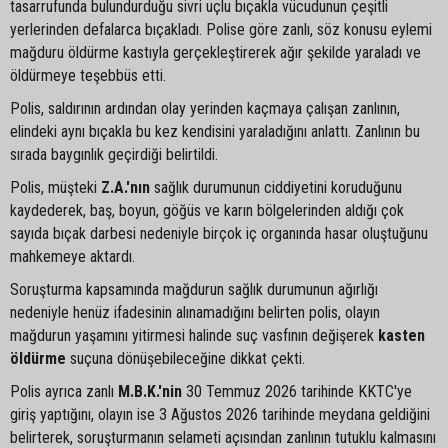
tasarrufunda bulundurduğu sivri uçlu bıçakla vücudunun çeşitli
yerlerinden defalarca bıçakladı. Polise göre zanlı, söz konusu eylemi
mağduru öldürme kastıyla gerçekleştirerek ağır şekilde yaraladı ve
öldürmeye teşebbüs etti.
Polis, saldırının ardından olay yerinden kaçmaya çalışan zanlının,
elindeki aynı bıçakla bu kez kendisini yaraladığını anlattı. Zanlının bu
sırada baygınlık geçirdiği belirtildi.
Polis, müşteki
Z.A.'nın
sağlık durumunun ciddiyetini koruduğunu
kaydederek, baş, boyun, göğüs ve karın bölgelerinden aldığı çok
sayıda bıçak darbesi nedeniyle birçok iç organında hasar oluştuğunu
mahkemeye aktardı.
Soruşturma kapsamında mağdurun sağlık durumunun ağırlığı
nedeniyle henüz ifadesinin alınamadığını belirten polis, olayın
mağdurun yaşamını yitirmesi halinde suç vasfının değişerek
kasten
öldürme
suçuna dönüşebileceğine dikkat çekti.
Polis ayrıca zanlı
M.B.K.'nin
30 Temmuz 2026 tarihinde KKTC'ye
giriş yaptığını, olayın ise 3 Ağustos 2026 tarihinde meydana geldiğini
belirterek, soruşturmanın selameti açısından zanlının tutuklu kalmasını