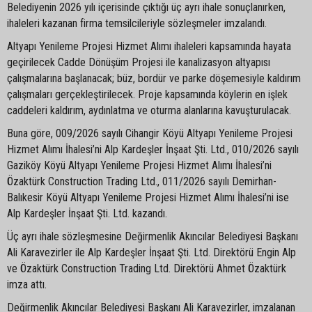
Belediyenin 2026 yılı içerisinde çıktığı üç ayrı ihale sonuçlanırken,
ihaleleri kazanan firma temsilcileriyle sözleşmeler imzalandı.
Altyapı Yenileme Projesi Hizmet Alımı ihaleleri kapsamında hayata
geçirilecek Cadde Dönüşüm Projesi ile kanalizasyon altyapısı
çalışmalarına başlanacak; büz, bordür ve parke döşemesiyle kaldırım
çalışmaları gerçekleştirilecek. Proje kapsamında köylerin en işlek
caddeleri kaldırım, aydınlatma ve oturma alanlarına kavuşturulacak.
Buna göre, 009/2026 sayılı Cihangir Köyü Altyapı Yenileme Projesi
Hizmet Alımı İhalesi’ni Alp Kardeşler İnşaat Şti. Ltd., 010/2026 sayılı
Gaziköy Köyü Altyapı Yenileme Projesi Hizmet Alımı İhalesi’ni
Özaktürk Construction Trading Ltd., 011/2026 sayılı Demirhan-
Balıkesir Köyü Altyapı Yenileme Projesi Hizmet Alımı İhalesi’ni ise
Alp Kardeşler İnşaat Şti. Ltd. kazandı.
Üç ayrı ihale sözleşmesine Değirmenlik Akıncılar Belediyesi Başkanı
Ali Karavezirler ile Alp Kardeşler İnşaat Şti. Ltd. Direktörü Engin Alp
ve Özaktürk Construction Trading Ltd. Direktörü Ahmet Özaktürk
imza attı.
Değirmenlik Akıncılar Belediyesi Başkanı Ali Karavezirler, imzalanan