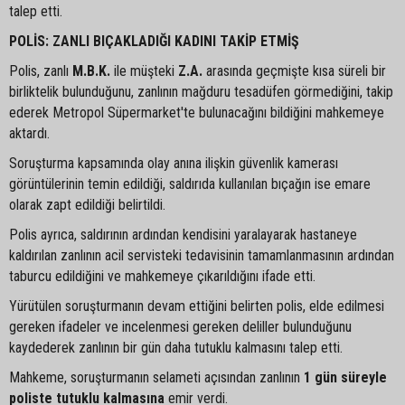
talep etti.
POLİS: ZANLI BIÇAKLADIĞI KADINI TAKİP ETMİŞ
Polis, zanlı
M.B.K.
ile müşteki
Z.A.
arasında geçmişte kısa süreli bir
birliktelik bulunduğunu, zanlının mağduru tesadüfen görmediğini, takip
ederek Metropol Süpermarket'te bulunacağını bildiğini mahkemeye
aktardı.
Soruşturma kapsamında olay anına ilişkin güvenlik kamerası
görüntülerinin temin edildiği, saldırıda kullanılan bıçağın ise emare
olarak zapt edildiği belirtildi.
Polis ayrıca, saldırının ardından kendisini yaralayarak hastaneye
kaldırılan zanlının acil servisteki tedavisinin tamamlanmasının ardından
taburcu edildiğini ve mahkemeye çıkarıldığını ifade etti.
Yürütülen soruşturmanın devam ettiğini belirten polis, elde edilmesi
gereken ifadeler ve incelenmesi gereken deliller bulunduğunu
kaydederek zanlının bir gün daha tutuklu kalmasını talep etti.
Mahkeme, soruşturmanın selameti açısından zanlının
1 gün süreyle
poliste tutuklu kalmasına
emir verdi.