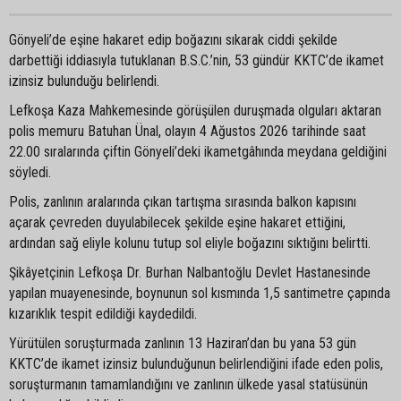
Gönyeli’de eşine hakaret edip boğazını sıkarak ciddi şekilde
darbettiği iddiasıyla tutuklanan B.S.C.’nin, 53 gündür KKTC’de ikamet
izinsiz bulunduğu belirlendi.
Lefkoşa Kaza Mahkemesinde görüşülen duruşmada olguları aktaran
polis memuru Batuhan Ünal, olayın 4 Ağustos 2026 tarihinde saat
22.00 sıralarında çiftin Gönyeli’deki ikametgâhında meydana geldiğini
söyledi.
Polis, zanlının aralarında çıkan tartışma sırasında balkon kapısını
açarak çevreden duyulabilecek şekilde eşine hakaret ettiğini,
ardından sağ eliyle kolunu tutup sol eliyle boğazını sıktığını belirtti.
Şikâyetçinin Lefkoşa Dr. Burhan Nalbantoğlu Devlet Hastanesinde
yapılan muayenesinde, boynunun sol kısmında 1,5 santimetre çapında
kızarıklık tespit edildiği kaydedildi.
Yürütülen soruşturmada zanlının 13 Haziran’dan bu yana 53 gün
KKTC’de ikamet izinsiz bulunduğunun belirlendiğini ifade eden polis,
soruşturmanın tamamlandığını ve zanlının ülkede yasal statüsünün