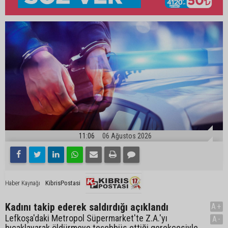
11:06
06 Ağustos 2026
KibrisPostasi
Haber Kaynağı
Kadını takip ederek saldırdığı açıklandı
A+
Lefkoşa'daki Metropol Süpermarket'te Z.A.'yı
A-
bıçaklayarak öldürmeye teşebbüs ettiği gerekçesiyle