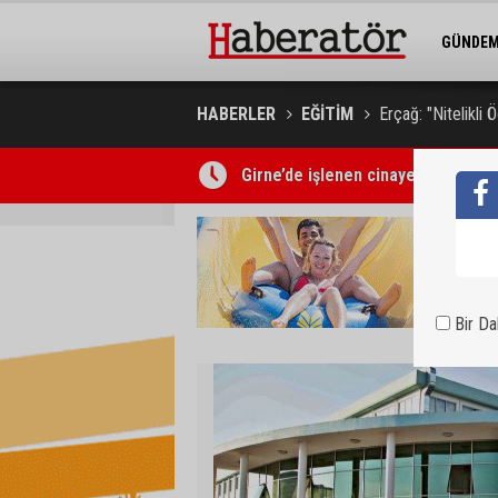
GÜNDE
BELEDİY
HABERLER
EĞİTİM
Erçağ: "Nitelikli 
Girne’de işlenen cinayetin ardından
Kıbrıs Türk Üniversite Öğrencileri
Bir D