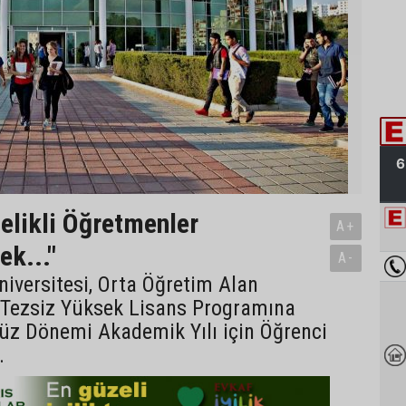
telikli Öğretmenler
A+
ek..."
A-
iversitesi, Orta Öğretim Alan
 Tezsiz Yüksek Lisans Programına
üz Dönemi Akademik Yılı için Öğrenci
…