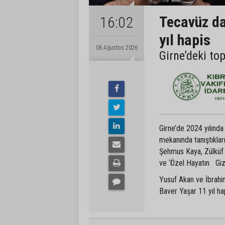
Tecavüz da
16:02
yıl hapis
06 Ağustos 2026
Girne’deki to
Girne’de 2024 yılında
mekanında tanıştıkla
Şehmus Kaya, Zülküf 
ve ‘Özel Hayatın Gizl
Yusuf Akan ve İbrahim
Baver Yaşar 11 yıl hap