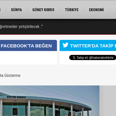
M
DÜNYA
GÜNEY KIBRIS
TÜRKİYE
EKONOMİ
ELER
RÖPORTAJ
EĞİTİM
SPOR
Öğretmenler yetiştirilecek..."
 7 kişi tutuklandı
FACEBOOK'TA BEĞEN
TWITTER'DA TAKİP 
 Kongresi için kayıtlar sürüyor
aha Gösterme