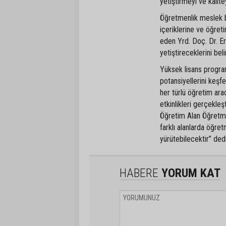
yetiştirmeyi ve kalite
Öğretmenlik meslek bi
içeriklerine ve öğret
eden Yrd. Doç. Dr. E
yetiştireceklerini belir
Yüksek lisans program
potansiyellerini keşf
her türlü öğretim ara
etkinlikleri gerçekleş
Öğretim Alan Öğretme
farklı alanlarda öğre
yürütebilecektir” dedi
HABERE
YORUM KAT