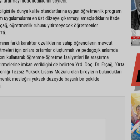
yi artırmayı hedeflediklerini söyledi.
lgisi ile dünya kalite standartlarına uygun öğretmenlik program
im uygulamalarını en üst düzeye çıkarmayı amaçladıklarını ifade
rçağ, öğretmenlik ruhunu yitirmeyecek öğretmenler
tti.
ının farklı karakter özelliklerine sahip öğrencilerin mevcut
etmeleri için onlara ortamlar oluşturmak ve pedagojik anlamda
cını kullanarak öğrenme-öğretme faaliyetleri ile araştırma
tirmelerine imkan verildiğini de belirten Yrd. Doç. Dr. Erçağ, “Orta
nliği Tezsiz Yüksek Lisans Mezunu olan bireylerin bulundukları
tmenlik mesleğini yüksek düzeyde başarılı bir şekilde
.