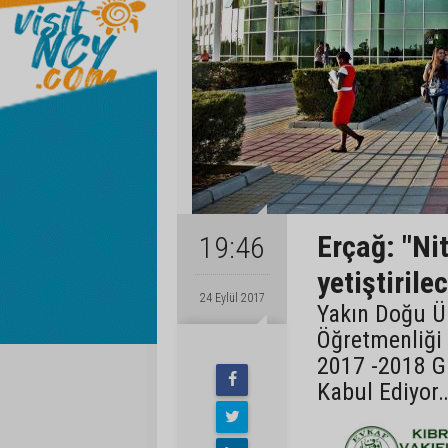
Erçağ: "Ni
19:46
yetiştirilec
24 Eylül 2017
Yakın Doğu Ün
Öğretmenliği
2017 -2018 G
Kabul Ediyor