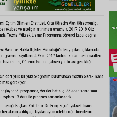
si, Eğitim Bilimleri Enstitüsü, Orta Öğretim Alan Öğretmenliği,
e rekabet ve niteliğin artırılması amacıyla, 2017-2018 Güz
nda Tezsiz Yüksek Lisans Programına öğrenci kabul çağrısı
si Basın ve Halkla İlişkiler Müdürlüğü’nden yapılan açıklamada,
programına kayıtların, 4 Ekim 2017 tarihine kadar mesai saatleri
 Üniversitesi, Öğrenci İşlerine şahsen yapılması gerektiği
çin dört yıllık bir yükseköğretim kurumundan mezun olarak lisans
olmak gerekiyor.
 başlayacağı programda, dersler hafta içi öğleden sonra saat
ve toplam 13 ders ile program tamamlanacak.
etmenliği Başkanı Yrd. Doç. Dr. Erinç Erçağ, yüksek lisans
n her alanında ihtiyaç duyulan aydın nitelikli öğretmenlerini