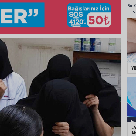
Bu K
YK
LA
Ak