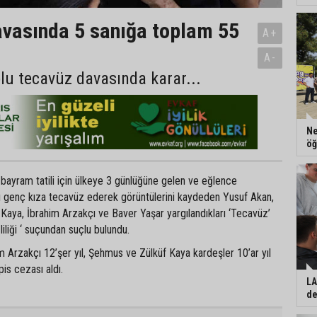
vasında 5 sanığa toplam 55
A+
A-
plu tecavüz davasında karar...
Ne
öğ
 bayram tatili için ülkeye 3 günlüğüne gelen ve eğlence
rı genç kıza tecavüz ederek görüntülerini kaydeden Yusuf Akan,
Kaya, İbrahim Arzakçı ve Baver Yaşar yargılandıkları ‘Tecavüz’
iliği ‘ suçundan suçlu bulundu.
 Arzakçı 12’şer yıl, Şehmus ve Zülküf Kaya kardeşler 10’ar yıl
is cezası aldı.
LA
de