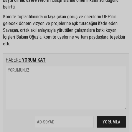
başta olmak üzere reform çalışmalarına önemli katkı sunduğunu
belirtti.
Komite toplantılarında ortaya çıkan görüş ve önerilerin UBP’nin
gelecek dönem vizyon ve projelerine ışık tutacağını ifade eden
Savaşan, ortak akıl anlayışıyla yürütülen çalışmalara katkı koyan
İçişleri Bakanı Oğuz’a, komite üyelerine ve tüm paydaşlara teşekkür
etti.
HABERE
YORUM KAT