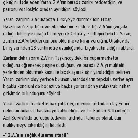
çıktığını ifade eden Yaran, Z.A.’nın burada zanlıyı reddettiğini ve
patronu vesilesiyle oradan ayrıldığını söyledi.
Yaran, zanlının 3 Ağustos’ta Türkiye’ye dönmek için Ercan
Havalimanı’na gittiğini ancak daha önce elde ettiği Z.A.’nın çarşıda
olduğu bilgisiyle uçağa binmeyerek Ortaköy’e gittiğini belirtti. Yaran,
zanlının Z.A.’yı beklerken onu öldürmeye karar verdiğini, Ortaköy’de
bir iş yerinden 23 santimetre uzunluğunda bıçak satın aldığını aktardı.
Zanlının daha sonra Z.A.’nın Taşkınköy’deki bir süpermarkette
olduğunu öğrenerek peşine düştüğünü ve burada Z.A.’yı muhtelif
yerlerinden öldürmek kasti ile bıçaklayarak ağır yaraladığını belirten
Yaran, zanlının olay yerinde bulunan vatandaşların tepkisi üzerine aynı
bıçakla kendisini de boğazı ve başka yerlerinden yaralayarak intihar
girişimde bulunduğunu söyledi.
Yaran, zanlının markette baygınlık geçirmesinin ardından olay yerine
gelen ambulansla hastaneye kaldırıldığını ve Dr. Burhan Nalbantoğlu
Acil Servisi’nde gördüğü tedavinin ardından taburcu olarak dün
mahkemeye çıkarıldığını hatırlattı.
-“ Z.A.’nın sağlık durumu stabil”