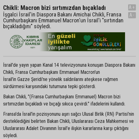
Chikli: Macron bizi sırtımızdan bıçakladı
A+
İşgalci İsrail'in Diaspora Bakanı Amichai Chikli, Fransa
A-
Cumhurbaşkanı Emmanuel Macron'un İsrail'i "sırtından
bıçakladığını" söyledi.
İsrail'de yayın yapan Kanal 14 televizyonuna konuşan Diaspora Bakanı
Chikli, Fransa Cumhurbaşkanı Emmanuel Macron'un
İsrail'in Gazze Şeridi'ne yönelik saldırılarını ateşkese rağmen
sürdürmesi karşısındaki tutumuna tepki gösterdi.
Bakan Chikli, "(Fransa Cumhurbaşkanı Emmanuel) Macron bizi
sırtımızdan bıçakladı ve bıçağı sıkıca çevirdi." ifadelerini kullandı.
Fransa'da İsrail'in pozisyonunu aşırı sağcı Ulusal Birlik (RN) Partisi'nin
desteklediğini belirten Bakan Chikli, Uluslararası Ceza Mahkemesi ve
Uluslararası Adalet Divanının İsrail'e ilişkin kararlarına karşı çıktığını
söyledi.