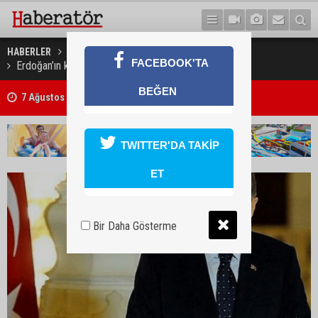
HABERLER
TÜRKİYE
FACEBOOK'TA
Erdoğan’ın korumalarına silah yasağında flaş gelişme
7 Ağustos 2026 Döviz Kurları
BEĞEN
Trafik kazasında 85 yaşındaki Turan Obalı hayatını kaybetti, 3 kişi ya
TWITTER'DA TAKİP
ET
Bir Daha Gösterme