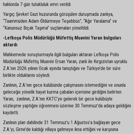
hakkında 7 gün tutukluluk emri verildi.
Yargıç Şevket Gazi huzurunda görüşülen duruşmada zanlıya,
“Taammüden Adam Öldürmeye Teşebbüs”, “Ağır Yaralama” ve
“Kanunsuz Bıçak Taşıma” suçlamaları yöneltildi.
-Lefkoşa Polis Müdürlüğü Müfettiş Muavini Yaran bulguları
aktardı
Mahkemede soruşturmayla ilgili bulguları aktaran Lefkoşa Polis
Müdürlüğü Müfettiş Muavini Ersan Yaran, zanlı ile Kırgızistan uyruklu
Z.A.’nın 2026 yılının Ocak ayında tanıştığını ve Türkiye’de bir süre
birlikte olduklarını söyledi.
Zanlının, Z.A.’nın gece kulübünde çalışmasını istemediğini ve onunla
geleceğe yönelik hayat kurma çabaları içerisine girdiğini belirten
Yaran, zanlının, Z.A.’nın KKTC’ye gelerek bir gece kulübüyle
sözleşme yaptığını öğrenmesi üzerine 30 Temmuz’da adaya geldiğini
kaydetti.
Zanlının plan dahilinde 31 Temmuz’u 1 Ağustos’a bağlayan gece
Z.A.’yı, Girne’de kaldığı villaya gelmeye ikna ettiğini ve karşısına