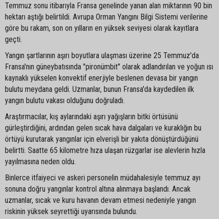
Temmuz sonu itibarıyla Fransa genelinde yanan alan miktarının 90 bin
hektarı aştığı belirtildi. Avrupa Orman Yangını Bilgi Sistemi verilerine
göre bu rakam, son on yılların en yüksek seviyesi olarak kayıtlara
geçti.
Yangın şartlarının aşırı boyutlara ulaşması üzerine 25 Temmuz'da
Fransa'nın güneybatısında "pironümbit" olarak adlandırılan ve yoğun ısı
kaynaklı yükselen konvektif enerjiyle beslenen devasa bir yangın
bulutu meydana geldi. Uzmanlar, bunun Fransa'da kaydedilen ilk
yangın bulutu vakası olduğunu doğruladı.
Araştırmacılar, kış aylarındaki aşırı yağışların bitki örtüsünü
gürleştirdiğini, ardından gelen sıcak hava dalgaları ve kuraklığın bu
örtüyü kurutarak yangınlar için elverişli bir yakıta dönüştürdüğünü
belirtti. Saatte 65 kilometre hıza ulaşan rüzgarlar ise alevlerin hızla
yayılmasına neden oldu.
Binlerce itfaiyeci ve askeri personelin müdahalesiyle temmuz ayı
sonuna doğru yangınlar kontrol altına alınmaya başlandı. Ancak
uzmanlar, sıcak ve kuru havanın devam etmesi nedeniyle yangın
riskinin yüksek seyrettiği uyarısında bulundu.