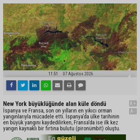
11:51
07 Ağustos 2026
New York büyüklüğünde alan küle döndü
A+
İspanya ve Fransa, son on yılların en yıkıcı orman
A-
yangınlarıyla mücadele etti. İspanya'da ülke tarihinin
en büyük yangını kaydedilirken, Fransa'da ise ilk kez
yangın kaynaklı bir fırtına bulutu (pironümbit) oluştu.