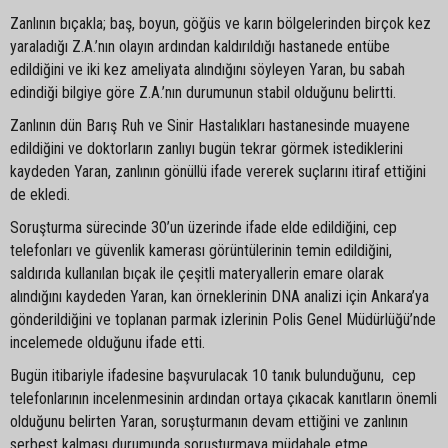
Zanlının bıçakla; baş, boyun, göğüs ve karın bölgelerinden birçok kez
yaraladığı Z.A.’nın olayın ardından kaldırıldığı hastanede entübe
edildiğini ve iki kez ameliyata alındığını söyleyen Yaran, bu sabah
edindiği bilgiye göre Z.A.’nın durumunun stabil olduğunu belirtti.
Zanlının dün Barış Ruh ve Sinir Hastalıkları hastanesinde muayene
edildiğini ve doktorların zanlıyı bugün tekrar görmek istediklerini
kaydeden Yaran, zanlının gönüllü ifade vererek suçlarını itiraf ettiğini
de ekledi.
Soruşturma sürecinde 30’un üzerinde ifade elde edildiğini, cep
telefonları ve güvenlik kamerası görüntülerinin temin edildiğini,
saldırıda kullanılan bıçak ile çeşitli materyallerin emare olarak
alındığını kaydeden Yaran, kan örneklerinin DNA analizi için Ankara’ya
gönderildiğini ve toplanan parmak izlerinin Polis Genel Müdürlüğü’nde
incelemede olduğunu ifade etti.
Bugün itibariyle ifadesine başvurulacak 10 tanık bulunduğunu, cep
telefonlarının incelenmesinin ardından ortaya çıkacak kanıtların önemli
olduğunu belirten Yaran, soruşturmanın devam ettiğini ve zanlının
serbest kalması durumunda soruşturmaya müdahale etme