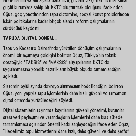
Hedeflerinin vatandaşlara daha hızlı, güvenli ve şeffaf hizmet sunan
güçlü kurumlara sahip bir KKTC oluşturmak olduğunu ifade eden
Oğuz, göç yönetiminden tapu sistemine, sosyal konut projelerinden
iskân politikalarına kadar birçok alanda reform çalışmalarının
sürdüğünü kaydetti.
TAPUDA DİJİTAL DÖNEM...
Tapu ve Kadastro Dairesi’nde yürütülen dönüşüm çalışmalarının
önemli bir aşamaya geldiğini belirten Oğuz, Türkiye’nin teknik
desteğiyle "TAKBİS" ve "MAKSİS" altyapılarının KKTC’de
uygulanmasına yönelik hazırlıkların büyük ölçüde tamamlandığını
açıkladı.
Sistemin eylül ayında devreye alınmasının hedeflendiğini belirten
Oğuz, yeni yapıyla tapu işlemlerinin daha hızlı, güvenli ve tamamen
dijital ortamda yürütüleceğini söyledi.
Dijital sistemlerin taşınmaz kayıtlarının güvenli yönetimi, kurumlar
arası veri paylaşımı ve vatandaşların işlemlerini daha kısa sürede
tamamlaması açısından önemli katkı sağlayacağını ifade eden Oğuz,
“Hedefimiz tapu hizmetlerini daha hızlı, daha güvenli ve daha şeffaf