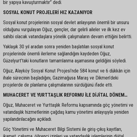
bir yapıya kavuşturmaktır” dedi.
SOSYAL KONUT PROJELERİ HIZ KAZANIYOR
Sosyal konut projelerinin sosyal devlet anlayışının önemli bir unsuru
olduğunu vurgulayan Oğuz, gençler, dar gelirli aileler ve ilk kez ev
sahibi olacak vatandaşlara yönelik çalışmaların devam ettiğini belirtti.
Yaklaşık 30 yıl aradan sonra yeniden başlatılan sosyal konut
projelerinde önemli ilerleme sağlandığını kaydeden Oğuz,
Güzelyurt’taki konutların tamamlanma aşamasına geldiğini söyledi.
Oğuz, Alayköy Sosyal Konut Projesi’nde 584 konut ve 6 dükkân için
ihale sürecinin başladığını, Gazimağusa Maraş ve Dikmen’deki
projelerde de planlama çalışmalarının sürdüğünü ifade etti.
MUHACERET VE YURTTAŞLIK REFORMU İLE DİJİTAL DÖNEM…
Oğuz, Muhaceret ve Yurttaşlık Reformu kapsamında göç yönetimi ve
vatandaşlık hizmetlerinin çağdaş kamu yönetimi anlayışıyla yeniden
yapılandırılacağını açıkladı.
Göç Yönetimi ve Muhaceret Bilgi Sistemi ile giriş-çıkış kayıtları,
ikamet, çalışma, öğrenci izinleri ve vatandaşlık işlemlerinin dijital