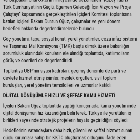
Türk Cumhuriyeti’nin Güçlü, Egemen Geleceği İçin Vizyon ve Proje
Çalıştayı” kapsamında gerçekleştirilen İçişleri Komitesi toplantısına
katılan İçişleri Bakanı Dursun Oğuz, çalışmalar ve yeni dönem
hedefleri hakkında değerlendirmelerde bulundu.
Göç yönetimi, tapu, sosyal konut, yerel yönetimler, ceza infaz sistemi
ve Taşınmaz Mal Komisyonu (TMK) başta olmak üzere bakanlığın
sorumluluk alanındaki konuların ele alındığı toplantıda, katılımcıların
görüş ve önerileri de değerlendirildi.
Toplantıya UBP’nin siyasi kadroları, geçmiş dönemlerde parti ve
devlete hizmet etmiş isimler, meslek örgütleri, sivil toplum
kuruluşları, yerel yönetim temsilcileri ve uzmanlar katıldı.
DİJİTAL DÖNÜŞÜMLE HIZLI VE ŞEFFAF KAMU HİZMETİ
İçişleri Bakanı Oğuz toplantıda yaptığı konuşmada, kamu yönetiminde
dijital dönüşümün hız kazandığını belirterek, Türkiye ile yürütülen iş
birlikleri sayesinde stratejik projelerin hayata geçirildiğini söyledi.
Hedeflerinin vatandaşlara daha hızlı, güvenli ve şeffaf hizmet sunan
güçlü kurumlara sahip bir KKTC oluşturmak olduğunu ifade eden