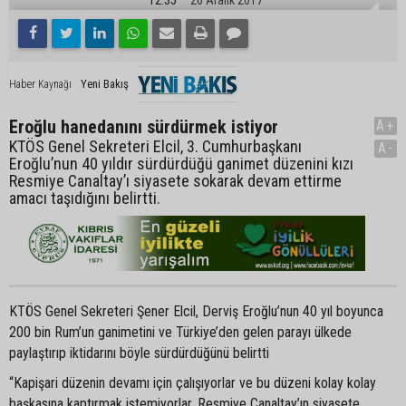
Yeni Bakış
Haber Kaynağı
Eroğlu hanedanını sürdürmek istiyor
A+
KTÖS Genel Sekreteri Elcil, 3. Cumhurbaşkanı
A-
Eroğlu’nun 40 yıldır sürdürdüğü ganimet düzenini kızı
Resmiye Canaltay’ı siyasete sokarak devam ettirme
amacı taşıdığını belirtti.
KTÖS Genel Sekreteri Şener Elcil, Derviş Eroğlu’nun 40 yıl boyunca
200 bin Rum’un ganimetini ve Türkiye’den gelen parayı ülkede
paylaştırıp iktidarını böyle sürdürdüğünü belirtti
“Kapişari düzenin devamı için çalışıyorlar ve bu düzeni kolay kolay
başkasına kaptırmak istemiyorlar. Resmiye Canaltay’ın siyasete