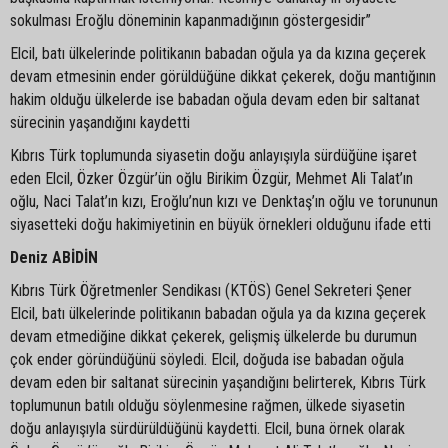
sokulması Eroğlu döneminin kapanmadığının göstergesidir”
Elcil, batı ülkelerinde politikanın babadan oğula ya da kızına geçerek
devam etmesinin ender görüldüğüne dikkat çekerek, doğu mantığının
hakim olduğu ülkelerde ise babadan oğula devam eden bir saltanat
sürecinin yaşandığını kaydetti
Kıbrıs Türk toplumunda siyasetin doğu anlayışıyla sürdüğüne işaret
eden Elcil, Özker Özgür’ün oğlu Birikim Özgür, Mehmet Ali Talat’ın
oğlu, Naci Talat’ın kızı, Eroğlu’nun kızı ve Denktaş’ın oğlu ve torununun
siyasetteki doğu hakimiyetinin en büyük örnekleri olduğunu ifade etti
Deniz ABİDİN
Kıbrıs Türk Öğretmenler Sendikası (KTÖS) Genel Sekreteri Şener
Elcil, batı ülkelerinde politikanın babadan oğula ya da kızına geçerek
devam etmediğine dikkat çekerek, gelişmiş ülkelerde bu durumun
çok ender göründüğünü söyledi. Elcil, doğuda ise babadan oğula
devam eden bir saltanat sürecinin yaşandığını belirterek, Kıbrıs Türk
toplumunun batılı olduğu söylenmesine rağmen, ülkede siyasetin
doğu anlayışıyla sürdürüldüğünü kaydetti. Elcil, buna örnek olarak