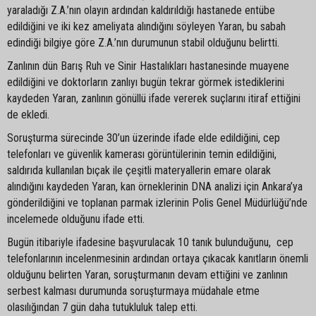
yaraladığı Z.A.’nın olayın ardından kaldırıldığı hastanede entübe
edildiğini ve iki kez ameliyata alındığını söyleyen Yaran, bu sabah
edindiği bilgiye göre Z.A.’nın durumunun stabil olduğunu belirtti.
Zanlının dün Barış Ruh ve Sinir Hastalıkları hastanesinde muayene
edildiğini ve doktorların zanlıyı bugün tekrar görmek istediklerini
kaydeden Yaran, zanlının gönüllü ifade vererek suçlarını itiraf ettiğini
de ekledi.
Soruşturma sürecinde 30’un üzerinde ifade elde edildiğini, cep
telefonları ve güvenlik kamerası görüntülerinin temin edildiğini,
saldırıda kullanılan bıçak ile çeşitli materyallerin emare olarak
alındığını kaydeden Yaran, kan örneklerinin DNA analizi için Ankara’ya
gönderildiğini ve toplanan parmak izlerinin Polis Genel Müdürlüğü’nde
incelemede olduğunu ifade etti.
Bugün itibariyle ifadesine başvurulacak 10 tanık bulunduğunu, cep
telefonlarının incelenmesinin ardından ortaya çıkacak kanıtların önemli
olduğunu belirten Yaran, soruşturmanın devam ettiğini ve zanlının
serbest kalması durumunda soruşturmaya müdahale etme
olasılığından 7 gün daha tutukluluk talep etti.