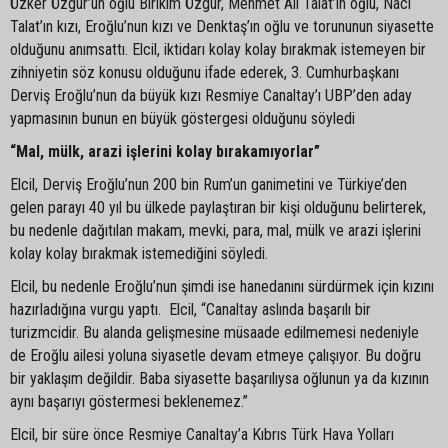
Özker Özgür’ün oğlu Birikim Özgür, Mehmet Ali Talat’ın oğlu, Naci
Talat’ın kızı, Eroğlu’nun kızı ve Denktaş’ın oğlu ve torununun siyasette
olduğunu anımsattı. Elcil, iktidarı kolay kolay bırakmak istemeyen bir
zihniyetin söz konusu olduğunu ifade ederek, 3. Cumhurbaşkanı
Derviş Eroğlu’nun da büyük kızı Resmiye Canaltay’ı UBP’den aday
yapmasının bunun en büyük göstergesi olduğunu söyledi
“Mal, mülk, arazi işlerini kolay bırakamıyorlar”
Elcil, Derviş Eroğlu’nun 200 bin Rum’un ganimetini ve Türkiye’den
gelen parayı 40 yıl bu ülkede paylaştıran bir kişi olduğunu belirterek,
bu nedenle dağıtılan makam, mevki, para, mal, mülk ve arazi işlerini
kolay kolay bırakmak istemediğini söyledi.
Elcil, bu nedenle Eroğlu’nun şimdi ise hanedanını sürdürmek için kızını
hazırladığına vurgu yaptı. Elcil, “Canaltay aslında başarılı bir
turizmcidir. Bu alanda gelişmesine müsaade edilmemesi nedeniyle
de Eroğlu ailesi yoluna siyasetle devam etmeye çalışıyor. Bu doğru
bir yaklaşım değildir. Baba siyasette başarılıysa oğlunun ya da kızının
aynı başarıyı göstermesi beklenemez.”
Elcil, bir süre önce Resmiye Canaltay’a Kıbrıs Türk Hava Yolları