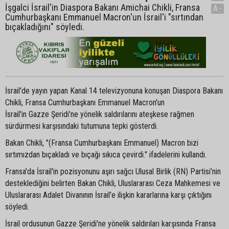
İşgalci İsrail'in Diaspora Bakanı Amichai Chikli, Fransa
A-
Cumhurbaşkanı Emmanuel Macron'un İsrail'i "sırtından
bıçakladığını" söyledi.
İsrail'de yayın yapan Kanal 14 televizyonuna konuşan Diaspora Bakanı
Chikli, Fransa Cumhurbaşkanı Emmanuel Macron'un
İsrail'in Gazze Şeridi'ne yönelik saldırılarını ateşkese rağmen
sürdürmesi karşısındaki tutumuna tepki gösterdi.
Bakan Chikli, "(Fransa Cumhurbaşkanı Emmanuel) Macron bizi
sırtımızdan bıçakladı ve bıçağı sıkıca çevirdi." ifadelerini kullandı.
Fransa'da İsrail'in pozisyonunu aşırı sağcı Ulusal Birlik (RN) Partisi'nin
desteklediğini belirten Bakan Chikli, Uluslararası Ceza Mahkemesi ve
Uluslararası Adalet Divanının İsrail'e ilişkin kararlarına karşı çıktığını
söyledi.
İsrail ordusunun Gazze Şeridi'ne yönelik saldırıları karşısında Fransa