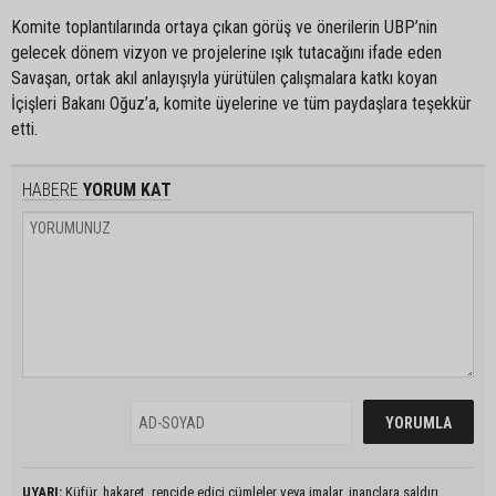
Komite toplantılarında ortaya çıkan görüş ve önerilerin UBP’nin
gelecek dönem vizyon ve projelerine ışık tutacağını ifade eden
Savaşan, ortak akıl anlayışıyla yürütülen çalışmalara katkı koyan
İçişleri Bakanı Oğuz’a, komite üyelerine ve tüm paydaşlara teşekkür
etti.
HABERE
YORUM KAT
UYARI:
Küfür, hakaret, rencide edici cümleler veya imalar, inançlara saldırı