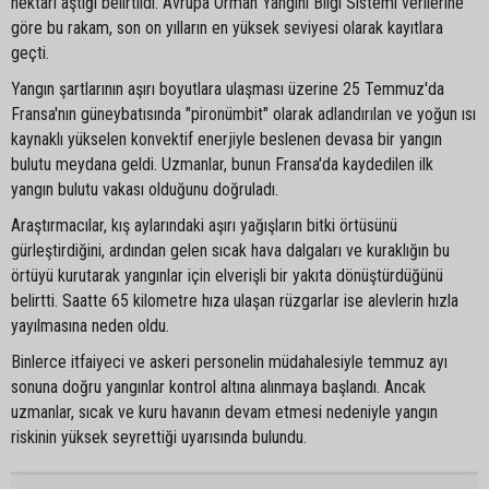
hektarı aştığı belirtildi. Avrupa Orman Yangını Bilgi Sistemi verilerine
göre bu rakam, son on yılların en yüksek seviyesi olarak kayıtlara
geçti.
Yangın şartlarının aşırı boyutlara ulaşması üzerine 25 Temmuz'da
Fransa'nın güneybatısında "pironümbit" olarak adlandırılan ve yoğun ısı
kaynaklı yükselen konvektif enerjiyle beslenen devasa bir yangın
bulutu meydana geldi. Uzmanlar, bunun Fransa'da kaydedilen ilk
yangın bulutu vakası olduğunu doğruladı.
Araştırmacılar, kış aylarındaki aşırı yağışların bitki örtüsünü
gürleştirdiğini, ardından gelen sıcak hava dalgaları ve kuraklığın bu
örtüyü kurutarak yangınlar için elverişli bir yakıta dönüştürdüğünü
belirtti. Saatte 65 kilometre hıza ulaşan rüzgarlar ise alevlerin hızla
yayılmasına neden oldu.
Binlerce itfaiyeci ve askeri personelin müdahalesiyle temmuz ayı
sonuna doğru yangınlar kontrol altına alınmaya başlandı. Ancak
uzmanlar, sıcak ve kuru havanın devam etmesi nedeniyle yangın
riskinin yüksek seyrettiği uyarısında bulundu.