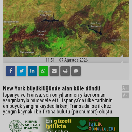
11:51
07 Ağustos 2026
New York büyüklüğünde alan küle döndü
A+
İspanya ve Fransa, son on yılların en yıkıcı orman
A-
yangınlarıyla mücadele etti. İspanya'da ülke tarihinin
en büyük yangını kaydedilirken, Fransa'da ise ilk kez
yangın kaynaklı bir fırtına bulutu (pironümbit) oluştu.