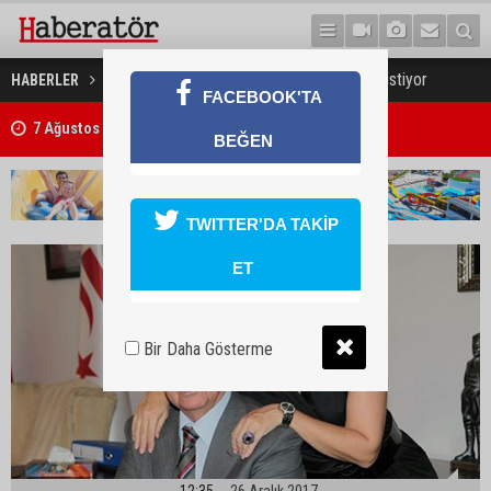
Eroğlu hanedanını sürdürmek istiyor
HABERLER
GÜNDEM
FACEBOOK'TA
7 Ağustos 2026 Döviz Kurları
BEĞEN
TWITTER'DA TAKİP
ET
Bir Daha Gösterme
12:35
26 Aralık 2017