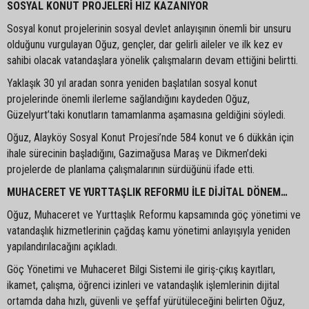
SOSYAL KONUT PROJELERİ HIZ KAZANIYOR
Sosyal konut projelerinin sosyal devlet anlayışının önemli bir unsuru
olduğunu vurgulayan Oğuz, gençler, dar gelirli aileler ve ilk kez ev
sahibi olacak vatandaşlara yönelik çalışmaların devam ettiğini belirtti.
Yaklaşık 30 yıl aradan sonra yeniden başlatılan sosyal konut
projelerinde önemli ilerleme sağlandığını kaydeden Oğuz,
Güzelyurt’taki konutların tamamlanma aşamasına geldiğini söyledi.
Oğuz, Alayköy Sosyal Konut Projesi’nde 584 konut ve 6 dükkân için
ihale sürecinin başladığını, Gazimağusa Maraş ve Dikmen’deki
projelerde de planlama çalışmalarının sürdüğünü ifade etti.
MUHACERET VE YURTTAŞLIK REFORMU İLE DİJİTAL DÖNEM…
Oğuz, Muhaceret ve Yurttaşlık Reformu kapsamında göç yönetimi ve
vatandaşlık hizmetlerinin çağdaş kamu yönetimi anlayışıyla yeniden
yapılandırılacağını açıkladı.
Göç Yönetimi ve Muhaceret Bilgi Sistemi ile giriş-çıkış kayıtları,
ikamet, çalışma, öğrenci izinleri ve vatandaşlık işlemlerinin dijital
ortamda daha hızlı, güvenli ve şeffaf yürütüleceğini belirten Oğuz,