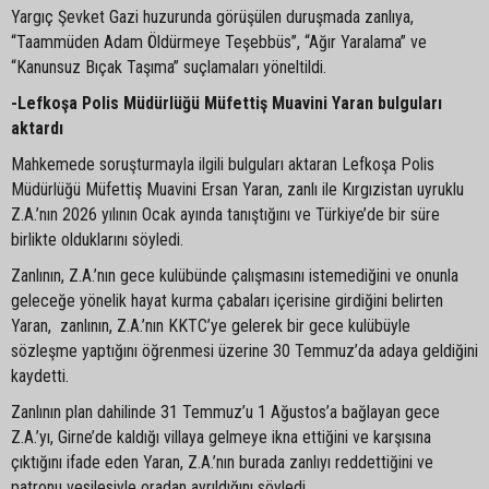
Yargıç Şevket Gazi huzurunda görüşülen duruşmada zanlıya,
“Taammüden Adam Öldürmeye Teşebbüs”, “Ağır Yaralama” ve
“Kanunsuz Bıçak Taşıma” suçlamaları yöneltildi.
-Lefkoşa Polis Müdürlüğü Müfettiş Muavini Yaran bulguları
aktardı
Mahkemede soruşturmayla ilgili bulguları aktaran Lefkoşa Polis
Müdürlüğü Müfettiş Muavini Ersan Yaran, zanlı ile Kırgızistan uyruklu
Z.A.’nın 2026 yılının Ocak ayında tanıştığını ve Türkiye’de bir süre
birlikte olduklarını söyledi.
Zanlının, Z.A.’nın gece kulübünde çalışmasını istemediğini ve onunla
geleceğe yönelik hayat kurma çabaları içerisine girdiğini belirten
Yaran, zanlının, Z.A.’nın KKTC’ye gelerek bir gece kulübüyle
sözleşme yaptığını öğrenmesi üzerine 30 Temmuz’da adaya geldiğini
kaydetti.
Zanlının plan dahilinde 31 Temmuz’u 1 Ağustos’a bağlayan gece
Z.A.’yı, Girne’de kaldığı villaya gelmeye ikna ettiğini ve karşısına
çıktığını ifade eden Yaran, Z.A.’nın burada zanlıyı reddettiğini ve
patronu vesilesiyle oradan ayrıldığını söyledi.