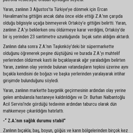
Yaran, zanlının 3 Ağustos’ta Türkiye’ye dönmek için Ercan
Havalimanı’na gittiğini ancak daha önce elde ettiği Z.A.’nın çarşıda
olduğu bilgisiyle uçağa binmeyerek Ortaköy’e gittiğini belirtti. Yaran,
zanlının Z.A.’yı beklerken onu öldürmeye karar verdiğini, Ortaköy’de
bir iş yerinden 23 santimetre uzunluğunda bıçak satın aldığını aktardı.
Zanlının daha sonra Z.A.’nın Taşkınköy’deki bir süpermarkette
olduğunu öğrenerek peşine düştüğünü ve burada Z.A.’yı muhtelif
yerlerinden öldürmek kasti ile bıçaklayarak ağır yaraladığını belirten
Yaran, zanlının olay yerinde bulunan vatandaşların tepkisi üzerine aynı
bıçakla kendisini de boğazı ve başka yerlerinden yaralayarak intihar
girişimde bulunduğunu söyledi.
Yaran, zanlının markette baygınlık geçirmesinin ardından olay yerine
gelen ambulansla hastaneye kaldırıldığını ve Dr. Burhan Nalbantoğlu
Acil Servisi’nde gördüğü tedavinin ardından taburcu olarak dün
mahkemeye çıkarıldığını hatırlattı.
-“ Z.A.’nın sağlık durumu stabil”
Zanlının bıçakla; baş, boyun, göğüs ve karın bölgelerinden birçok kez