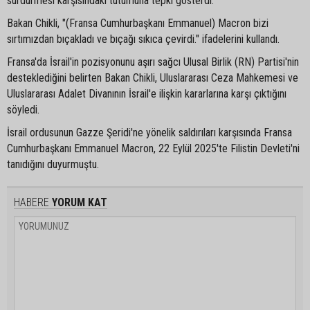
sürdürmesi karşısındaki tutumuna tepki gösterdi.
Bakan Chikli, "(Fransa Cumhurbaşkanı Emmanuel) Macron bizi
sırtımızdan bıçakladı ve bıçağı sıkıca çevirdi." ifadelerini kullandı.
Fransa'da İsrail'in pozisyonunu aşırı sağcı Ulusal Birlik (RN) Partisi'nin
desteklediğini belirten Bakan Chikli, Uluslararası Ceza Mahkemesi ve
Uluslararası Adalet Divanının İsrail'e ilişkin kararlarına karşı çıktığını
söyledi.
İsrail ordusunun Gazze Şeridi'ne yönelik saldırıları karşısında Fransa
Cumhurbaşkanı Emmanuel Macron, 22 Eylül 2025'te Filistin Devleti'ni
tanıdığını duyurmuştu.
HABERE
YORUM KAT