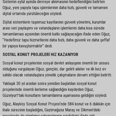
Sistemin eylül ayında devreye alınmasının hedeflendiğini belirten
Oğuz, yeni yapıyla tapu işlemlerinin daha hızlı, güvenli ve tamamen
dijital ortamda yürütüleceğini söyledi.
Dijital sistemlerin taşınmaz kayıtlarının güvenli yönetimi, kurumlar
arası veri paylaşımı ve vatandaşların işlemlerini daha kısa sürede
tamamlaması açısından önemli katkı sağlayacağını ifade eden Oğuz,
“Hedefimiz tapu hizmetlerini daha hızlı, daha güvenli ve daha şeffaf
bir yapıya kavuşturmaktır” dedi.
SOSYAL KONUT PROJELERİ HIZ KAZANIYOR
Sosyal konut projelerinin sosyal devlet anlayışının önemli bir unsuru
olduğunu vurgulayan Oğuz, gençler, dar gelirli aileler ve ilk kez ev
sahibi olacak vatandaşlara yönelik çalışmaların devam ettiğini belirtti.
Yaklaşık 30 yıl aradan sonra yeniden başlatılan sosyal konut
projelerinde önemli ilerleme sağlandığını kaydeden Oğuz,
Güzelyurt’taki konutların tamamlanma aşamasına geldiğini söyledi.
Oğuz, Alayköy Sosyal Konut Projesi’nde 584 konut ve 6 dükkân için
ihale sürecinin başladığını, Gazimağusa Maraş ve Dikmen’deki
projelerde de planlama çalışmalarının sürdüğünü ifade etti.