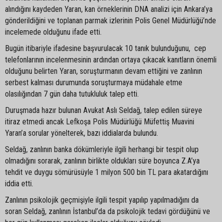
alındığını kaydeden Yaran, kan örneklerinin DNA analizi için Ankara’ya
gönderildiğini ve toplanan parmak izlerinin Polis Genel Müdürlüğü’nde
incelemede olduğunu ifade etti.
Bugün itibariyle ifadesine başvurulacak 10 tanık bulunduğunu, cep
telefonlarının incelenmesinin ardından ortaya çıkacak kanıtların önemli
olduğunu belirten Yaran, soruşturmanın devam ettiğini ve zanlının
serbest kalması durumunda soruşturmaya müdahale etme
olasılığından 7 gün daha tutukluluk talep etti.
Duruşmada hazır bulunan Avukat Aslı Seldağ, talep edilen süreye
itiraz etmedi ancak Lefkoşa Polis Müdürlüğü Müfettiş Muavini
Yaran’a sorular yönelterek, bazı iddialarda bulundu.
Seldağ, zanlının banka dökümleriyle ilgili herhangi bir tespit olup
olmadığını sorarak, zanlının birlikte oldukları süre boyunca Z.A’ya
tehdit ve duygu sömürüsüyle 1 milyon 500 bin TL para akatardığını
iddia etti.
Zanlının psikolojik geçmişiyle ilgili tespit yapılıp yapılmadığını da
soran Seldağ, zanlının İstanbul’da da psikolojik tedavi gördüğünü ve