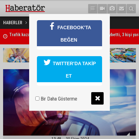
Ev arkadaşına bıçakla saldırdı
HABERLER
GÜNDEM
FACEBOOK'TA
"Ben öldürdüm"
BEĞEN
TWITTER'DA TAKİP
ET
Bir Daha Gösterme
13:48
30 Ekim 2024