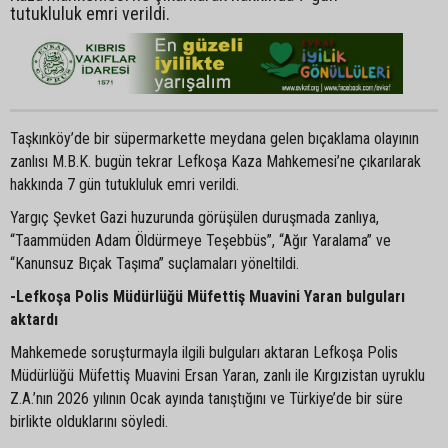
tutukluluk emri verildi.
Taşkınköy’de bir süpermarkette meydana gelen bıçaklama olayının
zanlısı M.B.K. bugün tekrar Lefkoşa Kaza Mahkemesi’ne çıkarılarak
hakkında 7 gün tutukluluk emri verildi.
Yargıç Şevket Gazi huzurunda görüşülen duruşmada zanlıya,
“Taammüden Adam Öldürmeye Teşebbüs”, “Ağır Yaralama” ve
“Kanunsuz Bıçak Taşıma” suçlamaları yöneltildi.
-Lefkoşa Polis Müdürlüğü Müfettiş Muavini Yaran bulguları
aktardı
Mahkemede soruşturmayla ilgili bulguları aktaran Lefkoşa Polis
Müdürlüğü Müfettiş Muavini Ersan Yaran, zanlı ile Kırgızistan uyruklu
Z.A.’nın 2026 yılının Ocak ayında tanıştığını ve Türkiye’de bir süre
birlikte olduklarını söyledi.