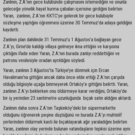
Zanlının, Z.A.’nın gece kulübünde çalışmasını istemediğini ve onunla
geleceğe yönelik hayat kurma çabaları içerisine girdiğini belirten
Yaran, zanlının, Z.A.’nın KKTC’ye gelerek bir gece kulübüyle
sözleşme yaptığını öğrenmesi üzerine 30 Temmuz’da adaya geldiğini
kaydetti.
Zanlının plan dahilinde 31 Temmuz’u 1 Ağustos’a bağlayan gece
Z.A.’yı, Girne’de kaldığı villaya gelmeye ikna ettiğini ve karşısına
çıktığını ifade eden Yaran, Z.A.’nın burada zanlıyı reddettiğini ve
patronu vesilesiyle oradan ayrıldığını söyledi.
Yaran, zanlının 3 Ağustos’ta Türkiye’ye dönmek için Ercan
Havalimanı’na gittiğini ancak daha önce elde ettiği Z.A.’nın çarşıda
olduğu bilgisiyle uçağa binmeyerek Ortaköy’e gittiğini belirtti. Yaran,
zanlının Z.A.’yı beklerken onu öldürmeye karar verdiğini, Ortaköy’de
bir iş yerinden 23 santimetre uzunluğunda bıçak satın aldığını aktardı.
Zanlının daha sonra Z.A.’nın Taşkınköy’deki bir süpermarkette
olduğunu öğrenerek peşine düştüğünü ve burada Z.A.’yı muhtelif
yerlerinden öldürmek kasti ile bıçaklayarak ağır yaraladığını belirten
Yaran, zanlının olay yerinde bulunan vatandaşların tepkisi üzerine aynı