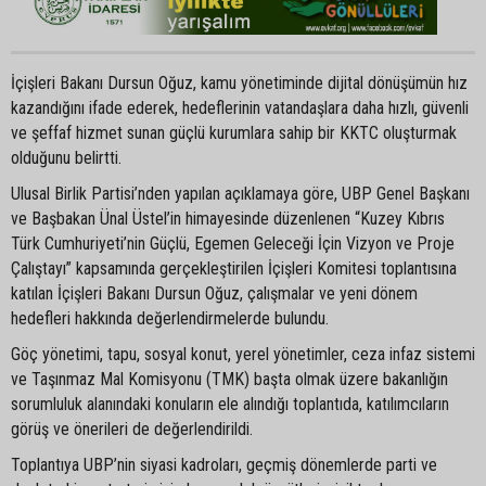
İçişleri Bakanı Dursun Oğuz, kamu yönetiminde dijital dönüşümün hız
kazandığını ifade ederek, hedeflerinin vatandaşlara daha hızlı, güvenli
ve şeffaf hizmet sunan güçlü kurumlara sahip bir KKTC oluşturmak
olduğunu belirtti.
Ulusal Birlik Partisi’nden yapılan açıklamaya göre, UBP Genel Başkanı
ve Başbakan Ünal Üstel’in himayesinde düzenlenen “Kuzey Kıbrıs
Türk Cumhuriyeti’nin Güçlü, Egemen Geleceği İçin Vizyon ve Proje
Çalıştayı” kapsamında gerçekleştirilen İçişleri Komitesi toplantısına
katılan İçişleri Bakanı Dursun Oğuz, çalışmalar ve yeni dönem
hedefleri hakkında değerlendirmelerde bulundu.
Göç yönetimi, tapu, sosyal konut, yerel yönetimler, ceza infaz sistemi
ve Taşınmaz Mal Komisyonu (TMK) başta olmak üzere bakanlığın
sorumluluk alanındaki konuların ele alındığı toplantıda, katılımcıların
görüş ve önerileri de değerlendirildi.
Toplantıya UBP’nin siyasi kadroları, geçmiş dönemlerde parti ve