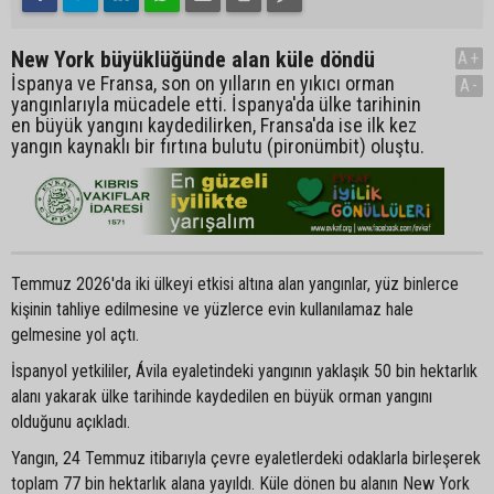
New York büyüklüğünde alan küle döndü
A+
İspanya ve Fransa, son on yılların en yıkıcı orman
A-
yangınlarıyla mücadele etti. İspanya'da ülke tarihinin
en büyük yangını kaydedilirken, Fransa'da ise ilk kez
yangın kaynaklı bir fırtına bulutu (pironümbit) oluştu.
Temmuz 2026'da iki ülkeyi etkisi altına alan yangınlar, yüz binlerce
kişinin tahliye edilmesine ve yüzlerce evin kullanılamaz hale
gelmesine yol açtı.
İspanyol yetkililer, Ávila eyaletindeki yangının yaklaşık 50 bin hektarlık
alanı yakarak ülke tarihinde kaydedilen en büyük orman yangını
olduğunu açıkladı.
Yangın, 24 Temmuz itibarıyla çevre eyaletlerdeki odaklarla birleşerek
toplam 77 bin hektarlık alana yayıldı. Küle dönen bu alanın New York