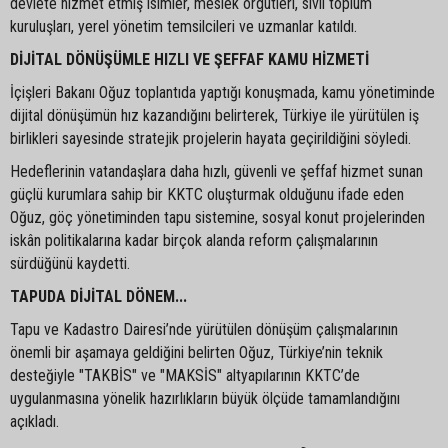
devlete hizmet etmiş isimler, meslek örgütleri, sivil toplum
kuruluşları, yerel yönetim temsilcileri ve uzmanlar katıldı.
DİJİTAL DÖNÜŞÜMLE HIZLI VE ŞEFFAF KAMU HİZMETİ
İçişleri Bakanı Oğuz toplantıda yaptığı konuşmada, kamu yönetiminde
dijital dönüşümün hız kazandığını belirterek, Türkiye ile yürütülen iş
birlikleri sayesinde stratejik projelerin hayata geçirildiğini söyledi.
Hedeflerinin vatandaşlara daha hızlı, güvenli ve şeffaf hizmet sunan
güçlü kurumlara sahip bir KKTC oluşturmak olduğunu ifade eden
Oğuz, göç yönetiminden tapu sistemine, sosyal konut projelerinden
iskân politikalarına kadar birçok alanda reform çalışmalarının
sürdüğünü kaydetti.
TAPUDA DİJİTAL DÖNEM...
Tapu ve Kadastro Dairesi’nde yürütülen dönüşüm çalışmalarının
önemli bir aşamaya geldiğini belirten Oğuz, Türkiye’nin teknik
desteğiyle "TAKBİS" ve "MAKSİS" altyapılarının KKTC’de
uygulanmasına yönelik hazırlıkların büyük ölçüde tamamlandığını
açıkladı.