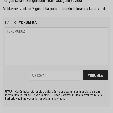
her gün kullanması gereken ilaçlar olduğunu söyledi.
Mahkeme, zanlının 7 gün daha poliste tutuklu kalmasına karar verdi.
HABERE
YORUM KAT
UYARI:
Küfür, hakaret, rencide edici cümleler veya imalar, inançlara saldırı
içeren, imla kuralları ile yazılmamış, Türkçe karakter kullanılmayan ve büyük
harflerle yazılmış yorumlar onaylanmamaktadır.