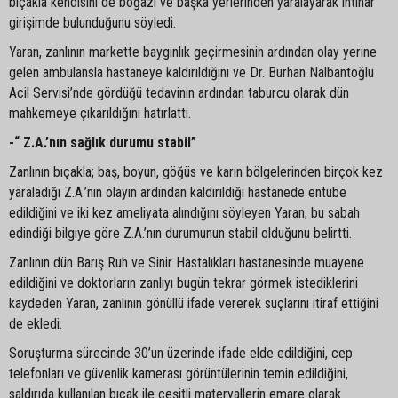
bıçakla kendisini de boğazı ve başka yerlerinden yaralayarak intihar
girişimde bulunduğunu söyledi.
Yaran, zanlının markette baygınlık geçirmesinin ardından olay yerine
gelen ambulansla hastaneye kaldırıldığını ve Dr. Burhan Nalbantoğlu
Acil Servisi’nde gördüğü tedavinin ardından taburcu olarak dün
mahkemeye çıkarıldığını hatırlattı.
-“ Z.A.’nın sağlık durumu stabil”
Zanlının bıçakla; baş, boyun, göğüs ve karın bölgelerinden birçok kez
yaraladığı Z.A.’nın olayın ardından kaldırıldığı hastanede entübe
edildiğini ve iki kez ameliyata alındığını söyleyen Yaran, bu sabah
edindiği bilgiye göre Z.A.’nın durumunun stabil olduğunu belirtti.
Zanlının dün Barış Ruh ve Sinir Hastalıkları hastanesinde muayene
edildiğini ve doktorların zanlıyı bugün tekrar görmek istediklerini
kaydeden Yaran, zanlının gönüllü ifade vererek suçlarını itiraf ettiğini
de ekledi.
Soruşturma sürecinde 30’un üzerinde ifade elde edildiğini, cep
telefonları ve güvenlik kamerası görüntülerinin temin edildiğini,
saldırıda kullanılan bıçak ile çeşitli materyallerin emare olarak