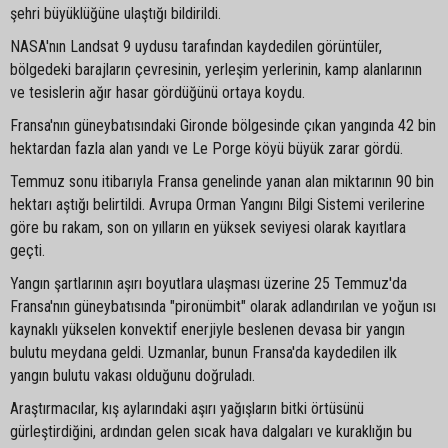
şehri büyüklüğüne ulaştığı bildirildi.
NASA'nın Landsat 9 uydusu tarafından kaydedilen görüntüler,
bölgedeki barajların çevresinin, yerleşim yerlerinin, kamp alanlarının
ve tesislerin ağır hasar gördüğünü ortaya koydu.
Fransa'nın güneybatısındaki Gironde bölgesinde çıkan yangında 42 bin
hektardan fazla alan yandı ve Le Porge köyü büyük zarar gördü.
Temmuz sonu itibarıyla Fransa genelinde yanan alan miktarının 90 bin
hektarı aştığı belirtildi. Avrupa Orman Yangını Bilgi Sistemi verilerine
göre bu rakam, son on yılların en yüksek seviyesi olarak kayıtlara
geçti.
Yangın şartlarının aşırı boyutlara ulaşması üzerine 25 Temmuz'da
Fransa'nın güneybatısında "pironümbit" olarak adlandırılan ve yoğun ısı
kaynaklı yükselen konvektif enerjiyle beslenen devasa bir yangın
bulutu meydana geldi. Uzmanlar, bunun Fransa'da kaydedilen ilk
yangın bulutu vakası olduğunu doğruladı.
Araştırmacılar, kış aylarındaki aşırı yağışların bitki örtüsünü
gürleştirdiğini, ardından gelen sıcak hava dalgaları ve kuraklığın bu