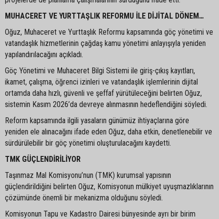
MUHACERET VE YURTTAŞLIK REFORMU İLE DİJİTAL DÖNEM…
Oğuz, Muhaceret ve Yurttaşlık Reformu kapsamında göç yönetimi ve
vatandaşlık hizmetlerinin çağdaş kamu yönetimi anlayışıyla yeniden
yapılandırılacağını açıkladı.
Göç Yönetimi ve Muhaceret Bilgi Sistemi ile giriş-çıkış kayıtları,
ikamet, çalışma, öğrenci izinleri ve vatandaşlık işlemlerinin dijital
ortamda daha hızlı, güvenli ve şeffaf yürütüleceğini belirten Oğuz,
sistemin Kasım 2026’da devreye alınmasının hedeflendiğini söyledi.
Reform kapsamında ilgili yasaların günümüz ihtiyaçlarına göre
yeniden ele alınacağını ifade eden Oğuz, daha etkin, denetlenebilir ve
sürdürülebilir bir göç yönetimi oluşturulacağını kaydetti.
TMK GÜÇLENDİRİLİYOR
Taşınmaz Mal Komisyonu’nun (TMK) kurumsal yapısının
güçlendirildiğini belirten Oğuz, Komisyonun mülkiyet uyuşmazlıklarının
çözümünde önemli bir mekanizma olduğunu söyledi.
Komisyonun Tapu ve Kadastro Dairesi bünyesinde ayrı bir birim