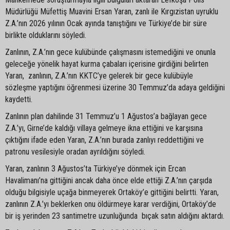
Müdürlüğü Müfettiş Muavini Ersan Yaran, zanlı ile Kırgızistan uyruklu
Z.A.’nın 2026 yılının Ocak ayında tanıştığını ve Türkiye’de bir süre
birlikte olduklarını söyledi.
Zanlının, Z.A.’nın gece kulübünde çalışmasını istemediğini ve onunla
geleceğe yönelik hayat kurma çabaları içerisine girdiğini belirten
Yaran, zanlının, Z.A.’nın KKTC’ye gelerek bir gece kulübüyle
sözleşme yaptığını öğrenmesi üzerine 30 Temmuz’da adaya geldiğini
kaydetti.
Zanlının plan dahilinde 31 Temmuz’u 1 Ağustos’a bağlayan gece
Z.A.’yı, Girne’de kaldığı villaya gelmeye ikna ettiğini ve karşısına
çıktığını ifade eden Yaran, Z.A.’nın burada zanlıyı reddettiğini ve
patronu vesilesiyle oradan ayrıldığını söyledi.
Yaran, zanlının 3 Ağustos’ta Türkiye’ye dönmek için Ercan
Havalimanı’na gittiğini ancak daha önce elde ettiği Z.A.’nın çarşıda
olduğu bilgisiyle uçağa binmeyerek Ortaköy’e gittiğini belirtti. Yaran,
zanlının Z.A.’yı beklerken onu öldürmeye karar verdiğini, Ortaköy’de
bir iş yerinden 23 santimetre uzunluğunda bıçak satın aldığını aktardı.