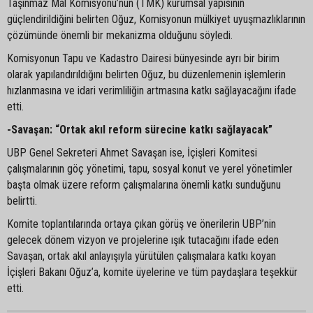
Taşınmaz Mal Komisyonu’nun (TMK) kurumsal yapısının
güçlendirildiğini belirten Oğuz, Komisyonun mülkiyet uyuşmazlıklarının
çözümünde önemli bir mekanizma olduğunu söyledi.
Komisyonun Tapu ve Kadastro Dairesi bünyesinde ayrı bir birim
olarak yapılandırıldığını belirten Oğuz, bu düzenlemenin işlemlerin
hızlanmasına ve idari verimliliğin artmasına katkı sağlayacağını ifade
etti.
-Savaşan: “Ortak akıl reform sürecine katkı sağlayacak”
UBP Genel Sekreteri Ahmet Savaşan ise, İçişleri Komitesi
çalışmalarının göç yönetimi, tapu, sosyal konut ve yerel yönetimler
başta olmak üzere reform çalışmalarına önemli katkı sunduğunu
belirtti.
Komite toplantılarında ortaya çıkan görüş ve önerilerin UBP’nin
gelecek dönem vizyon ve projelerine ışık tutacağını ifade eden
Savaşan, ortak akıl anlayışıyla yürütülen çalışmalara katkı koyan
İçişleri Bakanı Oğuz’a, komite üyelerine ve tüm paydaşlara teşekkür
etti.