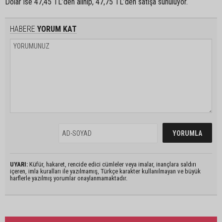
Dolar ise 47,45 TL’den alınıp, 47,75 TL’den satışa sunuluyor.
HABERE
YORUM KAT
UYARI:
Küfür, hakaret, rencide edici cümleler veya imalar, inançlara saldırı
içeren, imla kuralları ile yazılmamış, Türkçe karakter kullanılmayan ve büyük
harflerle yazılmış yorumlar onaylanmamaktadır.