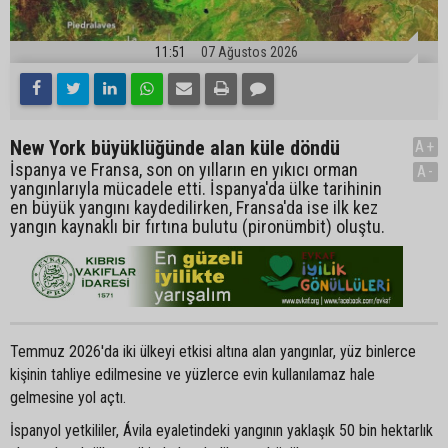
11:51
07 Ağustos 2026
New York büyüklüğünde alan küle döndü
A+
İspanya ve Fransa, son on yılların en yıkıcı orman
A-
yangınlarıyla mücadele etti. İspanya'da ülke tarihinin
en büyük yangını kaydedilirken, Fransa'da ise ilk kez
yangın kaynaklı bir fırtına bulutu (pironümbit) oluştu.
Temmuz 2026'da iki ülkeyi etkisi altına alan yangınlar, yüz binlerce
kişinin tahliye edilmesine ve yüzlerce evin kullanılamaz hale
gelmesine yol açtı.
İspanyol yetkililer, Ávila eyaletindeki yangının yaklaşık 50 bin hektarlık