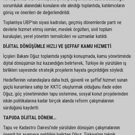
sorumluluk alanındaki konuların ele alındığı toplantıda, katılımcıların
görüş ve önerileri de değerlendirildi.
Toplantıya UBP’nin siyasi kadroları, geçmiş dönemlerde parti ve
devlete hizmet etmiş isimler, meslek örgütleri, sivil toplum
kuruluşları, yerel yönetim temsilcileri ve uzmanlar katıldı.
DİJİTAL DÖNÜŞÜMLE HIZLI VE ŞEFFAF KAMU HİZMETİ
İçişleri Bakanı Oğuz toplantıda yaptığı konuşmada, kamu yönetiminde
dijital dönüşümün hız kazandığını belirterek, Türkiye ile yürütülen iş
birlikleri sayesinde stratejik projelerin hayata geçirildiğini söyledi.
Hedeflerinin vatandaşlara daha hızlı, güvenli ve şeffaf hizmet sunan
güçlü kurumlara sahip bir KKTC oluşturmak olduğunu ifade eden
Oğuz, göç yönetiminden tapu sistemine, sosyal konut projelerinden
iskân politikalarına kadar birçok alanda reform çalışmalarının
sürdüğünü kaydetti.
TAPUDA DİJİTAL DÖNEM...
Tapu ve Kadastro Dairesi’nde yürütülen dönüşüm çalışmalarının
önemli bir aşamaya geldiğini belirten Oğuz, Türkiye’nin teknik