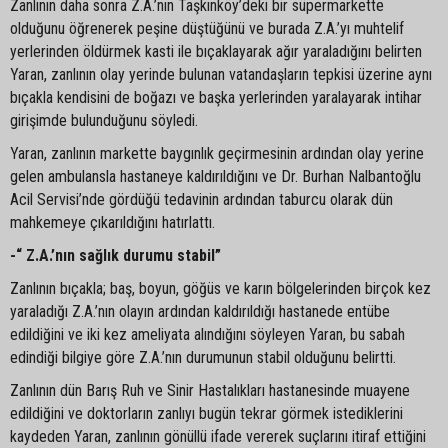
Zanlının daha sonra Z.A.’nın Taşkınköy’deki bir süpermarkette
olduğunu öğrenerek peşine düştüğünü ve burada Z.A.’yı muhtelif
yerlerinden öldürmek kasti ile bıçaklayarak ağır yaraladığını belirten
Yaran, zanlının olay yerinde bulunan vatandaşların tepkisi üzerine aynı
bıçakla kendisini de boğazı ve başka yerlerinden yaralayarak intihar
girişimde bulunduğunu söyledi.
Yaran, zanlının markette baygınlık geçirmesinin ardından olay yerine
gelen ambulansla hastaneye kaldırıldığını ve Dr. Burhan Nalbantoğlu
Acil Servisi’nde gördüğü tedavinin ardından taburcu olarak dün
mahkemeye çıkarıldığını hatırlattı.
-“ Z.A.’nın sağlık durumu stabil”
Zanlının bıçakla; baş, boyun, göğüs ve karın bölgelerinden birçok kez
yaraladığı Z.A.’nın olayın ardından kaldırıldığı hastanede entübe
edildiğini ve iki kez ameliyata alındığını söyleyen Yaran, bu sabah
edindiği bilgiye göre Z.A.’nın durumunun stabil olduğunu belirtti.
Zanlının dün Barış Ruh ve Sinir Hastalıkları hastanesinde muayene
edildiğini ve doktorların zanlıyı bugün tekrar görmek istediklerini
kaydeden Yaran, zanlının gönüllü ifade vererek suçlarını itiraf ettiğini