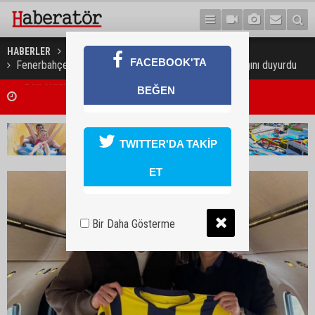
HABERLER
SPOR
FACEBOOK'TA
Fenerbahçe, PSG'den Milan Skriniar'ı kadrosuna kattığını duyurdu
BEĞEN
"Liderlerin yapacağı görüşme, yeni ve sonuç alıcı 5+1 toplantısına ha
niteliği taşıyor"
TWITTER'DA TAKİP
ET
Bir Daha Gösterme