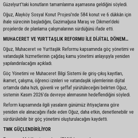
Güzelyurt’taki konutların tamamlanma aşamasına geldiğini söyledi.
Oğuz, Alayköy Sosyal Konut Projesi’nde 584 konut ve 6 dükkân için
ihale sürecinin başladığını, Gazimağusa Maraş ve Dikmen’deki
projelerde de planlama çalışmalarının sürdüğünü ifade etti.
MUHACERET VE YURTTAŞLIK REFORMU İLE DİJİTAL DÖNEM…
Oğuz, Muhaceret ve Yurttaşlık Reformu kapsamında göç yönetimi ve
vatandaşlık hizmetlerinin çağdaş kamu yönetimi anlayışıyla yeniden
yapılandırılacağını açıkladı.
Göç Yönetimi ve Muhaceret Bilgi Sistemi ile giriş-çıkış kayıtları,
ikamet, çalışma, öğrenci izinleri ve vatandaşlık işlemlerinin dijital
ortamda daha hızlı, güvenli ve şeffaf yürütüleceğini belirten Oğuz,
sistemin Kasım 2026’da devreye alınmasının hedeflendiğini söyledi.
Reform kapsamında ilgili yasaların günümüz ihtiyaçlarına göre
yeniden ele alınacağını ifade eden Oğuz, daha etkin, denetlenebilir ve
sürdürülebilir bir göç yönetimi oluşturulacağını kaydetti.
TMK GÜÇLENDİRİLİYOR