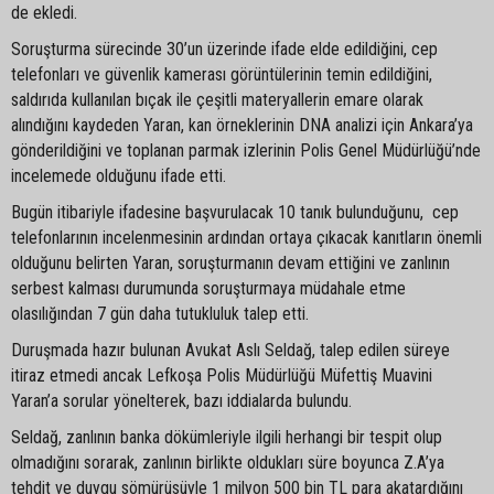
de ekledi.
Soruşturma sürecinde 30’un üzerinde ifade elde edildiğini, cep
telefonları ve güvenlik kamerası görüntülerinin temin edildiğini,
saldırıda kullanılan bıçak ile çeşitli materyallerin emare olarak
alındığını kaydeden Yaran, kan örneklerinin DNA analizi için Ankara’ya
gönderildiğini ve toplanan parmak izlerinin Polis Genel Müdürlüğü’nde
incelemede olduğunu ifade etti.
Bugün itibariyle ifadesine başvurulacak 10 tanık bulunduğunu, cep
telefonlarının incelenmesinin ardından ortaya çıkacak kanıtların önemli
olduğunu belirten Yaran, soruşturmanın devam ettiğini ve zanlının
serbest kalması durumunda soruşturmaya müdahale etme
olasılığından 7 gün daha tutukluluk talep etti.
Duruşmada hazır bulunan Avukat Aslı Seldağ, talep edilen süreye
itiraz etmedi ancak Lefkoşa Polis Müdürlüğü Müfettiş Muavini
Yaran’a sorular yönelterek, bazı iddialarda bulundu.
Seldağ, zanlının banka dökümleriyle ilgili herhangi bir tespit olup
olmadığını sorarak, zanlının birlikte oldukları süre boyunca Z.A’ya
tehdit ve duygu sömürüsüyle 1 milyon 500 bin TL para akatardığını