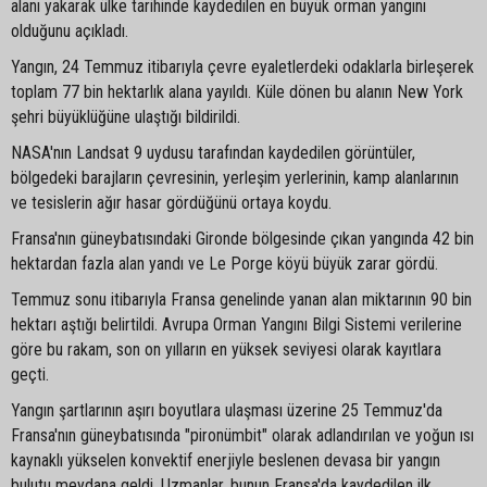
alanı yakarak ülke tarihinde kaydedilen en büyük orman yangını
olduğunu açıkladı.
Yangın, 24 Temmuz itibarıyla çevre eyaletlerdeki odaklarla birleşerek
toplam 77 bin hektarlık alana yayıldı. Küle dönen bu alanın New York
şehri büyüklüğüne ulaştığı bildirildi.
NASA'nın Landsat 9 uydusu tarafından kaydedilen görüntüler,
bölgedeki barajların çevresinin, yerleşim yerlerinin, kamp alanlarının
ve tesislerin ağır hasar gördüğünü ortaya koydu.
Fransa'nın güneybatısındaki Gironde bölgesinde çıkan yangında 42 bin
hektardan fazla alan yandı ve Le Porge köyü büyük zarar gördü.
Temmuz sonu itibarıyla Fransa genelinde yanan alan miktarının 90 bin
hektarı aştığı belirtildi. Avrupa Orman Yangını Bilgi Sistemi verilerine
göre bu rakam, son on yılların en yüksek seviyesi olarak kayıtlara
geçti.
Yangın şartlarının aşırı boyutlara ulaşması üzerine 25 Temmuz'da
Fransa'nın güneybatısında "pironümbit" olarak adlandırılan ve yoğun ısı
kaynaklı yükselen konvektif enerjiyle beslenen devasa bir yangın
bulutu meydana geldi. Uzmanlar, bunun Fransa'da kaydedilen ilk