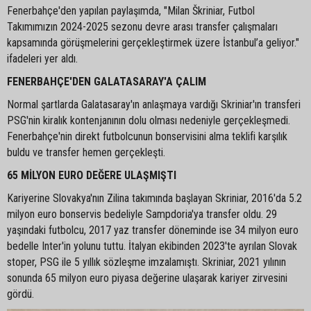
Fenerbahçe'den yapılan paylaşımda, "Milan Škriniar, Futbol
Takımımızın 2024-2025 sezonu devre arası transfer çalışmaları
kapsamında görüşmelerini gerçekleştirmek üzere İstanbul’a geliyor."
ifadeleri yer aldı.
FENERBAHÇE'DEN GALATASARAY'A ÇALIM
Normal şartlarda Galatasaray'ın anlaşmaya vardığı Skriniar'ın transferi
PSG'nin kiralık kontenjanının dolu olması nedeniyle gerçekleşmedi.
Fenerbahçe'nin direkt futbolcunun bonservisini alma teklifi karşılık
buldu ve transfer hemen gerçekleşti.
65 MİLYON EURO DEĞERE ULAŞMIŞTI
Kariyerine Slovakya'nın Zilina takımında başlayan Skriniar, 2016'da 5.2
milyon euro bonservis bedeliyle Sampdoria'ya transfer oldu. 29
yaşındaki futbolcu, 2017 yaz transfer döneminde ise 34 milyon euro
bedelle Inter'in yolunu tuttu. İtalyan ekibinden 2023'te ayrılan Slovak
stoper, PSG ile 5 yıllık sözleşme imzalamıştı. Skriniar, 2021 yılının
sonunda 65 milyon euro piyasa değerine ulaşarak kariyer zirvesini
gördü.