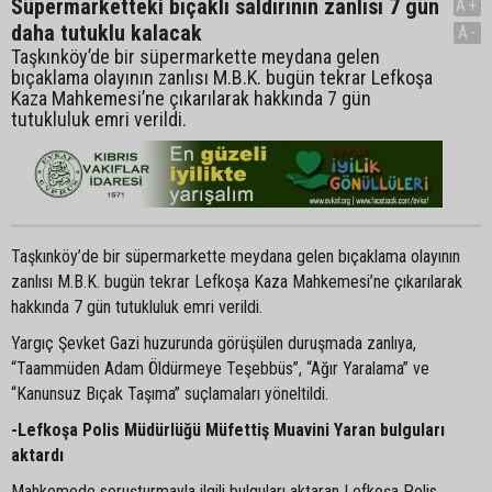
Süpermarketteki bıçaklı saldırının zanlısı 7 gün
A+
daha tutuklu kalacak
A-
Taşkınköy’de bir süpermarkette meydana gelen
bıçaklama olayının zanlısı M.B.K. bugün tekrar Lefkoşa
Kaza Mahkemesi’ne çıkarılarak hakkında 7 gün
tutukluluk emri verildi.
Taşkınköy’de bir süpermarkette meydana gelen bıçaklama olayının
zanlısı M.B.K. bugün tekrar Lefkoşa Kaza Mahkemesi’ne çıkarılarak
hakkında 7 gün tutukluluk emri verildi.
Yargıç Şevket Gazi huzurunda görüşülen duruşmada zanlıya,
“Taammüden Adam Öldürmeye Teşebbüs”, “Ağır Yaralama” ve
“Kanunsuz Bıçak Taşıma” suçlamaları yöneltildi.
-Lefkoşa Polis Müdürlüğü Müfettiş Muavini Yaran bulguları
aktardı
Mahkemede soruşturmayla ilgili bulguları aktaran Lefkoşa Polis