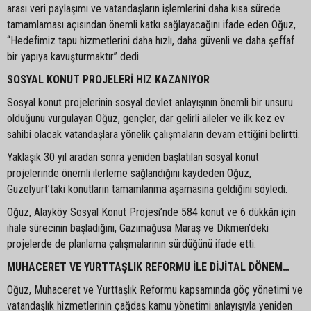
arası veri paylaşımı ve vatandaşların işlemlerini daha kısa sürede
tamamlaması açısından önemli katkı sağlayacağını ifade eden Oğuz,
“Hedefimiz tapu hizmetlerini daha hızlı, daha güvenli ve daha şeffaf
bir yapıya kavuşturmaktır” dedi.
SOSYAL KONUT PROJELERİ HIZ KAZANIYOR
Sosyal konut projelerinin sosyal devlet anlayışının önemli bir unsuru
olduğunu vurgulayan Oğuz, gençler, dar gelirli aileler ve ilk kez ev
sahibi olacak vatandaşlara yönelik çalışmaların devam ettiğini belirtti.
Yaklaşık 30 yıl aradan sonra yeniden başlatılan sosyal konut
projelerinde önemli ilerleme sağlandığını kaydeden Oğuz,
Güzelyurt’taki konutların tamamlanma aşamasına geldiğini söyledi.
Oğuz, Alayköy Sosyal Konut Projesi’nde 584 konut ve 6 dükkân için
ihale sürecinin başladığını, Gazimağusa Maraş ve Dikmen’deki
projelerde de planlama çalışmalarının sürdüğünü ifade etti.
MUHACERET VE YURTTAŞLIK REFORMU İLE DİJİTAL DÖNEM…
Oğuz, Muhaceret ve Yurttaşlık Reformu kapsamında göç yönetimi ve
vatandaşlık hizmetlerinin çağdaş kamu yönetimi anlayışıyla yeniden