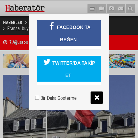
HABERLER
DÜNYA
FACEBOOK'TA
Fransa, büyümede Euro bölgesi'nin gerisinde kaldı
BEĞEN
7 Ağustos 2026 Döviz Kurları
TWITTER'DA TAKİP
ET
Bir Daha Gösterme