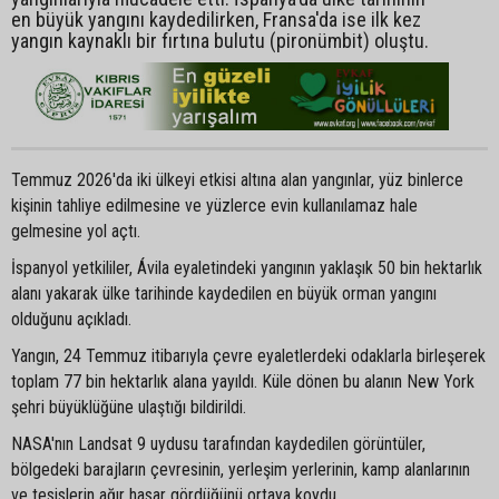
en büyük yangını kaydedilirken, Fransa'da ise ilk kez
yangın kaynaklı bir fırtına bulutu (pironümbit) oluştu.
Temmuz 2026'da iki ülkeyi etkisi altına alan yangınlar, yüz binlerce
kişinin tahliye edilmesine ve yüzlerce evin kullanılamaz hale
gelmesine yol açtı.
İspanyol yetkililer, Ávila eyaletindeki yangının yaklaşık 50 bin hektarlık
alanı yakarak ülke tarihinde kaydedilen en büyük orman yangını
olduğunu açıkladı.
Yangın, 24 Temmuz itibarıyla çevre eyaletlerdeki odaklarla birleşerek
toplam 77 bin hektarlık alana yayıldı. Küle dönen bu alanın New York
şehri büyüklüğüne ulaştığı bildirildi.
NASA'nın Landsat 9 uydusu tarafından kaydedilen görüntüler,
bölgedeki barajların çevresinin, yerleşim yerlerinin, kamp alanlarının
ve tesislerin ağır hasar gördüğünü ortaya koydu.