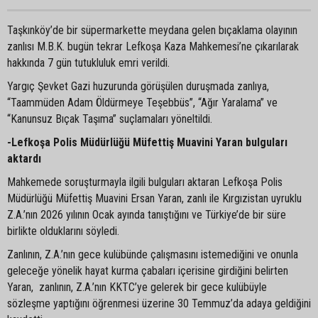
Taşkınköy’de bir süpermarkette meydana gelen bıçaklama olayının
zanlısı M.B.K. bugün tekrar Lefkoşa Kaza Mahkemesi’ne çıkarılarak
hakkında 7 gün tutukluluk emri verildi.
Yargıç Şevket Gazi huzurunda görüşülen duruşmada zanlıya,
“Taammüden Adam Öldürmeye Teşebbüs”, “Ağır Yaralama” ve
“Kanunsuz Bıçak Taşıma” suçlamaları yöneltildi.
-Lefkoşa Polis Müdürlüğü Müfettiş Muavini Yaran bulguları
aktardı
Mahkemede soruşturmayla ilgili bulguları aktaran Lefkoşa Polis
Müdürlüğü Müfettiş Muavini Ersan Yaran, zanlı ile Kırgızistan uyruklu
Z.A.’nın 2026 yılının Ocak ayında tanıştığını ve Türkiye’de bir süre
birlikte olduklarını söyledi.
Zanlının, Z.A.’nın gece kulübünde çalışmasını istemediğini ve onunla
geleceğe yönelik hayat kurma çabaları içerisine girdiğini belirten
Yaran, zanlının, Z.A.’nın KKTC’ye gelerek bir gece kulübüyle
sözleşme yaptığını öğrenmesi üzerine 30 Temmuz’da adaya geldiğini