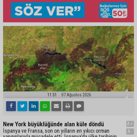
11:51
07 Ağustos 2026
New York büyüklüğünde alan küle döndü
A+
İspanya ve Fransa, son on yılların en yıkıcı orman
A-
yangınlarıyla mücadele etti. İspanya'da ülke tarihinin