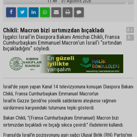
11:49
07 Ağustos 2026
Chikli: Macron bizi sırtımızdan bıçakladı
A+
İşgalci İsrail'in Diaspora Bakanı Amichai Chikli, Fransa
A-
Cumhurbaşkanı Emmanuel Macron'un İsrail'i "sırtından
bıçakladığını" söyledi.
İsrail'de yayın yapan Kanal 14 televizyonuna konuşan Diaspora Bakanı
Chikli, Fransa Cumhurbaşkanı Emmanuel Macron'un
İsrail'in Gazze Şeridi'ne yönelik saldırılarını ateşkese rağmen
sürdürmesi karşısındaki tutumuna tepki gösterdi.
Bakan Chikli, "(Fransa Cumhurbaşkanı Emmanuel) Macron bizi
sırtımızdan bıçakladı ve bıçağı sıkıca çevirdi." ifadelerini kullandı.
Fransa'da İsrail'in pozisyonunu aşırı sağcı Ulusal Birlik (RN) Partisi'nin