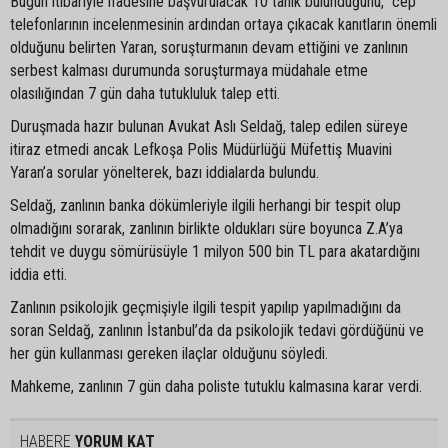
Bugün itibariyle ifadesine başvurulacak 10 tanık bulunduğunu, cep
telefonlarının incelenmesinin ardından ortaya çıkacak kanıtların önemli
olduğunu belirten Yaran, soruşturmanın devam ettiğini ve zanlının
serbest kalması durumunda soruşturmaya müdahale etme
olasılığından 7 gün daha tutukluluk talep etti.
Duruşmada hazır bulunan Avukat Aslı Seldağ, talep edilen süreye
itiraz etmedi ancak Lefkoşa Polis Müdürlüğü Müfettiş Muavini
Yaran’a sorular yönelterek, bazı iddialarda bulundu.
Seldağ, zanlının banka dökümleriyle ilgili herhangi bir tespit olup
olmadığını sorarak, zanlının birlikte oldukları süre boyunca Z.A’ya
tehdit ve duygu sömürüsüyle 1 milyon 500 bin TL para akatardığını
iddia etti.
Zanlının psikolojik geçmişiyle ilgili tespit yapılıp yapılmadığını da
soran Seldağ, zanlının İstanbul’da da psikolojik tedavi gördüğünü ve
her gün kullanması gereken ilaçlar olduğunu söyledi.
Mahkeme, zanlının 7 gün daha poliste tutuklu kalmasına karar verdi.
HABERE
YORUM KAT