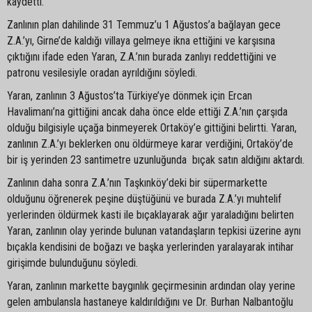
kaydetti.
Zanlının plan dahilinde 31 Temmuz’u 1 Ağustos’a bağlayan gece
Z.A.’yı, Girne’de kaldığı villaya gelmeye ikna ettiğini ve karşısına
çıktığını ifade eden Yaran, Z.A.’nın burada zanlıyı reddettiğini ve
patronu vesilesiyle oradan ayrıldığını söyledi.
Yaran, zanlının 3 Ağustos’ta Türkiye’ye dönmek için Ercan
Havalimanı’na gittiğini ancak daha önce elde ettiği Z.A.’nın çarşıda
olduğu bilgisiyle uçağa binmeyerek Ortaköy’e gittiğini belirtti. Yaran,
zanlının Z.A.’yı beklerken onu öldürmeye karar verdiğini, Ortaköy’de
bir iş yerinden 23 santimetre uzunluğunda bıçak satın aldığını aktardı.
Zanlının daha sonra Z.A.’nın Taşkınköy’deki bir süpermarkette
olduğunu öğrenerek peşine düştüğünü ve burada Z.A.’yı muhtelif
yerlerinden öldürmek kasti ile bıçaklayarak ağır yaraladığını belirten
Yaran, zanlının olay yerinde bulunan vatandaşların tepkisi üzerine aynı
bıçakla kendisini de boğazı ve başka yerlerinden yaralayarak intihar
girişimde bulunduğunu söyledi.
Yaran, zanlının markette baygınlık geçirmesinin ardından olay yerine
gelen ambulansla hastaneye kaldırıldığını ve Dr. Burhan Nalbantoğlu