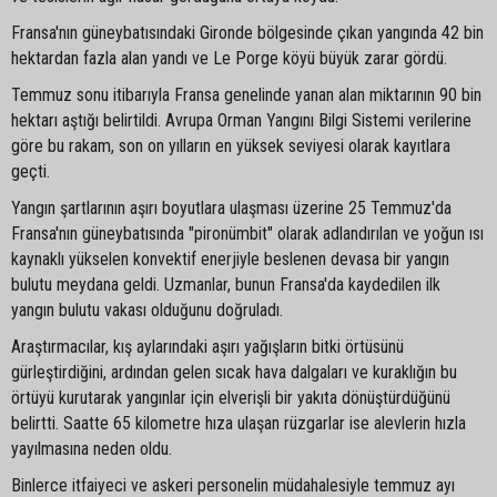
Fransa'nın güneybatısındaki Gironde bölgesinde çıkan yangında 42 bin
hektardan fazla alan yandı ve Le Porge köyü büyük zarar gördü.
Temmuz sonu itibarıyla Fransa genelinde yanan alan miktarının 90 bin
hektarı aştığı belirtildi. Avrupa Orman Yangını Bilgi Sistemi verilerine
göre bu rakam, son on yılların en yüksek seviyesi olarak kayıtlara
geçti.
Yangın şartlarının aşırı boyutlara ulaşması üzerine 25 Temmuz'da
Fransa'nın güneybatısında "pironümbit" olarak adlandırılan ve yoğun ısı
kaynaklı yükselen konvektif enerjiyle beslenen devasa bir yangın
bulutu meydana geldi. Uzmanlar, bunun Fransa'da kaydedilen ilk
yangın bulutu vakası olduğunu doğruladı.
Araştırmacılar, kış aylarındaki aşırı yağışların bitki örtüsünü
gürleştirdiğini, ardından gelen sıcak hava dalgaları ve kuraklığın bu
örtüyü kurutarak yangınlar için elverişli bir yakıta dönüştürdüğünü
belirtti. Saatte 65 kilometre hıza ulaşan rüzgarlar ise alevlerin hızla
yayılmasına neden oldu.
Binlerce itfaiyeci ve askeri personelin müdahalesiyle temmuz ayı