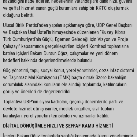
kazandığını ifade ederek, hedeflerinin vatandaşlara daha hızlı, güvenli
ve şeffaf hizmet sunan güçlü kurumlara sahip bir KKTC oluşturmak
olduğunu belirtti.
Ulusal Birlik Partisi’nden yapılan açıklamaya göre, UBP Genel Başkanı
ve Başbakan Ünal Üstel’in himayesinde düzenlenen “Kuzey Kıbrıs
Türk Cumhuriyeti’nin Güçlü, Egemen Geleceği İçin Vizyon ve Proje
Çalıştayı” kapsamında gerçekleştirilen İçişleri Komitesi toplantısına
katılan İçişleri Bakanı Dursun Oğuz, çalışmalar ve yeni dönem
hedefleri hakkında değerlendirmelerde bulundu.
Göç yönetimi, tapu, sosyal konut, yerel yönetimler, ceza infaz sistemi
ve Taşınmaz Mal Komisyonu (TMK) başta olmak üzere bakanlığın
sorumluluk alanındaki konuların ele alındığı toplantıda, katılımcıların
görüş ve önerileri de değerlendirildi.
Toplantıya UBP’nin siyasi kadroları, geçmiş dönemlerde parti ve
devlete hizmet etmiş isimler, meslek örgütleri, sivil toplum
kuruluşları, yerel yönetim temsilcileri ve uzmanlar katıldı.
DİJİTAL DÖNÜŞÜMLE HIZLI VE ŞEFFAF KAMU HİZMETİ
İçişleri Bakanı Oğuz toplantıda yaptığı konuşmada, kamu yönetiminde