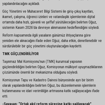
yapılandırılacağını açıkladı.
Göç Yönetimi ve Muhaceret Bilgi Sistemi ile giriş-çıkış kayıtları,
ikamet, çalışma, öğrenci izinleri ve vatandaşlık işlemlerinin dijital
ortamda daha hızlı, güvenli ve şeffaf yürütüleceğini belirten Oğuz,
sistemin Kasım 2026’da devreye alınmasının hedeflendiğini söyledi.
Reform kapsamında ilgili yasaların günümüz ihtiyaçlarına göre
yeniden ele alınacağını ifade eden Oğuz, daha etkin, denetlenebilir ve
sürdürülebilir bir göç yönetimi oluşturulacağını kaydetti.
TMK GÜÇLENDİRİLİYOR
Taşınmaz Mal Komisyonu’nun (TMK) kurumsal yapısının
güçlendirildiğini belirten Oğuz, Komisyonun mülkiyet uyuşmazlıklarının
çözümünde önemli bir mekanizma olduğunu söyledi.
Komisyonun Tapu ve Kadastro Dairesi bünyesinde ayrı bir birim
olarak yapılandırıldığını belirten Oğuz, bu düzenlemenin işlemlerin
hızlanmasına ve idari verimliliğin artmasına katkı sağlayacağını ifade
etti.
-Savaşan: “Ortak akıl reform sürecine katkı sağlayacak”