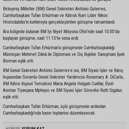
Birleşmiş Milletler (BM) Genel Sekreteri António Guterres,
Cumhurbaşkanı Tufan Erhürman ve Kıbrıslı Rum Lider Nikos
Hristodulidis’in katılımıyla gerçekleştirilen görüşme tamamlandı.
Ara bölgede bulunan BM İyi Niyet Misyonu Ofisi’nde saat 10.00’da
başlayan görüşme, saat 11.15'te sona erdi.
Cumhurbaşkanı Tufan Erhürman’a görüşmede Cumhurbaşkanlığı
Müsteşarı Mehmet Dânâ ile Diplomasi ve Dış İlişkiler Danışmanı İpek
Borman eşlik etti.
BM Genel Sekreteri António Guterres’e ise, BM Siyasi İşler ve Barış
İnşasından Sorumlu Genel Sekreter Yardımcısı Rosemary A. DiCarlo,
BM Kıbrıs Kişisel Temsilcisi Maria Angela Holguín Cuéllar, Özel
Asistan Tiyanjana Mphepo ve BM Siyasi İşler Görevlisi Ruth Sigalus
eşlik etti.
Cumhurbaşkanı Tufan Erhürman, üçlü görüşmenin ardından
Cumhurbaşkanlığı’nda basın toplantısı düzenleyecek.
HABERE
YORUM KAT