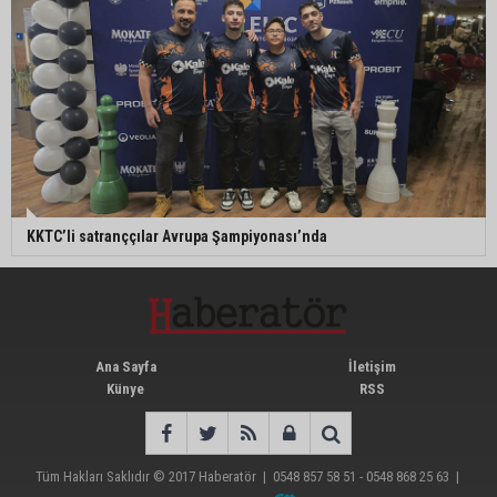
KKTC’li satranççılar Avrupa Şampiyonası’nda
Ana Sayfa
İletişim
Künye
RSS
Tüm Hakları Saklıdır © 2017
Haberatör
|
0548 857 58 51 - 0548 868 25 63
|