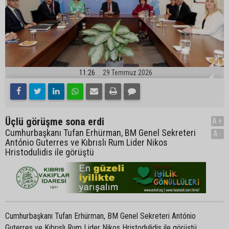
11:26
29 Temmuz 2026
Üçlü görüşme sona erdi
A+
Cumhurbaşkanı Tufan Erhürman, BM Genel Sekreteri
A-
António Guterres ve Kıbrıslı Rum Lider Nikos
Hristodulidis ile görüştü
Cumhurbaşkanı Tufan Erhürman, BM Genel Sekreteri António
Guterres ve Kıbrıslı Rum Lider Nikos Hristodulidis ile görüştü