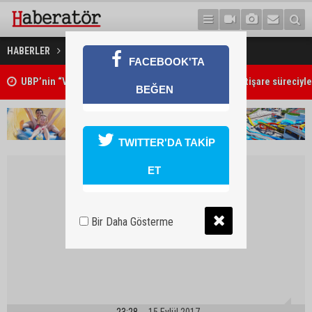
GG Hentbol Takımı kuruluyor
HABERLER
SPOR
FACEBOOK'TA
UBP’nin “Vizyon ve Proje Çalıştayı” geniş katılımlı istişare süreciyle
BEĞEN
TWITTER'DA TAKİP
ET
Bir Daha Gösterme
23:28
15 Eylül 2017