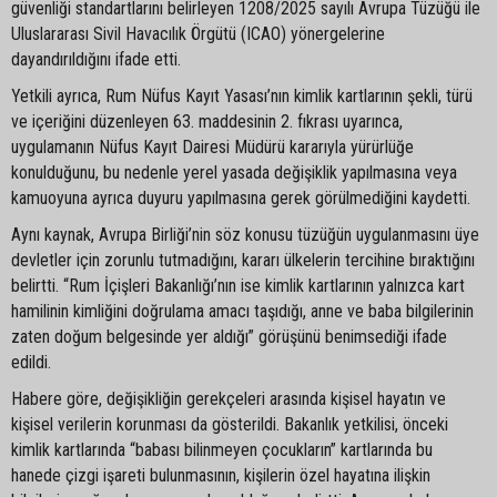
güvenliği standartlarını belirleyen 1208/2025 sayılı Avrupa Tüzüğü ile
Uluslararası Sivil Havacılık Örgütü (ICAO) yönergelerine
dayandırıldığını ifade etti.
Yetkili ayrıca, Rum Nüfus Kayıt Yasası’nın kimlik kartlarının şekli, türü
ve içeriğini düzenleyen 63. maddesinin 2. fıkrası uyarınca,
uygulamanın Nüfus Kayıt Dairesi Müdürü kararıyla yürürlüğe
konulduğunu, bu nedenle yerel yasada değişiklik yapılmasına veya
kamuoyuna ayrıca duyuru yapılmasına gerek görülmediğini kaydetti.
Aynı kaynak, Avrupa Birliği’nin söz konusu tüzüğün uygulanmasını üye
devletler için zorunlu tutmadığını, kararı ülkelerin tercihine bıraktığını
belirtti. “Rum İçişleri Bakanlığı’nın ise kimlik kartlarının yalnızca kart
hamilinin kimliğini doğrulama amacı taşıdığı, anne ve baba bilgilerinin
zaten doğum belgesinde yer aldığı” görüşünü benimsediği ifade
edildi.
Habere göre, değişikliğin gerekçeleri arasında kişisel hayatın ve
kişisel verilerin korunması da gösterildi. Bakanlık yetkilisi, önceki
kimlik kartlarında “babası bilinmeyen çocukların” kartlarında bu
hanede çizgi işareti bulunmasının, kişilerin özel hayatına ilişkin