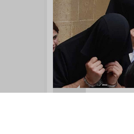
Tecavüz da
16:02
yıl hapis
06 Ağustos 2026
Girne’deki to