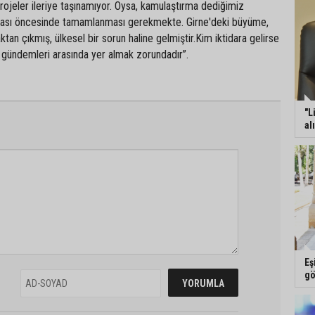
 projeler ileriye taşınamıyor. Oysa, kamulaştırma dediğimiz
aması öncesinde tamamlanması gerekmekte. Girne'deki büyüme,
tan çıkmış, ülkesel bir sorun haline gelmiştir.Kim iktidara gelirse
li gündemleri arasında yer almak zorundadır”.
"L
al
Eş
gö