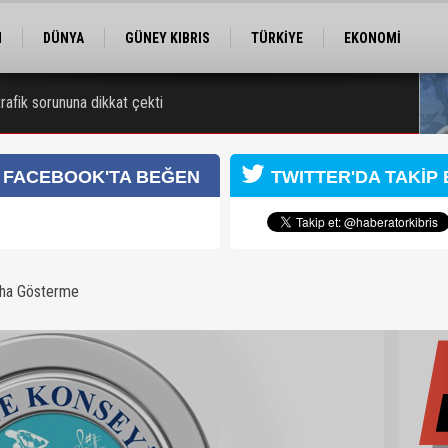
M
DÜNYA
GÜNEY KIBRIS
TÜRKİYE
EKONOMİ
ELER
RÖPORTAJ
EĞİTİM
SPOR
trafik sorununa dikkat çekti
 Kongresi için kayıtlar sürüyor
FACEBOOK'TA BEĞEN
TWITTER'DA TAKİP 
aha Gösterme