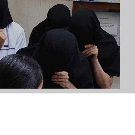
vasında 5 sanığa toplam 55
A+
A-
plu tecavüz davasında karar...