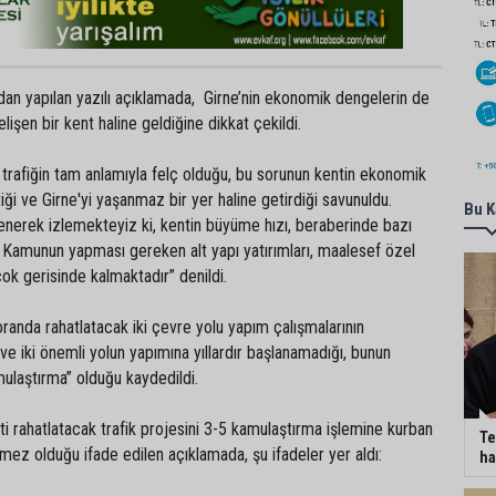
dan yapılan yazılı açıklamada, Girne’nin ekonomik dengelerin de
elişen bir kent haline geldiğine dikkat çekildi.
trafiğin tam anlamıyla felç olduğu, bu sorunun kentin ekonomik
iği ve Girne'yi yaşanmaz bir yer haline getirdiği savunuldu.
Bu K
enerek izlemekteyiz ki, kentin büyüme hızı, beraberinde bazı
r. Kamunun yapması gereken alt yapı yatırımları, maalesef özel
çok gerisinde kalmaktadır” denildi.
 oranda rahatlatacak iki çevre yolu yapım çalışmalarının
 iki önemli yolun yapımına yıllardır başlanamadığı, bunun
ulaştırma” olduğu kaydedildi.
ti rahatlatacak trafik projesini 3-5 kamulaştırma işlemine kurban
Te
mez olduğu ifade edilen açıklamada, şu ifadeler yer aldı:
ha