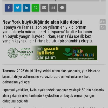
New York büyüklüğünde alan küle döndü
A+
İspanya ve Fransa, son on yılların en yıkıcı orman
A-
yangınlarıyla mücadele etti. İspanya'da ülke tarihinin
en büyük yangını kaydedilirken, Fransa'da ise ilk kez
yangın kaynaklı bir fırtına bulutu (pironümbit) oluştu.
Temmuz 2026'da iki ülkeyi etkisi altına alan yangınlar, yüz binlerce
kişinin tahliye edilmesine ve yüzlerce evin kullanılamaz hale
gelmesine yol açtı.
İspanyol yetkililer, Ávila eyaletindeki yangının yaklaşık 50 bin hektarlık
alanı yakarak ülke tarihinde kaydedilen en büyük orman yangını
olduğunu açıkladı.