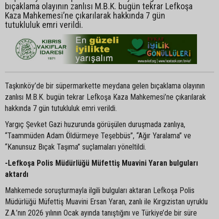
bıçaklama olayının zanlısı M.B.K. bugün tekrar Lefkoşa
Kaza Mahkemesi’ne çıkarılarak hakkında 7 gün
tutukluluk emri verildi.
Taşkınköy’de bir süpermarkette meydana gelen bıçaklama olayının
zanlısı M.B.K. bugün tekrar Lefkoşa Kaza Mahkemesi’ne çıkarılarak
hakkında 7 gün tutukluluk emri verildi.
Yargıç Şevket Gazi huzurunda görüşülen duruşmada zanlıya,
“Taammüden Adam Öldürmeye Teşebbüs”, “Ağır Yaralama” ve
“Kanunsuz Bıçak Taşıma” suçlamaları yöneltildi.
-Lefkoşa Polis Müdürlüğü Müfettiş Muavini Yaran bulguları
aktardı
Mahkemede soruşturmayla ilgili bulguları aktaran Lefkoşa Polis
Müdürlüğü Müfettiş Muavini Ersan Yaran, zanlı ile Kırgızistan uyruklu
Z.A.’nın 2026 yılının Ocak ayında tanıştığını ve Türkiye’de bir süre