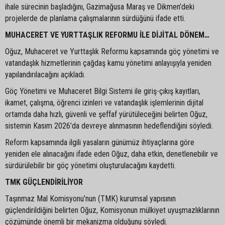
ihale sürecinin başladığını, Gazimağusa Maraş ve Dikmen’deki
projelerde de planlama çalışmalarının sürdüğünü ifade etti.
MUHACERET VE YURTTAŞLIK REFORMU İLE DİJİTAL DÖNEM…
Oğuz, Muhaceret ve Yurttaşlık Reformu kapsamında göç yönetimi ve
vatandaşlık hizmetlerinin çağdaş kamu yönetimi anlayışıyla yeniden
yapılandırılacağını açıkladı.
Göç Yönetimi ve Muhaceret Bilgi Sistemi ile giriş-çıkış kayıtları,
ikamet, çalışma, öğrenci izinleri ve vatandaşlık işlemlerinin dijital
ortamda daha hızlı, güvenli ve şeffaf yürütüleceğini belirten Oğuz,
sistemin Kasım 2026’da devreye alınmasının hedeflendiğini söyledi.
Reform kapsamında ilgili yasaların günümüz ihtiyaçlarına göre
yeniden ele alınacağını ifade eden Oğuz, daha etkin, denetlenebilir ve
sürdürülebilir bir göç yönetimi oluşturulacağını kaydetti.
TMK GÜÇLENDİRİLİYOR
Taşınmaz Mal Komisyonu’nun (TMK) kurumsal yapısının
güçlendirildiğini belirten Oğuz, Komisyonun mülkiyet uyuşmazlıklarının
çözümünde önemli bir mekanizma olduğunu söyledi.