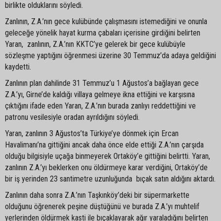
birlikte olduklarını söyledi.
Zanlının, Z.A.’nın gece kulübünde çalışmasını istemediğini ve onunla
geleceğe yönelik hayat kurma çabaları içerisine girdiğini belirten
Yaran, zanlının, Z.A.’nın KKTC’ye gelerek bir gece kulübüyle
sözleşme yaptığını öğrenmesi üzerine 30 Temmuz’da adaya geldiğini
kaydetti.
Zanlının plan dahilinde 31 Temmuz’u 1 Ağustos’a bağlayan gece
Z.A.’yı, Girne’de kaldığı villaya gelmeye ikna ettiğini ve karşısına
çıktığını ifade eden Yaran, Z.A.’nın burada zanlıyı reddettiğini ve
patronu vesilesiyle oradan ayrıldığını söyledi.
Yaran, zanlının 3 Ağustos’ta Türkiye’ye dönmek için Ercan
Havalimanı’na gittiğini ancak daha önce elde ettiği Z.A.’nın çarşıda
olduğu bilgisiyle uçağa binmeyerek Ortaköy’e gittiğini belirtti. Yaran,
zanlının Z.A.’yı beklerken onu öldürmeye karar verdiğini, Ortaköy’de
bir iş yerinden 23 santimetre uzunluğunda bıçak satın aldığını aktardı.
Zanlının daha sonra Z.A.’nın Taşkınköy’deki bir süpermarkette
olduğunu öğrenerek peşine düştüğünü ve burada Z.A.’yı muhtelif
yerlerinden öldürmek kasti ile bıçaklayarak ağır yaraladığını belirten