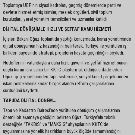
Toplantıya UBP’nin siyasi kadroları, geçmiş dönemlerde parti ve
devlete hizmet etmiş isimler, meslek örgütleri, sivil toplum
kuruluşları, yerel yönetim temsilcileri ve uzmanlar katıldı.
DİJİTAL DÖNÜŞÜMLE HIZLI VE ŞEFFAF KAMU HİZMETİ
İçişleri Bakanı Oğuz toplantıda yaptığı konuşmada, kamu yönetiminde
dijital dönüşümün hız kazandığını belirterek, Türkiye ile yürütülen iş
birlikleri sayesinde stratejik projelerin hayata geçirildiğini söyledi.
Hedeflerinin vatandaşlara daha hızlı, güvenli ve şeffaf hizmet sunan
güçlü kurumlara sahip bir KKTC oluşturmak olduğunu ifade eden
Oğuz, göç yönetiminden tapu sistemine, sosyal konut projelerinden
iskân politikalarına kadar birçok alanda reform çalışmalarının
sürdüğünü kaydetti.
TAPUDA DİJİTAL DÖNEM...
Tapu ve Kadastro Dairesi’nde yürütülen dönüşüm çalışmalarının
önemli bir aşamaya geldiğini belirten Oğuz, Türkiye’nin teknik
desteğiyle "TAKBİS" ve "MAKSİS" altyapılarının KKTC’de
uygulanmasına yönelik hazırlıkların büyük ölçüde tamamlandığını