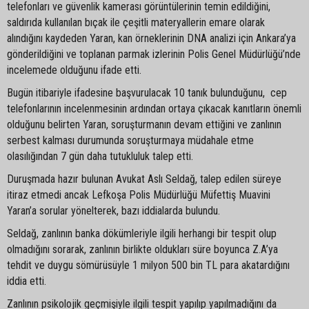
telefonları ve güvenlik kamerası görüntülerinin temin edildiğini,
saldırıda kullanılan bıçak ile çeşitli materyallerin emare olarak
alındığını kaydeden Yaran, kan örneklerinin DNA analizi için Ankara’ya
gönderildiğini ve toplanan parmak izlerinin Polis Genel Müdürlüğü’nde
incelemede olduğunu ifade etti.
Bugün itibariyle ifadesine başvurulacak 10 tanık bulunduğunu, cep
telefonlarının incelenmesinin ardından ortaya çıkacak kanıtların önemli
olduğunu belirten Yaran, soruşturmanın devam ettiğini ve zanlının
serbest kalması durumunda soruşturmaya müdahale etme
olasılığından 7 gün daha tutukluluk talep etti.
Duruşmada hazır bulunan Avukat Aslı Seldağ, talep edilen süreye
itiraz etmedi ancak Lefkoşa Polis Müdürlüğü Müfettiş Muavini
Yaran’a sorular yönelterek, bazı iddialarda bulundu.
Seldağ, zanlının banka dökümleriyle ilgili herhangi bir tespit olup
olmadığını sorarak, zanlının birlikte oldukları süre boyunca Z.A’ya
tehdit ve duygu sömürüsüyle 1 milyon 500 bin TL para akatardığını
iddia etti.
Zanlının psikolojik geçmişiyle ilgili tespit yapılıp yapılmadığını da