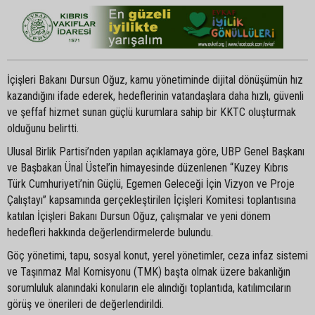
İçişleri Bakanı Dursun Oğuz, kamu yönetiminde dijital dönüşümün hız
kazandığını ifade ederek, hedeflerinin vatandaşlara daha hızlı, güvenli
ve şeffaf hizmet sunan güçlü kurumlara sahip bir KKTC oluşturmak
olduğunu belirtti.
Ulusal Birlik Partisi’nden yapılan açıklamaya göre, UBP Genel Başkanı
ve Başbakan Ünal Üstel’in himayesinde düzenlenen “Kuzey Kıbrıs
Türk Cumhuriyeti’nin Güçlü, Egemen Geleceği İçin Vizyon ve Proje
Çalıştayı” kapsamında gerçekleştirilen İçişleri Komitesi toplantısına
katılan İçişleri Bakanı Dursun Oğuz, çalışmalar ve yeni dönem
hedefleri hakkında değerlendirmelerde bulundu.
Göç yönetimi, tapu, sosyal konut, yerel yönetimler, ceza infaz sistemi
ve Taşınmaz Mal Komisyonu (TMK) başta olmak üzere bakanlığın
sorumluluk alanındaki konuların ele alındığı toplantıda, katılımcıların
görüş ve önerileri de değerlendirildi.