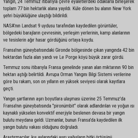
Yangın, 24 Temmuz itibarıyla çevre eyaletlerdeki odaklarla birleşerek
toplam 77 bin hektarlık alana yayıldı. Küle dönen bu alanın New York
şehri büyüklüğüne ulaştığı bildirildi.
NASA'nın Landsat 9 uydusu tarafından kaydedilen görüntüler,
bölgedeki barajların çevresinin, yerleşim yerlerinin, kamp alanlarının
ve tesislerin ağır hasar gördüğünü ortaya koydu.
Fransa'nın güneybatısındaki Gironde bölgesinde çıkan yangında 42 bin
hektardan fazla alan yandı ve Le Porge köyü büyük zarar gördü.
Temmuz sonu itibarıyla Fransa genelinde yanan alan miktarının 90 bin
hektarı aştığı belirtildi. Avrupa Orman Yangını Bilgi Sistemi verilerine
göre bu rakam, son on yılların en yüksek seviyesi olarak kayıtlara
geçti.
Yangın şartlarının aşırı boyutlara ulaşması üzerine 25 Temmuz'da
Fransa'nın güneybatısında "pironümbit" olarak adlandırılan ve yoğun ısı
kaynaklı yükselen konvektif enerjiyle beslenen devasa bir yangın
bulutu meydana geldi. Uzmanlar, bunun Fransa'da kaydedilen ilk
yangın bulutu vakası olduğunu doğruladı.
Araştırmacılar, kış aylarındaki aşırı yağışların bitki örtüsünü