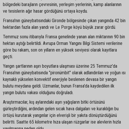
bölgedeki barajların çevresinin, yerleşim yerlerinin, kamp alanlarının
ve tesislerin ağır hasar gördüğünü ortaya koydu.
Fransa'nın güneybatısındaki Gironde bölgesinde çıkan yangında 42 bin
hektardan fazla alan yandı ve Le Porge köyü büyük zarar gördü.
Temmuz sonu itibarıyla Fransa genelinde yanan alan miktarının 90 bin
hektarı aştığı belirtildi. Avrupa Orman Yangını Bilgi Sistemi verilerine
göre bu rakam, son on yılların en yüksek seviyesi olarak kayıtlara
geçti.
Yangın şartlarının aşırı boyutlara ulaşması üzerine 25 Temmuz'da
Fransa'nın güneybatısında "pironümbit" olarak adlandırılan ve yoğun ısı
kaynaklı yükselen konvektif enerjiyle beslenen devasa bir yangın
bulutu meydana geldi. Uzmanlar, bunun Fransa'da kaydedilen ilk
yangın bulutu vakası olduğunu doğruladı.
Araştırmacılar, kış aylarındaki aşırı yağışların bitki örtüsünü
gürleştirdiğini, ardından gelen sıcak hava dalgaları ve kuraklığın bu
örtüyü kurutarak yangınlar için elverişli bir yakıta dönüştürdüğünü
belirtti. Saatte 65 kilometre hıza ulaşan rüzgarlar ise alevlerin hızla
yayılmasına neden oldu.