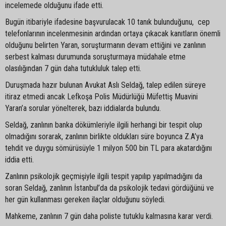
incelemede olduğunu ifade etti.
Bugün itibariyle ifadesine başvurulacak 10 tanık bulunduğunu, cep
telefonlarının incelenmesinin ardından ortaya çıkacak kanıtların önemli
olduğunu belirten Yaran, soruşturmanın devam ettiğini ve zanlının
serbest kalması durumunda soruşturmaya müdahale etme
olasılığından 7 gün daha tutukluluk talep etti.
Duruşmada hazır bulunan Avukat Aslı Seldağ, talep edilen süreye
itiraz etmedi ancak Lefkoşa Polis Müdürlüğü Müfettiş Muavini
Yaran’a sorular yönelterek, bazı iddialarda bulundu.
Seldağ, zanlının banka dökümleriyle ilgili herhangi bir tespit olup
olmadığını sorarak, zanlının birlikte oldukları süre boyunca Z.A’ya
tehdit ve duygu sömürüsüyle 1 milyon 500 bin TL para akatardığını
iddia etti.
Zanlının psikolojik geçmişiyle ilgili tespit yapılıp yapılmadığını da
soran Seldağ, zanlının İstanbul’da da psikolojik tedavi gördüğünü ve
her gün kullanması gereken ilaçlar olduğunu söyledi.
Mahkeme, zanlının 7 gün daha poliste tutuklu kalmasına karar verdi.