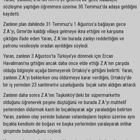
sözleşme yaptığını öğrenmesi üzerine 30 Temmuz’da adaya geldiğini
kaydetti.
Zanlının plan dahilinde 31 Temmuz’u 1 Ağustos’a bağlayan gece
Z.A.’yı, Girne’de kaldığı villaya gelmeye ikna ettiğini ve karşısına
çıktığını ifade eden Yaran, Z.A.’nın burada zanlıyı reddettiğini ve
patronu vesilesiyle oradan ayrıldığını söyledi.
Yaran, zanlının 3 Ağustos’ta Türkiye’ye dönmek için Ercan
Havalimanı’na gittiğini ancak daha önce elde ettiği Z.A.’nın çarşıda
olduğu bilgisiyle uçağa binmeyerek Ortaköy’e gittiğini belirtti. Yaran,
zanlının Z.A.’yı beklerken onu öldürmeye karar verdiğini, Ortaköy’de
bir iş yerinden 23 santimetre uzunluğunda bıçak satın aldığını aktardı.
Zanlının daha sonra Z.A.’nın Taşkınköy’deki bir süpermarkette
olduğunu öğrenerek peşine düştüğünü ve burada Z.A.’yı muhtelif
yerlerinden öldürmek kasti ile bıçaklayarak ağır yaraladığını belirten
Yaran, zanlının olay yerinde bulunan vatandaşların tepkisi üzerine aynı
bıçakla kendisini de boğazı ve başka yerlerinden yaralayarak intihar
girişimde bulunduğunu söyledi.