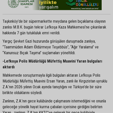
Taşkınköy’de bir süpermarkette meydana gelen bıçaklama olayının
zanlısı M.B.K. bugün tekrar Lefkoşa Kaza Mahkemesi’ne çıkarılarak
hakkında 7 gün tutukluluk emri verildi.
Yargıç Şevket Gazi huzurunda görüşülen duruşmada zanlıya,
“Taammüden Adam Öldürmeye Teşebbüs”, “Ağır Yaralama” ve
“Kanunsuz Bıçak Taşıma” suçlamaları yöneltildi.
-Lefkoşa Polis Müdürlüğü Müfettiş Muavini Yaran bulguları
aktardı
Mahkemede soruşturmayla ilgili bulguları aktaran Lefkoşa Polis
Müdürlüğü Müfettiş Muavini Ersan Yaran, zanlı ile Kırgızistan uyruklu
Z.A.’nın 2026 yılının Ocak ayında tanıştığını ve Türkiye’de bir süre
birlikte olduklarını söyledi.
Zanlının, Z.A.’nın gece kulübünde çalışmasını istemediğini ve onunla
geleceğe yönelik hayat kurma çabaları içerisine girdiğini belirten
Yaran, zanlının, Z.A.’nın KKTC’ye gelerek bir gece kulübüyle