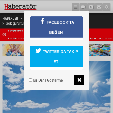
HABERLER
GÜNDEM
FACEBOOK'TA
Gök gürültülü sağanak yağış yer yer etkili olacak
BEĞEN
Trafik kazasında 85 yaşındaki Turan Obalı hayatını kaybetti, 3 kişi ya
TWITTER'DA TAKİP
ET
Bir Daha Gösterme