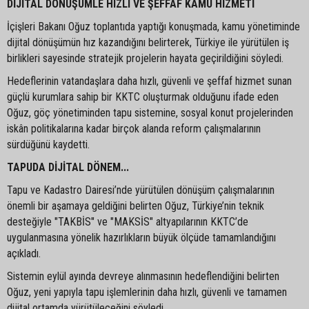
DİJİTAL DÖNÜŞÜMLE HIZLI VE ŞEFFAF KAMU HİZMETİ
İçişleri Bakanı Oğuz toplantıda yaptığı konuşmada, kamu yönetiminde
dijital dönüşümün hız kazandığını belirterek, Türkiye ile yürütülen iş
birlikleri sayesinde stratejik projelerin hayata geçirildiğini söyledi.
Hedeflerinin vatandaşlara daha hızlı, güvenli ve şeffaf hizmet sunan
güçlü kurumlara sahip bir KKTC oluşturmak olduğunu ifade eden
Oğuz, göç yönetiminden tapu sistemine, sosyal konut projelerinden
iskân politikalarına kadar birçok alanda reform çalışmalarının
sürdüğünü kaydetti.
TAPUDA DİJİTAL DÖNEM...
Tapu ve Kadastro Dairesi’nde yürütülen dönüşüm çalışmalarının
önemli bir aşamaya geldiğini belirten Oğuz, Türkiye’nin teknik
desteğiyle "TAKBİS" ve "MAKSİS" altyapılarının KKTC’de
uygulanmasına yönelik hazırlıkların büyük ölçüde tamamlandığını
açıkladı.
Sistemin eylül ayında devreye alınmasının hedeflendiğini belirten
Oğuz, yeni yapıyla tapu işlemlerinin daha hızlı, güvenli ve tamamen
dijital ortamda yürütüleceğini söyledi.