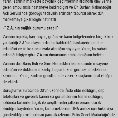
Yaran, zanlının markette baygınlık geçirmesinin ardından olay yerine
gelen ambulansla hastaneye kaldırıldığını ve Dr. Burhan Nalbantoğlu
Acil Servisi’nde gördüğü tedavinin ardından taburcu olarak dün
mahkemeye çıkarıldığını hatırlattı.
-“ Z.A.’nın sağlık durumu stabil”
Zanlının bıçakla; baş, boyun, göğüs ve karın bölgelerinden birçok kez
yaraladığı Z.A.’nın olayın ardından kaldırıldığı hastanede entübe
edildiğini ve iki kez ameliyata alındığını söyleyen Yaran, bu sabah
edindiği bilgiye göre Z.A.’nın durumunun stabil olduğunu belirtti.
Zanlının dün Barış Ruh ve Sinir Hastalıkları hastanesinde muayene
edildiğini ve doktorların zanlıyı bugün tekrar görmek istediklerini
kaydeden Yaran, zanlının gönüllü ifade vererek suçlarını itiraf ettiğini
de ekledi.
Soruşturma sürecinde 30’un üzerinde ifade elde edildiğini, cep
telefonları ve güvenlik kamerası görüntülerinin temin edildiğini,
saldırıda kullanılan bıçak ile çeşitli materyallerin emare olarak
alındığını kaydeden Yaran, kan örneklerinin DNA analizi için Ankara’ya
gönderildiğini ve toplanan parmak izlerinin Polis Genel Müdürlüğü’nde