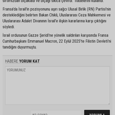
sırtımızdan bıçakladı ve bıçağı sıkıca çevirdi." ifadelerini kullandı.
Fransa'da İsrail'in pozisyonunu aşırı sağcı Ulusal Birlik (RN) Partisi'nin
desteklediğini belirten Bakan Chikli, Uluslararası Ceza Mahkemesi ve
Uluslararası Adalet Divanının İsrail'e ilişkin kararlarına karşı çıktığını
söyledi.
İsrail ordusunun Gazze Şeridi'ne yönelik saldırıları karşısında Fransa
Cumhurbaşkanı Emmanuel Macron, 22 Eylül 2025'te Filistin Devleti'ni
tanıdığını duyurmuştu.
HABERE
YORUM KAT