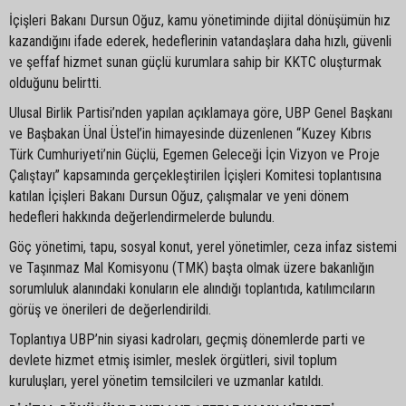
İçişleri Bakanı Dursun Oğuz, kamu yönetiminde dijital dönüşümün hız
kazandığını ifade ederek, hedeflerinin vatandaşlara daha hızlı, güvenli
ve şeffaf hizmet sunan güçlü kurumlara sahip bir KKTC oluşturmak
olduğunu belirtti.
Ulusal Birlik Partisi’nden yapılan açıklamaya göre, UBP Genel Başkanı
ve Başbakan Ünal Üstel’in himayesinde düzenlenen “Kuzey Kıbrıs
Türk Cumhuriyeti’nin Güçlü, Egemen Geleceği İçin Vizyon ve Proje
Çalıştayı” kapsamında gerçekleştirilen İçişleri Komitesi toplantısına
katılan İçişleri Bakanı Dursun Oğuz, çalışmalar ve yeni dönem
hedefleri hakkında değerlendirmelerde bulundu.
Göç yönetimi, tapu, sosyal konut, yerel yönetimler, ceza infaz sistemi
ve Taşınmaz Mal Komisyonu (TMK) başta olmak üzere bakanlığın
sorumluluk alanındaki konuların ele alındığı toplantıda, katılımcıların
görüş ve önerileri de değerlendirildi.
Toplantıya UBP’nin siyasi kadroları, geçmiş dönemlerde parti ve
devlete hizmet etmiş isimler, meslek örgütleri, sivil toplum
kuruluşları, yerel yönetim temsilcileri ve uzmanlar katıldı.