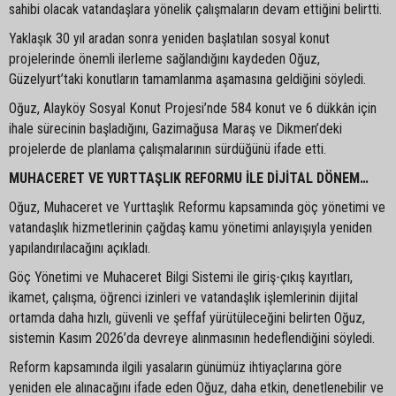
sahibi olacak vatandaşlara yönelik çalışmaların devam ettiğini belirtti.
Yaklaşık 30 yıl aradan sonra yeniden başlatılan sosyal konut
projelerinde önemli ilerleme sağlandığını kaydeden Oğuz,
Güzelyurt’taki konutların tamamlanma aşamasına geldiğini söyledi.
Oğuz, Alayköy Sosyal Konut Projesi’nde 584 konut ve 6 dükkân için
ihale sürecinin başladığını, Gazimağusa Maraş ve Dikmen’deki
projelerde de planlama çalışmalarının sürdüğünü ifade etti.
MUHACERET VE YURTTAŞLIK REFORMU İLE DİJİTAL DÖNEM…
Oğuz, Muhaceret ve Yurttaşlık Reformu kapsamında göç yönetimi ve
vatandaşlık hizmetlerinin çağdaş kamu yönetimi anlayışıyla yeniden
yapılandırılacağını açıkladı.
Göç Yönetimi ve Muhaceret Bilgi Sistemi ile giriş-çıkış kayıtları,
ikamet, çalışma, öğrenci izinleri ve vatandaşlık işlemlerinin dijital
ortamda daha hızlı, güvenli ve şeffaf yürütüleceğini belirten Oğuz,
sistemin Kasım 2026’da devreye alınmasının hedeflendiğini söyledi.
Reform kapsamında ilgili yasaların günümüz ihtiyaçlarına göre
yeniden ele alınacağını ifade eden Oğuz, daha etkin, denetlenebilir ve