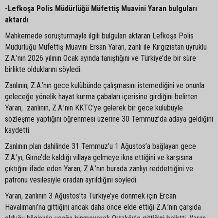
-Lefkoşa Polis Müdürlüğü Müfettiş Muavini Yaran bulguları
aktardı
Mahkemede soruşturmayla ilgili bulguları aktaran Lefkoşa Polis
Müdürlüğü Müfettiş Muavini Ersan Yaran, zanlı ile Kırgızistan uyruklu
Z.A.’nın 2026 yılının Ocak ayında tanıştığını ve Türkiye’de bir süre
birlikte olduklarını söyledi.
Zanlının, Z.A.’nın gece kulübünde çalışmasını istemediğini ve onunla
geleceğe yönelik hayat kurma çabaları içerisine girdiğini belirten
Yaran, zanlının, Z.A.’nın KKTC’ye gelerek bir gece kulübüyle
sözleşme yaptığını öğrenmesi üzerine 30 Temmuz’da adaya geldiğini
kaydetti.
Zanlının plan dahilinde 31 Temmuz’u 1 Ağustos’a bağlayan gece
Z.A.’yı, Girne’de kaldığı villaya gelmeye ikna ettiğini ve karşısına
çıktığını ifade eden Yaran, Z.A.’nın burada zanlıyı reddettiğini ve
patronu vesilesiyle oradan ayrıldığını söyledi.
Yaran, zanlının 3 Ağustos’ta Türkiye’ye dönmek için Ercan
Havalimanı’na gittiğini ancak daha önce elde ettiği Z.A.’nın çarşıda