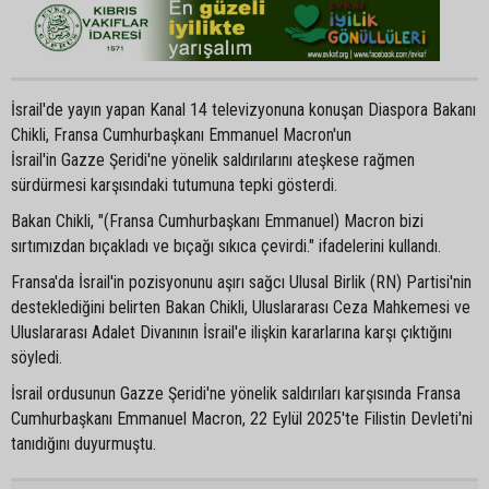
İsrail'de yayın yapan Kanal 14 televizyonuna konuşan Diaspora Bakanı
Chikli, Fransa Cumhurbaşkanı Emmanuel Macron'un
İsrail'in Gazze Şeridi'ne yönelik saldırılarını ateşkese rağmen
sürdürmesi karşısındaki tutumuna tepki gösterdi.
Bakan Chikli, "(Fransa Cumhurbaşkanı Emmanuel) Macron bizi
sırtımızdan bıçakladı ve bıçağı sıkıca çevirdi." ifadelerini kullandı.
Fransa'da İsrail'in pozisyonunu aşırı sağcı Ulusal Birlik (RN) Partisi'nin
desteklediğini belirten Bakan Chikli, Uluslararası Ceza Mahkemesi ve
Uluslararası Adalet Divanının İsrail'e ilişkin kararlarına karşı çıktığını
söyledi.
İsrail ordusunun Gazze Şeridi'ne yönelik saldırıları karşısında Fransa
Cumhurbaşkanı Emmanuel Macron, 22 Eylül 2025'te Filistin Devleti'ni
tanıdığını duyurmuştu.