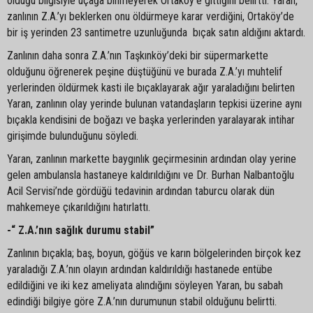
olduğu bilgisiyle uçağa binmeyerek Ortaköy’e gittiğini belirtti. Yaran,
zanlının Z.A.’yı beklerken onu öldürmeye karar verdiğini, Ortaköy’de
bir iş yerinden 23 santimetre uzunluğunda bıçak satın aldığını aktardı.
Zanlının daha sonra Z.A.’nın Taşkınköy’deki bir süpermarkette
olduğunu öğrenerek peşine düştüğünü ve burada Z.A.’yı muhtelif
yerlerinden öldürmek kasti ile bıçaklayarak ağır yaraladığını belirten
Yaran, zanlının olay yerinde bulunan vatandaşların tepkisi üzerine aynı
bıçakla kendisini de boğazı ve başka yerlerinden yaralayarak intihar
girişimde bulunduğunu söyledi.
Yaran, zanlının markette baygınlık geçirmesinin ardından olay yerine
gelen ambulansla hastaneye kaldırıldığını ve Dr. Burhan Nalbantoğlu
Acil Servisi’nde gördüğü tedavinin ardından taburcu olarak dün
mahkemeye çıkarıldığını hatırlattı.
-“ Z.A.’nın sağlık durumu stabil”
Zanlının bıçakla; baş, boyun, göğüs ve karın bölgelerinden birçok kez
yaraladığı Z.A.’nın olayın ardından kaldırıldığı hastanede entübe
edildiğini ve iki kez ameliyata alındığını söyleyen Yaran, bu sabah
edindiği bilgiye göre Z.A.’nın durumunun stabil olduğunu belirtti.