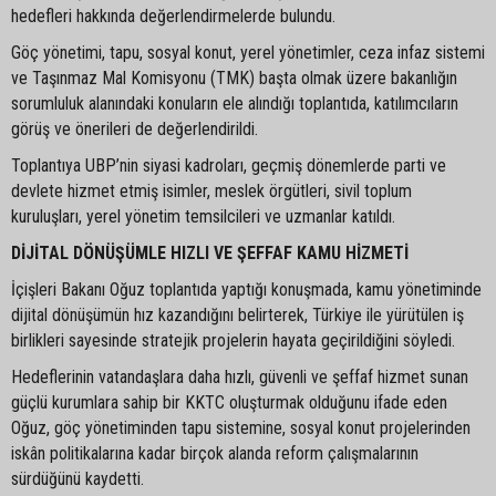
hedefleri hakkında değerlendirmelerde bulundu.
Göç yönetimi, tapu, sosyal konut, yerel yönetimler, ceza infaz sistemi
ve Taşınmaz Mal Komisyonu (TMK) başta olmak üzere bakanlığın
sorumluluk alanındaki konuların ele alındığı toplantıda, katılımcıların
görüş ve önerileri de değerlendirildi.
Toplantıya UBP’nin siyasi kadroları, geçmiş dönemlerde parti ve
devlete hizmet etmiş isimler, meslek örgütleri, sivil toplum
kuruluşları, yerel yönetim temsilcileri ve uzmanlar katıldı.
DİJİTAL DÖNÜŞÜMLE HIZLI VE ŞEFFAF KAMU HİZMETİ
İçişleri Bakanı Oğuz toplantıda yaptığı konuşmada, kamu yönetiminde
dijital dönüşümün hız kazandığını belirterek, Türkiye ile yürütülen iş
birlikleri sayesinde stratejik projelerin hayata geçirildiğini söyledi.
Hedeflerinin vatandaşlara daha hızlı, güvenli ve şeffaf hizmet sunan
güçlü kurumlara sahip bir KKTC oluşturmak olduğunu ifade eden
Oğuz, göç yönetiminden tapu sistemine, sosyal konut projelerinden
iskân politikalarına kadar birçok alanda reform çalışmalarının
sürdüğünü kaydetti.