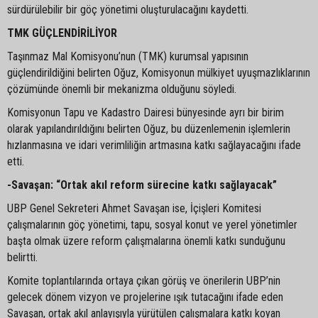
sürdürülebilir bir göç yönetimi oluşturulacağını kaydetti.
TMK GÜÇLENDİRİLİYOR
Taşınmaz Mal Komisyonu’nun (TMK) kurumsal yapısının
güçlendirildiğini belirten Oğuz, Komisyonun mülkiyet uyuşmazlıklarının
çözümünde önemli bir mekanizma olduğunu söyledi.
Komisyonun Tapu ve Kadastro Dairesi bünyesinde ayrı bir birim
olarak yapılandırıldığını belirten Oğuz, bu düzenlemenin işlemlerin
hızlanmasına ve idari verimliliğin artmasına katkı sağlayacağını ifade
etti.
-Savaşan: “Ortak akıl reform sürecine katkı sağlayacak”
UBP Genel Sekreteri Ahmet Savaşan ise, İçişleri Komitesi
çalışmalarının göç yönetimi, tapu, sosyal konut ve yerel yönetimler
başta olmak üzere reform çalışmalarına önemli katkı sunduğunu
belirtti.
Komite toplantılarında ortaya çıkan görüş ve önerilerin UBP’nin
gelecek dönem vizyon ve projelerine ışık tutacağını ifade eden
Savaşan, ortak akıl anlayışıyla yürütülen çalışmalara katkı koyan