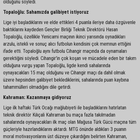
olduğunu söyledi.
Topaloğlu: Sahamızda galibiyet istiyoruz
Lige iyi başladıklarını ve elde ettikleri 4 puanla ileriye daha özgüvenle
baktıklarını kaydeden Gençler Birliği Teknik Direktörü Hasan
Topaloğlu, özellikle Yenicami maçının ikinci yarısında oynadıkları
arzulu, istekli ve sonuç alıcı futbolun kendisini çok memnun ettiğini
ifade etti. Topaloğlu aynı futbolu Cihangir maçında da oynamaları
gerektiğini söyledi. Cihangir'in çok koşan ve mücadele eden bir takım
olduğuna vurgu yapan Topaloğlu, ligde kendi sahalarında
oynayacakları 15 maç olduğunu ve Cihangir maçı da dahil olmak
üzere hepsinden galibiyet beklediklerini, sahalarında puan kaybına
tahammülleri olmadığını dile getirdi.
Kahraman: Kazanmaya gidiyoruz
Lige ilk haftaki Türk Ocağı mağlubiyeti ile başladıklarını hatırlatan
teknik direktör Kılıçali Kahraman bu maça fazla takılmadan
sahalarında oynayacakları ilk maç olan Mağusa Türk Gücü maçına tüm
güçleriyle hazırlandıklarını aktardı. MTG önünde aldıkları 3 puanın
moral motivasyonlarını üst düzeye çıkardığını belirten Kahraman,