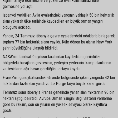
kişinin tahliye edilmesine ve yüzlerce evin kullanılamaz hale
gelmesine yol açtı.
İspanyol yetkililer, Ávila eyaletindeki yangının yaklaşık 50 bin hektarlık
alanı yakarak ülke tarihinde kaydedilen en büyük orman yangını
olduğunu açıkladı.
Yangın, 24 Temmuz itibarıyla çevre eyaletlerdeki odaklarla birleşerek
toplam 77 bin hektarlık alana yayıldı. Küle dönen bu alanın New York
şehri büyüklüğüne ulaştığı bildirildi.
NASA'nın Landsat 9 uydusu tarafından kaydedilen görüntüler,
bölgedeki barajların çevresinin, yerleşim yerlerinin, kamp alanlarının
ve tesislerin ağır hasar gördüğünü ortaya koydu.
Fransa'nın güneybatısındaki Gironde bölgesinde çıkan yangında 42 bin
hektardan fazla alan yandı ve Le Porge köyü büyük zarar gördü.
Temmuz sonu itibarıyla Fransa genelinde yanan alan miktarının 90 bin
hektarı aştığı belirtildi. Avrupa Orman Yangını Bilgi Sistemi verilerine
göre bu rakam, son on yılların en yüksek seviyesi olarak kayıtlara
geçti.