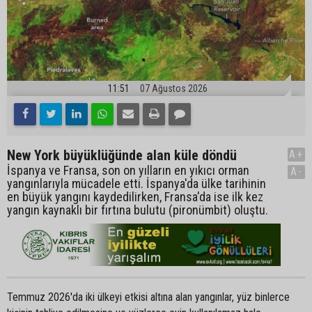
11:51
07 Ağustos 2026
New York büyüklüğünde alan küle döndü
A+
İspanya ve Fransa, son on yılların en yıkıcı orman
A-
yangınlarıyla mücadele etti. İspanya'da ülke tarihinin
en büyük yangını kaydedilirken, Fransa'da ise ilk kez
yangın kaynaklı bir fırtına bulutu (pironümbit) oluştu.
Temmuz 2026'da iki ülkeyi etkisi altına alan yangınlar, yüz binlerce