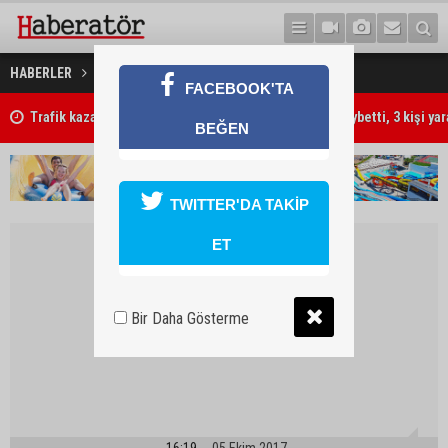
Güç gösterisi
HABERLER
SPOR
FACEBOOK'TA
Trafik kazasında 85 yaşındaki Turan Obalı hayatını kaybetti, 3 kişi ya
BEĞEN
TWITTER'DA TAKİP
ET
Bir Daha Gösterme
16:19
05 Ekim 2017