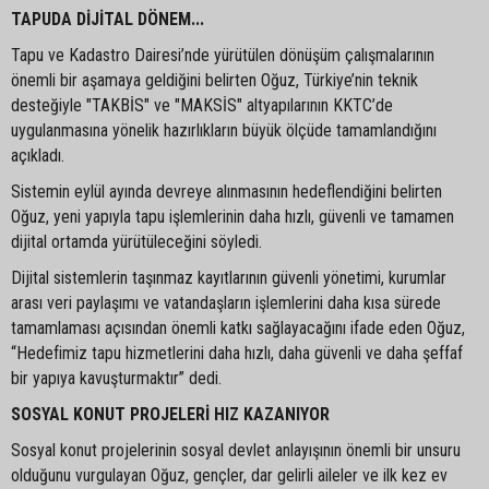
TAPUDA DİJİTAL DÖNEM...
Tapu ve Kadastro Dairesi’nde yürütülen dönüşüm çalışmalarının
önemli bir aşamaya geldiğini belirten Oğuz, Türkiye’nin teknik
desteğiyle "TAKBİS" ve "MAKSİS" altyapılarının KKTC’de
uygulanmasına yönelik hazırlıkların büyük ölçüde tamamlandığını
açıkladı.
Sistemin eylül ayında devreye alınmasının hedeflendiğini belirten
Oğuz, yeni yapıyla tapu işlemlerinin daha hızlı, güvenli ve tamamen
dijital ortamda yürütüleceğini söyledi.
Dijital sistemlerin taşınmaz kayıtlarının güvenli yönetimi, kurumlar
arası veri paylaşımı ve vatandaşların işlemlerini daha kısa sürede
tamamlaması açısından önemli katkı sağlayacağını ifade eden Oğuz,
“Hedefimiz tapu hizmetlerini daha hızlı, daha güvenli ve daha şeffaf
bir yapıya kavuşturmaktır” dedi.
SOSYAL KONUT PROJELERİ HIZ KAZANIYOR
Sosyal konut projelerinin sosyal devlet anlayışının önemli bir unsuru
olduğunu vurgulayan Oğuz, gençler, dar gelirli aileler ve ilk kez ev