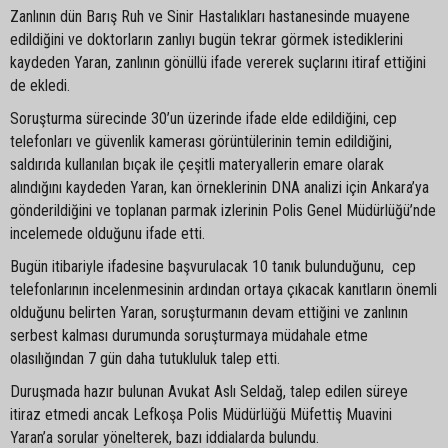
Zanlının dün Barış Ruh ve Sinir Hastalıkları hastanesinde muayene
edildiğini ve doktorların zanlıyı bugün tekrar görmek istediklerini
kaydeden Yaran, zanlının gönüllü ifade vererek suçlarını itiraf ettiğini
de ekledi.
Soruşturma sürecinde 30’un üzerinde ifade elde edildiğini, cep
telefonları ve güvenlik kamerası görüntülerinin temin edildiğini,
saldırıda kullanılan bıçak ile çeşitli materyallerin emare olarak
alındığını kaydeden Yaran, kan örneklerinin DNA analizi için Ankara’ya
gönderildiğini ve toplanan parmak izlerinin Polis Genel Müdürlüğü’nde
incelemede olduğunu ifade etti.
Bugün itibariyle ifadesine başvurulacak 10 tanık bulunduğunu, cep
telefonlarının incelenmesinin ardından ortaya çıkacak kanıtların önemli
olduğunu belirten Yaran, soruşturmanın devam ettiğini ve zanlının
serbest kalması durumunda soruşturmaya müdahale etme
olasılığından 7 gün daha tutukluluk talep etti.
Duruşmada hazır bulunan Avukat Aslı Seldağ, talep edilen süreye
itiraz etmedi ancak Lefkoşa Polis Müdürlüğü Müfettiş Muavini
Yaran’a sorular yönelterek, bazı iddialarda bulundu.