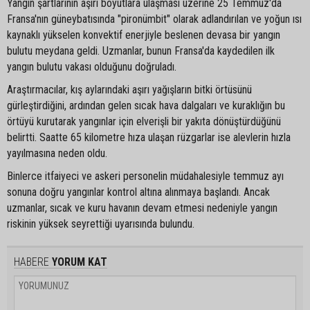
Yangın şartlarının aşırı boyutlara ulaşması üzerine 25 Temmuz'da
Fransa'nın güneybatısında "pironümbit" olarak adlandırılan ve yoğun ısı
kaynaklı yükselen konvektif enerjiyle beslenen devasa bir yangın
bulutu meydana geldi. Uzmanlar, bunun Fransa'da kaydedilen ilk
yangın bulutu vakası olduğunu doğruladı.
Araştırmacılar, kış aylarındaki aşırı yağışların bitki örtüsünü
gürleştirdiğini, ardından gelen sıcak hava dalgaları ve kuraklığın bu
örtüyü kurutarak yangınlar için elverişli bir yakıta dönüştürdüğünü
belirtti. Saatte 65 kilometre hıza ulaşan rüzgarlar ise alevlerin hızla
yayılmasına neden oldu.
Binlerce itfaiyeci ve askeri personelin müdahalesiyle temmuz ayı
sonuna doğru yangınlar kontrol altına alınmaya başlandı. Ancak
uzmanlar, sıcak ve kuru havanın devam etmesi nedeniyle yangın
riskinin yüksek seyrettiği uyarısında bulundu.
HABERE
YORUM KAT