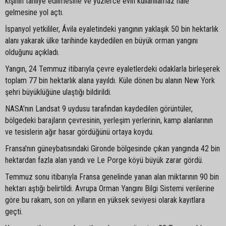
kişinin tahliye edilmesine ve yüzlerce evin kullanılamaz hale
gelmesine yol açtı.
İspanyol yetkililer, Ávila eyaletindeki yangının yaklaşık 50 bin hektarlık
alanı yakarak ülke tarihinde kaydedilen en büyük orman yangını
olduğunu açıkladı.
Yangın, 24 Temmuz itibarıyla çevre eyaletlerdeki odaklarla birleşerek
toplam 77 bin hektarlık alana yayıldı. Küle dönen bu alanın New York
şehri büyüklüğüne ulaştığı bildirildi.
NASA'nın Landsat 9 uydusu tarafından kaydedilen görüntüler,
bölgedeki barajların çevresinin, yerleşim yerlerinin, kamp alanlarının
ve tesislerin ağır hasar gördüğünü ortaya koydu.
Fransa'nın güneybatısındaki Gironde bölgesinde çıkan yangında 42 bin
hektardan fazla alan yandı ve Le Porge köyü büyük zarar gördü.
Temmuz sonu itibarıyla Fransa genelinde yanan alan miktarının 90 bin
hektarı aştığı belirtildi. Avrupa Orman Yangını Bilgi Sistemi verilerine
göre bu rakam, son on yılların en yüksek seviyesi olarak kayıtlara
geçti.