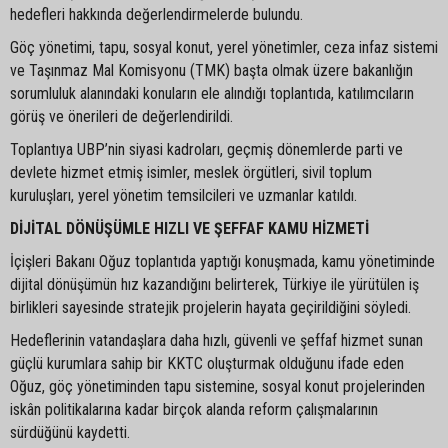
hedefleri hakkında değerlendirmelerde bulundu.
Göç yönetimi, tapu, sosyal konut, yerel yönetimler, ceza infaz sistemi
ve Taşınmaz Mal Komisyonu (TMK) başta olmak üzere bakanlığın
sorumluluk alanındaki konuların ele alındığı toplantıda, katılımcıların
görüş ve önerileri de değerlendirildi.
Toplantıya UBP’nin siyasi kadroları, geçmiş dönemlerde parti ve
devlete hizmet etmiş isimler, meslek örgütleri, sivil toplum
kuruluşları, yerel yönetim temsilcileri ve uzmanlar katıldı.
DİJİTAL DÖNÜŞÜMLE HIZLI VE ŞEFFAF KAMU HİZMETİ
İçişleri Bakanı Oğuz toplantıda yaptığı konuşmada, kamu yönetiminde
dijital dönüşümün hız kazandığını belirterek, Türkiye ile yürütülen iş
birlikleri sayesinde stratejik projelerin hayata geçirildiğini söyledi.
Hedeflerinin vatandaşlara daha hızlı, güvenli ve şeffaf hizmet sunan
güçlü kurumlara sahip bir KKTC oluşturmak olduğunu ifade eden
Oğuz, göç yönetiminden tapu sistemine, sosyal konut projelerinden
iskân politikalarına kadar birçok alanda reform çalışmalarının
sürdüğünü kaydetti.