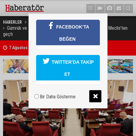
HABERLER
GÜNDEM
FACEBOOK'TA
Gümrük ve Rüsumat Dairesi’ne ilişkin değişiklik yasası Meclis’ten
geçti
7 Ağustos 2026 Döviz Kurları
BEĞEN
Trafik kazasında 85 yaşındaki Turan Obalı hayatını kaybetti, 3 kişi ya
TWITTER'DA TAKİP
ET
Bir Daha Gösterme