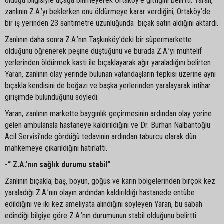
olduğu bilgisiyle uçağa binmeyerek Ortaköy’e gittiğini belirtti. Yaran,
zanlının Z.A.’yı beklerken onu öldürmeye karar verdiğini, Ortaköy’de
bir iş yerinden 23 santimetre uzunluğunda bıçak satın aldığını aktardı.
Zanlının daha sonra Z.A.’nın Taşkınköy’deki bir süpermarkette
olduğunu öğrenerek peşine düştüğünü ve burada Z.A.’yı muhtelif
yerlerinden öldürmek kasti ile bıçaklayarak ağır yaraladığını belirten
Yaran, zanlının olay yerinde bulunan vatandaşların tepkisi üzerine aynı
bıçakla kendisini de boğazı ve başka yerlerinden yaralayarak intihar
girişimde bulunduğunu söyledi.
Yaran, zanlının markette baygınlık geçirmesinin ardından olay yerine
gelen ambulansla hastaneye kaldırıldığını ve Dr. Burhan Nalbantoğlu
Acil Servisi’nde gördüğü tedavinin ardından taburcu olarak dün
mahkemeye çıkarıldığını hatırlattı.
-“ Z.A.’nın sağlık durumu stabil”
Zanlının bıçakla; baş, boyun, göğüs ve karın bölgelerinden birçok kez
yaraladığı Z.A.’nın olayın ardından kaldırıldığı hastanede entübe
edildiğini ve iki kez ameliyata alındığını söyleyen Yaran, bu sabah
edindiği bilgiye göre Z.A.’nın durumunun stabil olduğunu belirtti.