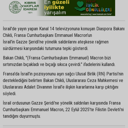
İsrail'de yayın yapan Kanal 14 televizyonuna konuşan Diaspora Bakanı
Chikli, Fransa Cumhurbaşkanı Emmanuel Macron'un
İsrail'in Gazze Şeridi'ne yönelik saldırılarını ateşkese rağmen
sürdürmesi karşısındaki tutumuna tepki gösterdi.
Bakan Chikli, "(Fransa Cumhurbaşkanı Emmanuel) Macron bizi
sırtımızdan bıçakladı ve bıçağı sıkıca çevirdi." ifadelerini kullandı.
Fransa'da İsrail'in pozisyonunu aşırı sağcı Ulusal Birlik (RN) Partisi'nin
desteklediğini belirten Bakan Chikli, Uluslararası Ceza Mahkemesi ve
Uluslararası Adalet Divanının İsrail'e ilişkin kararlarına karşı çıktığını
söyledi.
İsrail ordusunun Gazze Şeridi'ne yönelik saldırıları karşısında Fransa
Cumhurbaşkanı Emmanuel Macron, 22 Eylül 2025'te Filistin Devleti'ni
tanıdığını duyurmuştu.