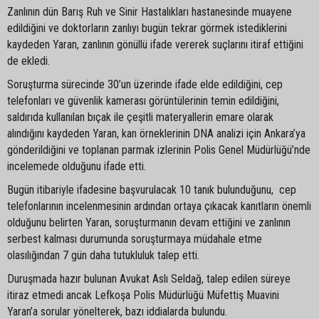
Zanlının dün Barış Ruh ve Sinir Hastalıkları hastanesinde muayene
edildiğini ve doktorların zanlıyı bugün tekrar görmek istediklerini
kaydeden Yaran, zanlının gönüllü ifade vererek suçlarını itiraf ettiğini
de ekledi.
Soruşturma sürecinde 30’un üzerinde ifade elde edildiğini, cep
telefonları ve güvenlik kamerası görüntülerinin temin edildiğini,
saldırıda kullanılan bıçak ile çeşitli materyallerin emare olarak
alındığını kaydeden Yaran, kan örneklerinin DNA analizi için Ankara’ya
gönderildiğini ve toplanan parmak izlerinin Polis Genel Müdürlüğü’nde
incelemede olduğunu ifade etti.
Bugün itibariyle ifadesine başvurulacak 10 tanık bulunduğunu, cep
telefonlarının incelenmesinin ardından ortaya çıkacak kanıtların önemli
olduğunu belirten Yaran, soruşturmanın devam ettiğini ve zanlının
serbest kalması durumunda soruşturmaya müdahale etme
olasılığından 7 gün daha tutukluluk talep etti.
Duruşmada hazır bulunan Avukat Aslı Seldağ, talep edilen süreye
itiraz etmedi ancak Lefkoşa Polis Müdürlüğü Müfettiş Muavini
Yaran’a sorular yönelterek, bazı iddialarda bulundu.