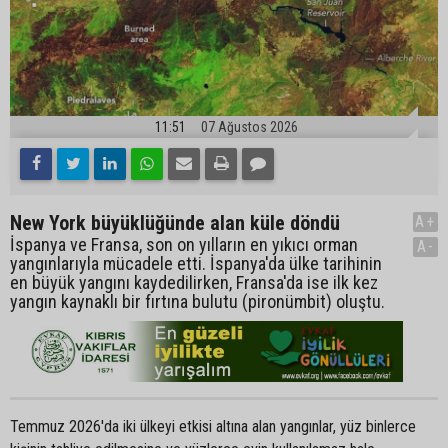
11:51
07 Ağustos 2026
New York büyüklüğünde alan küle döndü
A+
İspanya ve Fransa, son on yılların en yıkıcı orman
A-
yangınlarıyla mücadele etti. İspanya'da ülke tarihinin
en büyük yangını kaydedilirken, Fransa'da ise ilk kez
yangın kaynaklı bir fırtına bulutu (pironümbit) oluştu.
Temmuz 2026'da iki ülkeyi etkisi altına alan yangınlar, yüz binlerce