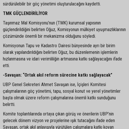
sürdürülebilir bir göç yönetimi oluşturulacağını kaydetti.
TMK GÜÇLENDİRİLİYOR
Taşınmaz Mal Komisyonu’nun (TMK) kurumsal yapısının
güçlendirildiğini belirten Oğuz, Komisyonun mülkiyet uyuşmazlıklarının
çözümünde önemli bir mekanizma olduğunu söyledi.
Komisyonun Tapu ve Kadastro Dairesi bünyesinde ayrı bir birim
olarak yapılandırıldığını belirten Oğuz, bu düzenlemenin işlemlerin
hızlanmasına ve idari verimliliğin artmasına katkı sağlayacağını ifade
etti.
-Savaşan: “Ortak akıl reform sürecine katkı sağlayacak”
UBP Genel Sekreteri Ahmet Savaşan ise, İçişleri Komitesi
çalışmalarının göç yönetimi, tapu, sosyal konut ve yerel yönetimler
başta olmak üzere reform çalışmalarına önemli katkı sunduğunu
belirtti.
Komite toplantılarında ortaya çıkan görüş ve önerilerin UBP’nin
gelecek dönem vizyon ve projelerine ışık tutacağını ifade eden
Savaşan, ortak akıl anlayışıyla yürütülen çalışmalara katkı koyan