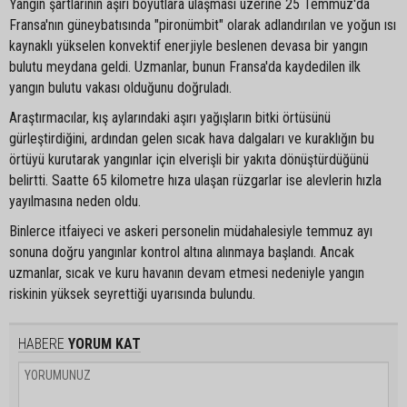
Yangın şartlarının aşırı boyutlara ulaşması üzerine 25 Temmuz'da
Fransa'nın güneybatısında "pironümbit" olarak adlandırılan ve yoğun ısı
kaynaklı yükselen konvektif enerjiyle beslenen devasa bir yangın
bulutu meydana geldi. Uzmanlar, bunun Fransa'da kaydedilen ilk
yangın bulutu vakası olduğunu doğruladı.
Araştırmacılar, kış aylarındaki aşırı yağışların bitki örtüsünü
gürleştirdiğini, ardından gelen sıcak hava dalgaları ve kuraklığın bu
örtüyü kurutarak yangınlar için elverişli bir yakıta dönüştürdüğünü
belirtti. Saatte 65 kilometre hıza ulaşan rüzgarlar ise alevlerin hızla
yayılmasına neden oldu.
Binlerce itfaiyeci ve askeri personelin müdahalesiyle temmuz ayı
sonuna doğru yangınlar kontrol altına alınmaya başlandı. Ancak
uzmanlar, sıcak ve kuru havanın devam etmesi nedeniyle yangın
riskinin yüksek seyrettiği uyarısında bulundu.
HABERE
YORUM KAT