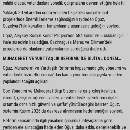
sahibi olacak vatandaşlara yönelik çalışmaların devam ettiğini belirtti.
Yaklaşık 30 yıl aradan sonra yeniden başlatılan sosyal konut
projelerinde önemli ilerleme sağlandığını kaydeden Oğuz,
Güzelyurt’taki konutların tamamlanma aşamasına geldiğini söyledi.
Oğuz, Alayköy Sosyal Konut Projesi’nde 584 konut ve 6 dükkân için
ihale sürecinin başladığını, Gazimağusa Maraş ve Dikmen’deki
projelerde de planlama çalışmalarının sürdüğünü ifade etti.
MUHACERET VE YURTTAŞLIK REFORMU İLE DİJİTAL DÖNEM…
Oğuz, Muhaceret ve Yurttaşlık Reformu kapsamında göç yönetimi ve
vatandaşlık hizmetlerinin çağdaş kamu yönetimi anlayışıyla yeniden
yapılandırılacağını açıkladı.
Göç Yönetimi ve Muhaceret Bilgi Sistemi ile giriş-çıkış kayıtları,
ikamet, çalışma, öğrenci izinleri ve vatandaşlık işlemlerinin dijital
ortamda daha hızlı, güvenli ve şeffaf yürütüleceğini belirten Oğuz,
sistemin Kasım 2026’da devreye alınmasının hedeflendiğini söyledi.
Reform kapsamında ilgili yasaların günümüz ihtiyaçlarına göre
yeniden ele alınacağını ifade eden Oğuz, daha etkin, denetlenebilir ve