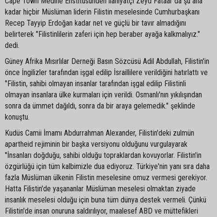
Cape Town Medine Enstitüsünden ilahiyatçı Zeyd Fataar da şu ana
kadar hiçbir Müslüman liderin Filistin meselesinde Cumhurbaşkanı
Recep Tayyip Erdoğan kadar net ve güçlü bir tavır almadığını
belirterek "Filistinlilerin zaferi için hep beraber ayağa kalkmalıyız."
dedi.
Güney Afrika Mısırlılar Derneği Basın Sözcüsü Adil Abdullah, Filistin'in
önce İngilizler tarafından işgal edilip İsraillilere verildiğini hatırlattı ve
"Filistin, sahibi olmayan insanlar tarafından işgal edilip Filistinli
olmayan insanlara ülke kurmaları için verildi. Osmanlı'nın yıkılışından
sonra da ümmet dağıldı, sonra da bir araya gelemedik." şeklinde
konuştu.
Kudüs Camii İmamı Abdurrahman Alexander, Filistin'deki zulmün
apartheid rejiminin bir başka versiyonu olduğunu vurgulayarak
"İnsanları doğduğu, sahibi olduğu topraklardan kovuyorlar. Filistin'in
özgürlüğü için tüm kalbimizle dua ediyoruz. Türkiye'nin yanı sıra daha
fazla Müslüman ülkenin Filistin meselesine omuz vermesi gerekiyor.
Hatta Filistin'de yaşananlar Müslüman meselesi olmaktan ziyade
insanlık meselesi olduğu için buna tüm dünya destek vermeli. Çünkü
Filistin'de insan onuruna saldırılıyor, maalesef ABD ve müttefikleri