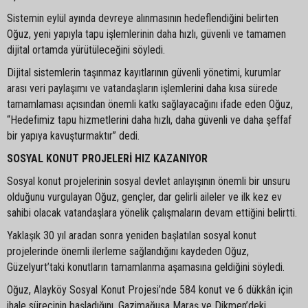
Sistemin eylül ayında devreye alınmasının hedeflendiğini belirten
Oğuz, yeni yapıyla tapu işlemlerinin daha hızlı, güvenli ve tamamen
dijital ortamda yürütüleceğini söyledi.
Dijital sistemlerin taşınmaz kayıtlarının güvenli yönetimi, kurumlar
arası veri paylaşımı ve vatandaşların işlemlerini daha kısa sürede
tamamlaması açısından önemli katkı sağlayacağını ifade eden Oğuz,
“Hedefimiz tapu hizmetlerini daha hızlı, daha güvenli ve daha şeffaf
bir yapıya kavuşturmaktır” dedi.
SOSYAL KONUT PROJELERİ HIZ KAZANIYOR
Sosyal konut projelerinin sosyal devlet anlayışının önemli bir unsuru
olduğunu vurgulayan Oğuz, gençler, dar gelirli aileler ve ilk kez ev
sahibi olacak vatandaşlara yönelik çalışmaların devam ettiğini belirtti.
Yaklaşık 30 yıl aradan sonra yeniden başlatılan sosyal konut
projelerinde önemli ilerleme sağlandığını kaydeden Oğuz,
Güzelyurt’taki konutların tamamlanma aşamasına geldiğini söyledi.
Oğuz, Alayköy Sosyal Konut Projesi’nde 584 konut ve 6 dükkân için
ihale sürecinin başladığını, Gazimağusa Maraş ve Dikmen’deki