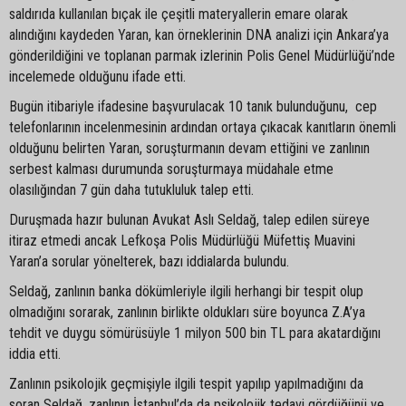
saldırıda kullanılan bıçak ile çeşitli materyallerin emare olarak
alındığını kaydeden Yaran, kan örneklerinin DNA analizi için Ankara’ya
gönderildiğini ve toplanan parmak izlerinin Polis Genel Müdürlüğü’nde
incelemede olduğunu ifade etti.
Bugün itibariyle ifadesine başvurulacak 10 tanık bulunduğunu, cep
telefonlarının incelenmesinin ardından ortaya çıkacak kanıtların önemli
olduğunu belirten Yaran, soruşturmanın devam ettiğini ve zanlının
serbest kalması durumunda soruşturmaya müdahale etme
olasılığından 7 gün daha tutukluluk talep etti.
Duruşmada hazır bulunan Avukat Aslı Seldağ, talep edilen süreye
itiraz etmedi ancak Lefkoşa Polis Müdürlüğü Müfettiş Muavini
Yaran’a sorular yönelterek, bazı iddialarda bulundu.
Seldağ, zanlının banka dökümleriyle ilgili herhangi bir tespit olup
olmadığını sorarak, zanlının birlikte oldukları süre boyunca Z.A’ya
tehdit ve duygu sömürüsüyle 1 milyon 500 bin TL para akatardığını
iddia etti.
Zanlının psikolojik geçmişiyle ilgili tespit yapılıp yapılmadığını da
soran Seldağ, zanlının İstanbul’da da psikolojik tedavi gördüğünü ve