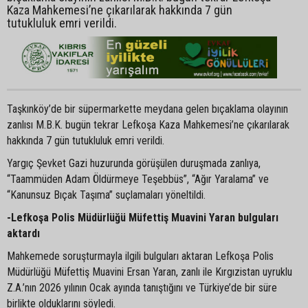
Kaza Mahkemesi’ne çıkarılarak hakkında 7 gün
tutukluluk emri verildi.
Taşkınköy’de bir süpermarkette meydana gelen bıçaklama olayının
zanlısı M.B.K. bugün tekrar Lefkoşa Kaza Mahkemesi’ne çıkarılarak
hakkında 7 gün tutukluluk emri verildi.
Yargıç Şevket Gazi huzurunda görüşülen duruşmada zanlıya,
“Taammüden Adam Öldürmeye Teşebbüs”, “Ağır Yaralama” ve
“Kanunsuz Bıçak Taşıma” suçlamaları yöneltildi.
-Lefkoşa Polis Müdürlüğü Müfettiş Muavini Yaran bulguları
aktardı
Mahkemede soruşturmayla ilgili bulguları aktaran Lefkoşa Polis
Müdürlüğü Müfettiş Muavini Ersan Yaran, zanlı ile Kırgızistan uyruklu
Z.A.’nın 2026 yılının Ocak ayında tanıştığını ve Türkiye’de bir süre
birlikte olduklarını söyledi.