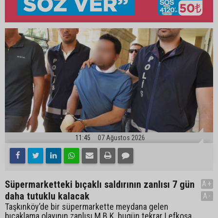
11:45
07 Ağustos 2026
Süpermarketteki bıçaklı saldırının zanlısı 7 gün
A+
daha tutuklu kalacak
A-
Taşkınköy’de bir süpermarkette meydana gelen
bıçaklama olayının zanlısı M.B.K. bugün tekrar Lefkoşa