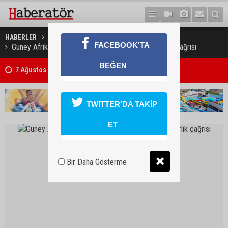
HABERLER
DÜNYA
FACEBOOK'TA
Güney Afrikalı kanaat önderlerinden Filistin için birlik çağrısı
BEĞEN
7 Ağustos 2026 Döviz Kurları
TWITTER'DA TAKİP
ET
Bir Daha Gösterme