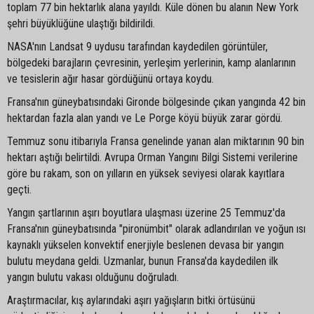
toplam 77 bin hektarlık alana yayıldı. Küle dönen bu alanın New York
şehri büyüklüğüne ulaştığı bildirildi.
NASA'nın Landsat 9 uydusu tarafından kaydedilen görüntüler,
bölgedeki barajların çevresinin, yerleşim yerlerinin, kamp alanlarının
ve tesislerin ağır hasar gördüğünü ortaya koydu.
Fransa'nın güneybatısındaki Gironde bölgesinde çıkan yangında 42 bin
hektardan fazla alan yandı ve Le Porge köyü büyük zarar gördü.
Temmuz sonu itibarıyla Fransa genelinde yanan alan miktarının 90 bin
hektarı aştığı belirtildi. Avrupa Orman Yangını Bilgi Sistemi verilerine
göre bu rakam, son on yılların en yüksek seviyesi olarak kayıtlara
geçti.
Yangın şartlarının aşırı boyutlara ulaşması üzerine 25 Temmuz'da
Fransa'nın güneybatısında "pironümbit" olarak adlandırılan ve yoğun ısı
kaynaklı yükselen konvektif enerjiyle beslenen devasa bir yangın
bulutu meydana geldi. Uzmanlar, bunun Fransa'da kaydedilen ilk
yangın bulutu vakası olduğunu doğruladı.
Araştırmacılar, kış aylarındaki aşırı yağışların bitki örtüsünü