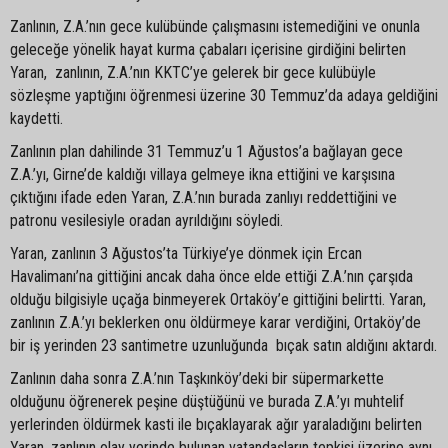
Zanlının, Z.A.’nın gece kulübünde çalışmasını istemediğini ve onunla
geleceğe yönelik hayat kurma çabaları içerisine girdiğini belirten
Yaran, zanlının, Z.A.’nın KKTC’ye gelerek bir gece kulübüyle
sözleşme yaptığını öğrenmesi üzerine 30 Temmuz’da adaya geldiğini
kaydetti.
Zanlının plan dahilinde 31 Temmuz’u 1 Ağustos’a bağlayan gece
Z.A.’yı, Girne’de kaldığı villaya gelmeye ikna ettiğini ve karşısına
çıktığını ifade eden Yaran, Z.A.’nın burada zanlıyı reddettiğini ve
patronu vesilesiyle oradan ayrıldığını söyledi.
Yaran, zanlının 3 Ağustos’ta Türkiye’ye dönmek için Ercan
Havalimanı’na gittiğini ancak daha önce elde ettiği Z.A.’nın çarşıda
olduğu bilgisiyle uçağa binmeyerek Ortaköy’e gittiğini belirtti. Yaran,
zanlının Z.A.’yı beklerken onu öldürmeye karar verdiğini, Ortaköy’de
bir iş yerinden 23 santimetre uzunluğunda bıçak satın aldığını aktardı.
Zanlının daha sonra Z.A.’nın Taşkınköy’deki bir süpermarkette
olduğunu öğrenerek peşine düştüğünü ve burada Z.A.’yı muhtelif
yerlerinden öldürmek kasti ile bıçaklayarak ağır yaraladığını belirten
Yaran, zanlının olay yerinde bulunan vatandaşların tepkisi üzerine aynı