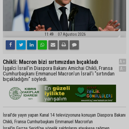
11:49
07 Ağustos 2026
Chikli: Macron bizi sırtımızdan bıçakladı
A+
İşgalci İsrail'in Diaspora Bakanı Amichai Chikli, Fransa
A-
Cumhurbaşkanı Emmanuel Macron'un İsrail'i "sırtından
bıçakladığını" söyledi.
İsrail'de yayın yapan Kanal 14 televizyonuna konuşan Diaspora Bakanı
Chikli, Fransa Cumhurbaşkanı Emmanuel Macron'un
İsrail'in Gazze Şeridi'ne yönelik saldırılarını ateşkese rağmen