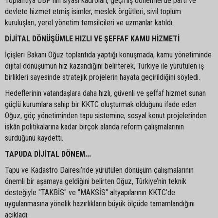
Toplantıya UBP’nin siyasi kadroları, geçmiş dönemlerde parti ve
devlete hizmet etmiş isimler, meslek örgütleri, sivil toplum
kuruluşları, yerel yönetim temsilcileri ve uzmanlar katıldı.
DİJİTAL DÖNÜŞÜMLE HIZLI VE ŞEFFAF KAMU HİZMETİ
İçişleri Bakanı Oğuz toplantıda yaptığı konuşmada, kamu yönetiminde
dijital dönüşümün hız kazandığını belirterek, Türkiye ile yürütülen iş
birlikleri sayesinde stratejik projelerin hayata geçirildiğini söyledi.
Hedeflerinin vatandaşlara daha hızlı, güvenli ve şeffaf hizmet sunan
güçlü kurumlara sahip bir KKTC oluşturmak olduğunu ifade eden
Oğuz, göç yönetiminden tapu sistemine, sosyal konut projelerinden
iskân politikalarına kadar birçok alanda reform çalışmalarının
sürdüğünü kaydetti.
TAPUDA DİJİTAL DÖNEM...
Tapu ve Kadastro Dairesi’nde yürütülen dönüşüm çalışmalarının
önemli bir aşamaya geldiğini belirten Oğuz, Türkiye’nin teknik
desteğiyle "TAKBİS" ve "MAKSİS" altyapılarının KKTC’de
uygulanmasına yönelik hazırlıkların büyük ölçüde tamamlandığını
açıkladı.