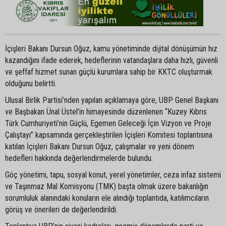
İçişleri Bakanı Dursun Oğuz, kamu yönetiminde dijital dönüşümün hız
kazandığını ifade ederek, hedeflerinin vatandaşlara daha hızlı, güvenli
ve şeffaf hizmet sunan güçlü kurumlara sahip bir KKTC oluşturmak
olduğunu belirtti.
Ulusal Birlik Partisi’nden yapılan açıklamaya göre, UBP Genel Başkanı
ve Başbakan Ünal Üstel’in himayesinde düzenlenen “Kuzey Kıbrıs
Türk Cumhuriyeti’nin Güçlü, Egemen Geleceği İçin Vizyon ve Proje
Çalıştayı” kapsamında gerçekleştirilen İçişleri Komitesi toplantısına
katılan İçişleri Bakanı Dursun Oğuz, çalışmalar ve yeni dönem
hedefleri hakkında değerlendirmelerde bulundu.
Göç yönetimi, tapu, sosyal konut, yerel yönetimler, ceza infaz sistemi
ve Taşınmaz Mal Komisyonu (TMK) başta olmak üzere bakanlığın
sorumluluk alanındaki konuların ele alındığı toplantıda, katılımcıların
görüş ve önerileri de değerlendirildi.