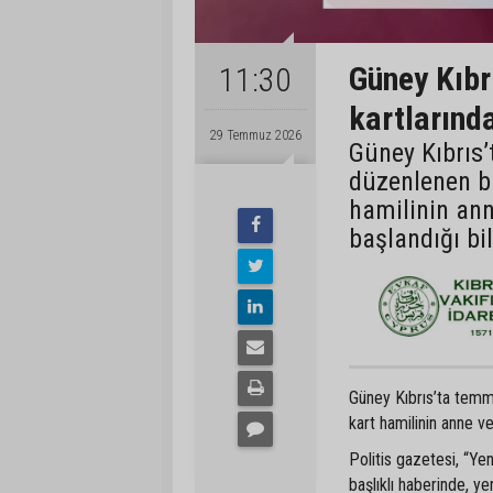
Güney Kıbrı
11:30
kartlarınd
29 Temmuz 2026
Güney Kıbrıs
düzenlenen bi
hamilinin ann
başlandığı bil
Güney Kıbrıs’ta temmu
kart hamilinin anne ve
Politis gazetesi, “Y
başlıklı haberinde, yen