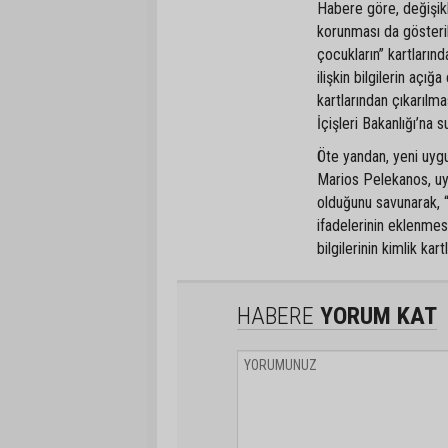
Habere göre, değişikli
korunması da gösterild
çocukların” kartlarınd
ilişkin bilgilerin açı
kartlarından çıkarılm
İçişleri Bakanlığı’na 
Öte yandan, yeni uyg
Marios Pelekanos, uy
olduğunu savunarak, “
ifadelerinin eklenmes
bilgilerinin kimlik kar
HABERE
YORUM KAT