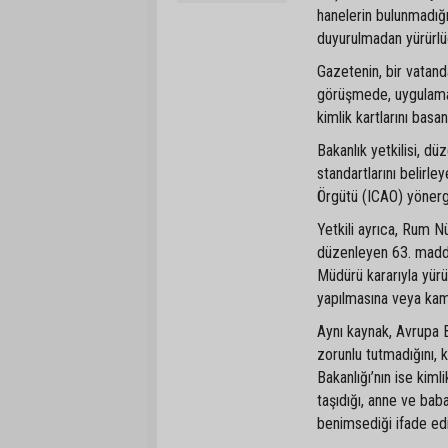
hanelerin bulunmadığ
duyurulmadan yürürlü
Gazetenin, bir vatanda
görüşmede, uygulaman
kimlik kartlarını basa
Bakanlık yetkilisi, d
standartlarını belirle
Örgütü (ICAO) yönergel
Yetkili ayrıca, Rum Nüf
düzenleyen 63. maddes
Müdürü kararıyla yürü
yapılmasına veya kam
Aynı kaynak, Avrupa B
zorunlu tutmadığını, ka
Bakanlığı’nın ise kiml
taşıdığı, anne ve bab
benimsediği ifade edi