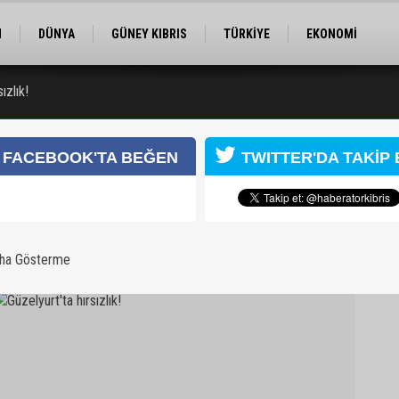
M
DÜNYA
GÜNEY KIBRIS
TÜRKİYE
EKONOMİ
ELER
RÖPORTAJ
EĞİTİM
SPOR
ızlık!
ı
FACEBOOK'TA BEĞEN
TWITTER'DA TAKİP 
aha Gösterme