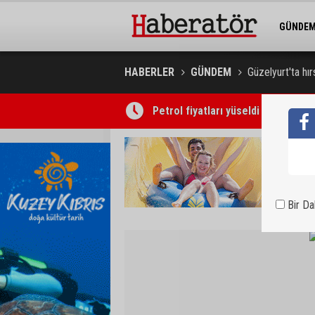
GÜNDE
BELEDİY
HABERLER
GÜNDEM
Güzelyurt'ta hırs
Concorde Aria Hotel kapılarını açt
Bir D