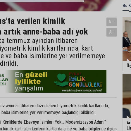
Bu K
s’ta verilen kimlik
A+
a artık anne-baba adı yok
A-
’ta temmuz ayından itibaren
yometrik kimlik kartlarında, kart
e ve baba isimlerine yer verilmemeye
dirildi.
Üç
z ayından itibaren düzenlenen biyometrik kimlik kartlarında,
 baba isimlerine yer verilmemeye başlandığı bildirildi.
eni Kimliklerde Ebeveyn İsimleri Yok… Modernizasyon Adımı”
Ar
Li
i kimlik kartı alan kişilerin kartlarda anne ve baba bilgilerine ilişkin