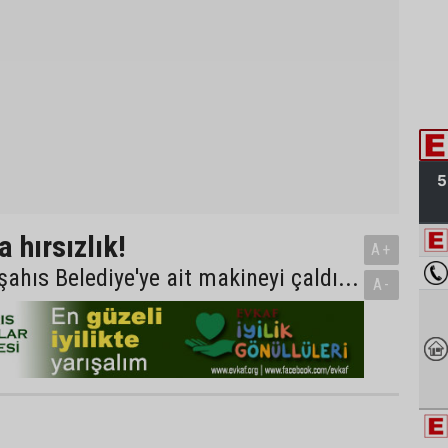
a hırsızlık!
A+
şahıs Belediye'ye ait makineyi çaldı...
A-