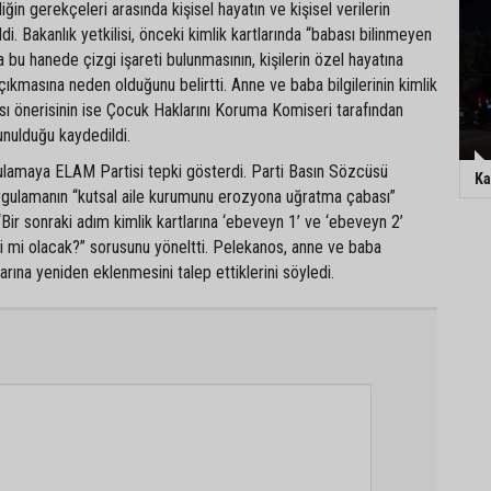
ğin gerekçeleri arasında kişisel hayatın ve kişisel verilerin
i. Bakanlık yetkilisi, önceki kimlik kartlarında “babası bilinmeyen
a bu hanede çizgi işareti bulunmasının, kişilerin özel hayatına
ğa çıkmasına neden olduğunu belirtti. Anne ve baba bilgilerinin kimlik
ası önerisinin ise Çocuk Haklarını Koruma Komiseri tarafından
sunulduğu kaydedildi.
ulamaya ELAM Partisi tepki gösterdi. Parti Basın Sözcüsü
Ka
gulamanın “kutsal aile kurumunu erozyona uğratma çabası”
Bir sonraki adım kimlik kartlarına ‘ebeveyn 1’ ve ‘ebeveyn 2’
i mi olacak?” sorusunu yöneltti. Pelekanos, anne ve baba
tlarına yeniden eklenmesini talep ettiklerini söyledi.