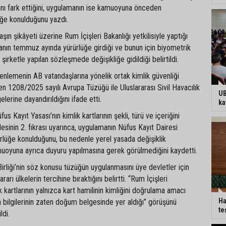
ını fark ettiğini, uygulamanın ise kamuoyuna önceden
ğe konulduğunu yazdı.
şın şikâyeti üzerine Rum İçişleri Bakanlığı yetkilisiyle yaptığı
ın temmuz ayında yürürlüğe girdiği ve bunun için biyometrik
n şirketle yapılan sözleşmede değişikliğe gidildiği belirtildi.
üzenlemenin AB vatandaşlarına yönelik ortak kimlik güvenliği
yen 1208/2025 sayılı Avrupa Tüzüğü ile Uluslararası Sivil Havacılık
UB
erine dayandırıldığını ifade etti.
ka
us Kayıt Yasası’nın kimlik kartlarının şekli, türü ve içeriğini
inin 2. fıkrası uyarınca, uygulamanın Nüfus Kayıt Dairesi
rlüğe konulduğunu, bu nedenle yerel yasada değişiklik
uoyuna ayrıca duyuru yapılmasına gerek görülmediğini kaydetti.
irliği’nin söz konusu tüzüğün uygulanmasını üye devletler için
rarı ülkelerin tercihine bıraktığını belirtti. “Rum İçişleri
ik kartlarının yalnızca kart hamilinin kimliğini doğrulama amacı
Ha
a bilgilerinin zaten doğum belgesinde yer aldığı” görüşünü
te
ldi.