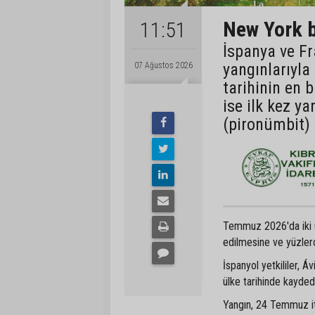
New York b
11:51
İspanya ve Fr
yangınlarıyla
07 Ağustos 2026
tarihinin en 
ise ilk kez ya
(pironümbit) 
Temmuz 2026'da iki ülk
edilmesine ve yüzlerc
İspanyol yetkililer, Á
ülke tarihinde kayded
Yangın, 24 Temmuz iti