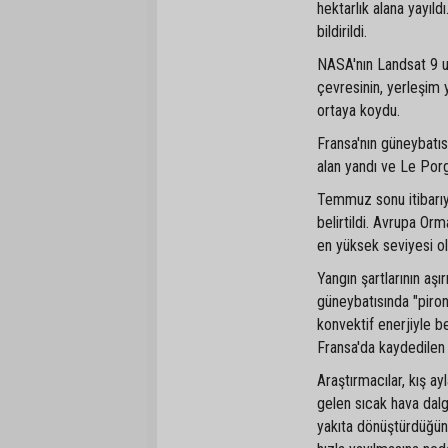
hektarlık alana yayıl
bildirildi.
NASA'nın Landsat 9 uy
çevresinin, yerleşim y
ortaya koydu.
Fransa'nın güneybatı
alan yandı ve Le Por
Temmuz sonu itibarıyl
belirtildi. Avrupa Orm
en yüksek seviyesi ol
Yangın şartlarının aş
güneybatısında "piron
konvektif enerjiyle 
Fransa'da kaydedilen 
Araştırmacılar, kış ayl
gelen sıcak hava dalga
yakıta dönüştürdüğünü