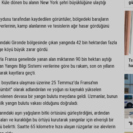
dı. Küle dönen bu alanın New York şehri büyüklüğüne ulaştığı
gü
dusu tarafından kaydedilen görüntüler, bölgedeki barajların
erlerinin, kamp alanlarının ve tesislerin ağır hasar gördüğünü
sındaki Gironde bölgesinde çıkan yangında 42 bin hektardan fazla
ge köyü büyük zarar gördü.
a Fransa genelinde yanan alan miktarının 90 bin hektarı aştığı
Tr
ha
an Yangını Bilgi Sistemi verilerine göre bu rakam, son on yılların
arak kayıtlara geçti.
ırı boyutlara ulaşması üzerine 25 Temmuz'da Fransa'nın
ümbit" olarak adlandırılan ve yoğun ısı kaynaklı yükselen
beslenen devasa bir yangın bulutu meydana geldi. Uzmanlar, bunun
ilk yangın bulutu vakası olduğunu doğruladı.
arındaki aşırı yağışların bitki örtüsünü gürleştirdiğini, ardından
ları ve kuraklığın bu örtüyü kurutarak yangınlar için elverişli bir
"B
 belirtti. Saatte 65 kilometre hıza ulaşan rüzgarlar ise alevlerin