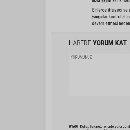
hızla yayılmasına ned
Binlerce itfaiyeci v
yangınlar kontrol alt
devam etmesi nedeniyl
HABERE
YORUM KAT
UYARI:
Küfür, hakaret, rencide edici cümlel