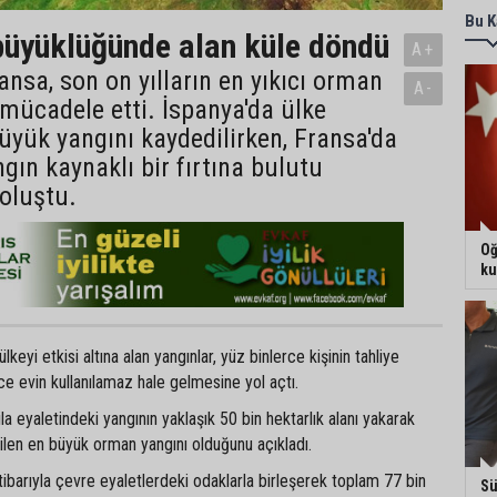
Bu K
üyüklüğünde alan küle döndü
A+
ansa, son on yılların en yıkıcı orman
A-
 mücadele etti. İspanya'da ülke
büyük yangını kaydedilirken, Fransa'da
ngın kaynaklı bir fırtına bulutu
oluştu.
Oğ
ku
eyi etkisi altına alan yangınlar, yüz binlerce kişinin tahliye
e evin kullanılamaz hale gelmesine yol açtı.
vila eyaletindeki yangının yaklaşık 50 bin hektarlık alanı yakarak
ilen en büyük orman yangını olduğunu açıkladı.
barıyla çevre eyaletlerdeki odaklarla birleşerek toplam 77 bin
Sü