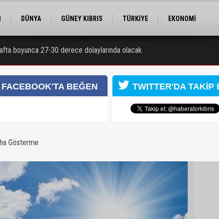
M
DÜNYA
GÜNEY KIBRIS
TÜRKİYE
EKONOMİ
ELER
RÖPORTAJ
EĞİTİM
SPOR
hafta boyunca 27-30 derece dolaylarında olacak
FACEBOOK'TA BEĞEN
TWITTER'DA TAKİP 
aha Gösterme