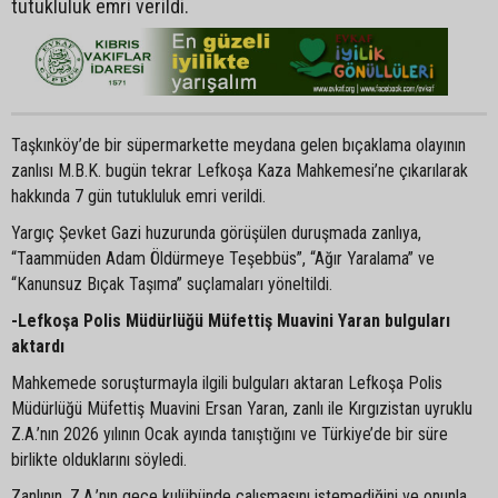
tutukluluk emri verildi.
Taşkınköy’de bir süpermarkette meydana gelen bıçaklama olayının
zanlısı M.B.K. bugün tekrar Lefkoşa Kaza Mahkemesi’ne çıkarılarak
hakkında 7 gün tutukluluk emri verildi.
Yargıç Şevket Gazi huzurunda görüşülen duruşmada zanlıya,
“Taammüden Adam Öldürmeye Teşebbüs”, “Ağır Yaralama” ve
“Kanunsuz Bıçak Taşıma” suçlamaları yöneltildi.
-Lefkoşa Polis Müdürlüğü Müfettiş Muavini Yaran bulguları
aktardı
Mahkemede soruşturmayla ilgili bulguları aktaran Lefkoşa Polis
Müdürlüğü Müfettiş Muavini Ersan Yaran, zanlı ile Kırgızistan uyruklu
Z.A.’nın 2026 yılının Ocak ayında tanıştığını ve Türkiye’de bir süre
birlikte olduklarını söyledi.
Zanlının, Z.A.’nın gece kulübünde çalışmasını istemediğini ve onunla