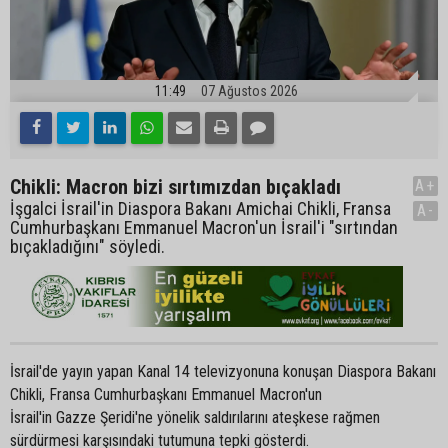
11:49
07 Ağustos 2026
Chikli: Macron bizi sırtımızdan bıçakladı
A+
İşgalci İsrail'in Diaspora Bakanı Amichai Chikli, Fransa
A-
Cumhurbaşkanı Emmanuel Macron'un İsrail'i "sırtından
bıçakladığını" söyledi.
İsrail'de yayın yapan Kanal 14 televizyonuna konuşan Diaspora Bakanı
Chikli, Fransa Cumhurbaşkanı Emmanuel Macron'un
İsrail'in Gazze Şeridi'ne yönelik saldırılarını ateşkese rağmen
sürdürmesi karşısındaki tutumuna tepki gösterdi.