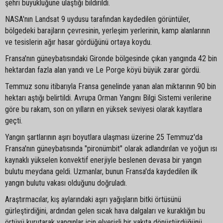
şehri büyüklüğüne ulaştığı bildirildi.
NASA'nın Landsat 9 uydusu tarafından kaydedilen görüntüler,
bölgedeki barajların çevresinin, yerleşim yerlerinin, kamp alanlarının
ve tesislerin ağır hasar gördüğünü ortaya koydu.
Fransa'nın güneybatısındaki Gironde bölgesinde çıkan yangında 42 bin
hektardan fazla alan yandı ve Le Porge köyü büyük zarar gördü.
Temmuz sonu itibarıyla Fransa genelinde yanan alan miktarının 90 bin
hektarı aştığı belirtildi. Avrupa Orman Yangını Bilgi Sistemi verilerine
göre bu rakam, son on yılların en yüksek seviyesi olarak kayıtlara
geçti.
Yangın şartlarının aşırı boyutlara ulaşması üzerine 25 Temmuz'da
Fransa'nın güneybatısında "pironümbit" olarak adlandırılan ve yoğun ısı
kaynaklı yükselen konvektif enerjiyle beslenen devasa bir yangın
bulutu meydana geldi. Uzmanlar, bunun Fransa'da kaydedilen ilk
yangın bulutu vakası olduğunu doğruladı.
Araştırmacılar, kış aylarındaki aşırı yağışların bitki örtüsünü
gürleştirdiğini, ardından gelen sıcak hava dalgaları ve kuraklığın bu
örtüyü kurutarak yangınlar için elverişli bir yakıta dönüştürdüğünü