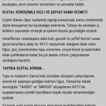
kuruluşları, yerel yönetim temsilcileri ve uzmanlar katıldı.
DİJİTAL DÖNÜŞÜMLE HIZLI VE ŞEFFAF KAMU HİZMETİ
İçişleri Bakanı Oğuz toplantıda yaptığı konuşmada, kamu yönetiminde
dijital dönüşümün hız kazandığını belirterek, Türkiye ile yürütülen iş
birlikleri sayesinde stratejik projelerin hayata geçirildiğini söyledi.
Hedeflerinin vatandaşlara daha hızlı, güvenli ve şeffaf hizmet sunan
güçlü kurumlara sahip bir KKTC oluşturmak olduğunu ifade eden
Oğuz, göç yönetiminden tapu sistemine, sosyal konut projelerinden
iskân politikalarına kadar birçok alanda reform çalışmalarının
sürdüğünü kaydetti.
TAPUDA DİJİTAL DÖNEM...
Tapu ve Kadastro Dairesi’nde yürütülen dönüşüm çalışmalarının
önemli bir aşamaya geldiğini belirten Oğuz, Türkiye’nin teknik
desteğiyle "TAKBİS" ve "MAKSİS" altyapılarının KKTC’de
uygulanmasına yönelik hazırlıkların büyük ölçüde tamamlandığını
açıkladı.
Sistemin eylül ayında devreye alınmasının hedeflendiğini belirten