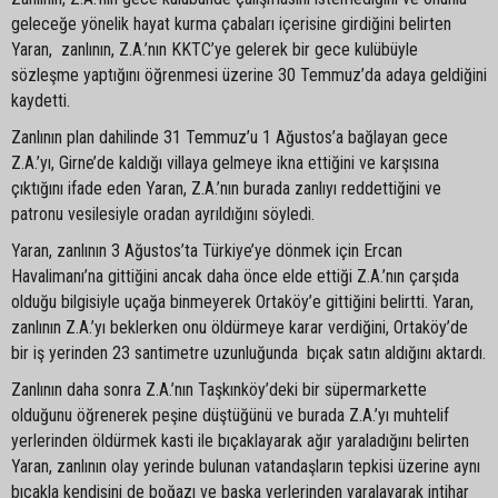
geleceğe yönelik hayat kurma çabaları içerisine girdiğini belirten
Yaran, zanlının, Z.A.’nın KKTC’ye gelerek bir gece kulübüyle
sözleşme yaptığını öğrenmesi üzerine 30 Temmuz’da adaya geldiğini
kaydetti.
Zanlının plan dahilinde 31 Temmuz’u 1 Ağustos’a bağlayan gece
Z.A.’yı, Girne’de kaldığı villaya gelmeye ikna ettiğini ve karşısına
çıktığını ifade eden Yaran, Z.A.’nın burada zanlıyı reddettiğini ve
patronu vesilesiyle oradan ayrıldığını söyledi.
Yaran, zanlının 3 Ağustos’ta Türkiye’ye dönmek için Ercan
Havalimanı’na gittiğini ancak daha önce elde ettiği Z.A.’nın çarşıda
olduğu bilgisiyle uçağa binmeyerek Ortaköy’e gittiğini belirtti. Yaran,
zanlının Z.A.’yı beklerken onu öldürmeye karar verdiğini, Ortaköy’de
bir iş yerinden 23 santimetre uzunluğunda bıçak satın aldığını aktardı.
Zanlının daha sonra Z.A.’nın Taşkınköy’deki bir süpermarkette
olduğunu öğrenerek peşine düştüğünü ve burada Z.A.’yı muhtelif
yerlerinden öldürmek kasti ile bıçaklayarak ağır yaraladığını belirten
Yaran, zanlının olay yerinde bulunan vatandaşların tepkisi üzerine aynı
bıçakla kendisini de boğazı ve başka yerlerinden yaralayarak intihar