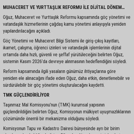
MUHACERET VE YURTTAŞLIK REFORMU İLE DİJİTAL DÖNEM…
Oğuz, Muhaceret ve Yurttaşlık Reformu kapsamında göç yönetimi ve
vatandaşlık hizmetlerinin çağdaş kamu yönetimi anlayışıyla yeniden
yapılandırılacağını açıkladı.
Göç Yönetimi ve Muhaceret Bilgi Sistemi ile giriş-çıkış kayıtları,
ikamet, çalışma, öğrenci izinleri ve vatandaşlık işlemlerinin dijital
ortamda daha hızlı, güvenli ve şeffaf yürütüleceğini belirten Oğuz,
sistemin Kasım 2026’da devreye alınmasının hedeflendiğini söyledi.
Reform kapsamında ilgili yasaların günümüz ihtiyaçlarına göre
yeniden ele alınacağını ifade eden Oğuz, daha etkin, denetlenebilir ve
sürdürülebilir bir göç yönetimi oluşturulacağını kaydetti.
TMK GÜÇLENDİRİLİYOR
Taşınmaz Mal Komisyonu’nun (TMK) kurumsal yapısının
güçlendirildiğini belirten Oğuz, Komisyonun mülkiyet uyuşmazlıklarının
çözümünde önemli bir mekanizma olduğunu söyledi.
Komisyonun Tapu ve Kadastro Dairesi bünyesinde ayrı bir birim