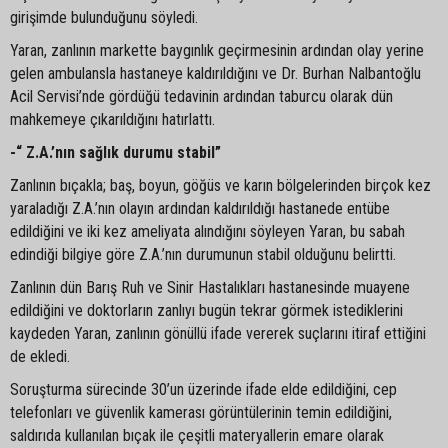
girişimde bulunduğunu söyledi.
Yaran, zanlının markette baygınlık geçirmesinin ardından olay yerine
gelen ambulansla hastaneye kaldırıldığını ve Dr. Burhan Nalbantoğlu
Acil Servisi’nde gördüğü tedavinin ardından taburcu olarak dün
mahkemeye çıkarıldığını hatırlattı.
-“ Z.A.’nın sağlık durumu stabil”
Zanlının bıçakla; baş, boyun, göğüs ve karın bölgelerinden birçok kez
yaraladığı Z.A.’nın olayın ardından kaldırıldığı hastanede entübe
edildiğini ve iki kez ameliyata alındığını söyleyen Yaran, bu sabah
edindiği bilgiye göre Z.A.’nın durumunun stabil olduğunu belirtti.
Zanlının dün Barış Ruh ve Sinir Hastalıkları hastanesinde muayene
edildiğini ve doktorların zanlıyı bugün tekrar görmek istediklerini
kaydeden Yaran, zanlının gönüllü ifade vererek suçlarını itiraf ettiğini
de ekledi.
Soruşturma sürecinde 30’un üzerinde ifade elde edildiğini, cep
telefonları ve güvenlik kamerası görüntülerinin temin edildiğini,
saldırıda kullanılan bıçak ile çeşitli materyallerin emare olarak