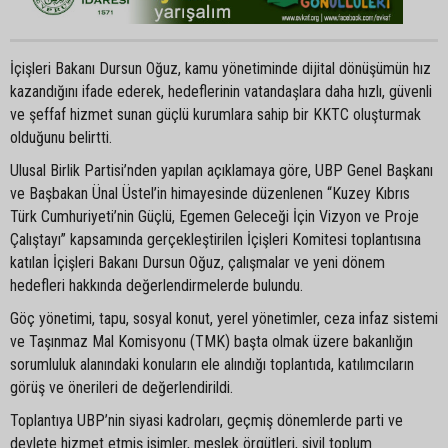
İçişleri Bakanı Dursun Oğuz, kamu yönetiminde dijital dönüşümün hız
kazandığını ifade ederek, hedeflerinin vatandaşlara daha hızlı, güvenli
ve şeffaf hizmet sunan güçlü kurumlara sahip bir KKTC oluşturmak
olduğunu belirtti.
Ulusal Birlik Partisi’nden yapılan açıklamaya göre, UBP Genel Başkanı
ve Başbakan Ünal Üstel’in himayesinde düzenlenen “Kuzey Kıbrıs
Türk Cumhuriyeti’nin Güçlü, Egemen Geleceği İçin Vizyon ve Proje
Çalıştayı” kapsamında gerçekleştirilen İçişleri Komitesi toplantısına
katılan İçişleri Bakanı Dursun Oğuz, çalışmalar ve yeni dönem
hedefleri hakkında değerlendirmelerde bulundu.
Göç yönetimi, tapu, sosyal konut, yerel yönetimler, ceza infaz sistemi
ve Taşınmaz Mal Komisyonu (TMK) başta olmak üzere bakanlığın
sorumluluk alanındaki konuların ele alındığı toplantıda, katılımcıların
görüş ve önerileri de değerlendirildi.
Toplantıya UBP’nin siyasi kadroları, geçmiş dönemlerde parti ve
devlete hizmet etmiş isimler, meslek örgütleri, sivil toplum