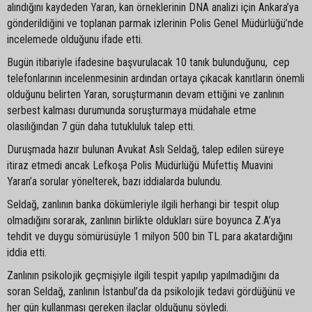
alındığını kaydeden Yaran, kan örneklerinin DNA analizi için Ankara’ya
gönderildiğini ve toplanan parmak izlerinin Polis Genel Müdürlüğü’nde
incelemede olduğunu ifade etti.
Bugün itibariyle ifadesine başvurulacak 10 tanık bulunduğunu, cep
telefonlarının incelenmesinin ardından ortaya çıkacak kanıtların önemli
olduğunu belirten Yaran, soruşturmanın devam ettiğini ve zanlının
serbest kalması durumunda soruşturmaya müdahale etme
olasılığından 7 gün daha tutukluluk talep etti.
Duruşmada hazır bulunan Avukat Aslı Seldağ, talep edilen süreye
itiraz etmedi ancak Lefkoşa Polis Müdürlüğü Müfettiş Muavini
Yaran’a sorular yönelterek, bazı iddialarda bulundu.
Seldağ, zanlının banka dökümleriyle ilgili herhangi bir tespit olup
olmadığını sorarak, zanlının birlikte oldukları süre boyunca Z.A’ya
tehdit ve duygu sömürüsüyle 1 milyon 500 bin TL para akatardığını
iddia etti.
Zanlının psikolojik geçmişiyle ilgili tespit yapılıp yapılmadığını da
soran Seldağ, zanlının İstanbul’da da psikolojik tedavi gördüğünü ve
her gün kullanması gereken ilaçlar olduğunu söyledi.