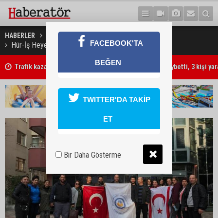
HABERLER
GÜNDEM
FACEBOOK'TA
Hür-İş Heyeti Ankara’da temaslarda bulundu
BEĞEN
Trafik kazasında 85 yaşındaki Turan Obalı hayatını kaybetti, 3 kişi ya
TWITTER'DA TAKİP
ET
Bir Daha Gösterme