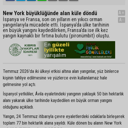
New York büyüklüğünde alan küle döndü
A+
İspanya ve Fransa, son on yılların en yıkıcı orman
A-
yangınlarıyla mücadele etti. İspanya'da ülke tarihinin
en büyük yangını kaydedilirken, Fransa'da ise ilk kez
yangın kaynaklı bir fırtına bulutu (pironümbit) oluştu.
Temmuz 2026'da iki ülkeyi etkisi altına alan yangınlar, yüz binlerce
kişinin tahliye edilmesine ve yüzlerce evin kullanılamaz hale
gelmesine yol açtı.
İspanyol yetkililer, Ávila eyaletindeki yangının yaklaşık 50 bin hektarlık
alanı yakarak ülke tarihinde kaydedilen en büyük orman yangını
olduğunu açıkladı.
Yangın, 24 Temmuz itibarıyla çevre eyaletlerdeki odaklarla birleşerek
toplam 77 bin hektarlık alana yayıldı. Küle dönen bu alanın New York