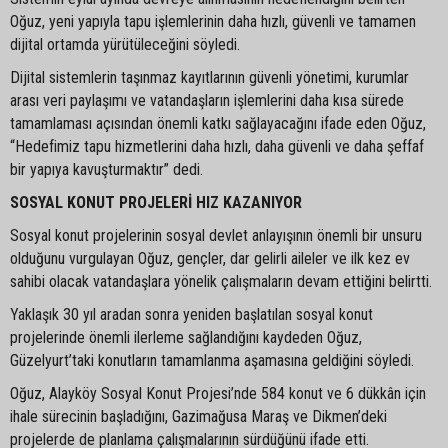
Oğuz, yeni yapıyla tapu işlemlerinin daha hızlı, güvenli ve tamamen
dijital ortamda yürütüleceğini söyledi.
Dijital sistemlerin taşınmaz kayıtlarının güvenli yönetimi, kurumlar
arası veri paylaşımı ve vatandaşların işlemlerini daha kısa sürede
tamamlaması açısından önemli katkı sağlayacağını ifade eden Oğuz,
“Hedefimiz tapu hizmetlerini daha hızlı, daha güvenli ve daha şeffaf
bir yapıya kavuşturmaktır” dedi.
SOSYAL KONUT PROJELERİ HIZ KAZANIYOR
Sosyal konut projelerinin sosyal devlet anlayışının önemli bir unsuru
olduğunu vurgulayan Oğuz, gençler, dar gelirli aileler ve ilk kez ev
sahibi olacak vatandaşlara yönelik çalışmaların devam ettiğini belirtti.
Yaklaşık 30 yıl aradan sonra yeniden başlatılan sosyal konut
projelerinde önemli ilerleme sağlandığını kaydeden Oğuz,
Güzelyurt’taki konutların tamamlanma aşamasına geldiğini söyledi.
Oğuz, Alayköy Sosyal Konut Projesi’nde 584 konut ve 6 dükkân için
ihale sürecinin başladığını, Gazimağusa Maraş ve Dikmen’deki
projelerde de planlama çalışmalarının sürdüğünü ifade etti.