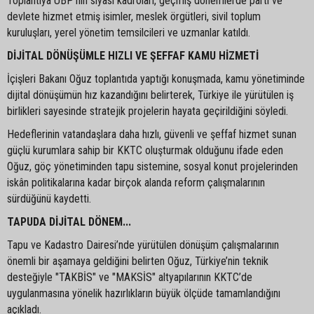
Toplantıya UBP’nin siyasi kadroları, geçmiş dönemlerde parti ve
devlete hizmet etmiş isimler, meslek örgütleri, sivil toplum
kuruluşları, yerel yönetim temsilcileri ve uzmanlar katıldı.
DİJİTAL DÖNÜŞÜMLE HIZLI VE ŞEFFAF KAMU HİZMETİ
İçişleri Bakanı Oğuz toplantıda yaptığı konuşmada, kamu yönetiminde
dijital dönüşümün hız kazandığını belirterek, Türkiye ile yürütülen iş
birlikleri sayesinde stratejik projelerin hayata geçirildiğini söyledi.
Hedeflerinin vatandaşlara daha hızlı, güvenli ve şeffaf hizmet sunan
güçlü kurumlara sahip bir KKTC oluşturmak olduğunu ifade eden
Oğuz, göç yönetiminden tapu sistemine, sosyal konut projelerinden
iskân politikalarına kadar birçok alanda reform çalışmalarının
sürdüğünü kaydetti.
TAPUDA DİJİTAL DÖNEM...
Tapu ve Kadastro Dairesi’nde yürütülen dönüşüm çalışmalarının
önemli bir aşamaya geldiğini belirten Oğuz, Türkiye’nin teknik
desteğiyle "TAKBİS" ve "MAKSİS" altyapılarının KKTC’de
uygulanmasına yönelik hazırlıkların büyük ölçüde tamamlandığını
açıkladı.