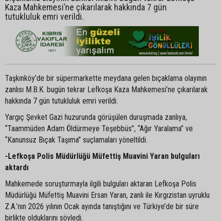
Kaza Mahkemesi’ne çıkarılarak hakkında 7 gün
tutukluluk emri verildi.
Taşkınköy’de bir süpermarkette meydana gelen bıçaklama olayının
zanlısı M.B.K. bugün tekrar Lefkoşa Kaza Mahkemesi’ne çıkarılarak
hakkında 7 gün tutukluluk emri verildi.
Yargıç Şevket Gazi huzurunda görüşülen duruşmada zanlıya,
“Taammüden Adam Öldürmeye Teşebbüs”, “Ağır Yaralama” ve
“Kanunsuz Bıçak Taşıma” suçlamaları yöneltildi.
-Lefkoşa Polis Müdürlüğü Müfettiş Muavini Yaran bulguları
aktardı
Mahkemede soruşturmayla ilgili bulguları aktaran Lefkoşa Polis
Müdürlüğü Müfettiş Muavini Ersan Yaran, zanlı ile Kırgızistan uyruklu
Z.A.’nın 2026 yılının Ocak ayında tanıştığını ve Türkiye’de bir süre
birlikte olduklarını söyledi.