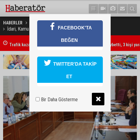
HABERLER
GÜNDEM
FACEBOOK'TA
İdari, Kamu ve Sağlık İşleri Komitesi toplandı
BEĞEN
Trafik kazasında 85 yaşındaki Turan Obalı hayatını kaybetti, 3 kişi ya
TWITTER'DA TAKİP
ET
Bir Daha Gösterme