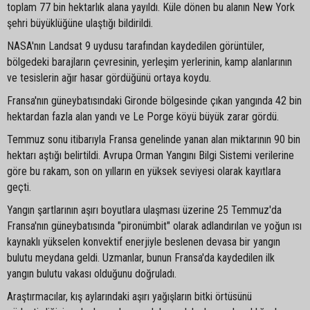
toplam 77 bin hektarlık alana yayıldı. Küle dönen bu alanın New York
şehri büyüklüğüne ulaştığı bildirildi.
NASA'nın Landsat 9 uydusu tarafından kaydedilen görüntüler,
bölgedeki barajların çevresinin, yerleşim yerlerinin, kamp alanlarının
ve tesislerin ağır hasar gördüğünü ortaya koydu.
Fransa'nın güneybatısındaki Gironde bölgesinde çıkan yangında 42 bin
hektardan fazla alan yandı ve Le Porge köyü büyük zarar gördü.
Temmuz sonu itibarıyla Fransa genelinde yanan alan miktarının 90 bin
hektarı aştığı belirtildi. Avrupa Orman Yangını Bilgi Sistemi verilerine
göre bu rakam, son on yılların en yüksek seviyesi olarak kayıtlara
geçti.
Yangın şartlarının aşırı boyutlara ulaşması üzerine 25 Temmuz'da
Fransa'nın güneybatısında "pironümbit" olarak adlandırılan ve yoğun ısı
kaynaklı yükselen konvektif enerjiyle beslenen devasa bir yangın
bulutu meydana geldi. Uzmanlar, bunun Fransa'da kaydedilen ilk
yangın bulutu vakası olduğunu doğruladı.
Araştırmacılar, kış aylarındaki aşırı yağışların bitki örtüsünü