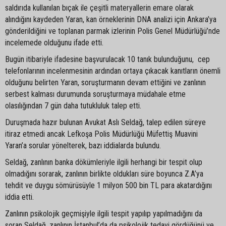
saldırıda kullanılan bıçak ile çeşitli materyallerin emare olarak
alındığını kaydeden Yaran, kan örneklerinin DNA analizi için Ankara’ya
gönderildiğini ve toplanan parmak izlerinin Polis Genel Müdürlüğü’nde
incelemede olduğunu ifade etti.
Bugün itibariyle ifadesine başvurulacak 10 tanık bulunduğunu, cep
telefonlarının incelenmesinin ardından ortaya çıkacak kanıtların önemli
olduğunu belirten Yaran, soruşturmanın devam ettiğini ve zanlının
serbest kalması durumunda soruşturmaya müdahale etme
olasılığından 7 gün daha tutukluluk talep etti.
Duruşmada hazır bulunan Avukat Aslı Seldağ, talep edilen süreye
itiraz etmedi ancak Lefkoşa Polis Müdürlüğü Müfettiş Muavini
Yaran’a sorular yönelterek, bazı iddialarda bulundu.
Seldağ, zanlının banka dökümleriyle ilgili herhangi bir tespit olup
olmadığını sorarak, zanlının birlikte oldukları süre boyunca Z.A’ya
tehdit ve duygu sömürüsüyle 1 milyon 500 bin TL para akatardığını
iddia etti.
Zanlının psikolojik geçmişiyle ilgili tespit yapılıp yapılmadığını da
soran Seldağ, zanlının İstanbul’da da psikolojik tedavi gördüğünü ve