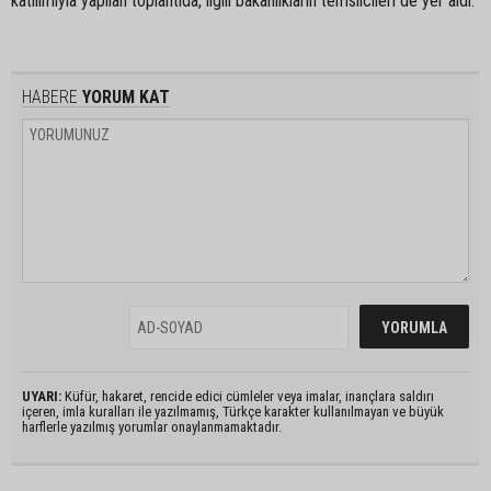
katılımıyla yapılan toplantıda, ilgili bakanlıkların temsilcileri de yer aldı.
HABERE
YORUM KAT
UYARI:
Küfür, hakaret, rencide edici cümleler veya imalar, inançlara saldırı
içeren, imla kuralları ile yazılmamış, Türkçe karakter kullanılmayan ve büyük
harflerle yazılmış yorumlar onaylanmamaktadır.