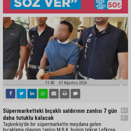
11:45
07 Ağustos 2026
Süpermarketteki bıçaklı saldırının zanlısı 7 gün
A+
daha tutuklu kalacak
A-
Taşkınköy’de bir süpermarkette meydana gelen
bıçaklama olayının zanlısı M.B.K. bugün tekrar Lefkoşa