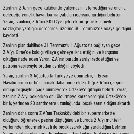
Zanlının, Z.A.’nın gece kulübünde çalışmasını istemediğini ve onunla
geleceğe yönelik hayat kurma çabaları içerisine girdiğini belirten
Yaran, zanlının, Z.A.’nın KKTC’ye gelerek bir gece kulübüyle
sözleşme yaptığını öğrenmesi üzerine 30 Temmuz’da adaya geldiğini
kaydetti.
Zanlının plan dahilinde 31 Temmuz’u 1 Ağustos’a bağlayan gece
Z.A.’yı, Girne’de kaldığı villaya gelmeye ikna ettiğini ve karşısına
çıktığını ifade eden Yaran, Z.A.’nın burada zanlıyı reddettiğini ve
patronu vesilesiyle oradan ayrıldığını söyledi.
Yaran, zanlının 3 Ağustos’ta Türkiye’ye dönmek için Ercan
Havalimanı’na gittiğini ancak daha önce elde ettiği Z.A.’nın çarşıda
olduğu bilgisiyle uçağa binmeyerek Ortaköy’e gittiğini belirtti. Yaran,
zanlının Z.A.’yı beklerken onu öldürmeye karar verdiğini, Ortaköy’de
bir iş yerinden 23 santimetre uzunluğunda bıçak satın aldığını aktardı.
Zanlının daha sonra Z.A.’nın Taşkınköy’deki bir süpermarkette
olduğunu öğrenerek peşine düştüğünü ve burada Z.A.’yı muhtelif
yerlerinden öldürmek kasti ile bıçaklayarak ağır yaraladığını belirten
Yaran, zanlının olay yerinde bulunan vatandaşların tepkisi üzerine aynı