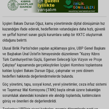
İçişleri Bakanı Dursun Oğuz, kamu yönetiminde dijital dönüşümün hız
kazandığını ifade ederek, hedeflerinin vatandaşlara daha hızlı, güvenli
ve şeffaf hizmet sunan güçlü kurumlara sahip bir KKTC oluşturmak
olduğunu belirtti.
Ulusal Birlik Partisi’nden yapılan açıklamaya göre, UBP Genel Başkanı
ve Başbakan Ünal Üstel’in himayesinde düzenlenen “Kuzey Kıbrıs
Türk Cumhuriyeti’nin Güçlü, Egemen Geleceği İçin Vizyon ve Proje
Çalıştayı” kapsamında gerçekleştirilen İçişleri Komitesi toplantısına
katılan İçişleri Bakanı Dursun Oğuz, çalışmalar ve yeni dönem
hedefleri hakkında değerlendirmelerde bulundu.
Göç yönetimi, tapu, sosyal konut, yerel yönetimler, ceza infaz sistemi
ve Taşınmaz Mal Komisyonu (TMK) başta olmak üzere bakanlığın
sorumluluk alanındaki konuların ele alındığı toplantıda, katılımcıların
görüş ve önerileri de değerlendirildi.