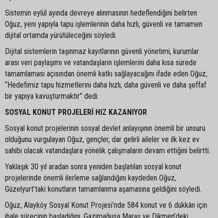
Sistemin eylül ayında devreye alınmasının hedeflendiğini belirten
Oğuz, yeni yapıyla tapu işlemlerinin daha hızlı, güvenli ve tamamen
dijital ortamda yürütüleceğini söyledi.
Dijital sistemlerin taşınmaz kayıtlarının güvenli yönetimi, kurumlar
arası veri paylaşımı ve vatandaşların işlemlerini daha kısa sürede
tamamlaması açısından önemli katkı sağlayacağını ifade eden Oğuz,
“Hedefimiz tapu hizmetlerini daha hızlı, daha güvenli ve daha şeffaf
bir yapıya kavuşturmaktır” dedi.
SOSYAL KONUT PROJELERİ HIZ KAZANIYOR
Sosyal konut projelerinin sosyal devlet anlayışının önemli bir unsuru
olduğunu vurgulayan Oğuz, gençler, dar gelirli aileler ve ilk kez ev
sahibi olacak vatandaşlara yönelik çalışmaların devam ettiğini belirtti.
Yaklaşık 30 yıl aradan sonra yeniden başlatılan sosyal konut
projelerinde önemli ilerleme sağlandığını kaydeden Oğuz,
Güzelyurt’taki konutların tamamlanma aşamasına geldiğini söyledi.
Oğuz, Alayköy Sosyal Konut Projesi’nde 584 konut ve 6 dükkân için
ihale sürecinin başladığını, Gazimağusa Maraş ve Dikmen’deki