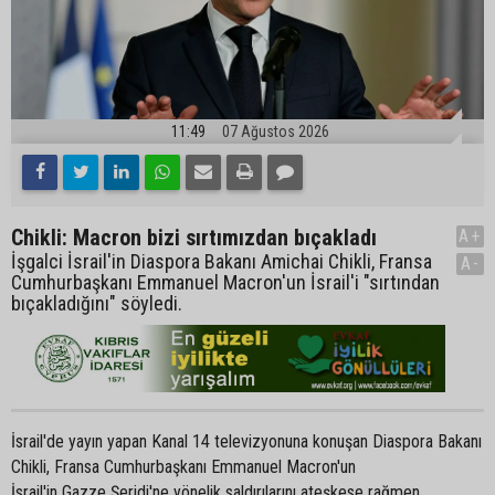
11:49
07 Ağustos 2026
Chikli: Macron bizi sırtımızdan bıçakladı
A+
İşgalci İsrail'in Diaspora Bakanı Amichai Chikli, Fransa
A-
Cumhurbaşkanı Emmanuel Macron'un İsrail'i "sırtından
bıçakladığını" söyledi.
İsrail'de yayın yapan Kanal 14 televizyonuna konuşan Diaspora Bakanı
Chikli, Fransa Cumhurbaşkanı Emmanuel Macron'un
İsrail'in Gazze Şeridi'ne yönelik saldırılarını ateşkese rağmen