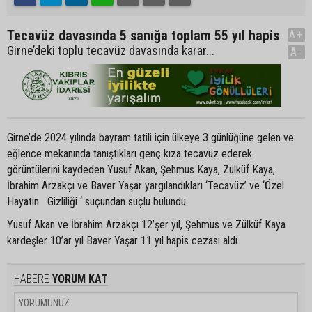
Tecavüz davasında 5 sanığa toplam 55 yıl hapis
A+
Girne’deki toplu tecavüz davasında karar...
A-
Girne’de 2024 yılında bayram tatili için ülkeye 3 günlüğüne gelen ve
eğlence mekanında tanıştıkları genç kıza tecavüz ederek
görüntülerini kaydeden Yusuf Akan, Şehmus Kaya, Zülküf Kaya,
İbrahim Arzakçı ve Baver Yaşar yargılandıkları ‘Tecavüz’ ve ‘Özel
Hayatın Gizliliği ‘ suçundan suçlu bulundu.
Yusuf Akan ve İbrahim Arzakçı 12’şer yıl, Şehmus ve Zülküf Kaya
kardeşler 10’ar yıl Baver Yaşar 11 yıl hapis cezası aldı.
HABERE
YORUM KAT