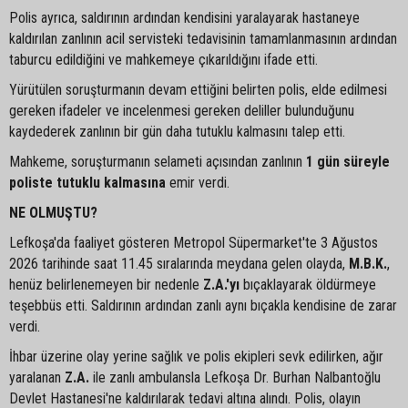
Polis ayrıca, saldırının ardından kendisini yaralayarak hastaneye
kaldırılan zanlının acil servisteki tedavisinin tamamlanmasının ardından
taburcu edildiğini ve mahkemeye çıkarıldığını ifade etti.
Yürütülen soruşturmanın devam ettiğini belirten polis, elde edilmesi
gereken ifadeler ve incelenmesi gereken deliller bulunduğunu
kaydederek zanlının bir gün daha tutuklu kalmasını talep etti.
Mahkeme, soruşturmanın selameti açısından zanlının
1 gün süreyle
poliste tutuklu kalmasına
emir verdi.
NE OLMUŞTU?
Lefkoşa'da faaliyet gösteren Metropol Süpermarket'te 3 Ağustos
2026 tarihinde saat 11.45 sıralarında meydana gelen olayda,
M.B.K.
,
henüz belirlenemeyen bir nedenle
Z.A.'yı
bıçaklayarak öldürmeye
teşebbüs etti. Saldırının ardından zanlı aynı bıçakla kendisine de zarar
verdi.
İhbar üzerine olay yerine sağlık ve polis ekipleri sevk edilirken, ağır
yaralanan
Z.A.
ile zanlı ambulansla Lefkoşa Dr. Burhan Nalbantoğlu
Devlet Hastanesi'ne kaldırılarak tedavi altına alındı. Polis, olayın