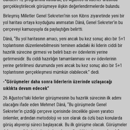
gerçekleştirilecek görüşmeye ilişkin değerlendirmelerde bulundu.
Birleşmiş Milletler Genel Sekreteri’nin son Kıbrıs ziyaretinde yeni bir
yol haritası ortaya koyduğunu anımsatan Dânâ, Genel Sekreter’in bu
çerçeveyi kamuoyuyla da paylaştığını belirtti.
Dânâ, “Bu yol haritasının amacı, yeni ancak bu kez sonuç alıcı bir 5+1
toplantısının düzenlenebilmesini teminen adadaki iki liderin ciddi bir
hazırlık sürecine girmesi ve belirli bazı ev ödevlerini yerine
getirmesidir. Bu ciddi hazırlığın tamamlanması ve ev ödevlerinin
yerine getirilmesi durumunda yeni ancak bu kez sonuç alıcı bir 5+1
toplantısının gerçekleşmesi mümkün olabilecek.” dedi.
-“Görüşmeler daha sonra liderlerin üzerinde uzlaşacağı
sıklıkta devam edecek”
26 Ağustos’taki liderler görüşmesinin bu hazırlık sürecinin ilk adımı
olacağını ifade eden Mehmet Dânâ, “Bu görüşmede Genel
Sekreter’in çizdiği çerçeve içerisinde öncelikle güven yaratıcı
önlemler, ardından metodoloji ve son olarak da özlü bazı konularda
görüş alışverişi süreci başlayacak. Bu ilk görüşme olacak. Görüşmeler