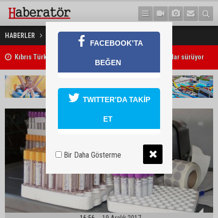
İnmeye karşı kök hücre
HABERLER
SAĞLIK
FACEBOOK'TA
Kıbrıs Türk Üniversite Öğrencileri Kongresi için kayıtlar sürüyor
BEĞEN
TWITTER'DA TAKİP
ET
Bir Daha Gösterme
16:56
19 Aralık 2017