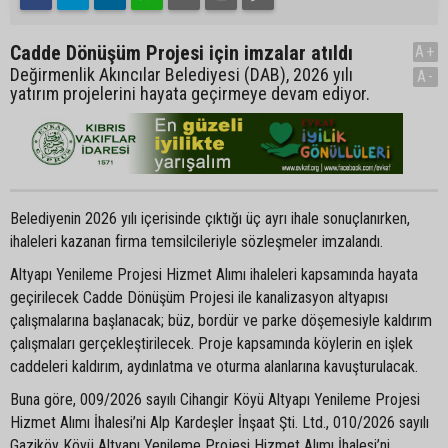
Cadde Dönüşüm Projesi için imzalar atıldı
A+
Değirmenlik Akıncılar Belediyesi (DAB), 2026 yılı
A-
yatırım projelerini hayata geçirmeye devam ediyor.
Belediyenin 2026 yılı içerisinde çıktığı üç ayrı ihale sonuçlanırken,
ihaleleri kazanan firma temsilcileriyle sözleşmeler imzalandı.
Altyapı Yenileme Projesi Hizmet Alımı ihaleleri kapsamında hayata
geçirilecek Cadde Dönüşüm Projesi ile kanalizasyon altyapısı
çalışmalarına başlanacak; büz, bordür ve parke döşemesiyle kaldırım
çalışmaları gerçekleştirilecek. Proje kapsamında köylerin en işlek
caddeleri kaldırım, aydınlatma ve oturma alanlarına kavuşturulacak.
Buna göre, 009/2026 sayılı Cihangir Köyü Altyapı Yenileme Projesi
Hizmet Alımı İhalesi’ni Alp Kardeşler İnşaat Şti. Ltd., 010/2026 sayılı
Gaziköy Köyü Altyapı Yenileme Projesi Hizmet Alımı İhalesi’ni