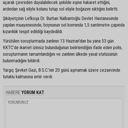
açarak çevreden duyulabilecek şekilde eşine hakaret ettiğini,
ardından sağ eliyle kolunu tutup sol eliyle boğazını sıktığını belirtti.
Şikâyetçinin Lefkoşa Dr. Burhan Nalbantoğlu Devlet Hastanesinde
yapılan muayenesinde, boynunun sol kısmında 1,5 santimetre çapında
kızarıklık tespit edildiği kaydedildi.
Yürütülen soruşturmada zanlının 13 Haziran’dan bu yana 53 gün
KKTC’de ikamet izinsiz bulunduğunun belirlendiğini ifade eden polis,
soruşturmanın tamamlandığını ve zanlının ülkede yasal statüsünün
bulunmadığını bildirdi.
Yargıç Şevket Gazi, B.S.C.’nin 20 günü aşmamak üzere cezaevinde
tutuklu kalmasına emir verdi.
HABERE
YORUM KAT