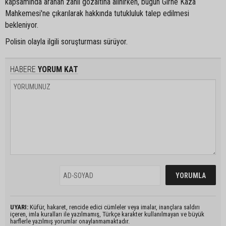
kapsamında aranan zanlı gözaltına alınırken, bugün Girne Kaza
Mahkemesi'ne çıkarılarak hakkında tutukluluk talep edilmesi
bekleniyor.
Polisin olayla ilgili soruşturması sürüyor.
HABERE
YORUM KAT
UYARI:
Küfür, hakaret, rencide edici cümleler veya imalar, inançlara saldırı
içeren, imla kuralları ile yazılmamış, Türkçe karakter kullanılmayan ve büyük
harflerle yazılmış yorumlar onaylanmamaktadır.