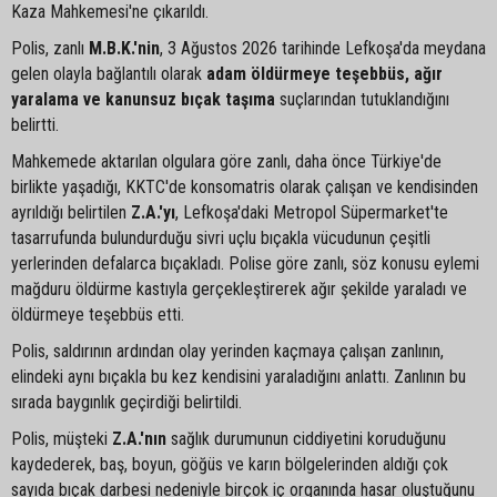
Kaza Mahkemesi'ne çıkarıldı.
Polis, zanlı
M.B.K.'nin
, 3 Ağustos 2026 tarihinde Lefkoşa'da meydana
gelen olayla bağlantılı olarak
adam öldürmeye teşebbüs, ağır
yaralama ve kanunsuz bıçak taşıma
suçlarından tutuklandığını
belirtti.
Mahkemede aktarılan olgulara göre zanlı, daha önce Türkiye'de
birlikte yaşadığı, KKTC'de konsomatris olarak çalışan ve kendisinden
ayrıldığı belirtilen
Z.A.'yı
, Lefkoşa'daki Metropol Süpermarket'te
tasarrufunda bulundurduğu sivri uçlu bıçakla vücudunun çeşitli
yerlerinden defalarca bıçakladı. Polise göre zanlı, söz konusu eylemi
mağduru öldürme kastıyla gerçekleştirerek ağır şekilde yaraladı ve
öldürmeye teşebbüs etti.
Polis, saldırının ardından olay yerinden kaçmaya çalışan zanlının,
elindeki aynı bıçakla bu kez kendisini yaraladığını anlattı. Zanlının bu
sırada baygınlık geçirdiği belirtildi.
Polis, müşteki
Z.A.'nın
sağlık durumunun ciddiyetini koruduğunu
kaydederek, baş, boyun, göğüs ve karın bölgelerinden aldığı çok
sayıda bıçak darbesi nedeniyle birçok iç organında hasar oluştuğunu