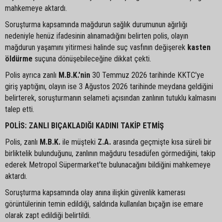
mahkemeye aktardı.
Soruşturma kapsamında mağdurun sağlık durumunun ağırlığı
nedeniyle henüz ifadesinin alınamadığını belirten polis, olayın
mağdurun yaşamını yitirmesi halinde suç vasfının değişerek
kasten
öldürme
suçuna dönüşebileceğine dikkat çekti.
Polis ayrıca zanlı
M.B.K.'nin
30 Temmuz 2026 tarihinde KKTC'ye
giriş yaptığını, olayın ise 3 Ağustos 2026 tarihinde meydana geldiğini
belirterek, soruşturmanın selameti açısından zanlının tutuklu kalmasını
talep etti.
POLİS: ZANLI BIÇAKLADIĞI KADINI TAKİP ETMİŞ
Polis, zanlı
M.B.K.
ile müşteki
Z.A.
arasında geçmişte kısa süreli bir
birliktelik bulunduğunu, zanlının mağduru tesadüfen görmediğini, takip
ederek Metropol Süpermarket'te bulunacağını bildiğini mahkemeye
aktardı.
Soruşturma kapsamında olay anına ilişkin güvenlik kamerası
görüntülerinin temin edildiği, saldırıda kullanılan bıçağın ise emare
olarak zapt edildiği belirtildi.