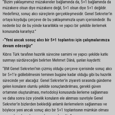
“Bizim yaklaşımımız müzakereler bağlamında da, 5+1 bağlamında da
müzakere olsun diye müzakere değil, 5+1 olsun diye 5+1 değildir.
Hedefimiz, sonuç alıcı süreçlerin gerçekleşmesidir. Genel Sekreter’in
ortaya koyduğu çerçeve de bu yaklaşımımızla uyum içerisindedir. Bu
nedenle biz de bu yönde kararlılıkla ve yapıcı bir şekilde ilerlemek
konusunda kararlıyız.”
-“Yeni ancak sonuç alıcı bir 5+1 toplantısı için çalışmalarımıza
devam edeceğiz”
Kıbrıs Türk tarafının hazırlık sürecine samimi ve yapıcı şekilde katkı
sunmayı sürdüreceğini belirten Mehmet Dânâ, şunları kaydetti:
“BM Genel Sekreteri’nin çizmiş olduğu çerçeve içerisinde sonuç alıcı
bir 5+1’e gidilebilmesini teminen bugüne kadar olduğu gibi bu hazırlık
sürecinde yer alacağız. Genel Sekreter’in ziyareti sırasında gündeme
gelen konuların olumlu şekilde sonuçlandırılması, gerekli güven
ortamının oluşturulması, metodoloji konusunda ilerleme sağlanması
ve daha sonra öze yönelik konuların ele alınması suretiyle Genel
Sekreter’in bizlerden beklediği anlamlı ilerlemelerin sağlanması ve
böylece yeni ancak sonuç alıcı bir 5+1 toplantısının mümkün olması