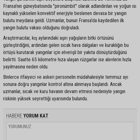
Fransa'nın güneybatısında "pironümbit" olarak adlandırılan ve yoğun ısı
kaynaklı yükselen konvektif enerjiyle beslenen devasa bir yangın
bulutu meydana geldi. Uzmanlar, bunun Fransa'da kaydedilen ilk
yangın bulutu vakası olduğunu doğruladı.
Araştırmacılar, kış aylarındaki aşırı yağışların bitki örtüsünü
gürleştirdiğini, ardından gelen sıcak hava dalgaları ve kuraklığın bu
örtüyü kurutarak yangınlar için elverişli bir yakıta dönüştürdüğünü
belirtti. Saatte 65 kilometre hıza ulaşan rüzgarlar ise alevlerin hızla
yayılmasına neden oldu.
Binlerce itfaiyeci ve askeri personelin müdahalesiyle temmuz ayı
sonuna doğru yangınlar kontrol altına alınmaya başlandı. Ancak
uzmanlar, sıcak ve kuru havanın devam etmesi nedeniyle yangın
riskinin yüksek seyrettiği uyarısında bulundu.
HABERE
YORUM KAT