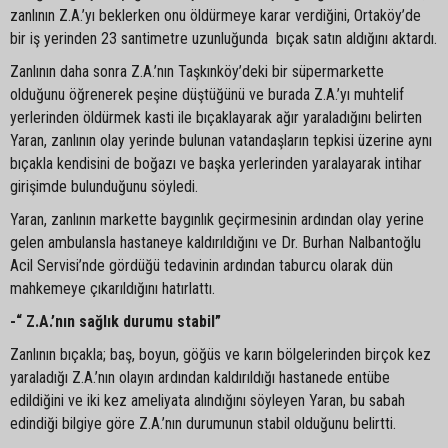
zanlının Z.A.’yı beklerken onu öldürmeye karar verdiğini, Ortaköy’de
bir iş yerinden 23 santimetre uzunluğunda bıçak satın aldığını aktardı.
Zanlının daha sonra Z.A.’nın Taşkınköy’deki bir süpermarkette
olduğunu öğrenerek peşine düştüğünü ve burada Z.A.’yı muhtelif
yerlerinden öldürmek kasti ile bıçaklayarak ağır yaraladığını belirten
Yaran, zanlının olay yerinde bulunan vatandaşların tepkisi üzerine aynı
bıçakla kendisini de boğazı ve başka yerlerinden yaralayarak intihar
girişimde bulunduğunu söyledi.
Yaran, zanlının markette baygınlık geçirmesinin ardından olay yerine
gelen ambulansla hastaneye kaldırıldığını ve Dr. Burhan Nalbantoğlu
Acil Servisi’nde gördüğü tedavinin ardından taburcu olarak dün
mahkemeye çıkarıldığını hatırlattı.
-“ Z.A.’nın sağlık durumu stabil”
Zanlının bıçakla; baş, boyun, göğüs ve karın bölgelerinden birçok kez
yaraladığı Z.A.’nın olayın ardından kaldırıldığı hastanede entübe
edildiğini ve iki kez ameliyata alındığını söyleyen Yaran, bu sabah
edindiği bilgiye göre Z.A.’nın durumunun stabil olduğunu belirtti.