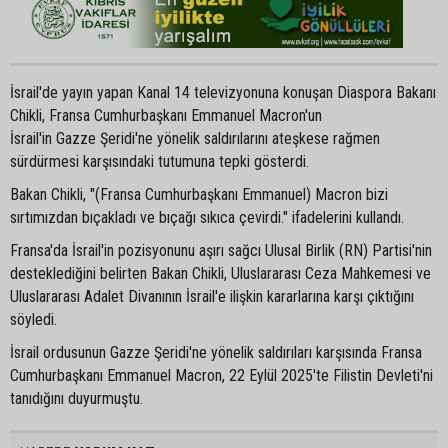
İsrail'de yayın yapan Kanal 14 televizyonuna konuşan Diaspora Bakanı
Chikli, Fransa Cumhurbaşkanı Emmanuel Macron'un
İsrail'in Gazze Şeridi'ne yönelik saldırılarını ateşkese rağmen
sürdürmesi karşısındaki tutumuna tepki gösterdi.
Bakan Chikli, "(Fransa Cumhurbaşkanı Emmanuel) Macron bizi
sırtımızdan bıçakladı ve bıçağı sıkıca çevirdi." ifadelerini kullandı.
Fransa'da İsrail'in pozisyonunu aşırı sağcı Ulusal Birlik (RN) Partisi'nin
desteklediğini belirten Bakan Chikli, Uluslararası Ceza Mahkemesi ve
Uluslararası Adalet Divanının İsrail'e ilişkin kararlarına karşı çıktığını
söyledi.
İsrail ordusunun Gazze Şeridi'ne yönelik saldırıları karşısında Fransa
Cumhurbaşkanı Emmanuel Macron, 22 Eylül 2025'te Filistin Devleti'ni
tanıdığını duyurmuştu.