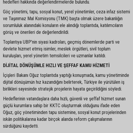
hedefleri hakkında değerlendirmelerde bulundu.
Göç yönetimi, tapu, sosyal konut, yerel yönetimler, ceza infaz sistemi
ve Taşınmaz Mal Komisyonu (TMK) başta olmak üzere bakanlığın
sorumluluk alanındaki konuların ele alındığı toplantıda, katılımcıların
görüş ve önerileri de değerlendirildi.
Toplantıya UBP’nin siyasi kadroları, geçmiş dönemlerde parti ve
devlete hizmet etmiş isimler, meslek örgütleri, sivil toplum
kuruluşları, yerel yönetim temsilcileri ve uzmanlar katıldı.
DİJİTAL DÖNÜŞÜMLE HIZLI VE ŞEFFAF KAMU HİZMETİ
İçişleri Bakanı Oğuz toplantıda yaptığı konuşmada, kamu yönetiminde
dijital dönüşümün hız kazandığını belirterek, Türkiye ile yürütülen iş
birlikleri sayesinde stratejik projelerin hayata geçirildiğini söyledi.
Hedeflerinin vatandaşlara daha hızlı, güvenli ve şeffaf hizmet sunan
güçlü kurumlara sahip bir KKTC oluşturmak olduğunu ifade eden
Oğuz, göç yönetiminden tapu sistemine, sosyal konut projelerinden
iskân politikalarına kadar birçok alanda reform çalışmalarının
sürdüğünü kaydetti.