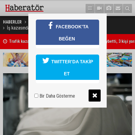
HABERLER
GÜNDEM
FACEBOOK'TA
İş kazasında yaralanan iki işçi hayatını kaybetti
BEĞEN
Trafik kazasında 85 yaşındaki Turan Obalı hayatını kaybetti, 3 kişi ya
TWITTER'DA TAKİP
ET
Bir Daha Gösterme