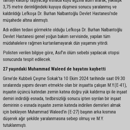
tahtayı kaldırıp taşıyacağı esnada kuyu ağzına adım atarak, yaklaşık
3,75 metre derinliğindeki kuyuya düşmesi sonucu yaralanmış ve
kaldırıldığı Lefkoşa Dr. Burhan Nalbantoğlu Devlet Hastanesi’nde
müşahede altına alınmıştı.
Adı edilen tedavi görmekte olduğu Lefkoşa Dr. Burhan Nalbantoğlu
Devlet Hastanesi genel yoğun bakım servisinde, yapılan tüm
müdahalelere rağmen kurtarılamayarak dün yaşamını yitirdi.
Polisten verilen bilgiye göre, Asıf’ın ölüm sebebi yapılacak otopsi
sonucunda tespit edilecek.
27 yaşındaki Muhammad Waleed de hayatını kaybetti
Girne’de Kubbeli Çeşme Sokak’ta 10 Ekim 2024 tarihinde saat 09.30
sıralarında yapımı devam etmekte olan bir inşaatta çalışan M.Y.(E-41),
inşaatın üçüncü katından zemin katına doğru yük kaldırma ipi ile inşaat
demiri indirdiği esnada, tedbirsizliği sonucu ipten sıyrılan bir inşaat
demirinin o esnada inşaatın zemin katında indirilen demirleri almak
için bekleyen Muhammad Waleed’in (E-27) başının arka kısmına
düşerek ağır şekilde yaralanmasına sebep olmuş ve M.Y.
tutuklanmıştı.