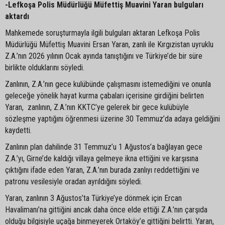
-Lefkoşa Polis Müdürlüğü Müfettiş Muavini Yaran bulguları
aktardı
Mahkemede soruşturmayla ilgili bulguları aktaran Lefkoşa Polis
Müdürlüğü Müfettiş Muavini Ersan Yaran, zanlı ile Kırgızistan uyruklu
Z.A.’nın 2026 yılının Ocak ayında tanıştığını ve Türkiye’de bir süre
birlikte olduklarını söyledi.
Zanlının, Z.A.’nın gece kulübünde çalışmasını istemediğini ve onunla
geleceğe yönelik hayat kurma çabaları içerisine girdiğini belirten
Yaran, zanlının, Z.A.’nın KKTC’ye gelerek bir gece kulübüyle
sözleşme yaptığını öğrenmesi üzerine 30 Temmuz’da adaya geldiğini
kaydetti.
Zanlının plan dahilinde 31 Temmuz’u 1 Ağustos’a bağlayan gece
Z.A.’yı, Girne’de kaldığı villaya gelmeye ikna ettiğini ve karşısına
çıktığını ifade eden Yaran, Z.A.’nın burada zanlıyı reddettiğini ve
patronu vesilesiyle oradan ayrıldığını söyledi.
Yaran, zanlının 3 Ağustos’ta Türkiye’ye dönmek için Ercan
Havalimanı’na gittiğini ancak daha önce elde ettiği Z.A.’nın çarşıda
olduğu bilgisiyle uçağa binmeyerek Ortaköy’e gittiğini belirtti. Yaran,