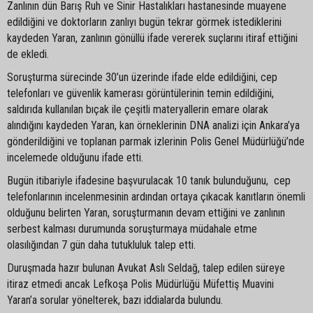
Zanlının dün Barış Ruh ve Sinir Hastalıkları hastanesinde muayene
edildiğini ve doktorların zanlıyı bugün tekrar görmek istediklerini
kaydeden Yaran, zanlının gönüllü ifade vererek suçlarını itiraf ettiğini
de ekledi.
Soruşturma sürecinde 30’un üzerinde ifade elde edildiğini, cep
telefonları ve güvenlik kamerası görüntülerinin temin edildiğini,
saldırıda kullanılan bıçak ile çeşitli materyallerin emare olarak
alındığını kaydeden Yaran, kan örneklerinin DNA analizi için Ankara’ya
gönderildiğini ve toplanan parmak izlerinin Polis Genel Müdürlüğü’nde
incelemede olduğunu ifade etti.
Bugün itibariyle ifadesine başvurulacak 10 tanık bulunduğunu, cep
telefonlarının incelenmesinin ardından ortaya çıkacak kanıtların önemli
olduğunu belirten Yaran, soruşturmanın devam ettiğini ve zanlının
serbest kalması durumunda soruşturmaya müdahale etme
olasılığından 7 gün daha tutukluluk talep etti.
Duruşmada hazır bulunan Avukat Aslı Seldağ, talep edilen süreye
itiraz etmedi ancak Lefkoşa Polis Müdürlüğü Müfettiş Muavini
Yaran’a sorular yönelterek, bazı iddialarda bulundu.