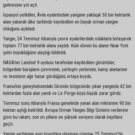
gelmesine yol açtı.
İspanyol yetkililer, Ávila eyaletindeki yangının yaklaşık 50 bin hektarlık
alanı yakarak ülke tarihinde kaydedilen en büyük orman yangını
olduğunu açıkladı.
Yangın, 24 Temmuz itibarıyla çevre eyaletlerdeki odaklarla birleşerek
toplam 77 bin hektarlık alana yayıldı. Küle dönen bu alanın New York
şehri büyüklüğüne ulaştığı bildirildi.
NASA'nın Landsat 9 uydusu tarafından kaydedilen görüntüler,
bölgedeki barajların çevresinin, yerleşim yerlerinin, kamp alanlarının
ve tesislerin ağır hasar gördüğünü ortaya koydu.
Fransa'nın güneybatısındaki Gironde bölgesinde çıkan yangında 42 bin
hektardan fazla alan yandı ve Le Porge köyü büyük zarar gördü.
Temmuz sonu itibarıyla Fransa genelinde yanan alan miktarının 90 bin
hektarı aştığı belirtildi. Avrupa Orman Yangını Bilgi Sistemi verilerine
göre bu rakam, son on yılların en yüksek seviyesi olarak kayıtlara
geçti.
Yangın şartlarının aşırı boyutlara ulaşması üzerine 25 Temmuz'da