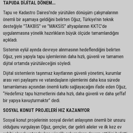
TAPUDA DİJİTAL DÖNEM...
Tapu ve Kadastro Dairesi’nde yürütülen dönüşüm çalışmalarının
önemli bir aşamaya geldiğini belirten Oğuz, Türkiye’nin teknik
desteğiyle "TAKBİS" ve "MAKSİS" altyapılarının KKTC’de
uygulanmasına yönelik hazırlıkların büyük ölçüde tamamlandığını
açıkladı.
Sistemin eylül ayında devreye alınmasının hedeflendiğini belirten
Oğuz, yeni yapıyla tapu işlemlerinin daha hızlı, güvenli ve tamamen
dijital ortamda yürütüleceğini söyledi.
Dijital sistemlerin taşınmaz kayıtlarının güvenli yönetimi, kurumlar
arası veri paylaşımı ve vatandaşların işlemlerini daha kısa sürede
tamamlaması açısından önemli katkı sağlayacağını ifade eden Oğuz,
“Hedefimiz tapu hizmetlerini daha hızlı, daha güvenli ve daha şeffaf
bir yapıya kavuşturmaktır” dedi.
SOSYAL KONUT PROJELERİ HIZ KAZANIYOR
Sosyal konut projelerinin sosyal devlet anlayışının önemli bir unsuru
olduğunu vurgulayan Oğuz, gençler, dar gelirli aileler ve ilk kez ev