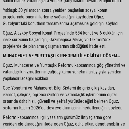
sahibi olacak vatandaşlara yönelik çalışmaların devam ettiğini belirtti.
Yaklaşık 30 yıl aradan sonra yeniden başlatılan sosyal konut
projelerinde önemli ilerleme sağlandığını kaydeden Oğuz,
Güzelyurt’taki konutların tamamlanma aşamasına geldiğini söyledi.
Oğuz, Alayköy Sosyal Konut Projesi’nde 584 konut ve 6 dükkân için
ihale sürecinin başladığını, Gazimağusa Maraş ve Dikmen’deki
projelerde de planlama çalışmalarının sürdüğünü ifade etti.
MUHACERET VE YURTTAŞLIK REFORMU İLE DİJİTAL DÖNEM…
Oğuz, Muhaceret ve Yurttaşlık Reformu kapsamında göç yönetimi ve
vatandaşlık hizmetlerinin çağdaş kamu yönetimi anlayışıyla yeniden
yapılandırılacağını açıkladı.
Göç Yönetimi ve Muhaceret Bilgi Sistemi ile giriş-çıkış kayıtları,
ikamet, çalışma, öğrenci izinleri ve vatandaşlık işlemlerinin dijital
ortamda daha hızlı, güvenli ve şeffaf yürütüleceğini belirten Oğuz,
sistemin Kasım 2026’da devreye alınmasının hedeflendiğini söyledi.
Reform kapsamında ilgili yasaların günümüz ihtiyaçlarına göre
yeniden ele alınacağını ifade eden Oğuz, daha etkin, denetlenebilir ve