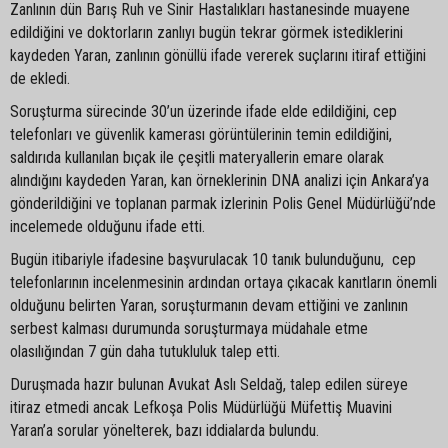
Zanlının dün Barış Ruh ve Sinir Hastalıkları hastanesinde muayene
edildiğini ve doktorların zanlıyı bugün tekrar görmek istediklerini
kaydeden Yaran, zanlının gönüllü ifade vererek suçlarını itiraf ettiğini
de ekledi.
Soruşturma sürecinde 30’un üzerinde ifade elde edildiğini, cep
telefonları ve güvenlik kamerası görüntülerinin temin edildiğini,
saldırıda kullanılan bıçak ile çeşitli materyallerin emare olarak
alındığını kaydeden Yaran, kan örneklerinin DNA analizi için Ankara’ya
gönderildiğini ve toplanan parmak izlerinin Polis Genel Müdürlüğü’nde
incelemede olduğunu ifade etti.
Bugün itibariyle ifadesine başvurulacak 10 tanık bulunduğunu, cep
telefonlarının incelenmesinin ardından ortaya çıkacak kanıtların önemli
olduğunu belirten Yaran, soruşturmanın devam ettiğini ve zanlının
serbest kalması durumunda soruşturmaya müdahale etme
olasılığından 7 gün daha tutukluluk talep etti.
Duruşmada hazır bulunan Avukat Aslı Seldağ, talep edilen süreye
itiraz etmedi ancak Lefkoşa Polis Müdürlüğü Müfettiş Muavini
Yaran’a sorular yönelterek, bazı iddialarda bulundu.