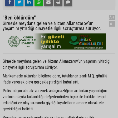
"Ben öldürdüm"
A+
Girne’de meydana gelen ve Nizam Allanazarov’un
A-
yaşamını yitirdiği cinayetle ilgili soruşturma sürüyor.
Girne’de meydana gelen ve Nizam Allanazarov’un yaşamını yitirdiği
cinayetle ilgili soruşturma sürüyor.
Mahkemede aktarılan bilgilere göre, tutuklanan zanlı M.Q. gönüllü
ifade vererek olayı gerçekleştirdiğini kabul etti.
Polis, olayın alacak-verecek anlaşmazlığının ardından yaşandığını,
zanlının olayda kullanıldığı değerlendirilen bıçak ile birlikte tespit
edildiğini ve olay sırasında giydiği kıyafetlerin emare olarak ele
geçirildiğini belirtti.
Soruşturmanın çok yönlü olarak devam ettiği ifade edildi.