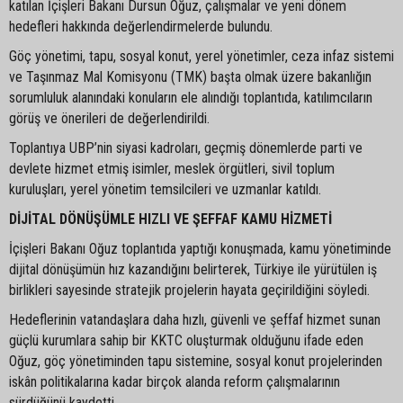
katılan İçişleri Bakanı Dursun Oğuz, çalışmalar ve yeni dönem
hedefleri hakkında değerlendirmelerde bulundu.
Göç yönetimi, tapu, sosyal konut, yerel yönetimler, ceza infaz sistemi
ve Taşınmaz Mal Komisyonu (TMK) başta olmak üzere bakanlığın
sorumluluk alanındaki konuların ele alındığı toplantıda, katılımcıların
görüş ve önerileri de değerlendirildi.
Toplantıya UBP’nin siyasi kadroları, geçmiş dönemlerde parti ve
devlete hizmet etmiş isimler, meslek örgütleri, sivil toplum
kuruluşları, yerel yönetim temsilcileri ve uzmanlar katıldı.
DİJİTAL DÖNÜŞÜMLE HIZLI VE ŞEFFAF KAMU HİZMETİ
İçişleri Bakanı Oğuz toplantıda yaptığı konuşmada, kamu yönetiminde
dijital dönüşümün hız kazandığını belirterek, Türkiye ile yürütülen iş
birlikleri sayesinde stratejik projelerin hayata geçirildiğini söyledi.
Hedeflerinin vatandaşlara daha hızlı, güvenli ve şeffaf hizmet sunan
güçlü kurumlara sahip bir KKTC oluşturmak olduğunu ifade eden
Oğuz, göç yönetiminden tapu sistemine, sosyal konut projelerinden
iskân politikalarına kadar birçok alanda reform çalışmalarının
sürdüğünü kaydetti.