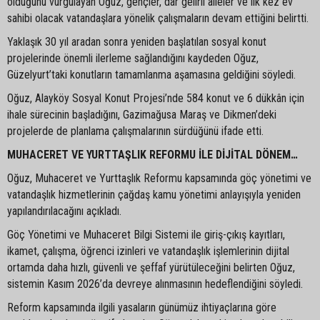
olduğunu vurgulayan Oğuz, gençler, dar gelirli aileler ve ilk kez ev
sahibi olacak vatandaşlara yönelik çalışmaların devam ettiğini belirtti.
Yaklaşık 30 yıl aradan sonra yeniden başlatılan sosyal konut
projelerinde önemli ilerleme sağlandığını kaydeden Oğuz,
Güzelyurt’taki konutların tamamlanma aşamasına geldiğini söyledi.
Oğuz, Alayköy Sosyal Konut Projesi’nde 584 konut ve 6 dükkân için
ihale sürecinin başladığını, Gazimağusa Maraş ve Dikmen’deki
projelerde de planlama çalışmalarının sürdüğünü ifade etti.
MUHACERET VE YURTTAŞLIK REFORMU İLE DİJİTAL DÖNEM…
Oğuz, Muhaceret ve Yurttaşlık Reformu kapsamında göç yönetimi ve
vatandaşlık hizmetlerinin çağdaş kamu yönetimi anlayışıyla yeniden
yapılandırılacağını açıkladı.
Göç Yönetimi ve Muhaceret Bilgi Sistemi ile giriş-çıkış kayıtları,
ikamet, çalışma, öğrenci izinleri ve vatandaşlık işlemlerinin dijital
ortamda daha hızlı, güvenli ve şeffaf yürütüleceğini belirten Oğuz,
sistemin Kasım 2026’da devreye alınmasının hedeflendiğini söyledi.
Reform kapsamında ilgili yasaların günümüz ihtiyaçlarına göre