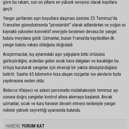
göre bu rakam, son on yılların en yüksek seviyesi olarak kayıtlara
geçti.
Yangın şartlarının aşırı boyutlara ulaşması üzerine 25 Temmuz'da
Fransa'nın güneybatısında "pironümbit" olarak adlandırılan ve yoğun ısı
kaynaklı yükselen konvektif enerjiyle beslenen devasa bir yangın
bulutu meydana geldi. Uzmanlar, bunun Fransa'da kaydedilen ilk
yangın bulutu vakası olduğunu doğruladı.
Araştırmacılar, kış aylarındaki aşırı yağışların bitki örtüsünü
gürleştirdiğini, ardından gelen sıcak hava dalgaları ve kuraklığın bu
örtüyü kurutarak yangınlar için elverişli bir yakıta dönüştürdüğünü
belirtti. Saatte 65 kilometre hıza ulaşan rüzgarlar ise alevlerin hızla
yayılmasına neden oldu.
Binlerce itfaiyeci ve askeri personelin müdahalesiyle temmuz ayı
sonuna doğru yangınlar kontrol altına alınmaya başlandı. Ancak
uzmanlar, sıcak ve kuru havanın devam etmesi nedeniyle yangın
riskinin yüksek seyrettiği uyarısında bulundu.
HABERE
YORUM KAT