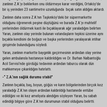
zanlının Z.A.’yı beklerken onu öldürmeye karar verdiğini, Ortaköy’de
bir iş yerinden 23 santimetre uzunluğunda bıçak satın aldığını aktardı.
Zanlının daha sonra Z.A.’nın Taşkınköy’deki bir süpermarkette
olduğunu öğrenerek peşine düştüğünü ve burada Z.A.’yı muhtelif
yerlerinden öldürmek kasti ile bıçaklayarak ağır yaraladığını belirten
Yaran, zanlının olay yerinde bulunan vatandaşların tepkisi üzerine aynı
bıçakla kendisini de boğazı ve başka yerlerinden yaralayarak intihar
girişimde bulunduğunu söyledi.
Yaran, zanlının markette baygınlık geçirmesinin ardından olay yerine
gelen ambulansla hastaneye kaldırıldığını ve Dr. Burhan Nalbantoğlu
Acil Servisi’nde gördüğü tedavinin ardından taburcu olarak dün
mahkemeye çıkarıldığını hatırlattı.
-“ Z.A.’nın sağlık durumu stabil”
Zanlının bıçakla; baş, boyun, göğüs ve karın bölgelerinden birçok kez
yaraladığı Z.A.’nın olayın ardından kaldırıldığı hastanede entübe
edildiğini ve iki kez ameliyata alındığını söyleyen Yaran, bu sabah
edindiği bilgiye göre Z.A.’nın durumunun stabil olduğunu belirtti.