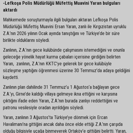
-Lefkoşa Polis Müdürlüğü Müfettiş Muavini Yaran bulguları
aktardı
Mahkemede soruşturmayla ilgili bulguları aktaran Lefkoşa Polis
Müdürlüğü Müfettiş Muavini Ersan Yaran, zanlı ile Kırgızistan uyruklu
Z.A.’nın 2026 yılının Ocak ayında tanıştığını ve Türkiye’de bir süre
birlikte olduklarını söyledi.
Zanlının, Z.A.’nın gece kulübünde çalışmasını istemediğini ve onunla
geleceğe yönelik hayat kurma çabaları içerisine girdiğini belirten
Yaran, zanlının, Z.A.’nın KKTC’ye gelerek bir gece kulübüyle
sözleşme yaptığını öğrenmesi üzerine 30 Temmuz’da adaya geldiğini
kaydetti.
Zanlının plan dahilinde 31 Temmuz’u 1 Ağustos’a bağlayan gece
Z.A.’yı, Girne’de kaldığı villaya gelmeye ikna ettiğini ve karşısına
çıktığını ifade eden Yaran, Z.A.’nın burada zanlıyı reddettiğini ve
patronu vesilesiyle oradan ayrıldığını söyledi.
Yaran, zanlının 3 Ağustos’ta Türkiye’ye dönmek için Ercan
Havalimanı’na gittiğini ancak daha önce elde ettiği Z.A.’nın çarşıda
olduğu bilgisiyle uçağa binmeyerek Ortaköy’e gittiğini belirtti. Yaran,