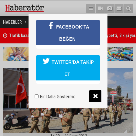
İskele’de tören düzenlendi
HABERLER
GÜNDEM
FACEBOOK'TA
"Ben öldürdüm"
BEĞEN
TWITTER'DA TAKİP
ET
Bir Daha Gösterme
14:29
29 Ekim 2017