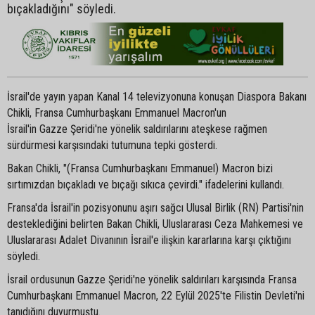
bıçakladığını" söyledi.
İsrail'de yayın yapan Kanal 14 televizyonuna konuşan Diaspora Bakanı
Chikli, Fransa Cumhurbaşkanı Emmanuel Macron'un
İsrail'in Gazze Şeridi'ne yönelik saldırılarını ateşkese rağmen
sürdürmesi karşısındaki tutumuna tepki gösterdi.
Bakan Chikli, "(Fransa Cumhurbaşkanı Emmanuel) Macron bizi
sırtımızdan bıçakladı ve bıçağı sıkıca çevirdi." ifadelerini kullandı.
Fransa'da İsrail'in pozisyonunu aşırı sağcı Ulusal Birlik (RN) Partisi'nin
desteklediğini belirten Bakan Chikli, Uluslararası Ceza Mahkemesi ve
Uluslararası Adalet Divanının İsrail'e ilişkin kararlarına karşı çıktığını
söyledi.
İsrail ordusunun Gazze Şeridi'ne yönelik saldırıları karşısında Fransa
Cumhurbaşkanı Emmanuel Macron, 22 Eylül 2025'te Filistin Devleti'ni
tanıdığını duyurmuştu.