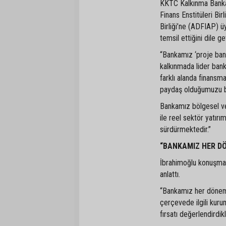
KKTC Kalkınma Bankas
Finans Enstitüleri Bi
Birliği’ne (ADFIAP) ü
temsil ettiğini dile g
“Bankamız ‘proje banka
kalkınmada lider bank
farklı alanda finansm
paydaş olduğumuzu b
Bankamız bölgesel ve 
ile reel sektör yatırı
sürdürmektedir.”
“BANKAMIZ HER DÖ
İbrahimoğlu konuşmas
anlattı.
“Bankamız her dönem 
çerçevede ilgili kurum
fırsatı değerlendirdikl