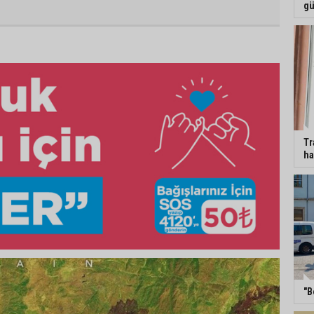
gü
Tr
ha
"B