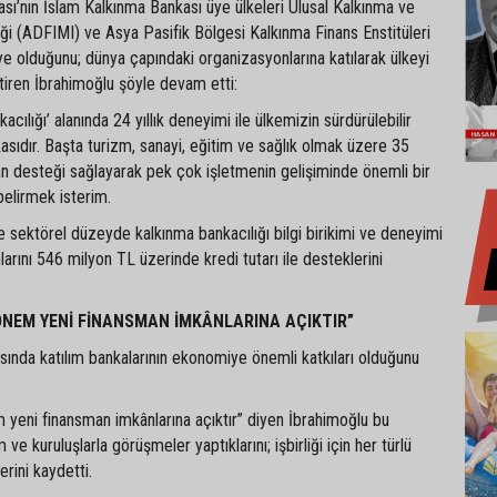
ı’nın İslam Kalkınma Bankası üye ülkeleri Ulusal Kalkınma ve
rliği (ADFIMI) ve Asya Pasifik Bölgesi Kalkınma Finans Enstitüleri
ye olduğunu; dünya çapındaki organizasyonlarına katılarak ülkeyi
etiren İbrahimoğlu şöyle devam etti:
cılığı’ alanında 24 yıllık deneyimi ile ülkemizin sürdürülebilir
asıdır. Başta turizm, sanayi, eğitim ve sağlık olmak üzere 35
an desteği sağlayarak pek çok işletmenin gelişiminde önemli bir
elirmek isterim.
sektörel düzeyde kalkınma bankacılığı bilgi birikimi ve deneyimi
mlarını 546 milyon TL üzerinde kredi tutarı ile desteklerini
NEM YENİ FİNANSMAN İMKÂNLARINA AÇIKTIR”
ında katılım bankalarının ekonomiye önemli katkıları olduğunu
yeni finansman imkânlarına açıktır” diyen İbrahimoğlu bu
 ve kuruluşlarla görüşmeler yaptıklarını; işbirliği için her türlü
erini kaydetti.