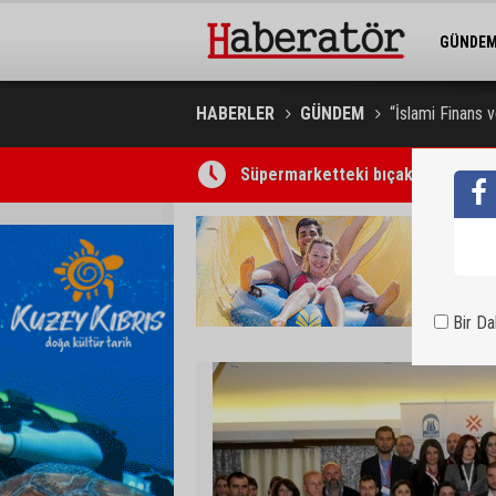
GÜNDE
BELEDİY
HABERLER
GÜNDEM
“İslami Finans v
Süpermarketteki bıçaklı saldırının
Bir D