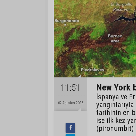
New York b
11:51
İspanya ve Fr
yangınlarıyla
07 Ağustos 2026
tarihinin en 
ise ilk kez ya
(pironümbit) 