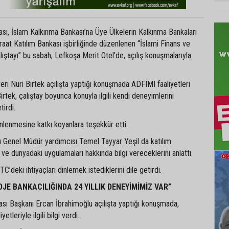
ı, İslam Kalkınma Bankası’na Üye Ülkelerin Kalkınma Bankaları
iraat Katılım Bankası işbirliğinde düzenlenen “İslami Finans ve
lıştayı” bu sabah, Lefkoşa Merit Otel’de, açılış konuşmalarıyla
i Nuri Birtek açılışta yaptığı konuşmada ADFIMI faaliyetleri
Birtek, çalıştay boyunca konuyla ilgili kendi deneyimlerini
tirdi.
enlenmesine katkı koyanlara teşekkür etti.
ı Genel Müdür yardımcısı Temel Tayyar Yeşil da katılım
 ve dünyadaki uygulamaları hakkında bilgi vereceklerini anlattı.
KTC’deki ihtiyaçları dinlemek istediklerini dile getirdi.
JE BANKACILIĞINDA 24 YILLIK DENEYİMİMİZ VAR”
ı Başkanı Ercan İbrahimoğlu açılışta yaptığı konuşmada,
etleriyle ilgili bilgi verdi.