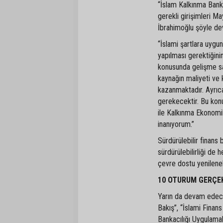
“İslam Kalkınma Bank
gerekli girişimleri M
İbrahimoğlu şöyle de
“İslami şartlara uygu
yapılması gerektiğinin
konusunda gelişme sa
kaynağın maliyeti ve 
kazanmaktadır. Ayrı
gerekecektir. Bu kon
ile Kalkınma Ekonomik 
inanıyorum.”
Sürdürülebilir finans
sürdürülebilirliği de 
çevre dostu yenilenebi
10 OTURUM GERÇE
Yarın da devam edece
Bakış”, “İslami Finans
Bankacılığı Uygulamal