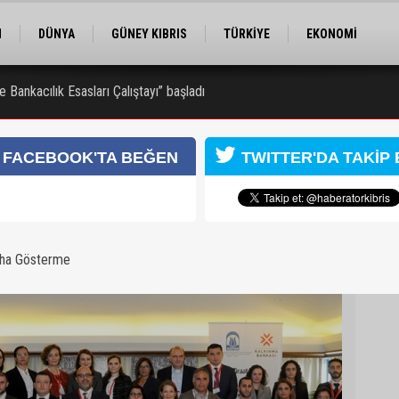
M
DÜNYA
GÜNEY KIBRIS
TÜRKİYE
EKONOMİ
ELER
RÖPORTAJ
EĞİTİM
SPOR
e Bankacılık Esasları Çalıştayı” başladı
 zanlısı 7 gün daha tutuklu kalacak
FACEBOOK'TA BEĞEN
TWITTER'DA TAKİP 
aha Gösterme