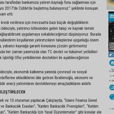
ası tarafından bankamıza yatırım kaynağı fonu sağlanması için
ayıs 2017’de Cidde’de başlatmış bulunuyoruz.” şeklinde konuşan
vam etti:
n kredi verilmesi için mevzuatta bazı küçük değişikliklerin
 bilinciyle, yatırımcı kitlesinden gelen talep ve kaynak temini
ğlayabilirsek uygulamaya sokabileceğimizi düşünüyoruz. Burada
kullandırım koşullarının yatırımcıların taleplerine uygunluğu önem
ca, yabancı kaynağa garanti konusuna çözüm getirmemiz
uda her zaman yanımızda olan TC devlet ve hükümet yetkilileri
İşbirliği Ofisi yetkililerinin destekleri ile aşabileceğimize
 bilinciyle, ekonomik kalkınma yanında çevresel ve sosyal
hedeflerine eklediklerini dile getiren İbrahimoğlu, ekonomi ve
lir enerji yatırımlarını desteklemeyi amaçladıklarını anlattı.
KLEŞTİRİLECEK
k ve 10 oturumun yapılacak Çalıştayda, “İslami Finansa Genel
 ve Bankacılık Esasları”, “Katılım Bankacılık Prensipleri”, “Katılım
arı”, “Katılım Bankacılığı İçin Yasal Düzenlemeler” gibi konular ele