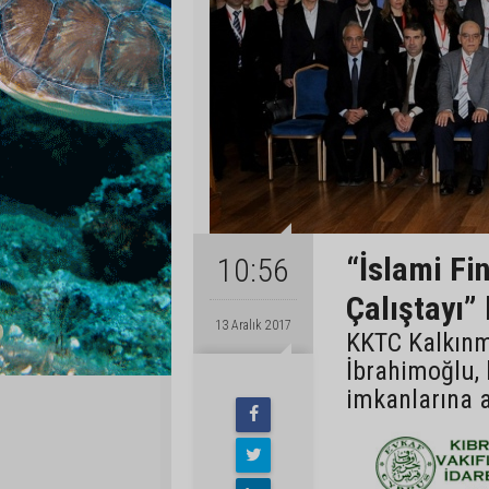
“İslami Fi
10:56
Çalıştayı”
13 Aralık 2017
KKTC Kalkınm
İbrahimoğlu,
imkanlarına a