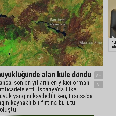
"L
al
üyüklüğünde alan küle döndü
A+
ansa, son on yılların en yıkıcı orman
A-
 mücadele etti. İspanya'da ülke
büyük yangını kaydedilirken, Fransa'da
ngın kaynaklı bir fırtına bulutu
oluştu.