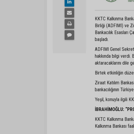
KKTC Kalkınma Bankas
Birliği (ADFIMI) ve Z
Bankacılık Esasları Ça
başladı.
ADFIMI Genel Sekreter
hakkında bilgi verdi. 
aktaracaklarını dile ge
Birtek etkinliğin düz
Ziraat Katılım Bankas
bankacılığının Türkiye
Yeşil, konuyla ilgili K
İBRAHİMOĞLU: “PRO
KKTC Kalkınma Bankas
Kalkınma Bankası faaliy