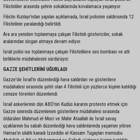
Filistinliler arasında şehrin sokaklarında kovalamaca yaşanıyor.
Filistin Kızılayı'ndan yapılan açıklamada, İsrail polisinin saldırısında 12
Filistinlinin yaralandığı belirtildi.
Ara ara yeniden toplanmaya çalışan Filistinli göstericiler, sokak
aralarından slogan atmaya devam ediyor.
İsrail polisi ise toplanmaya çalışan Filistinlilere ses bombası ve atlı
birliklerle müdahalesini sürdürüyor.
GAZZE ŞEHİTLERİNİ UĞURLADI
Gazze'de İsrail'in düzenlediği hava saldırıları ve gösterilere
müdahalesi sırasında şehit olan 4 Filistinli için yüzlerce kişinin katıldığı
cenaze törenleri düzenlendi.
İsrail askerlerinin dün ABD'nin Kudüs kararını protesto etmek için
Gazze sınırında düzenlenen gösterilere müdahalesi sırasında
öldürülen Mahmud el-Mısri ve Mahir Ataallah ile İsrail savaş
uçaklarının bu sabah düzenlediği hava saldırılarında yaşamını yitiren
Hamas'ın silahlı kanadı İzzeddin el-Kassam Tugayları mensubu