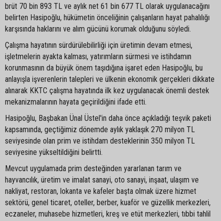
brüt 70 bin 893 TL ve aylık net 61 bin 677 TL olarak uygulanacağını
belirten Hasipoğlu, hükümetin önceliğinin çalışanların hayat pahalılığı
karşısında haklarını ve alım gücünü korumak olduğunu söyledi.
Çalışma hayatının sürdürülebilirliği için üretimin devam etmesi,
işletmelerin ayakta kalması, yatırımların sürmesi ve istihdamın
korunmasının da büyük önem taşıdığına işaret eden Hasipoğlu, bu
anlayışla işverenlerin talepleri ve ülkenin ekonomik gerçekleri dikkate
alınarak KKTC çalışma hayatında ilk kez uygulanacak önemli destek
mekanizmalarının hayata geçirildiğini ifade etti.
Hasipoğlu, Başbakan Ünal Üstel'in daha önce açıkladığı teşvik paketi
kapsamında, geçtiğimiz dönemde aylık yaklaşık 270 milyon TL
seviyesinde olan prim ve istihdam desteklerinin 350 milyon TL
seviyesine yükseltildiğini belirtti.
Mevcut uygulamada prim desteğinden yararlanan tarım ve
hayvancılık, üretim ve imalat sanayi, oto sanayi, inşaat, ulaşım ve
nakliyat, restoran, lokanta ve kafeler başta olmak üzere hizmet
sektörü, genel ticaret, oteller, berber, kuaför ve güzellik merkezleri,
eczaneler, muhasebe hizmetleri, kreş ve etüt merkezleri, tıbbi tahlil