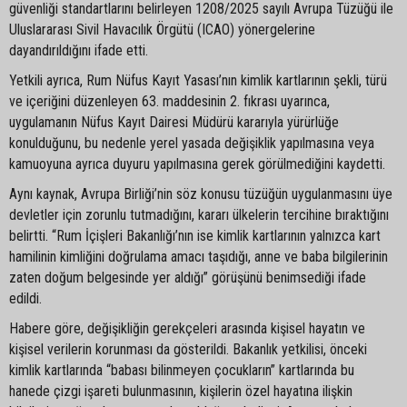
güvenliği standartlarını belirleyen 1208/2025 sayılı Avrupa Tüzüğü ile
Uluslararası Sivil Havacılık Örgütü (ICAO) yönergelerine
dayandırıldığını ifade etti.
Yetkili ayrıca, Rum Nüfus Kayıt Yasası’nın kimlik kartlarının şekli, türü
ve içeriğini düzenleyen 63. maddesinin 2. fıkrası uyarınca,
uygulamanın Nüfus Kayıt Dairesi Müdürü kararıyla yürürlüğe
konulduğunu, bu nedenle yerel yasada değişiklik yapılmasına veya
kamuoyuna ayrıca duyuru yapılmasına gerek görülmediğini kaydetti.
Aynı kaynak, Avrupa Birliği’nin söz konusu tüzüğün uygulanmasını üye
devletler için zorunlu tutmadığını, kararı ülkelerin tercihine bıraktığını
belirtti. “Rum İçişleri Bakanlığı’nın ise kimlik kartlarının yalnızca kart
hamilinin kimliğini doğrulama amacı taşıdığı, anne ve baba bilgilerinin
zaten doğum belgesinde yer aldığı” görüşünü benimsediği ifade
edildi.
Habere göre, değişikliğin gerekçeleri arasında kişisel hayatın ve
kişisel verilerin korunması da gösterildi. Bakanlık yetkilisi, önceki
kimlik kartlarında “babası bilinmeyen çocukların” kartlarında bu
hanede çizgi işareti bulunmasının, kişilerin özel hayatına ilişkin