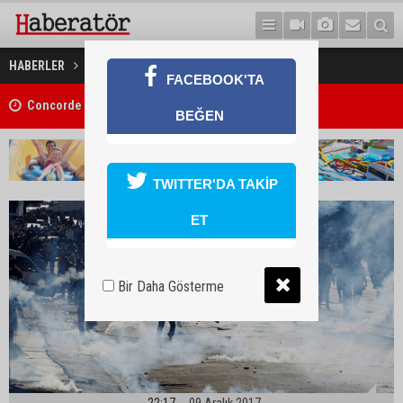
İsrail yeniden saldırılara başladı!
HABERLER
DÜNYA
FACEBOOK'TA
Concorde Aria Hotel kapılarını açtı
BEĞEN
TWITTER'DA TAKİP
ET
Bir Daha Gösterme
22:17
09 Aralık 2017