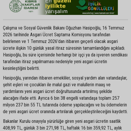
Çalışma ve Sosyal Güvenlik Bakanı Oğuzhan Hasipoğlu, 16 Temmuz
2026 tarihinde Asgari Ücret Saptama Komisyonu tarafından
belirlenen ve 1 Temmuz 2026'dan itibaren geçerli olacak asgari
ücrete ilişkin 10 günlük yasal itiraz süresinin tamamlandığını açıkladı.
Hasipoğlu, bu süre içerisinde herhangi bir işçi ya da işveren sendikası
tarafından itiraz yapılmaması nedeniyle yeni asgari ücretin
kesinleştiğini belirtti.
Hasipoğlu, yarından itibaren emekliler, sosyal yardım alan vatandaşlar,
şehit eşleri ve çocukları ile malul gazi ve malullerin maaş ve
yardımlarını yeni asgari ücret doğrultusunda artırılmış şekilde
alacağını ifade etti. Ayrıca 6 bin 38 engelli vatandaşa toplam 257
milyon 237 bin 55 TL tutarında ödeme yapılacağını ve bu ödemelerin
de yeni asgari ücret oranında artırılarak gerçekleştirileceğini kaydetti.
Bakanlar Kurulu onayıyla yürürlüğe giren yeni asgari ücretin saatlik
408,99 TL, günlük 3 bin 271,98 TL, haftalık 16 bin 359,92 TL, aylık