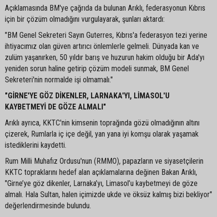
Açıklamasında BM'ye çağrıda da bulunan Arıklı, federasyonun Kıbrıs
için bir çözüm olmadığını vurgulayarak, şunları aktardı:
"BM Genel Sekreteri Sayın Guterres, Kıbrıs'a federasyon tezi yerine
ihtiyacımız olan güven artırıcı önlemlerle gelmeli. Dünyada kan ve
zulüm yaşanırken, 50 yıldır barış ve huzurun hakim olduğu bir Ada'yı
yeniden sorun haline getirip çözüm modeli sunmak, BM Genel
Sekreteri'nin normalde işi olmamalı."
"GİRNE'YE GÖZ DİKENLER, LARNAKA'YI, LİMASOL'U
KAYBETMEYİ DE GÖZE ALMALI"
Arıklı ayrıca, KKTC'nin kimsenin toprağında gözü olmadığının altını
çizerek, Rumlarla iç içe değil, yan yana iyi komşu olarak yaşamak
istediklerini kaydetti.
Rum Milli Muhafız Ordusu'nun (RMMO), papazların ve siyasetçilerin
KKTC topraklarını hedef alan açıklamalarına değinen Bakan Arıklı,
"Girne’ye göz dikenler, Larnaka’yı, Limasol’u kaybetmeyi de göze
almalı. Hala Sultan, halen içimizde ukde ve öksüz kalmış bizi bekliyor"
değerlendirmesinde bulundu.