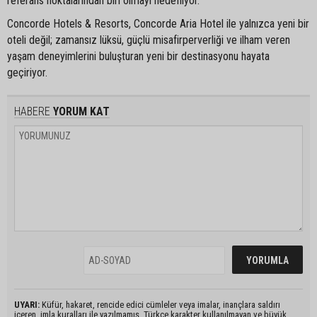
referans noktalarından biri olmayı hedefliyor.
Concorde Hotels & Resorts, Concorde Aria Hotel ile yalnızca yeni bir
oteli değil; zamansız lüksü, güçlü misafirperverliği ve ilham veren
yaşam deneyimlerini buluşturan yeni bir destinasyonu hayata
geçiriyor.
HABERE
YORUM KAT
UYARI:
Küfür, hakaret, rencide edici cümleler veya imalar, inançlara saldırı
içeren, imla kuralları ile yazılmamış, Türkçe karakter kullanılmayan ve büyük