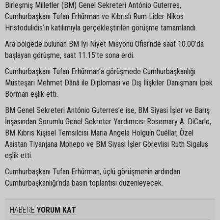
Birleşmiş Milletler (BM) Genel Sekreteri António Guterres,
Cumhurbaşkanı Tufan Erhürman ve Kıbrıslı Rum Lider Nikos
Hristodulidis’in katılımıyla gerçekleştirilen görüşme tamamlandı.
Ara bölgede bulunan BM İyi Niyet Misyonu Ofisi’nde saat 10.00’da
başlayan görüşme, saat 11.15'te sona erdi.
Cumhurbaşkanı Tufan Erhürman’a görüşmede Cumhurbaşkanlığı
Müsteşarı Mehmet Dânâ ile Diplomasi ve Dış İlişkiler Danışmanı İpek
Borman eşlik etti.
BM Genel Sekreteri António Guterres’e ise, BM Siyasi İşler ve Barış
İnşasından Sorumlu Genel Sekreter Yardımcısı Rosemary A. DiCarlo,
BM Kıbrıs Kişisel Temsilcisi Maria Angela Holguín Cuéllar, Özel
Asistan Tiyanjana Mphepo ve BM Siyasi İşler Görevlisi Ruth Sigalus
eşlik etti.
Cumhurbaşkanı Tufan Erhürman, üçlü görüşmenin ardından
Cumhurbaşkanlığı’nda basın toplantısı düzenleyecek.
HABERE
YORUM KAT