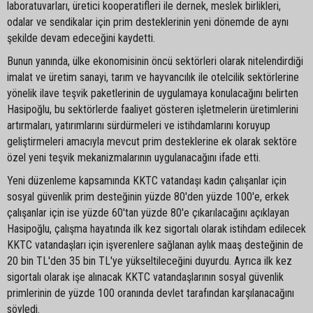
laboratuvarları, üretici kooperatifleri ile dernek, meslek birlikleri,
odalar ve sendikalar için prim desteklerinin yeni dönemde de aynı
şekilde devam edeceğini kaydetti.
Bunun yanında, ülke ekonomisinin öncü sektörleri olarak nitelendirdiği
imalat ve üretim sanayi, tarım ve hayvancılık ile otelcilik sektörlerine
yönelik ilave teşvik paketlerinin de uygulamaya konulacağını belirten
Hasipoğlu, bu sektörlerde faaliyet gösteren işletmelerin üretimlerini
artırmaları, yatırımlarını sürdürmeleri ve istihdamlarını koruyup
geliştirmeleri amacıyla mevcut prim desteklerine ek olarak sektöre
özel yeni teşvik mekanizmalarının uygulanacağını ifade etti.
Yeni düzenleme kapsamında KKTC vatandaşı kadın çalışanlar için
sosyal güvenlik prim desteğinin yüzde 80'den yüzde 100'e, erkek
çalışanlar için ise yüzde 60'tan yüzde 80'e çıkarılacağını açıklayan
Hasipoğlu, çalışma hayatında ilk kez sigortalı olarak istihdam edilecek
KKTC vatandaşları için işverenlere sağlanan aylık maaş desteğinin de
20 bin TL'den 35 bin TL'ye yükseltileceğini duyurdu. Ayrıca ilk kez
sigortalı olarak işe alınacak KKTC vatandaşlarının sosyal güvenlik
primlerinin de yüzde 100 oranında devlet tarafından karşılanacağını
söyledi.