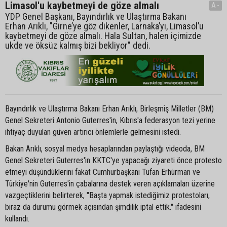
Limasol'u kaybetmeyi de göze almalı
A-
YDP Genel Başkanı, Bayındırlık ve Ulaştırma Bakanı
Erhan Arıklı, "Girne’ye göz dikenler, Larnaka’yı, Limasol’u
kaybetmeyi de göze almalı. Hala Sultan, halen içimizde
ukde ve öksüz kalmış bizi bekliyor" dedi.
Bayındırlık ve Ulaştırma Bakanı Erhan Arıklı, Birleşmiş Milletler (BM)
Genel Sekreteri Antonio Guterres'in, Kıbrıs'a federasyon tezi yerine
ihtiyaç duyulan güven artırıcı önlemlerle gelmesini istedi.
Bakan Arıklı, sosyal medya hesaplarından paylaştığı videoda, BM
Genel Sekreteri Guterres'in KKTC'ye yapacağı ziyareti önce protesto
etmeyi düşündüklerini fakat Cumhurbaşkanı Tufan Erhürman ve
Türkiye'nin Guterres'in çabalarına destek veren açıklamaları üzerine
vazgeçtiklerini belirterek, "Başta yapmak istediğimiz protestoları,
biraz da durumu görmek açısından şimdilik iptal ettik." ifadesini
kullandı.