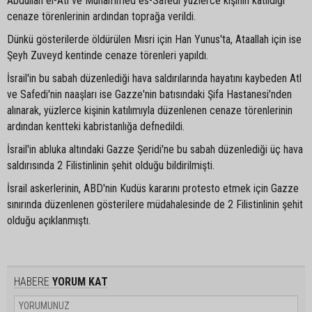
Abdullah el-Atl ve Muhammed es-Safedi yüzlerce kişinin katıldığı
cenaze törenlerinin ardından toprağa verildi.
Dünkü gösterilerde öldürülen Mısri için Han Yunus'ta, Ataallah için ise
Şeyh Zuveyd kentinde cenaze törenleri yapıldı.
İsrail'in bu sabah düzenlediği hava saldırılarında hayatını kaybeden Atl
ve Safedi'nin naaşları ise Gazze'nin batısındaki Şifa Hastanesi'nden
alınarak, yüzlerce kişinin katılımıyla düzenlenen cenaze törenlerinin
ardından kentteki kabristanlığa defnedildi.
İsrail'in abluka altındaki Gazze Şeridi'ne bu sabah düzenlediği üç hava
saldırısında 2 Filistinlinin şehit olduğu bildirilmişti.
İsrail askerlerinin, ABD'nin Kudüs kararını protesto etmek için Gazze
sınırında düzenlenen gösterilere müdahalesinde de 2 Filistinlinin şehit
olduğu açıklanmıştı.
HABERE
YORUM KAT