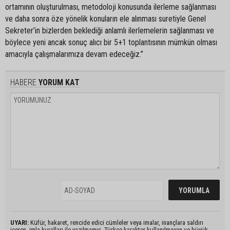
ortamının oluşturulması, metodoloji konusunda ilerleme sağlanması
ve daha sonra öze yönelik konuların ele alınması suretiyle Genel
Sekreter’in bizlerden beklediği anlamlı ilerlemelerin sağlanması ve
böylece yeni ancak sonuç alıcı bir 5+1 toplantısının mümkün olması
amacıyla çalışmalarımıza devam edeceğiz.”
HABERE
YORUM KAT
UYARI:
Küfür, hakaret, rencide edici cümleler veya imalar, inançlara saldırı
içeren, imla kuralları ile yazılmamış, Türkçe karakter kullanılmayan ve büyük