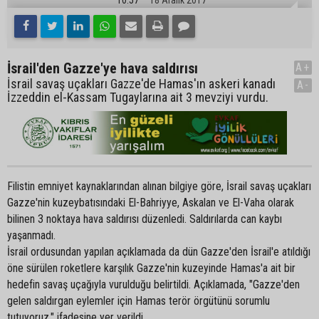
İsrail'den Gazze'ye hava saldırısı
A+
İsrail savaş uçakları Gazze'de Hamas'ın askeri kanadı
A-
İzzeddin el-Kassam Tugaylarına ait 3 mevziyi vurdu.
Filistin emniyet kaynaklarından alınan bilgiye göre, İsrail savaş uçakları
Gazze'nin kuzeybatısındaki El-Bahriyye, Askalan ve El-Vaha olarak
bilinen 3 noktaya hava saldırısı düzenledi. Saldırılarda can kaybı
yaşanmadı.
İsrail ordusundan yapılan açıklamada da dün Gazze'den İsrail'e atıldığı
öne sürülen roketlere karşılık Gazze'nin kuzeyinde Hamas'a ait bir
hedefin savaş uçağıyla vurulduğu belirtildi. Açıklamada, "Gazze'den
gelen saldırgan eylemler için Hamas terör örgütünü sorumlu
tutuyoruz." ifadesine yer verildi.