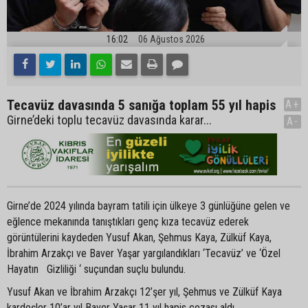
16:02
06 Ağustos 2026
Tecavüz davasında 5 sanığa toplam 55 yıl hapis
A+
Girne’deki toplu tecavüz davasında karar...
A-
Girne’de 2024 yılında bayram tatili için ülkeye 3 günlüğüne gelen ve
eğlence mekanında tanıştıkları genç kıza tecavüz ederek
görüntülerini kaydeden Yusuf Akan, Şehmus Kaya, Zülküf Kaya,
İbrahim Arzakçı ve Baver Yaşar yargılandıkları ‘Tecavüz’ ve ‘Özel
Hayatın Gizliliği ‘ suçundan suçlu bulundu.
Yusuf Akan ve İbrahim Arzakçı 12’şer yıl, Şehmus ve Zülküf Kaya
kardeşler 10’ar yıl Baver Yaşar 11 yıl hapis cezası aldı.