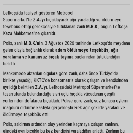
Lefkoşa'da faaliyet gösteren Metropol
Süpermarket'te
Z.A.'yı
bıçaklayarak ağır yaraladığı ve öldürmeye
teşebbüs ettiği gerekçesiyle tutuklanan zanlı
M.B.K.
, bugün Lefkoşa
Kaza Mahkemesi'ne çıkarıldı.
Polis, zanlı
M.B.K.'nin
, 3 Ağustos 2026 tarihinde Lefkoşa'da meydana
gelen olayla bağlantılı olarak
adam öldürmeye teşebbüs, ağır
yaralama ve kanunsuz bıçak taşıma
suçlarından tutuklandığını
belirtti.
Mahkemede aktarılan olgulara göre zanlı, daha önce Türkiye'de
birlikte yaşadığı, KKTC'de konsomatris olarak çalışan ve kendisinden
ayrıldığı belirtilen
Z.A.'yı
, Lefkoşa'daki Metropol Süpermarket'te
tasarrufunda bulundurduğu sivri uçlu bıçakla vücudunun çeşitli
yerlerinden defalarca bıçakladı. Polise göre zanlı, söz konusu eylemi
mağduru öldürme kastıyla gerçekleştirerek ağır şekilde yaraladı ve
öldürmeye teşebbüs etti.
Polis, saldırının ardından olay yerinden kaçmaya çalışan zanlının,
elindeki aynı bıçakla bu kez kendisini yaraladığını anlattı. Zanlının bu