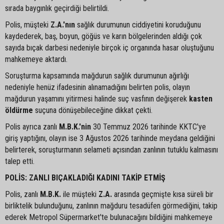
sırada baygınlık geçirdiği belirtildi.
Polis, müşteki
Z.A.'nın
sağlık durumunun ciddiyetini koruduğunu
kaydederek, baş, boyun, göğüs ve karın bölgelerinden aldığı çok
sayıda bıçak darbesi nedeniyle birçok iç organında hasar oluştuğunu
mahkemeye aktardı.
Soruşturma kapsamında mağdurun sağlık durumunun ağırlığı
nedeniyle henüz ifadesinin alınamadığını belirten polis, olayın
mağdurun yaşamını yitirmesi halinde suç vasfının değişerek
kasten
öldürme
suçuna dönüşebileceğine dikkat çekti.
Polis ayrıca zanlı
M.B.K.'nin
30 Temmuz 2026 tarihinde KKTC'ye
giriş yaptığını, olayın ise 3 Ağustos 2026 tarihinde meydana geldiğini
belirterek, soruşturmanın selameti açısından zanlının tutuklu kalmasını
talep etti.
POLİS: ZANLI BIÇAKLADIĞI KADINI TAKİP ETMİŞ
Polis, zanlı
M.B.K.
ile müşteki
Z.A.
arasında geçmişte kısa süreli bir
birliktelik bulunduğunu, zanlının mağduru tesadüfen görmediğini, takip
ederek Metropol Süpermarket'te bulunacağını bildiğini mahkemeye