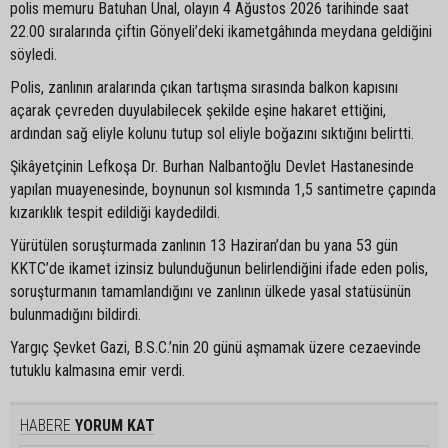
polis memuru Batuhan Ünal, olayın 4 Ağustos 2026 tarihinde saat
22.00 sıralarında çiftin Gönyeli’deki ikametgâhında meydana geldiğini
söyledi.
Polis, zanlının aralarında çıkan tartışma sırasında balkon kapısını
açarak çevreden duyulabilecek şekilde eşine hakaret ettiğini,
ardından sağ eliyle kolunu tutup sol eliyle boğazını sıktığını belirtti.
Şikâyetçinin Lefkoşa Dr. Burhan Nalbantoğlu Devlet Hastanesinde
yapılan muayenesinde, boynunun sol kısmında 1,5 santimetre çapında
kızarıklık tespit edildiği kaydedildi.
Yürütülen soruşturmada zanlının 13 Haziran’dan bu yana 53 gün
KKTC’de ikamet izinsiz bulunduğunun belirlendiğini ifade eden polis,
soruşturmanın tamamlandığını ve zanlının ülkede yasal statüsünün
bulunmadığını bildirdi.
Yargıç Şevket Gazi, B.S.C.’nin 20 günü aşmamak üzere cezaevinde
tutuklu kalmasına emir verdi.
HABERE
YORUM KAT