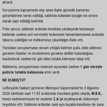
aktardı.
Soruşturma kapsamında olay anına ilişkin güvenlik kamerası
görüntülerinin temin edildiği, saldırıda kullanılan bıçağın ise emare
olarak zapt edildiği belirtildi.
Polis ayrıca, saldırının ardından kendisini yaralayarak hastaneye
kaldırılan zanlının acil servisteki tedavisinin tamamlanmasının ardından
taburcu edildiğini ve mahkemeye çıkarıldığını ifade etti.
Yürütülen soruşturmanın devam ettiğini belirten polis, elde edilmesi
gereken ifadeler ve incelenmesi gereken deliller bulunduğunu
kaydederek zanlının bir gün daha tutuklu kalmasını talep etti.
Mahkeme, soruşturmanın selameti açısından zanlının
1 gün süreyle
poliste tutuklu kalmasına
emir verdi.
NE OLMUŞTU?
Lefkoşa'da faaliyet gösteren Metropol Süpermarket'te 3 Ağustos
2026 tarihinde saat 11.45 sıralarında meydana gelen olayda,
M.B.K.
,
henüz belirlenemeyen bir nedenle
Z.A.'yı
bıçaklayarak öldürmeye
teşebbüs etti. Saldırının ardından zanlı aynı bıçakla kendisine de zarar