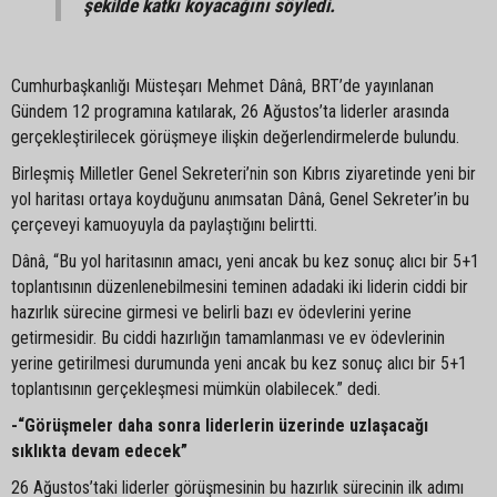
şekilde katkı koyacağını söyledi.
Cumhurbaşkanlığı Müsteşarı Mehmet Dânâ, BRT’de yayınlanan
Gündem 12 programına katılarak, 26 Ağustos’ta liderler arasında
gerçekleştirilecek görüşmeye ilişkin değerlendirmelerde bulundu.
Birleşmiş Milletler Genel Sekreteri’nin son Kıbrıs ziyaretinde yeni bir
yol haritası ortaya koyduğunu anımsatan Dânâ, Genel Sekreter’in bu
çerçeveyi kamuoyuyla da paylaştığını belirtti.
Dânâ, “Bu yol haritasının amacı, yeni ancak bu kez sonuç alıcı bir 5+1
toplantısının düzenlenebilmesini teminen adadaki iki liderin ciddi bir
hazırlık sürecine girmesi ve belirli bazı ev ödevlerini yerine
getirmesidir. Bu ciddi hazırlığın tamamlanması ve ev ödevlerinin
yerine getirilmesi durumunda yeni ancak bu kez sonuç alıcı bir 5+1
toplantısının gerçekleşmesi mümkün olabilecek.” dedi.
-“Görüşmeler daha sonra liderlerin üzerinde uzlaşacağı
sıklıkta devam edecek”
26 Ağustos’taki liderler görüşmesinin bu hazırlık sürecinin ilk adımı