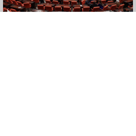
TBMM'de KKTC'nin adının değiştirilmesi önerisi reddedildi
Çömez: BM Genel Sekreteri temsilcisinin hazırladığı taslakta Türk
askerinin adadan çekilmesi isteniyor