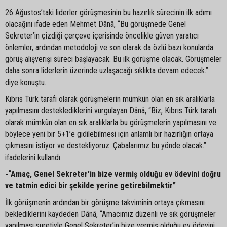
26 Ağustos’taki liderler görüşmesinin bu hazırlık sürecinin ilk adımı
olacağını ifade eden Mehmet Dânâ, “Bu görüşmede Genel
Sekreter’in çizdiği çerçeve içerisinde öncelikle güven yaratıcı
önlemler, ardından metodoloji ve son olarak da özlü bazı konularda
görüş alışverişi süreci başlayacak. Bu ilk görüşme olacak. Görüşmeler
daha sonra liderlerin üzerinde uzlaşacağı sıklıkta devam edecek.”
diye konuştu.
Kıbrıs Türk tarafı olarak görüşmelerin mümkün olan en sık aralıklarla
yapılmasını desteklediklerini vurgulayan Dânâ, “Biz, Kıbrıs Türk tarafı
olarak mümkün olan en sık aralıklarla bu görüşmelerin yapılmasını ve
böylece yeni bir 5+1’e gidilebilmesi için anlamlı bir hazırlığın ortaya
çıkmasını istiyor ve destekliyoruz. Çabalarımız bu yönde olacak.”
ifadelerini kullandı.
-“Amaç, Genel Sekreter’in bize vermiş olduğu ev ödevini doğru
ve tatmin edici bir şekilde yerine getirebilmektir”
İlk görüşmenin ardından bir görüşme takviminin ortaya çıkmasını
beklediklerini kaydeden Dânâ, “Amacımız düzenli ve sık görüşmeler
yapılması suretiyle Genel Sekreter’in bize vermiş olduğu ev ödevini