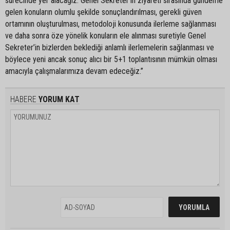
sürecinde yer alacağız. Genel Sekreter’in ziyareti sırasında gündeme
gelen konuların olumlu şekilde sonuçlandırılması, gerekli güven
ortamının oluşturulması, metodoloji konusunda ilerleme sağlanması
ve daha sonra öze yönelik konuların ele alınması suretiyle Genel
Sekreter’in bizlerden beklediği anlamlı ilerlemelerin sağlanması ve
böylece yeni ancak sonuç alıcı bir 5+1 toplantısının mümkün olması
amacıyla çalışmalarımıza devam edeceğiz.”
HABERE
YORUM KAT