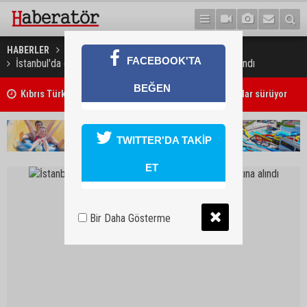
HABERLER
TÜRKİYE
FACEBOOK'TA
İstanbul'da çöpe atılan 4 günlük bebek tedavi altına alındı
BEĞEN
Kıbrıs Türk Üniversite Öğrencileri Kongresi için kayıtlar sürüyor
TWITTER'DA TAKİP
ET
Bir Daha Gösterme