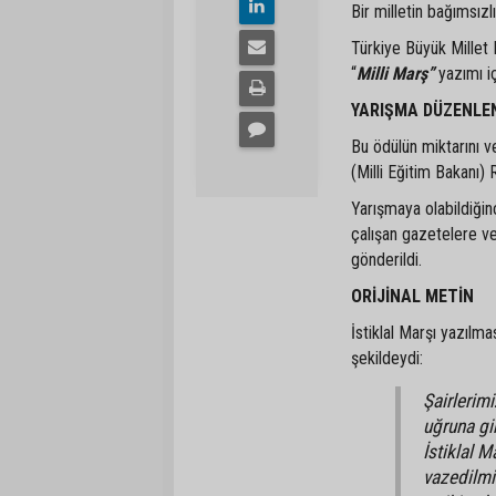
Bir milletin bağımsız
Türkiye Büyük Millet 
“
Milli Marş”
yazımı iç
YARIŞMA DÜZENLE
Bu ödülün miktarını 
(Milli Eğitim Bakanı)
Yarışmaya olabildiğin
çalışan gazetelere ve 
gönderildi.
ORİJİNAL METİN
İstiklal Marşı yazılma
şekildeydi:
Şairlerimi
uğruna gi
İstiklal 
vazedilmi