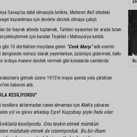
ço
ünya Savaşı’na dahil olmasıyla birlikte, Mehmet Akif elindeki
vaşın kazanılması için devlete destek olmaya çalıştı.
ı bir bayrak altında toplamak, Türkleri siyaseten bir arada tutan
erçekleştirmek için kurulan Teşkilat-ı Mahsusa’ya katıldı.
arşı gibi 10 dörtlükten meydana gelen
“Cenk Marşı”
adlı eserini
 dergisinde isimsiz olarak yayımlarken, üzüntüyü gidermek, halkı
ve orduya manevi destek vermek gibi konularda camilerde
Rı
 Arabistan’a gitmek üzere 1915’in mayıs ayında yola çıktıktan
’nin haberini aldı.
RLA KESİLİYORDU”
i nesillere aktarmadan canını almaması için Allah’a yalvaran
atını yol ve görev arkadaşı Eşref Kuşçubaşı şöyle ifade eder:
kırıklarla kesiliyordu. Onu teskin etmek mümkün
zaten müdahale etmek de istemiyorduk. Bu bir ilham