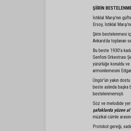
ŞİİRİN BESTELENME
İstiklal Marşı’nın güf
Ersoy, İstiklal Marşı’
Şiirin bestelenmesi iç
Ankara’da toplanan seç
Bu beste 1930’a kada
Senfoni Orkestrası Ş
yürürlüğe konuldu ve
armonilemesini Edgar
Üngör’ün yakın dostu 
beste aslında başka b
bestelenmemişti.
Söz ve melodide yer 
şafaklarda yüzen al
müzikal cümle arasın
Protokol gereği, sade