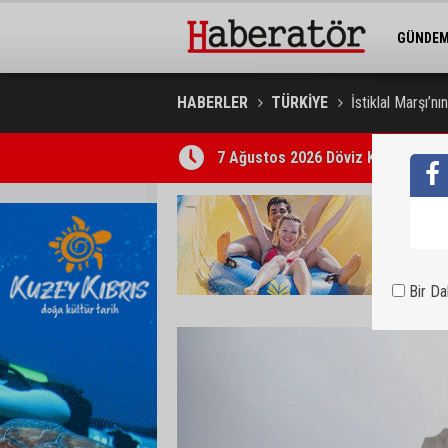
GÜNDE
BELEDİY
HABERLER
TÜRKİYE
İstiklal Marşı’n
7 Ağustos 2026 Döviz Kurları
Bir D