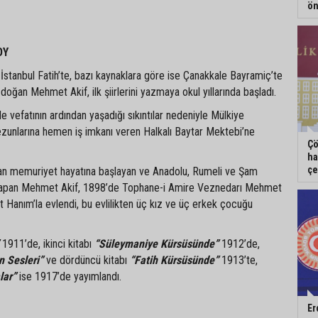
ön
OY
İstanbul Fatih’te, bazı kaynaklara göre ise Çanakkale Bayramiç’te
doğan Mehmet Akif, ilk şiirlerini yazmaya okul yıllarında başladı.
e vefatının ardından yaşadığı sıkıntılar nedeniyle Mülkiye
ezunlarına hemen iş imkanı veren Halkalı Baytar Mektebi’ne
Çö
ha
çe
an memuriyet hayatına başlayan ve Anadolu, Rumeli ve Şam
yapan Mehmet Akif, 1898’de Tophane-i Amire Veznedarı Mehmet
t Hanım’la evlendi, bu evlilikten üç kız ve üç erkek çocuğu
”
1911’de, ikinci kitabı
“Süleymaniye Kürsüsünde”
1912’de,
n Sesleri”
ve dördüncü kitabı
“Fatih Kürsüsünde”
1913’te,
alar”
ise 1917’de yayımlandı.
Er