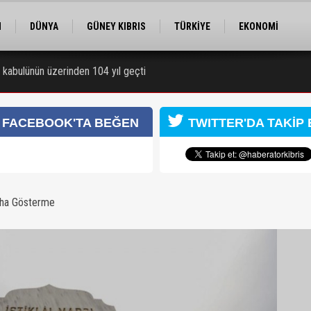
M
DÜNYA
GÜNEY KIBRIS
TÜRKİYE
EKONOMİ
ELER
RÖPORTAJ
EĞİTİM
SPOR
ın kabulünün üzerinden 104 yıl geçti
FACEBOOK'TA BEĞEN
TWITTER'DA TAKİP 
aha Gösterme