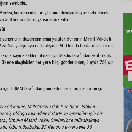
lığının sembolü…
Meclisi, kuruluşundan bir yıl sonra duyulan ihtiyaç neticesinde
in 500 lira ödüllü bir yarışma düzenledi.
NDİ
ve yarışmanın düzenlenmesini yürüten dönemin Maarif Vekaleti
 Rıza Nur, yarışmaya güfte dışında 500 lira da beste ödülü koydu.
ce çok sayıda katılım olması için Meclis tarafından aktif olarak
ülkede ulaşılabilen her yere bilgi gönderilirken, 6 ayda 724 şiir
sı için TBMM tarafından gönderilen ilanın orijinal metni şu
zin dikkatine; Milletimizin dahili ve harici İstiklal
rişmiş olduğu mücadeleyi ifade ve terennüm için bir
Marşı, Umur-u Maarif Vekili Celilesi’nce müsabakaya
ştir. İşbu müsabaka, 23 Kanun-u evvel sene 36