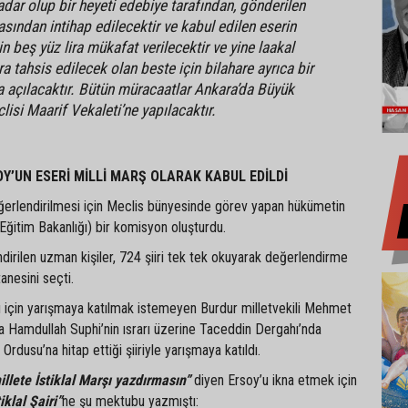
adar olup bir heyeti edebiye tarafından, gönderilen
asından intihap edilecektir ve kabul edilen eserin
in beş yüz lira mükafat verilecektir ve yine laakal
ra tahsis edilecek olan beste için bilahare ayrıca bir
açılacaktır. Bütün müracaatlar Ankara’da Büyük
lisi Maarif Vekaleti’ne yapılacaktır.
Y’UN ESERİ MİLLİ MARŞ OLARAK KABUL EDİLDİ
eğerlendirilmesi için Meclis bünyesinde görev yapan hükümetin
 Eğitim Bakanlığı) bir komisyon oluşturdu.
irilen uzman kişiler, 724 şiiri tek tek okuyarak değerlendirme
anesini seçti.
 için yarışmaya katılmak istemeyen Burdur milletvekili Mehmet
a Hamdullah Suphi’nin ısrarı üzerine Taceddin Dergahı’nda
Ordusu’na hitap ettiği şiiriyle yarışmaya katıldı.
illete İstiklal Marşı yazdırmasın”
diyen Ersoy’u ikna etmek için
tiklal Şairi”
ne şu mektubu yazmıştı: