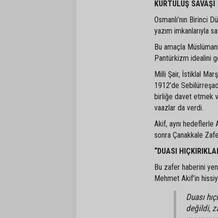
KURTULUŞ SAVAŞI
Osmanlı’nın Birinci D
yazım imkanlarıyla sa
Bu amaçla Müslümanlar
Pantürkizm idealini g
Milli Şair, İstiklal M
1912’de Sebilürreşad
birliğe davet etmek 
vaazlar da verdi.
Akif, aynı hedeflerle
sonra Çanakkale Zaferi
“DUASI HIÇKIRIKLA
Bu zafer haberini yen
Mehmet Akif’in hissiy
Duası hıç
değildi, 