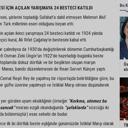
Bu K
Sİ İÇİN AÇILAN YARIŞMAYA 24 BESTECİ KATILDI
tesini, şiirlerini topladığı Safahat’a dahil etmeyen Mehmet Akif
nın Türk milletinin eseri olduğunu beyan etti.
in açılan ikinci yarışmaya 24 besteci katıldı ve 1924 yılında
ici kurul, Ali Rıfat Çağatay’ın bestesini kabul etti.
r çalındıysa da 1930’da değiştirilerek dönemin Cumhurbaşkanlığı
efi Osman Zeki Üngör’ün 1922’de hazırladığı bugünkü beste
 toplamda dokuz dörtlük ve bir beşlikten oluşan marşın
Üs
 Manas, bando düzenlemesini de İhsan Servet Künçer yaptı.
al
Cemal Reşit Rey ile yapılmış bir röportajda belirtildiğine göre, bu
ir güfte üzerine yapılmıştı ve İstiklal Marşı olması düşünülerek
yer görülen uyum eksikliğinin (örneğin
“Korkma, sönmez bu
 sancak”
mısrası ezgili okunduğunda
“şafaklarda”
sözcüğü iki
da bölünmüştür) esas sebebi de budur.
ce ilk iki dörtlük beste eşliğinde günümüzde İstiklal Marşı olarak
TB