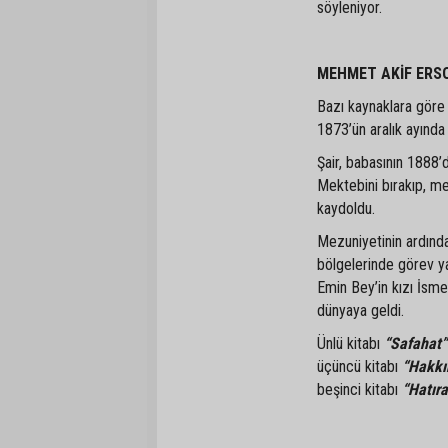
söyleniyor.
MEHMET AKİF ERS
Bazı kaynaklara göre 
1873’ün aralık ayında 
Şair, babasının 1888’d
Mektebini bırakıp, m
kaydoldu.
Mezuniyetinin ardınd
bölgelerinde görev 
Emin Bey’in kızı İsme
dünyaya geldi.
Ünlü kitabı
“Safahat
üçüncü kitabı
“Hakkı
beşinci kitabı
“Hatır