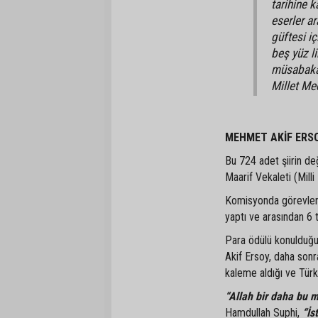
tarihine k
eserler ar
güftesi iç
beş yüz li
müsabaka 
Millet Mec
MEHMET AKİF ERSO
Bu 724 adet şiirin d
Maarif Vekaleti (Milli
Komisyonda görevlend
yaptı ve arasından 6 t
Para ödülü konulduğu
Akif Ersoy, daha sonr
kaleme aldığı ve Türk 
“Allah bir daha bu m
Hamdullah Suphi,
“İs