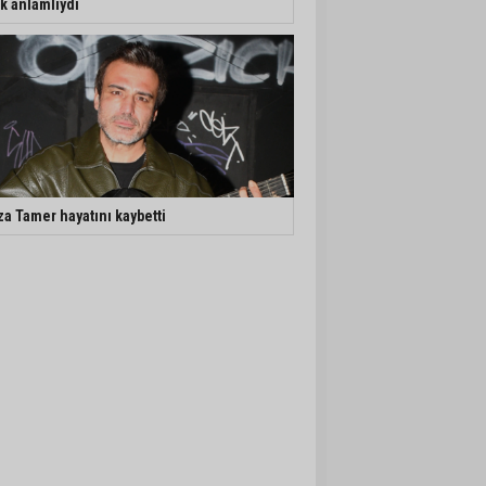
k anlamlıydı
za Tamer hayatını kaybetti