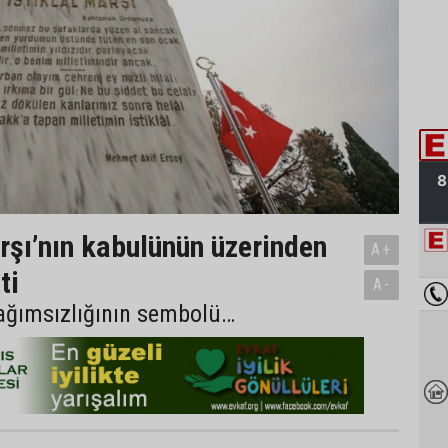
arşı’nın kabulünün üzerinden
A+
ti
A-
bağımsızlığının sembolü…