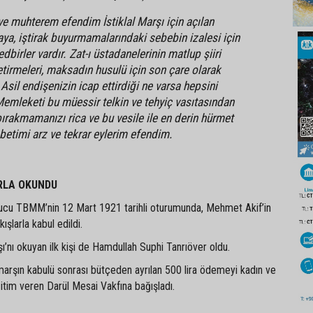
ve muhterem efendim İstiklal Marşı için açılan
a, iştirak buyurmamalarındaki sebebin izalesi için
dbirler vardır. Zat-ı üstadanelerinin matlup şiiri
tirmeleri, maksadın husulü için son çare olarak
 Asil endişenizin icap ettirdiği ne varsa hepsini
Memleketi bu müessir telkin ve tehyiç vasıtasından
rakmamanızı rica ve bu vesile ile en derin hürmet
etimi arz ve tekrar eylerim efendim.
RLA OKUNDU
ucu TBMM’nin 12 Mart 1921 tarihli oturumunda, Mehmet Akif’in
kışlarla kabul edildi.
şı’nı okuyan ilk kişi de Hamdullah Suphi Tanrıöver oldu.
arşın kabulü sonrası bütçeden ayrılan 500 lira ödemeyi kadın ve
itim veren Darül Mesai Vakfına bağışladı.