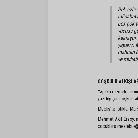
Pek aziz 
müsabakay
pek çok te
vücuda ge
kalmıştır.
yaparız. 
mahrum bı
ve muhabb
COŞKULU ALKIŞLA
Yapılan elemeler son
yazdığı şiir coşkulu al
Meclis’te İstiklal Mar
Mehmet Akif Ersoy, m
çocuklara mesleki eğ