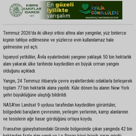
Temmuz 2026'da iki ülkeyi etkisi altına alan yangınlar, yüz binlerce
kişinin tahliye edilmesine ve yüzlerce evin kullanılamaz hale
gelmesine yol açtı.
İspanyol yetkililer, Ávila eyaletindeki yangının yaklaşık 50 bin hektarlık
alanı yakarak ülke tarihinde kaydedilen en büyük orman yangını
olduğunu açıkladı.
Yangın, 24 Temmuz itibarıyla çevre eyaletlerdeki odaklarla birleşerek
toplam 77 bin hektarlık alana yayıldı. Küle dönen bu alanın New York
şehri büyüklüğüne ulaştığı bildirildi.
NASA'nın Landsat 9 uydusu tarafından kaydedilen görüntüler,
bölgedeki barajların çevresinin, yerleşim yerlerinin, kamp alanlarının
ve tesislerin ağır hasar gördüğünü ortaya koydu.
Fransa'nın güneybatısındaki Gironde bölgesinde çıkan yangında 42 bin
hektardan fazla alan yandı ve Le Porge köyü büyük zarar gördü.