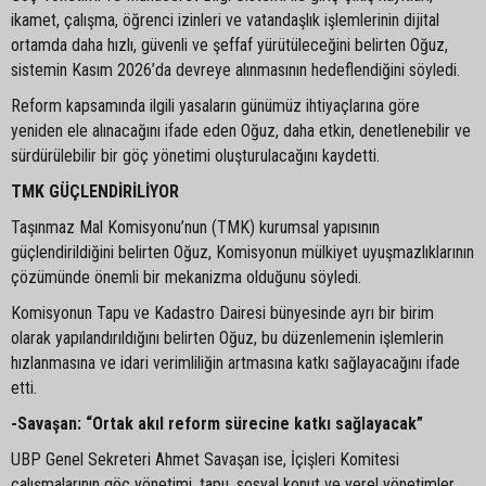
ikamet, çalışma, öğrenci izinleri ve vatandaşlık işlemlerinin dijital
ortamda daha hızlı, güvenli ve şeffaf yürütüleceğini belirten Oğuz,
sistemin Kasım 2026’da devreye alınmasının hedeflendiğini söyledi.
Reform kapsamında ilgili yasaların günümüz ihtiyaçlarına göre
yeniden ele alınacağını ifade eden Oğuz, daha etkin, denetlenebilir ve
sürdürülebilir bir göç yönetimi oluşturulacağını kaydetti.
TMK GÜÇLENDİRİLİYOR
Taşınmaz Mal Komisyonu’nun (TMK) kurumsal yapısının
güçlendirildiğini belirten Oğuz, Komisyonun mülkiyet uyuşmazlıklarının
çözümünde önemli bir mekanizma olduğunu söyledi.
Komisyonun Tapu ve Kadastro Dairesi bünyesinde ayrı bir birim
olarak yapılandırıldığını belirten Oğuz, bu düzenlemenin işlemlerin
hızlanmasına ve idari verimliliğin artmasına katkı sağlayacağını ifade
etti.
-Savaşan: “Ortak akıl reform sürecine katkı sağlayacak”
UBP Genel Sekreteri Ahmet Savaşan ise, İçişleri Komitesi
çalışmalarının göç yönetimi, tapu, sosyal konut ve yerel yönetimler