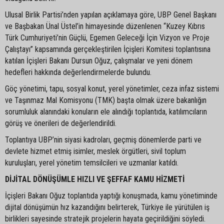
Ulusal Birlik Partisi’nden yapılan açıklamaya göre, UBP Genel Başkanı
ve Başbakan Ünal Üstel’in himayesinde düzenlenen “Kuzey Kıbrıs
Türk Cumhuriyeti’nin Güçlü, Egemen Geleceği İçin Vizyon ve Proje
Çalıştayı” kapsamında gerçekleştirilen İçişleri Komitesi toplantısına
katılan İçişleri Bakanı Dursun Oğuz, çalışmalar ve yeni dönem
hedefleri hakkında değerlendirmelerde bulundu.
Göç yönetimi, tapu, sosyal konut, yerel yönetimler, ceza infaz sistemi
ve Taşınmaz Mal Komisyonu (TMK) başta olmak üzere bakanlığın
sorumluluk alanındaki konuların ele alındığı toplantıda, katılımcıların
görüş ve önerileri de değerlendirildi.
Toplantıya UBP’nin siyasi kadroları, geçmiş dönemlerde parti ve
devlete hizmet etmiş isimler, meslek örgütleri, sivil toplum
kuruluşları, yerel yönetim temsilcileri ve uzmanlar katıldı.
DİJİTAL DÖNÜŞÜMLE HIZLI VE ŞEFFAF KAMU HİZMETİ
İçişleri Bakanı Oğuz toplantıda yaptığı konuşmada, kamu yönetiminde
dijital dönüşümün hız kazandığını belirterek, Türkiye ile yürütülen iş
birlikleri sayesinde stratejik projelerin hayata geçirildiğini söyledi.