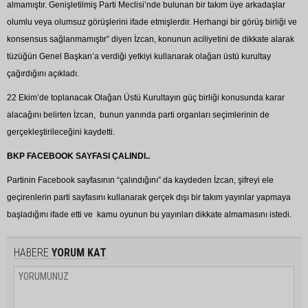
almamıştır. Genişletilmiş Parti Meclisi’nde bulunan bir takım üye arkadaşlar
olumlu veya olumsuz görüşlerini ifade etmişlerdir. Herhangi bir görüş birliği ve
konsensus sağlanmamıştır” diyen İzcan, konunun aciliyetini de dikkate alarak
tüzüğün Genel Başkan’a verdiği yetkiyi kullanarak olağan üstü kurultay
çağırdığını açıkladı.
22 Ekim’de toplanacak Olağan Üstü Kurultayın güç birliği konusunda karar
alacağını belirten İzcan, bunun yanında parti organları seçimlerinin de
gerçekleştirileceğini kaydetti.
BKP FACEBOOK SAYFASI ÇALINDI..
Partinin Facebook sayfasının “çalındığını” da kaydeden İzcan, şifreyi ele
geçirenlerin parti sayfasını kullanarak gerçek dışı bir takım yayınlar yapmaya
başladığını ifade etti ve kamu oyunun bu yayınları dikkate almamasını istedi.
HABERE
YORUM KAT