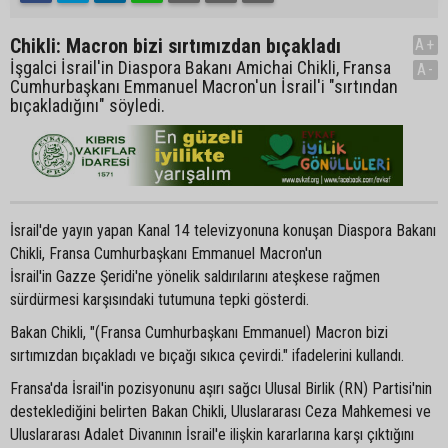
Chikli: Macron bizi sırtımızdan bıçakladı
A+
İşgalci İsrail'in Diaspora Bakanı Amichai Chikli, Fransa
A-
Cumhurbaşkanı Emmanuel Macron'un İsrail'i "sırtından
bıçakladığını" söyledi.
İsrail'de yayın yapan Kanal 14 televizyonuna konuşan Diaspora Bakanı
Chikli, Fransa Cumhurbaşkanı Emmanuel Macron'un
İsrail'in Gazze Şeridi'ne yönelik saldırılarını ateşkese rağmen
sürdürmesi karşısındaki tutumuna tepki gösterdi.
Bakan Chikli, "(Fransa Cumhurbaşkanı Emmanuel) Macron bizi
sırtımızdan bıçakladı ve bıçağı sıkıca çevirdi." ifadelerini kullandı.
Fransa'da İsrail'in pozisyonunu aşırı sağcı Ulusal Birlik (RN) Partisi'nin
desteklediğini belirten Bakan Chikli, Uluslararası Ceza Mahkemesi ve
Uluslararası Adalet Divanının İsrail'e ilişkin kararlarına karşı çıktığını