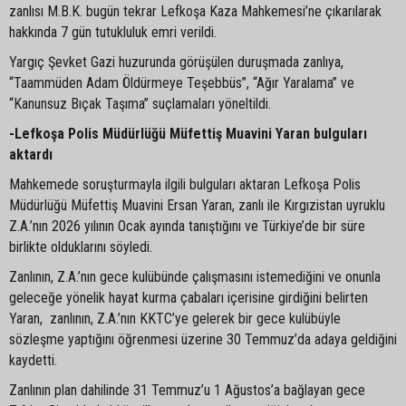
zanlısı M.B.K. bugün tekrar Lefkoşa Kaza Mahkemesi’ne çıkarılarak
hakkında 7 gün tutukluluk emri verildi.
Yargıç Şevket Gazi huzurunda görüşülen duruşmada zanlıya,
“Taammüden Adam Öldürmeye Teşebbüs”, “Ağır Yaralama” ve
“Kanunsuz Bıçak Taşıma” suçlamaları yöneltildi.
-Lefkoşa Polis Müdürlüğü Müfettiş Muavini Yaran bulguları
aktardı
Mahkemede soruşturmayla ilgili bulguları aktaran Lefkoşa Polis
Müdürlüğü Müfettiş Muavini Ersan Yaran, zanlı ile Kırgızistan uyruklu
Z.A.’nın 2026 yılının Ocak ayında tanıştığını ve Türkiye’de bir süre
birlikte olduklarını söyledi.
Zanlının, Z.A.’nın gece kulübünde çalışmasını istemediğini ve onunla
geleceğe yönelik hayat kurma çabaları içerisine girdiğini belirten
Yaran, zanlının, Z.A.’nın KKTC’ye gelerek bir gece kulübüyle
sözleşme yaptığını öğrenmesi üzerine 30 Temmuz’da adaya geldiğini
kaydetti.
Zanlının plan dahilinde 31 Temmuz’u 1 Ağustos’a bağlayan gece