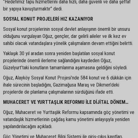
“Hedefimiz tapu hizmetlerini daha hızlı, daha güvenli ve daha şeffaf
bir yapıya kavuşturmaktır” dedi.
SOSYAL KONUT PROJELERİ HIZ KAZANIYOR
Sosyal konut projelerinin sosyal devlet anlayışının önemli bir unsuru
olduğunu vurgulayan Oğuz, gençler, dar gelirli aileler ve ilk kez ev
sahibi olacak vatandaşlara yönelik çalışmaların devam ettiğini belirtti.
Yaklaşık 30 yıl aradan sonra yeniden başlatılan sosyal konut
projelerinde önemli ilerleme sağlandığını kaydeden Oğuz,
Güzelyurt’taki konutların tamamlanma aşamasına geldiğini söyledi.
Oğuz, Alayköy Sosyal Konut Projesi’nde 584 konut ve 6 dükkân için
ihale sürecinin başladığını, Gazimağusa Maraş ve Dikmen’deki
projelerde de planlama çalışmalarının sürdüğünü ifade etti.
MUHACERET VE YURTTAŞLIK REFORMU İLE DİJİTAL DÖNEM…
Oğuz, Muhaceret ve Yurttaşlık Reformu kapsamında göç yönetimi ve
vatandaşlık hizmetlerinin çağdaş kamu yönetimi anlayışıyla yeniden
yapılandırılacağını açıkladı.
Göç Yönetimi ve Muhaceret Bilgi Sistemi ile giriş-çıkış kayıtları,