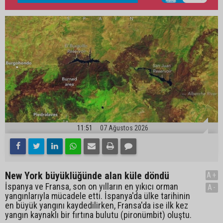
11:51
07 Ağustos 2026
New York büyüklüğünde alan küle döndü
A+
İspanya ve Fransa, son on yılların en yıkıcı orman
A-
yangınlarıyla mücadele etti. İspanya'da ülke tarihinin
en büyük yangını kaydedilirken, Fransa'da ise ilk kez
yangın kaynaklı bir fırtına bulutu (pironümbit) oluştu.