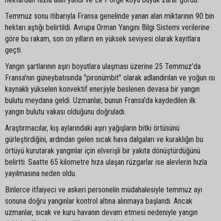
Temmuz sonu itibarıyla Fransa genelinde yanan alan miktarının 90 bin
hektarı aştığı belirtildi. Avrupa Orman Yangını Bilgi Sistemi verilerine
göre bu rakam, son on yılların en yüksek seviyesi olarak kayıtlara
geçti.
Yangın şartlarının aşırı boyutlara ulaşması üzerine 25 Temmuz'da
Fransa'nın güneybatısında "pironümbit" olarak adlandırılan ve yoğun ısı
kaynaklı yükselen konvektif enerjiyle beslenen devasa bir yangın
bulutu meydana geldi. Uzmanlar, bunun Fransa'da kaydedilen ilk
yangın bulutu vakası olduğunu doğruladı.
Araştırmacılar, kış aylarındaki aşırı yağışların bitki örtüsünü
gürleştirdiğini, ardından gelen sıcak hava dalgaları ve kuraklığın bu
örtüyü kurutarak yangınlar için elverişli bir yakıta dönüştürdüğünü
belirtti. Saatte 65 kilometre hıza ulaşan rüzgarlar ise alevlerin hızla
yayılmasına neden oldu.
Binlerce itfaiyeci ve askeri personelin müdahalesiyle temmuz ayı
sonuna doğru yangınlar kontrol altına alınmaya başlandı. Ancak
uzmanlar, sıcak ve kuru havanın devam etmesi nedeniyle yangın