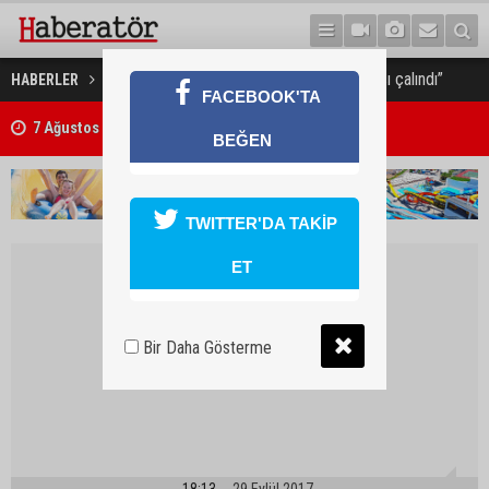
İzcan: “BKP Facebook sayfası çalındı”
HABERLER
GÜNDEM
7 Ağustos 2026 Döviz Kurları
FACEBOOK'TA
Trafik kazasında 85 yaşındaki Turan Obalı hayatını kaybetti, 3 kişi ya
BEĞEN
TWITTER'DA TAKİP
ET
Bir Daha Gösterme
18:13
29 Eylül 2017