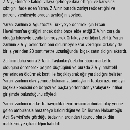
Z.A.’yı, Girne’de kaldığı villaya gelmeye ikna ettiğini ve karşısına
çıktığını ifade eden Yaran, Z.A.’nın burada zanlıyı reddettiğini ve
patronu vesilesiyle oradan ayrıldığını söyledi.
Yaran, zanlının 3 Ağustos’ta Türkiye’ye dönmek için Ercan
Havalimanı’na gittiğini ancak daha önce elde ettiği Z.A.’nın çarşıda
olduğu bilgisiyle uçağa binmeyerek Ortaköy’e gittiğini belirtti. Yaran,
zanlının Z.A.’yı beklerken onu öldürmeye karar verdiğini, Ortaköy’de
bir iş yerinden 23 santimetre uzunluğunda bıçak satın aldığını aktardı.
Zanlının daha sonra Z.A.’nın Taşkınköy’deki bir süpermarkette
olduğunu öğrenerek peşine düştüğünü ve burada Z.A.’yı muhtelif
yerlerinden öldürmek kasti ile bıçaklayarak ağır yaraladığını belirten
Yaran, zanlının olay yerinde bulunan vatandaşların tepkisi üzerine aynı
bıçakla kendisini de boğazı ve başka yerlerinden yaralayarak intihar
girişimde bulunduğunu söyledi.
Yaran, zanlının markette baygınlık geçirmesinin ardından olay yerine
gelen ambulansla hastaneye kaldırıldığını ve Dr. Burhan Nalbantoğlu
Acil Servisi’nde gördüğü tedavinin ardından taburcu olarak dün
mahkemeye çıkarıldığını hatırlattı.