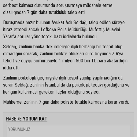
serbest kalması durumunda soruşturmaya müdahale etme
olasılığından 7 gün daha tutukluluk talep etti.
Duruşmada hazır bulunan Avukat Aslı Seldağ, talep edilen süreye
itiraz etmedi ancak Lefkoşa Polis Müdürlüğü Müfettiş Muavini
Yaran’a sorular yönelterek, bazı iddialarda bulundu.
Seldağ, zanlının banka dökümleriyle ilgili herhangi bir tespit olup
olmadığını sorarak, zanlının birlikte oldukları süre boyunca Z.A’ya
tehdit ve duygu sömürüsüyle 1 milyon 500 bin TL para akatardığını
iddia etti.
Zanlının psikolojik geçmişiyle ilgili tespit yapılıp yapılmadığını da
soran Seldağ, zanlının İstanbul’da da psikolojik tedavi gördüğünü ve
her gün kullanması gereken ilaçlar olduğunu söyledi.
Mahkeme, zanlının 7 gün daha poliste tutuklu kalmasına karar verdi.
HABERE
YORUM KAT