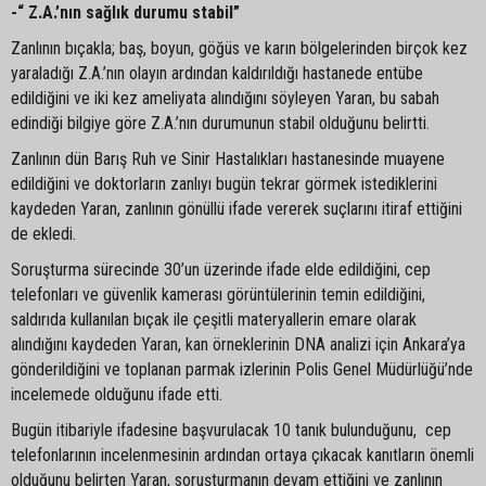
-“ Z.A.’nın sağlık durumu stabil”
Zanlının bıçakla; baş, boyun, göğüs ve karın bölgelerinden birçok kez
yaraladığı Z.A.’nın olayın ardından kaldırıldığı hastanede entübe
edildiğini ve iki kez ameliyata alındığını söyleyen Yaran, bu sabah
edindiği bilgiye göre Z.A.’nın durumunun stabil olduğunu belirtti.
Zanlının dün Barış Ruh ve Sinir Hastalıkları hastanesinde muayene
edildiğini ve doktorların zanlıyı bugün tekrar görmek istediklerini
kaydeden Yaran, zanlının gönüllü ifade vererek suçlarını itiraf ettiğini
de ekledi.
Soruşturma sürecinde 30’un üzerinde ifade elde edildiğini, cep
telefonları ve güvenlik kamerası görüntülerinin temin edildiğini,
saldırıda kullanılan bıçak ile çeşitli materyallerin emare olarak
alındığını kaydeden Yaran, kan örneklerinin DNA analizi için Ankara’ya
gönderildiğini ve toplanan parmak izlerinin Polis Genel Müdürlüğü’nde
incelemede olduğunu ifade etti.
Bugün itibariyle ifadesine başvurulacak 10 tanık bulunduğunu, cep
telefonlarının incelenmesinin ardından ortaya çıkacak kanıtların önemli
olduğunu belirten Yaran, soruşturmanın devam ettiğini ve zanlının