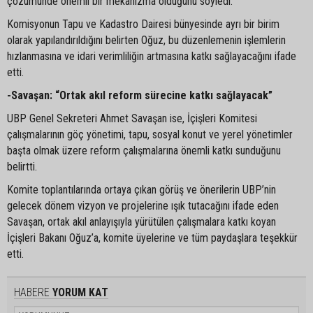
çözümünde önemli bir mekanizma olduğunu söyledi.
Komisyonun Tapu ve Kadastro Dairesi bünyesinde ayrı bir birim
olarak yapılandırıldığını belirten Oğuz, bu düzenlemenin işlemlerin
hızlanmasına ve idari verimliliğin artmasına katkı sağlayacağını ifade
etti.
-Savaşan: “Ortak akıl reform sürecine katkı sağlayacak”
UBP Genel Sekreteri Ahmet Savaşan ise, İçişleri Komitesi
çalışmalarının göç yönetimi, tapu, sosyal konut ve yerel yönetimler
başta olmak üzere reform çalışmalarına önemli katkı sunduğunu
belirtti.
Komite toplantılarında ortaya çıkan görüş ve önerilerin UBP’nin
gelecek dönem vizyon ve projelerine ışık tutacağını ifade eden
Savaşan, ortak akıl anlayışıyla yürütülen çalışmalara katkı koyan
İçişleri Bakanı Oğuz’a, komite üyelerine ve tüm paydaşlara teşekkür
etti.
HABERE
YORUM KAT