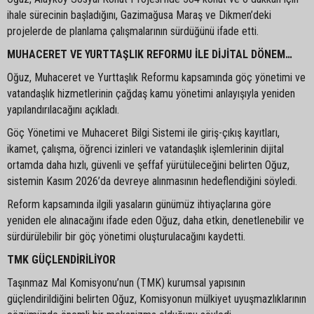
ihale sürecinin başladığını, Gazimağusa Maraş ve Dikmen’deki
projelerde de planlama çalışmalarının sürdüğünü ifade etti.
MUHACERET VE YURTTAŞLIK REFORMU İLE DİJİTAL DÖNEM…
Oğuz, Muhaceret ve Yurttaşlık Reformu kapsamında göç yönetimi ve
vatandaşlık hizmetlerinin çağdaş kamu yönetimi anlayışıyla yeniden
yapılandırılacağını açıkladı.
Göç Yönetimi ve Muhaceret Bilgi Sistemi ile giriş-çıkış kayıtları,
ikamet, çalışma, öğrenci izinleri ve vatandaşlık işlemlerinin dijital
ortamda daha hızlı, güvenli ve şeffaf yürütüleceğini belirten Oğuz,
sistemin Kasım 2026’da devreye alınmasının hedeflendiğini söyledi.
Reform kapsamında ilgili yasaların günümüz ihtiyaçlarına göre
yeniden ele alınacağını ifade eden Oğuz, daha etkin, denetlenebilir ve
sürdürülebilir bir göç yönetimi oluşturulacağını kaydetti.
TMK GÜÇLENDİRİLİYOR
Taşınmaz Mal Komisyonu’nun (TMK) kurumsal yapısının
güçlendirildiğini belirten Oğuz, Komisyonun mülkiyet uyuşmazlıklarının