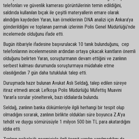
telefonları ve güvenlik kamerası görüntülerinin temin edildiğini,
saldırıda kullanılan bıçak ile çeşitli materyallerin emare olarak
alındığını kaydeden Yaran, kan örneklerinin DNA analizi için Ankara’ya
gönderildiğini ve toplanan parmak izlerinin Polis Genel Müdürlüğü’nde
incelemede olduğunu ifade etti.
Bugün itibariyle ifadesine başvurulacak 10 tanık bulunduğunu, cep
telefonlarının incelenmesinin ardından ortaya çıkacak kanıtların önemli
olduğunu belirten Yaran, soruşturmanın devam ettiğini ve zanlının
serbest kalması durumunda soruşturmaya müdahale etme
olasılığından 7 gün daha tutukluluk talep etti.
Duruşmada hazır bulunan Avukat Aslı Seldağ, talep edilen süreye
itiraz etmedi ancak Lefkoşa Polis Müdürlüğü Müfettiş Muavini
Yaran’a sorular yönelterek, bazı iddialarda bulundu.
Seldağ, zanlının banka dökümleriyle ilgili herhangi bir tespit olup
olmadığını sorarak, zanlının birlikte oldukları süre boyunca Z.A’ya
tehdit ve duygu sömürüsüyle 1 milyon 500 bin TL para akatardığını
iddia etti.