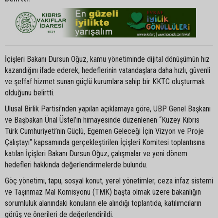
İçişleri Bakanı Dursun Oğuz, kamu yönetiminde dijital dönüşümün hız
kazandığını ifade ederek, hedeflerinin vatandaşlara daha hızlı, güvenli
ve şeffaf hizmet sunan güçlü kurumlara sahip bir KKTC oluşturmak
olduğunu belirtti.
Ulusal Birlik Partisi’nden yapılan açıklamaya göre, UBP Genel Başkanı
ve Başbakan Ünal Üstel’in himayesinde düzenlenen “Kuzey Kıbrıs
Türk Cumhuriyeti’nin Güçlü, Egemen Geleceği İçin Vizyon ve Proje
Çalıştayı” kapsamında gerçekleştirilen İçişleri Komitesi toplantısına
katılan İçişleri Bakanı Dursun Oğuz, çalışmalar ve yeni dönem
hedefleri hakkında değerlendirmelerde bulundu.
Göç yönetimi, tapu, sosyal konut, yerel yönetimler, ceza infaz sistemi
ve Taşınmaz Mal Komisyonu (TMK) başta olmak üzere bakanlığın
sorumluluk alanındaki konuların ele alındığı toplantıda, katılımcıların
görüş ve önerileri de değerlendirildi.