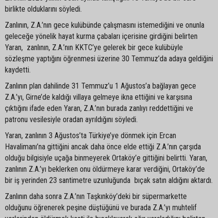
birlikte olduklarını söyledi.
Zanlının, Z.A.’nın gece kulübünde çalışmasını istemediğini ve onunla
geleceğe yönelik hayat kurma çabaları içerisine girdiğini belirten
Yaran, zanlının, Z.A.’nın KKTC’ye gelerek bir gece kulübüyle
sözleşme yaptığını öğrenmesi üzerine 30 Temmuz’da adaya geldiğini
kaydetti.
Zanlının plan dahilinde 31 Temmuz’u 1 Ağustos’a bağlayan gece
Z.A.’yı, Girne’de kaldığı villaya gelmeye ikna ettiğini ve karşısına
çıktığını ifade eden Yaran, Z.A.’nın burada zanlıyı reddettiğini ve
patronu vesilesiyle oradan ayrıldığını söyledi.
Yaran, zanlının 3 Ağustos’ta Türkiye’ye dönmek için Ercan
Havalimanı’na gittiğini ancak daha önce elde ettiği Z.A.’nın çarşıda
olduğu bilgisiyle uçağa binmeyerek Ortaköy’e gittiğini belirtti. Yaran,
zanlının Z.A.’yı beklerken onu öldürmeye karar verdiğini, Ortaköy’de
bir iş yerinden 23 santimetre uzunluğunda bıçak satın aldığını aktardı.
Zanlının daha sonra Z.A.’nın Taşkınköy’deki bir süpermarkette
olduğunu öğrenerek peşine düştüğünü ve burada Z.A.’yı muhtelif