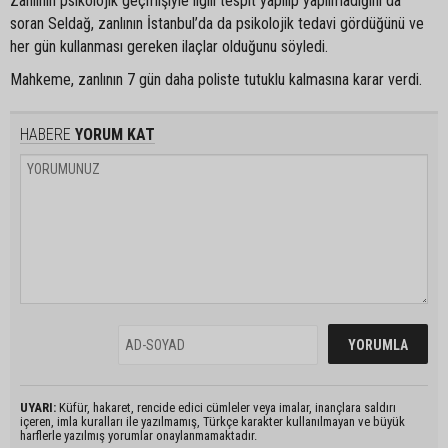
Zanlının psikolojik geçmişiyle ilgili tespit yapılıp yapılmadığını da
soran Seldağ, zanlının İstanbul’da da psikolojik tedavi gördüğünü ve
her gün kullanması gereken ilaçlar olduğunu söyledi.
Mahkeme, zanlının 7 gün daha poliste tutuklu kalmasına karar verdi.
HABERE
YORUM KAT
UYARI:
Küfür, hakaret, rencide edici cümleler veya imalar, inançlara saldırı
içeren, imla kuralları ile yazılmamış, Türkçe karakter kullanılmayan ve büyük
harflerle yazılmış yorumlar onaylanmamaktadır.