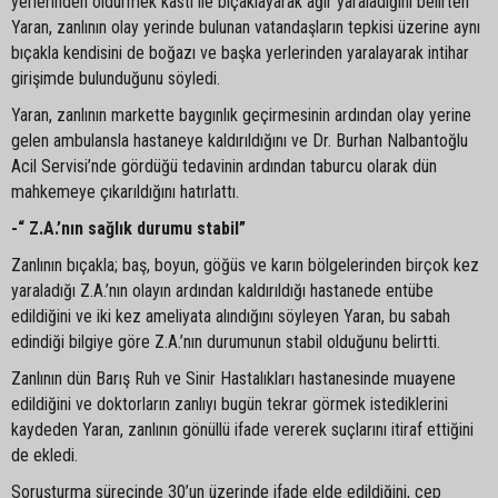
yerlerinden öldürmek kasti ile bıçaklayarak ağır yaraladığını belirten
Yaran, zanlının olay yerinde bulunan vatandaşların tepkisi üzerine aynı
bıçakla kendisini de boğazı ve başka yerlerinden yaralayarak intihar
girişimde bulunduğunu söyledi.
Yaran, zanlının markette baygınlık geçirmesinin ardından olay yerine
gelen ambulansla hastaneye kaldırıldığını ve Dr. Burhan Nalbantoğlu
Acil Servisi’nde gördüğü tedavinin ardından taburcu olarak dün
mahkemeye çıkarıldığını hatırlattı.
-“ Z.A.’nın sağlık durumu stabil”
Zanlının bıçakla; baş, boyun, göğüs ve karın bölgelerinden birçok kez
yaraladığı Z.A.’nın olayın ardından kaldırıldığı hastanede entübe
edildiğini ve iki kez ameliyata alındığını söyleyen Yaran, bu sabah
edindiği bilgiye göre Z.A.’nın durumunun stabil olduğunu belirtti.
Zanlının dün Barış Ruh ve Sinir Hastalıkları hastanesinde muayene
edildiğini ve doktorların zanlıyı bugün tekrar görmek istediklerini
kaydeden Yaran, zanlının gönüllü ifade vererek suçlarını itiraf ettiğini
de ekledi.
Soruşturma sürecinde 30’un üzerinde ifade elde edildiğini, cep