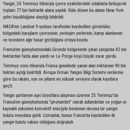
Yangın, 24 Temmuz itibarıyla çevre eyaletlerdeki odaklarla birleşerek
toplam 77 bin hektarlık alana yayıldı. Küle dönen bu alanın New York
şehri büyüklüğüne ulaştığı bildirildi.
NASA'nın Landsat 9 uydusu tarafından kaydedilen görüntüler,
bölgedeki barajların çevresinin, yerleşim yerlerinin, kamp alanlarının
ve tesislerin ağır hasar gördüğünü ortaya koydu.
Fransa'nın güneybatısındaki Gironde bölgesinde çıkan yangında 42 bin
hektardan fazla alan yandı ve Le Porge köyü büyük zarar gördü.
Temmuz sonu itibarıyla Fransa genelinde yanan alan miktarının 90 bin
hektarı aştığı belirtildi. Avrupa Orman Yangını Bilgi Sistemi verilerine
göre bu rakam, son on yılların en yüksek seviyesi olarak kayıtlara
geçti.
Yangın şartlarının aşırı boyutlara ulaşması üzerine 25 Temmuz'da
Fransa'nın güneybatısında "pironümbit" olarak adlandırılan ve yoğun ısı
kaynaklı yükselen konvektif enerjiyle beslenen devasa bir yangın
bulutu meydana geldi. Uzmanlar, bunun Fransa'da kaydedilen ilk
yangın bulutu vakası olduğunu doğruladı.