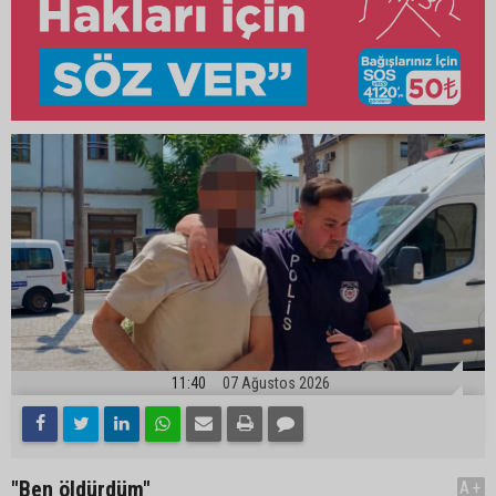
11:40
07 Ağustos 2026
"Ben öldürdüm"
A+