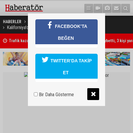
HABERLER
DÜNYA
FACEBOOK'TA
Kaliforniya'daki yangınlarda can kaybı artıyor
BEĞEN
Trafik kazasında 85 yaşındaki Turan Obalı hayatını kaybetti, 3 kişi ya
TWITTER'DA TAKİP
ET
Bir Daha Gösterme