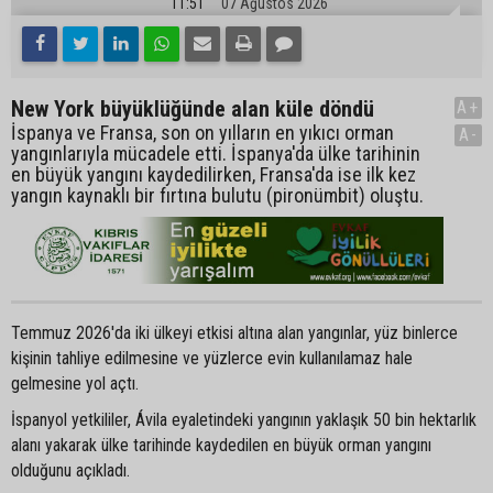
11:51
07 Ağustos 2026
New York büyüklüğünde alan küle döndü
A+
İspanya ve Fransa, son on yılların en yıkıcı orman
A-
yangınlarıyla mücadele etti. İspanya'da ülke tarihinin
en büyük yangını kaydedilirken, Fransa'da ise ilk kez
yangın kaynaklı bir fırtına bulutu (pironümbit) oluştu.
Temmuz 2026'da iki ülkeyi etkisi altına alan yangınlar, yüz binlerce
kişinin tahliye edilmesine ve yüzlerce evin kullanılamaz hale
gelmesine yol açtı.
İspanyol yetkililer, Ávila eyaletindeki yangının yaklaşık 50 bin hektarlık
alanı yakarak ülke tarihinde kaydedilen en büyük orman yangını
olduğunu açıkladı.