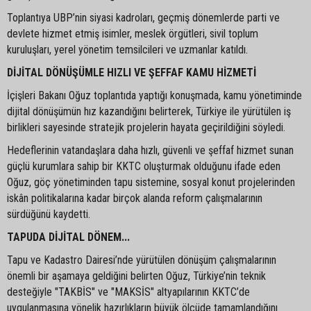
Toplantıya UBP’nin siyasi kadroları, geçmiş dönemlerde parti ve
devlete hizmet etmiş isimler, meslek örgütleri, sivil toplum
kuruluşları, yerel yönetim temsilcileri ve uzmanlar katıldı.
DİJİTAL DÖNÜŞÜMLE HIZLI VE ŞEFFAF KAMU HİZMETİ
İçişleri Bakanı Oğuz toplantıda yaptığı konuşmada, kamu yönetiminde
dijital dönüşümün hız kazandığını belirterek, Türkiye ile yürütülen iş
birlikleri sayesinde stratejik projelerin hayata geçirildiğini söyledi.
Hedeflerinin vatandaşlara daha hızlı, güvenli ve şeffaf hizmet sunan
güçlü kurumlara sahip bir KKTC oluşturmak olduğunu ifade eden
Oğuz, göç yönetiminden tapu sistemine, sosyal konut projelerinden
iskân politikalarına kadar birçok alanda reform çalışmalarının
sürdüğünü kaydetti.
TAPUDA DİJİTAL DÖNEM...
Tapu ve Kadastro Dairesi’nde yürütülen dönüşüm çalışmalarının
önemli bir aşamaya geldiğini belirten Oğuz, Türkiye’nin teknik
desteğiyle "TAKBİS" ve "MAKSİS" altyapılarının KKTC’de
uygulanmasına yönelik hazırlıkların büyük ölçüde tamamlandığını