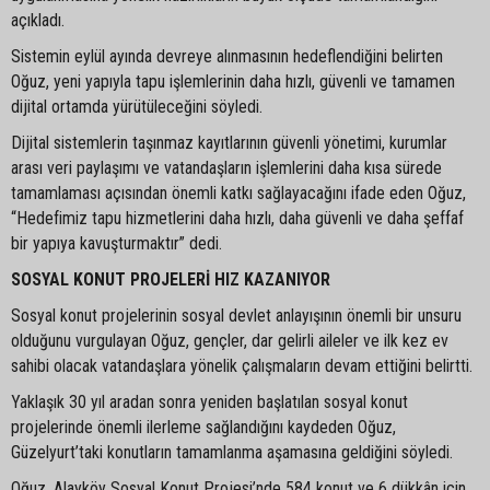
açıkladı.
Sistemin eylül ayında devreye alınmasının hedeflendiğini belirten
Oğuz, yeni yapıyla tapu işlemlerinin daha hızlı, güvenli ve tamamen
dijital ortamda yürütüleceğini söyledi.
Dijital sistemlerin taşınmaz kayıtlarının güvenli yönetimi, kurumlar
arası veri paylaşımı ve vatandaşların işlemlerini daha kısa sürede
tamamlaması açısından önemli katkı sağlayacağını ifade eden Oğuz,
“Hedefimiz tapu hizmetlerini daha hızlı, daha güvenli ve daha şeffaf
bir yapıya kavuşturmaktır” dedi.
SOSYAL KONUT PROJELERİ HIZ KAZANIYOR
Sosyal konut projelerinin sosyal devlet anlayışının önemli bir unsuru
olduğunu vurgulayan Oğuz, gençler, dar gelirli aileler ve ilk kez ev
sahibi olacak vatandaşlara yönelik çalışmaların devam ettiğini belirtti.
Yaklaşık 30 yıl aradan sonra yeniden başlatılan sosyal konut
projelerinde önemli ilerleme sağlandığını kaydeden Oğuz,
Güzelyurt’taki konutların tamamlanma aşamasına geldiğini söyledi.
Oğuz, Alayköy Sosyal Konut Projesi’nde 584 konut ve 6 dükkân için