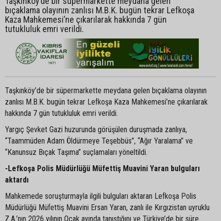
Taşkınköy’de bir süpermarkette meydana gelen
bıçaklama olayının zanlısı M.B.K. bugün tekrar Lefkoşa
Kaza Mahkemesi’ne çıkarılarak hakkında 7 gün
tutukluluk emri verildi.
Taşkınköy’de bir süpermarkette meydana gelen bıçaklama olayının
zanlısı M.B.K. bugün tekrar Lefkoşa Kaza Mahkemesi’ne çıkarılarak
hakkında 7 gün tutukluluk emri verildi.
Yargıç Şevket Gazi huzurunda görüşülen duruşmada zanlıya,
“Taammüden Adam Öldürmeye Teşebbüs”, “Ağır Yaralama” ve
“Kanunsuz Bıçak Taşıma” suçlamaları yöneltildi.
-Lefkoşa Polis Müdürlüğü Müfettiş Muavini Yaran bulguları
aktardı
Mahkemede soruşturmayla ilgili bulguları aktaran Lefkoşa Polis
Müdürlüğü Müfettiş Muavini Ersan Yaran, zanlı ile Kırgızistan uyruklu
Z.A.’nın 2026 yılının Ocak ayında tanıştığını ve Türkiye’de bir süre