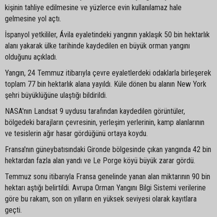
kişinin tahliye edilmesine ve yüzlerce evin kullanılamaz hale
gelmesine yol açtı.
İspanyol yetkililer, Ávila eyaletindeki yangının yaklaşık 50 bin hektarlık
alanı yakarak ülke tarihinde kaydedilen en büyük orman yangını
olduğunu açıkladı.
Yangın, 24 Temmuz itibarıyla çevre eyaletlerdeki odaklarla birleşerek
toplam 77 bin hektarlık alana yayıldı. Küle dönen bu alanın New York
şehri büyüklüğüne ulaştığı bildirildi.
NASA'nın Landsat 9 uydusu tarafından kaydedilen görüntüler,
bölgedeki barajların çevresinin, yerleşim yerlerinin, kamp alanlarının
ve tesislerin ağır hasar gördüğünü ortaya koydu.
Fransa'nın güneybatısındaki Gironde bölgesinde çıkan yangında 42 bin
hektardan fazla alan yandı ve Le Porge köyü büyük zarar gördü.
Temmuz sonu itibarıyla Fransa genelinde yanan alan miktarının 90 bin
hektarı aştığı belirtildi. Avrupa Orman Yangını Bilgi Sistemi verilerine
göre bu rakam, son on yılların en yüksek seviyesi olarak kayıtlara
geçti.