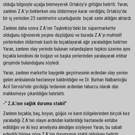
olduğu bilgisiyle uçağa binmeyerek Ortaköy’e gittiğini belirtti. Yaran,
zanlının Z.A.’yı beklerken onu öldürmeye karar verdiğini, Ortaköy’de
bir iş yerinden 23 santimetre uzunluğunda bıçak satın aldığını aktardı.
Zanlının daha sonra Z.A.’nın Taşkınköy’deki bir süpermarkette
olduğunu öğrenerek peşine düştüğünü ve burada Z.A.’yı muhtelif
yerlerinden öldürmek kasti ile bıçaklayarak ağır yaraladığını belirten
Yaran, zanlının olay yerinde bulunan vatandaşların tepkisi üzerine aynı
bıçakla kendisini de boğazı ve başka yerlerinden yaralayarak intihar
girişimde bulunduğunu söyledi.
Yaran, zanlının markette baygınlık geçirmesinin ardından olay yerine
gelen ambulansla hastaneye kaldırıldığını ve Dr. Burhan Nalbantoğlu
Acil Servisi’nde gördüğü tedavinin ardından taburcu olarak dün
mahkemeye çıkarıldığını hatırlattı.
-“ Z.A.’nın sağlık durumu stabil”
Zanlının bıçakla; baş, boyun, göğüs ve karın bölgelerinden birçok kez
yaraladığı Z.A.’nın olayın ardından kaldırıldığı hastanede entübe
edildiğini ve iki kez ameliyata alındığını söyleyen Yaran, bu sabah
edindiği bilgiye göre Z.A.’nın durumunun stabil olduğunu belirtti.