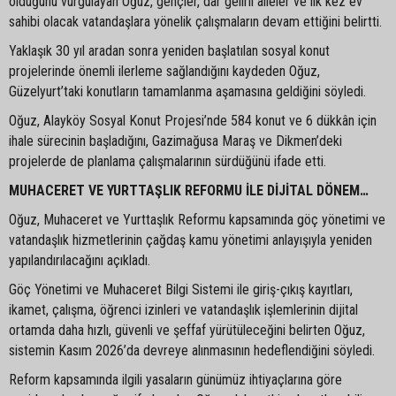
olduğunu vurgulayan Oğuz, gençler, dar gelirli aileler ve ilk kez ev
sahibi olacak vatandaşlara yönelik çalışmaların devam ettiğini belirtti.
Yaklaşık 30 yıl aradan sonra yeniden başlatılan sosyal konut
projelerinde önemli ilerleme sağlandığını kaydeden Oğuz,
Güzelyurt’taki konutların tamamlanma aşamasına geldiğini söyledi.
Oğuz, Alayköy Sosyal Konut Projesi’nde 584 konut ve 6 dükkân için
ihale sürecinin başladığını, Gazimağusa Maraş ve Dikmen’deki
projelerde de planlama çalışmalarının sürdüğünü ifade etti.
MUHACERET VE YURTTAŞLIK REFORMU İLE DİJİTAL DÖNEM…
Oğuz, Muhaceret ve Yurttaşlık Reformu kapsamında göç yönetimi ve
vatandaşlık hizmetlerinin çağdaş kamu yönetimi anlayışıyla yeniden
yapılandırılacağını açıkladı.
Göç Yönetimi ve Muhaceret Bilgi Sistemi ile giriş-çıkış kayıtları,
ikamet, çalışma, öğrenci izinleri ve vatandaşlık işlemlerinin dijital
ortamda daha hızlı, güvenli ve şeffaf yürütüleceğini belirten Oğuz,
sistemin Kasım 2026’da devreye alınmasının hedeflendiğini söyledi.
Reform kapsamında ilgili yasaların günümüz ihtiyaçlarına göre