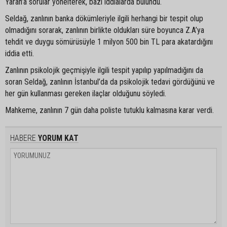
Yaran’a sorular yönelterek, bazı iddialarda bulundu.
Seldağ, zanlının banka dökümleriyle ilgili herhangi bir tespit olup
olmadığını sorarak, zanlının birlikte oldukları süre boyunca Z.A’ya
tehdit ve duygu sömürüsüyle 1 milyon 500 bin TL para akatardığını
iddia etti.
Zanlının psikolojik geçmişiyle ilgili tespit yapılıp yapılmadığını da
soran Seldağ, zanlının İstanbul’da da psikolojik tedavi gördüğünü ve
her gün kullanması gereken ilaçlar olduğunu söyledi.
Mahkeme, zanlının 7 gün daha poliste tutuklu kalmasına karar verdi.
HABERE
YORUM KAT