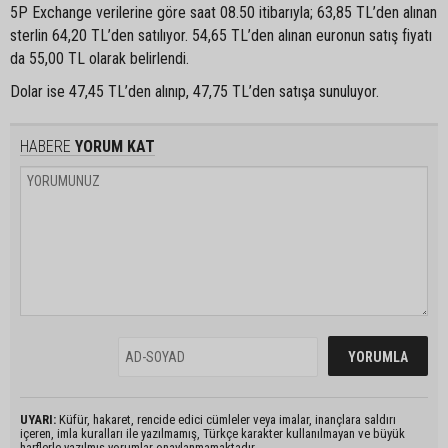
5P Exchange verilerine göre saat 08.50 itibarıyla; 63,85 TL’den alınan
sterlin 64,20 TL’den satılıyor. 54,65 TL’den alınan euronun satış fiyatı
da 55,00 TL olarak belirlendi.
Dolar ise 47,45 TL’den alınıp, 47,75 TL’den satışa sunuluyor.
HABERE
YORUM KAT
UYARI:
Küfür, hakaret, rencide edici cümleler veya imalar, inançlara saldırı
içeren, imla kuralları ile yazılmamış, Türkçe karakter kullanılmayan ve büyük
harflerle yazılmış yorumlar onaylanmamaktadır.