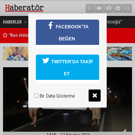
“Karanlıkları aydınlığa biz çevireceğiz”
HABERLER
GÜNDEM
FACEBOOK'TA
"Ben öldürdüm"
BEĞEN
TWITTER'DA TAKİP
ET
Bir Daha Gösterme
14:19
27 Ağustos 2024