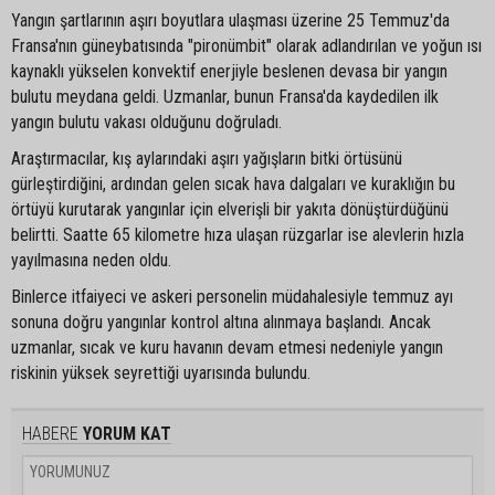
Yangın şartlarının aşırı boyutlara ulaşması üzerine 25 Temmuz'da
Fransa'nın güneybatısında "pironümbit" olarak adlandırılan ve yoğun ısı
kaynaklı yükselen konvektif enerjiyle beslenen devasa bir yangın
bulutu meydana geldi. Uzmanlar, bunun Fransa'da kaydedilen ilk
yangın bulutu vakası olduğunu doğruladı.
Araştırmacılar, kış aylarındaki aşırı yağışların bitki örtüsünü
gürleştirdiğini, ardından gelen sıcak hava dalgaları ve kuraklığın bu
örtüyü kurutarak yangınlar için elverişli bir yakıta dönüştürdüğünü
belirtti. Saatte 65 kilometre hıza ulaşan rüzgarlar ise alevlerin hızla
yayılmasına neden oldu.
Binlerce itfaiyeci ve askeri personelin müdahalesiyle temmuz ayı
sonuna doğru yangınlar kontrol altına alınmaya başlandı. Ancak
uzmanlar, sıcak ve kuru havanın devam etmesi nedeniyle yangın
riskinin yüksek seyrettiği uyarısında bulundu.
HABERE
YORUM KAT