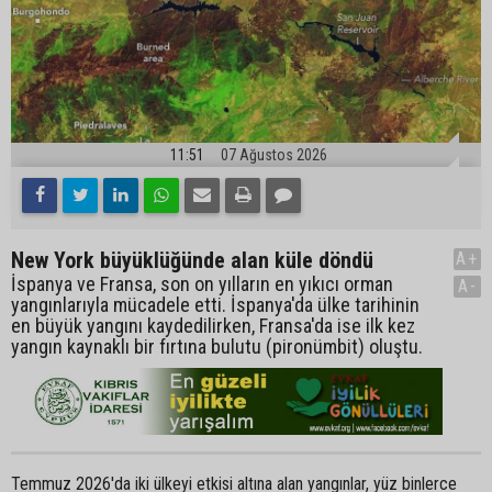
11:51
07 Ağustos 2026
New York büyüklüğünde alan küle döndü
A+
İspanya ve Fransa, son on yılların en yıkıcı orman
A-
yangınlarıyla mücadele etti. İspanya'da ülke tarihinin
en büyük yangını kaydedilirken, Fransa'da ise ilk kez
yangın kaynaklı bir fırtına bulutu (pironümbit) oluştu.
Temmuz 2026'da iki ülkeyi etkisi altına alan yangınlar, yüz binlerce