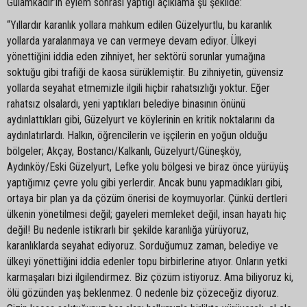
Gulamkadir’in eylem sonrası yaptığı açıklama şu şekilde:
“Yıllardır karanlık yollara mahkum edilen Güzelyurtlu, bu karanlık
yollarda yaralanmaya ve can vermeye devam ediyor. Ülkeyi
yönettiğini iddia eden zihniyet, her sektörü sorunlar yumağına
soktuğu gibi trafiği de kaosa sürüklemiştir. Bu zihniyetin, güvensiz
yollarda seyahat etmemizle ilgili hiçbir rahatsızlığı yoktur. Eğer
rahatsız olsalardı, yeni yaptıkları belediye binasının önünü
aydınlattıkları gibi, Güzelyurt ve köylerinin en kritik noktalarını da
aydınlatırlardı. Halkın, öğrencilerin ve işçilerin en yoğun olduğu
bölgeler; Akçay, Bostancı/Kalkanlı, Güzelyurt/Güneşköy,
Aydınköy/Eski Güzelyurt, Lefke yolu bölgesi ve biraz önce yürüyüş
yaptığımız çevre yolu gibi yerlerdir. Ancak bunu yapmadıkları gibi,
ortaya bir plan ya da çözüm önerisi de koymuyorlar. Çünkü dertleri
ülkenin yönetilmesi değil; gayeleri memleket değil, insan hayatı hiç
değil! Bu nedenle istikrarlı bir şekilde karanlığa yürüyoruz,
karanlıklarda seyahat ediyoruz. Sorduğumuz zaman, belediye ve
ülkeyi yönettiğini iddia edenler topu birbirlerine atıyor. Onların yetki
karmaşaları bizi ilgilendirmez. Biz çözüm istiyoruz. Ama biliyoruz ki,
ölü gözünden yaş beklenmez. O nedenle biz çözeceğiz diyoruz.