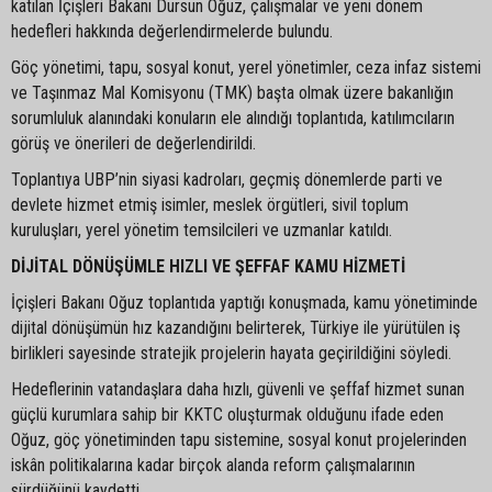
katılan İçişleri Bakanı Dursun Oğuz, çalışmalar ve yeni dönem
hedefleri hakkında değerlendirmelerde bulundu.
Göç yönetimi, tapu, sosyal konut, yerel yönetimler, ceza infaz sistemi
ve Taşınmaz Mal Komisyonu (TMK) başta olmak üzere bakanlığın
sorumluluk alanındaki konuların ele alındığı toplantıda, katılımcıların
görüş ve önerileri de değerlendirildi.
Toplantıya UBP’nin siyasi kadroları, geçmiş dönemlerde parti ve
devlete hizmet etmiş isimler, meslek örgütleri, sivil toplum
kuruluşları, yerel yönetim temsilcileri ve uzmanlar katıldı.
DİJİTAL DÖNÜŞÜMLE HIZLI VE ŞEFFAF KAMU HİZMETİ
İçişleri Bakanı Oğuz toplantıda yaptığı konuşmada, kamu yönetiminde
dijital dönüşümün hız kazandığını belirterek, Türkiye ile yürütülen iş
birlikleri sayesinde stratejik projelerin hayata geçirildiğini söyledi.
Hedeflerinin vatandaşlara daha hızlı, güvenli ve şeffaf hizmet sunan
güçlü kurumlara sahip bir KKTC oluşturmak olduğunu ifade eden
Oğuz, göç yönetiminden tapu sistemine, sosyal konut projelerinden
iskân politikalarına kadar birçok alanda reform çalışmalarının
sürdüğünü kaydetti.