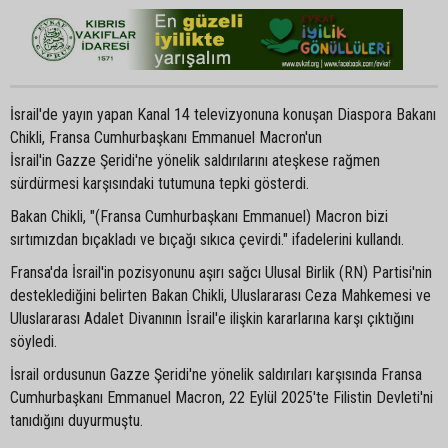
İsrail'de yayın yapan Kanal 14 televizyonuna konuşan Diaspora Bakanı
Chikli, Fransa Cumhurbaşkanı Emmanuel Macron'un
İsrail'in Gazze Şeridi'ne yönelik saldırılarını ateşkese rağmen
sürdürmesi karşısındaki tutumuna tepki gösterdi.
Bakan Chikli, "(Fransa Cumhurbaşkanı Emmanuel) Macron bizi
sırtımızdan bıçakladı ve bıçağı sıkıca çevirdi." ifadelerini kullandı.
Fransa'da İsrail'in pozisyonunu aşırı sağcı Ulusal Birlik (RN) Partisi'nin
desteklediğini belirten Bakan Chikli, Uluslararası Ceza Mahkemesi ve
Uluslararası Adalet Divanının İsrail'e ilişkin kararlarına karşı çıktığını
söyledi.
İsrail ordusunun Gazze Şeridi'ne yönelik saldırıları karşısında Fransa
Cumhurbaşkanı Emmanuel Macron, 22 Eylül 2025'te Filistin Devleti'ni
tanıdığını duyurmuştu.