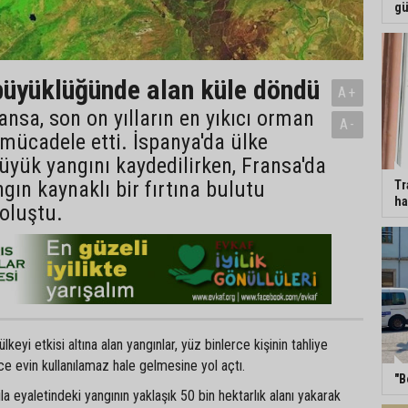
gü
üyüklüğünde alan küle döndü
A+
ansa, son on yılların en yıkıcı orman
A-
 mücadele etti. İspanya'da ülke
büyük yangını kaydedilirken, Fransa'da
ngın kaynaklı bir fırtına bulutu
Tr
ha
oluştu.
eyi etkisi altına alan yangınlar, yüz binlerce kişinin tahliye
e evin kullanılamaz hale gelmesine yol açtı.
"B
vila eyaletindeki yangının yaklaşık 50 bin hektarlık alanı yakarak