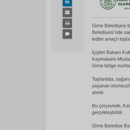
Girne Belediyesi b
Belediyesi’nde sağ
tedbir amaçlı toplan
İçişleri Bakanı Ku
Kaymakamı Mustaf
Girne bölge muhtarl
Toplantıda, sağana
yaşanan olumsuzluk
alındı.
Bu çerçevede, Kar
gerçekleştirildi.
Girne Belediye Baş