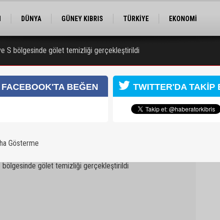
M
DÜNYA
GÜNEY KIBRIS
TÜRKİYE
EKONOMİ
ELER
RÖPORTAJ
EĞİTİM
SPOR
e S bölgesinde gölet temizliği gerçekleştirildi
FACEBOOK'TA BEĞEN
TWITTER'DA TAKİP 
aha Gösterme