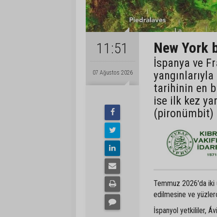
New York b
11:51
İspanya ve Fr
yangınlarıyla
07 Ağustos 2026
tarihinin en 
ise ilk kez ya
(pironümbit) 
Temmuz 2026'da iki ülk
edilmesine ve yüzlerc
İspanyol yetkililer, Á