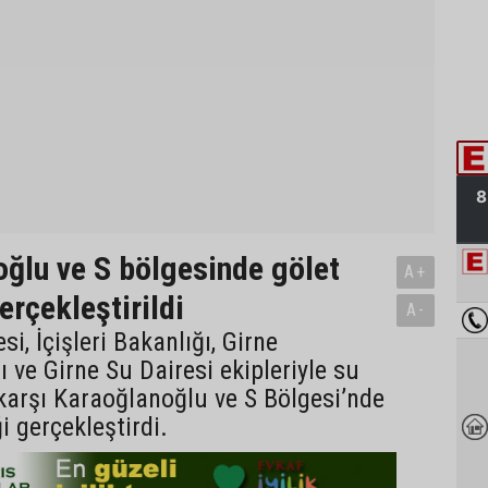
ğlu ve S bölgesinde gölet
A+
erçekleştirildi
A-
si, İçişleri Bakanlığı, Girne
ve Girne Su Dairesi ekipleriyle su
karşı Karaoğlanoğlu ve S Bölgesi’nde
i gerçekleştirdi.