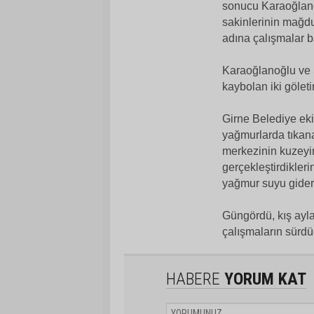
sonucu Karaoğlano
sakinlerinin mağdur
adına çalışmalar ba
Karaoğlanoğlu ve 
kaybolan iki göletin
Girne Belediye eki
yağmurlarda tıkan
merkezinin kuzeyin
gerçekleştirdikle
yağmur suyu giderl
Güngördü, kış ayl
çalışmaların sürdüğ
HABERE
YORUM KAT