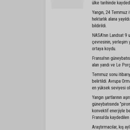
ülke tarihinde kayded
Yangın, 24 Temmuz iti
hektarlık alana yayıl
bildirildi.
NASA'nın Landsat 9 uy
çevresinin, yerleşim y
ortaya koydu.
Fransa'nın güneybatı
alan yandı ve Le Por
Temmuz sonu itibarıyl
belirtildi. Avrupa Orm
en yüksek seviyesi ol
Yangın şartlarının aş
güneybatısında "piron
konvektif enerjiyle 
Fransa'da kaydedilen 
Araştırmacılar, kış ayl