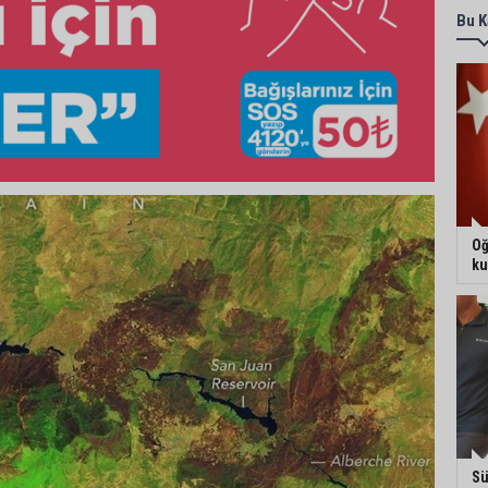
Bu K
Oğ
ku
Sü