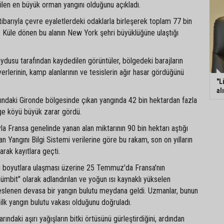
ilen en büyük orman yangını olduğunu açıkladı.
barıyla çevre eyaletlerdeki odaklarla birleşerek toplam 77 bin
dı. Küle dönen bu alanın New York şehri büyüklüğüne ulaştığı
dusu tarafından kaydedilen görüntüler, bölgedeki barajların
erlerinin, kamp alanlarının ve tesislerin ağır hasar gördüğünü
"L
al
sındaki Gironde bölgesinde çıkan yangında 42 bin hektardan fazla
ge köyü büyük zarar gördü.
a Fransa genelinde yanan alan miktarının 90 bin hektarı aştığı
an Yangını Bilgi Sistemi verilerine göre bu rakam, son on yılların
arak kayıtlara geçti.
ırı boyutlara ulaşması üzerine 25 Temmuz'da Fransa'nın
ümbit" olarak adlandırılan ve yoğun ısı kaynaklı yükselen
beslenen devasa bir yangın bulutu meydana geldi. Uzmanlar, bunun
ilk yangın bulutu vakası olduğunu doğruladı.
arındaki aşırı yağışların bitki örtüsünü gürleştirdiğini, ardından