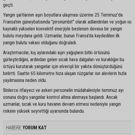
geçti.
Yangın şartlarının aşırı boyutlara ulaşması üzerine 25 Temmuz'da
Fransa'nın güneybatısında "pironümbit" olarak adlandırılan ve yoğun ısı
kaynaklı yükselen konvektif enerjiyle beslenen devasa bir yangın
bulutu meydana geldi. Uzmanlar, bunun Fransa'da kaydedilen ilk
yangın bulutu vakası olduğunu doğruladı.
Araştırmacılar, kış aylarındaki aşırı yağışların bitki örtüsünü
gürleştirdiğini, ardından gelen sıcak hava dalgaları ve kuraklığın bu
örtüyü kurutarak yangınlar için elverişli bir yakıta dönüştürdüğünü
belirtti. Saatte 65 kilometre hıza ulaşan rüzgarlar ise alevlerin hızla
yayılmasına neden oldu.
Binlerce itfaiyeci ve askeri personelin müdahalesiyle temmuz ayı
sonuna doğru yangınlar kontrol altına alınmaya başlandı. Ancak
uzmanlar, sıcak ve kuru havanın devam etmesi nedeniyle yangın
riskinin yüksek seyrettiği uyarısında bulundu.
HABERE
YORUM KAT