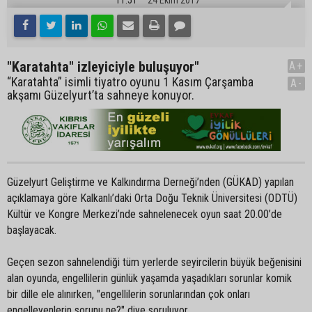
"Karatahta" izleyiciyle buluşuyor"
A+
“Karatahta” isimli tiyatro oyunu 1 Kasım Çarşamba
A-
akşamı Güzelyurt’ta sahneye konuyor.
Güzelyurt Geliştirme ve Kalkındırma Derneği’nden (GÜKAD) yapılan
açıklamaya göre Kalkanlı’daki Orta Doğu Teknik Üniversitesi (ODTÜ)
Kültür ve Kongre Merkezi’nde sahnelenecek oyun saat 20.00’de
başlayacak.
Geçen sezon sahnelendiği tüm yerlerde seyircilerin büyük beğenisini
alan oyunda, engellilerin günlük yaşamda yaşadıkları sorunlar komik
bir dille ele alınırken, "engellilerin sorunlarından çok onları
engelleyenlerin sorunu ne?" diye soruluyor.