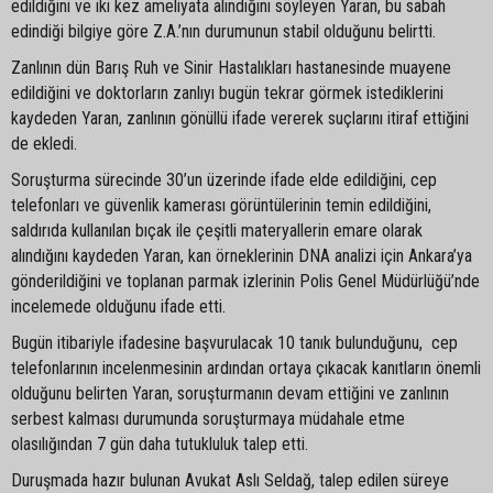
edildiğini ve iki kez ameliyata alındığını söyleyen Yaran, bu sabah
edindiği bilgiye göre Z.A.’nın durumunun stabil olduğunu belirtti.
Zanlının dün Barış Ruh ve Sinir Hastalıkları hastanesinde muayene
edildiğini ve doktorların zanlıyı bugün tekrar görmek istediklerini
kaydeden Yaran, zanlının gönüllü ifade vererek suçlarını itiraf ettiğini
de ekledi.
Soruşturma sürecinde 30’un üzerinde ifade elde edildiğini, cep
telefonları ve güvenlik kamerası görüntülerinin temin edildiğini,
saldırıda kullanılan bıçak ile çeşitli materyallerin emare olarak
alındığını kaydeden Yaran, kan örneklerinin DNA analizi için Ankara’ya
gönderildiğini ve toplanan parmak izlerinin Polis Genel Müdürlüğü’nde
incelemede olduğunu ifade etti.
Bugün itibariyle ifadesine başvurulacak 10 tanık bulunduğunu, cep
telefonlarının incelenmesinin ardından ortaya çıkacak kanıtların önemli
olduğunu belirten Yaran, soruşturmanın devam ettiğini ve zanlının
serbest kalması durumunda soruşturmaya müdahale etme
olasılığından 7 gün daha tutukluluk talep etti.
Duruşmada hazır bulunan Avukat Aslı Seldağ, talep edilen süreye