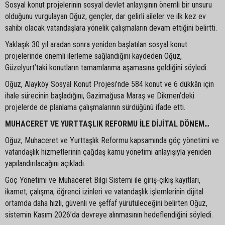
Sosyal konut projelerinin sosyal devlet anlayışının önemli bir unsuru
olduğunu vurgulayan Oğuz, gençler, dar gelirli aileler ve ilk kez ev
sahibi olacak vatandaşlara yönelik çalışmaların devam ettiğini belirtti.
Yaklaşık 30 yıl aradan sonra yeniden başlatılan sosyal konut
projelerinde önemli ilerleme sağlandığını kaydeden Oğuz,
Güzelyurt’taki konutların tamamlanma aşamasına geldiğini söyledi.
Oğuz, Alayköy Sosyal Konut Projesi’nde 584 konut ve 6 dükkân için
ihale sürecinin başladığını, Gazimağusa Maraş ve Dikmen’deki
projelerde de planlama çalışmalarının sürdüğünü ifade etti.
MUHACERET VE YURTTAŞLIK REFORMU İLE DİJİTAL DÖNEM…
Oğuz, Muhaceret ve Yurttaşlık Reformu kapsamında göç yönetimi ve
vatandaşlık hizmetlerinin çağdaş kamu yönetimi anlayışıyla yeniden
yapılandırılacağını açıkladı.
Göç Yönetimi ve Muhaceret Bilgi Sistemi ile giriş-çıkış kayıtları,
ikamet, çalışma, öğrenci izinleri ve vatandaşlık işlemlerinin dijital
ortamda daha hızlı, güvenli ve şeffaf yürütüleceğini belirten Oğuz,
sistemin Kasım 2026’da devreye alınmasının hedeflendiğini söyledi.