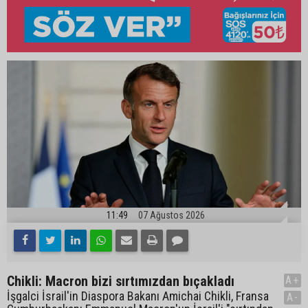
11:49
07 Ağustos 2026
Chikli: Macron bizi sırtımızdan bıçakladı
A+
İşgalci İsrail'in Diaspora Bakanı Amichai Chikli, Fransa
A-