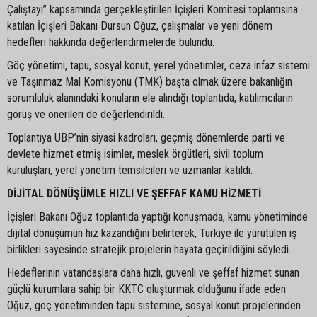
Çalıştayı” kapsamında gerçekleştirilen İçişleri Komitesi toplantısına
katılan İçişleri Bakanı Dursun Oğuz, çalışmalar ve yeni dönem
hedefleri hakkında değerlendirmelerde bulundu.
Göç yönetimi, tapu, sosyal konut, yerel yönetimler, ceza infaz sistemi
ve Taşınmaz Mal Komisyonu (TMK) başta olmak üzere bakanlığın
sorumluluk alanındaki konuların ele alındığı toplantıda, katılımcıların
görüş ve önerileri de değerlendirildi.
Toplantıya UBP’nin siyasi kadroları, geçmiş dönemlerde parti ve
devlete hizmet etmiş isimler, meslek örgütleri, sivil toplum
kuruluşları, yerel yönetim temsilcileri ve uzmanlar katıldı.
DİJİTAL DÖNÜŞÜMLE HIZLI VE ŞEFFAF KAMU HİZMETİ
İçişleri Bakanı Oğuz toplantıda yaptığı konuşmada, kamu yönetiminde
dijital dönüşümün hız kazandığını belirterek, Türkiye ile yürütülen iş
birlikleri sayesinde stratejik projelerin hayata geçirildiğini söyledi.
Hedeflerinin vatandaşlara daha hızlı, güvenli ve şeffaf hizmet sunan
güçlü kurumlara sahip bir KKTC oluşturmak olduğunu ifade eden
Oğuz, göç yönetiminden tapu sistemine, sosyal konut projelerinden