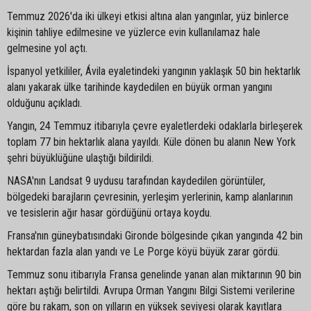
Temmuz 2026'da iki ülkeyi etkisi altına alan yangınlar, yüz binlerce
kişinin tahliye edilmesine ve yüzlerce evin kullanılamaz hale
gelmesine yol açtı.
İspanyol yetkililer, Ávila eyaletindeki yangının yaklaşık 50 bin hektarlık
alanı yakarak ülke tarihinde kaydedilen en büyük orman yangını
olduğunu açıkladı.
Yangın, 24 Temmuz itibarıyla çevre eyaletlerdeki odaklarla birleşerek
toplam 77 bin hektarlık alana yayıldı. Küle dönen bu alanın New York
şehri büyüklüğüne ulaştığı bildirildi.
NASA'nın Landsat 9 uydusu tarafından kaydedilen görüntüler,
bölgedeki barajların çevresinin, yerleşim yerlerinin, kamp alanlarının
ve tesislerin ağır hasar gördüğünü ortaya koydu.
Fransa'nın güneybatısındaki Gironde bölgesinde çıkan yangında 42 bin
hektardan fazla alan yandı ve Le Porge köyü büyük zarar gördü.
Temmuz sonu itibarıyla Fransa genelinde yanan alan miktarının 90 bin
hektarı aştığı belirtildi. Avrupa Orman Yangını Bilgi Sistemi verilerine
göre bu rakam, son on yılların en yüksek seviyesi olarak kayıtlara