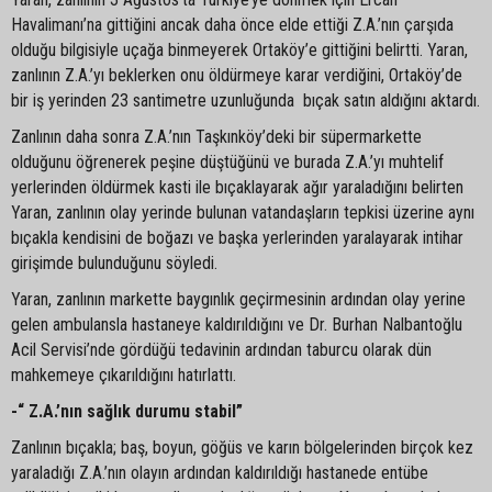
Havalimanı’na gittiğini ancak daha önce elde ettiği Z.A.’nın çarşıda
olduğu bilgisiyle uçağa binmeyerek Ortaköy’e gittiğini belirtti. Yaran,
zanlının Z.A.’yı beklerken onu öldürmeye karar verdiğini, Ortaköy’de
bir iş yerinden 23 santimetre uzunluğunda bıçak satın aldığını aktardı.
Zanlının daha sonra Z.A.’nın Taşkınköy’deki bir süpermarkette
olduğunu öğrenerek peşine düştüğünü ve burada Z.A.’yı muhtelif
yerlerinden öldürmek kasti ile bıçaklayarak ağır yaraladığını belirten
Yaran, zanlının olay yerinde bulunan vatandaşların tepkisi üzerine aynı
bıçakla kendisini de boğazı ve başka yerlerinden yaralayarak intihar
girişimde bulunduğunu söyledi.
Yaran, zanlının markette baygınlık geçirmesinin ardından olay yerine
gelen ambulansla hastaneye kaldırıldığını ve Dr. Burhan Nalbantoğlu
Acil Servisi’nde gördüğü tedavinin ardından taburcu olarak dün
mahkemeye çıkarıldığını hatırlattı.
-“ Z.A.’nın sağlık durumu stabil”
Zanlının bıçakla; baş, boyun, göğüs ve karın bölgelerinden birçok kez
yaraladığı Z.A.’nın olayın ardından kaldırıldığı hastanede entübe