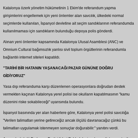
Katalonya özerk yönetim hükümetinin 1 Ekim'de referandum yapma
girişimlerini engellemek için yeni önlemler alan savcılık, ülkedeki normal
seçimlerde kullanılan, İspanyol devletine ait seçim sandıklarının referandumda
kullanılmaması için sandıkların bulunduğu depoya polis gönderdi.
Alınan yeni önlemler kapsamında Katalonya Ulusal Asamblesi (ANC) ve
Omnium Cultural bağımsızlık yanlısı sivil toplum örgütlerinin referandumla
bağlantılı internet siteleri kapatıldı.
"TARİHİ BİR HATANIN YAŞANACAĞI PAZAR GÜNÜNE DOĞRU
GİDİYORUZ"
Yasa dışı referanduma karşı düzenlenen operasyonlara doğrudan destek
vermekten kaçınan Katalonya yerel polisi ise okulların kapatılmasının "kamu
düzenini riske sokabileceği" uyarısında bulundu.
İspanyol basınında yer alan haberlere göre, Katalonya yerel polisi savcılığa
"Verilen talimatları yerine getireceğiz ancak ölçülü davranacağız çünkü bu
talimatları uygulamak istenmeyen sonuçlar doğurabilir." yanıtını verdi.