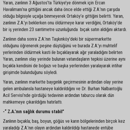
Yaran, zanlının 3 Ağustos’ta Türkiye’ye dönmek için Ercan
Havalimanı’na gittiğini ancak daha önce elde ettiği Z.A.’nın çarşıda
olduğu bilgisiyle uçağa binmeyerek Ortaköy’e gittiğini belirtti. Yaran,
zanlının Z.A.’yı beklerken onu öldürmeye karar verdiğini, Ortaköy’de
bir iş yerinden 23 santimetre uzunluğunda bıçak satın aldığını aktardı.
Zanlının daha sonra Z.A.’nın Taşkınköy’deki bir süpermarkette
olduğunu öğrenerek peşine düştüğünü ve burada Z.A.’yı muhtelif
yerlerinden öldürmek kasti ile bıçaklayarak ağır yaraladığını belirten
Yaran, zanlının olay yerinde bulunan vatandaşların tepkisi üzerine aynı
bıçakla kendisini de boğazı ve başka yerlerinden yaralayarak intihar
girişimde bulunduğunu söyledi.
Yaran, zanlının markette baygınlık geçirmesinin ardından olay yerine
gelen ambulansla hastaneye kaldırıldığını ve Dr. Burhan Nalbantoğlu
Acil Servisi’nde gördüğü tedavinin ardından taburcu olarak dün
mahkemeye çıkarıldığını hatırlattı.
-“ Z.A.’nın sağlık durumu stabil”
Zanlının bıçakla; baş, boyun, göğüs ve karın bölgelerinden birçok kez
yaraladığı Z.A.’nın olayın ardından kaldırıldığı hastanede entübe