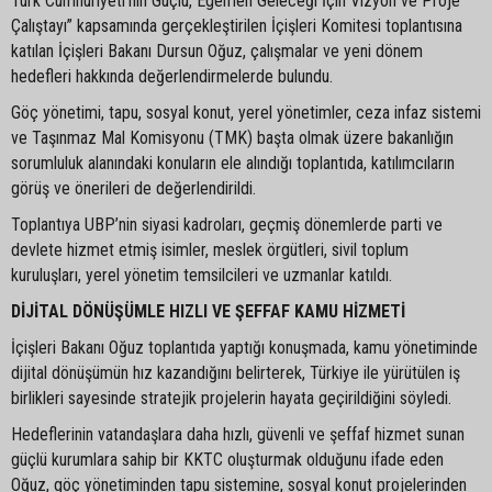
Türk Cumhuriyeti’nin Güçlü, Egemen Geleceği İçin Vizyon ve Proje
Çalıştayı” kapsamında gerçekleştirilen İçişleri Komitesi toplantısına
katılan İçişleri Bakanı Dursun Oğuz, çalışmalar ve yeni dönem
hedefleri hakkında değerlendirmelerde bulundu.
Göç yönetimi, tapu, sosyal konut, yerel yönetimler, ceza infaz sistemi
ve Taşınmaz Mal Komisyonu (TMK) başta olmak üzere bakanlığın
sorumluluk alanındaki konuların ele alındığı toplantıda, katılımcıların
görüş ve önerileri de değerlendirildi.
Toplantıya UBP’nin siyasi kadroları, geçmiş dönemlerde parti ve
devlete hizmet etmiş isimler, meslek örgütleri, sivil toplum
kuruluşları, yerel yönetim temsilcileri ve uzmanlar katıldı.
DİJİTAL DÖNÜŞÜMLE HIZLI VE ŞEFFAF KAMU HİZMETİ
İçişleri Bakanı Oğuz toplantıda yaptığı konuşmada, kamu yönetiminde
dijital dönüşümün hız kazandığını belirterek, Türkiye ile yürütülen iş
birlikleri sayesinde stratejik projelerin hayata geçirildiğini söyledi.
Hedeflerinin vatandaşlara daha hızlı, güvenli ve şeffaf hizmet sunan
güçlü kurumlara sahip bir KKTC oluşturmak olduğunu ifade eden
Oğuz, göç yönetiminden tapu sistemine, sosyal konut projelerinden