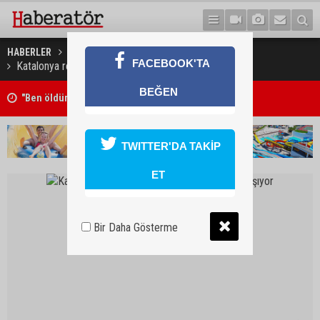
HABERLER
DÜNYA
FACEBOOK'TA
Katalonya referandum yasağını delmeye çalışıyor
BEĞEN
"Ben öldürdüm"
TWITTER'DA TAKİP
ET
Bir Daha Gösterme