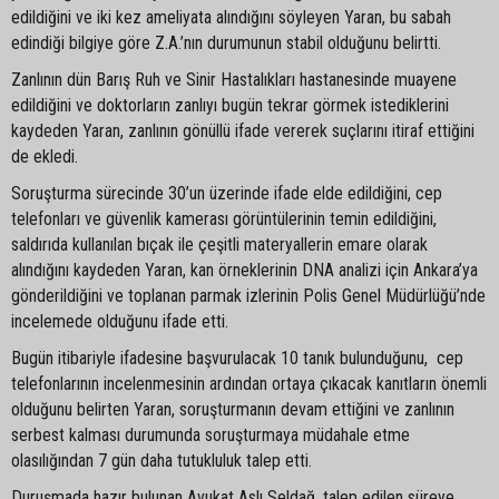
edildiğini ve iki kez ameliyata alındığını söyleyen Yaran, bu sabah
edindiği bilgiye göre Z.A.’nın durumunun stabil olduğunu belirtti.
Zanlının dün Barış Ruh ve Sinir Hastalıkları hastanesinde muayene
edildiğini ve doktorların zanlıyı bugün tekrar görmek istediklerini
kaydeden Yaran, zanlının gönüllü ifade vererek suçlarını itiraf ettiğini
de ekledi.
Soruşturma sürecinde 30’un üzerinde ifade elde edildiğini, cep
telefonları ve güvenlik kamerası görüntülerinin temin edildiğini,
saldırıda kullanılan bıçak ile çeşitli materyallerin emare olarak
alındığını kaydeden Yaran, kan örneklerinin DNA analizi için Ankara’ya
gönderildiğini ve toplanan parmak izlerinin Polis Genel Müdürlüğü’nde
incelemede olduğunu ifade etti.
Bugün itibariyle ifadesine başvurulacak 10 tanık bulunduğunu, cep
telefonlarının incelenmesinin ardından ortaya çıkacak kanıtların önemli
olduğunu belirten Yaran, soruşturmanın devam ettiğini ve zanlının
serbest kalması durumunda soruşturmaya müdahale etme
olasılığından 7 gün daha tutukluluk talep etti.
Duruşmada hazır bulunan Avukat Aslı Seldağ, talep edilen süreye