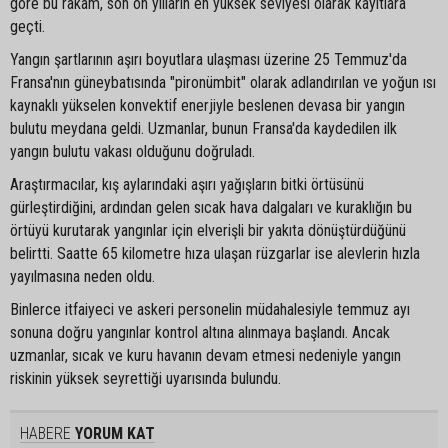
göre bu rakam, son on yılların en yüksek seviyesi olarak kayıtlara
geçti.
Yangın şartlarının aşırı boyutlara ulaşması üzerine 25 Temmuz'da
Fransa'nın güneybatısında "pironümbit" olarak adlandırılan ve yoğun ısı
kaynaklı yükselen konvektif enerjiyle beslenen devasa bir yangın
bulutu meydana geldi. Uzmanlar, bunun Fransa'da kaydedilen ilk
yangın bulutu vakası olduğunu doğruladı.
Araştırmacılar, kış aylarındaki aşırı yağışların bitki örtüsünü
gürleştirdiğini, ardından gelen sıcak hava dalgaları ve kuraklığın bu
örtüyü kurutarak yangınlar için elverişli bir yakıta dönüştürdüğünü
belirtti. Saatte 65 kilometre hıza ulaşan rüzgarlar ise alevlerin hızla
yayılmasına neden oldu.
Binlerce itfaiyeci ve askeri personelin müdahalesiyle temmuz ayı
sonuna doğru yangınlar kontrol altına alınmaya başlandı. Ancak
uzmanlar, sıcak ve kuru havanın devam etmesi nedeniyle yangın
riskinin yüksek seyrettiği uyarısında bulundu.
HABERE
YORUM KAT