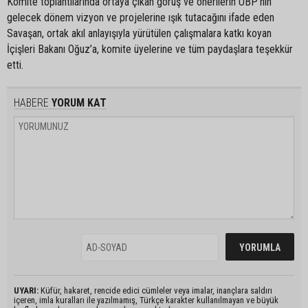
Komite toplantılarında ortaya çıkan görüş ve önerilerin UBP’nin
gelecek dönem vizyon ve projelerine ışık tutacağını ifade eden
Savaşan, ortak akıl anlayışıyla yürütülen çalışmalara katkı koyan
İçişleri Bakanı Oğuz’a, komite üyelerine ve tüm paydaşlara teşekkür
etti.
HABERE
YORUM KAT
UYARI:
Küfür, hakaret, rencide edici cümleler veya imalar, inançlara saldırı
içeren, imla kuralları ile yazılmamış, Türkçe karakter kullanılmayan ve büyük