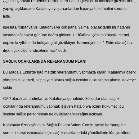
Aşırı sol görüşlü Podemos Partisi lideri Pablo Iglesias da mecliste gazetecilere
yaptığı açıklamada Katalonya yaşananlardan İspanya hükümetini sorumlu
tuttu.
Iglesias, "İspanya ve Katalonya'ya çok pahalıya mal olacak tarihi bir hatanın
yaşanacağı pazar gününe doğru gidiyoruz. Hükümet çözümü plastik mermi,
cop ve tazyikli suda buluyor gibi gözüküyor. İstenmeyen bir 1 Ekim olacağına
ilişkin çok ciddi endişelerim var." dedi.
SAĞLIK OCAKLARINDA REFERANDUM PLANI
Bu arada 1 Ekim'de bağımsızlık referandumu yapmakta kararlı Katalonya özerk
yönetimi hükümeti, seçim yeri olarak sağlık ocaklarını kullanma planını devreye
soktu.
CAP olarak adlandırılan ve Katalonya genelinde 80 kadar olan sağlık
ocaklarında referandumu yapmak isteyen Katalonya özerk hükümeti, bu
şekilde sağlık personelinin de oy kullanabileceğini açıkladı.
Katalonya özerk yönetimi Sağlık Bakanı Antoni Comin, yasal herhangi bir
sorunla karşılaşmamaları için sağlık ocaklarındaki yöneticilerin tüm yetkilerini