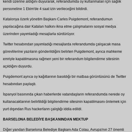
kendi üzerine aldığını duyurarak, referandumda oy kullanmaları için sağlık
personeline 1 Ekim'de 4 saat izin verileceğini bildirdi.
Katalonya özerk yönetim Başkanı Carles Puigdemont, referandumun
yapılacağına dair Katalan halkını ikna etme çalışmalarını sosyal medya
üzerinden yayımladığı mesajlarla sürdürüyor.
Twitter hesabından yayımladığı mesajlarda referandumda çalışacak masa
görevlilerine yazıların gönderildiğini belirten Puigdemont, ayrıca mahkeme
emriyle kapatılmasına rağmen yeni bir referandum bilgilendirme sitesinin
açıldığını duyurdu.
Puigdemont ayrıca oy kağıtlarının basıldığı bir matbaa görüntüsünü de Twitter
hesabından paylaştı.
İspanyol basınında çıkan haberlerde vatandaşların referandumda nerede oy
kullanacaklarının belirtildiği bilgilendirme sitesinin kapatılmasını önlemek için
yurt dışından Rus hackerların çalıştığı iddia edildi.
BARSELONA BELEDİYE BAŞKANINDAN MEKTUP
Diğer yandan Barselona Belediye Başkanı Ada Colau, Avrupa'nın 27 önemli