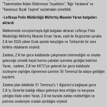
“Taammüden Adam Öldürmeye Teşebbüs”, “Ağır Yaralama” ve
“Kanunsuz Bıçak Taşıma” suçlamaları yöneltildi.
-Lefkoşa Polis Müdürlüğü Müfettiş Muavini Yaran bulguları
aktardı
Mahkemede soruşturmayla ilgili bulguları aktaran Lefkoşa Polis
Müdürlüğü Müfettiş Muavini Ersan Yaran, zanlı ile Kırgızistan uyruklu
Z.A.’nın 2026 yılının Ocak ayında tanıştığını ve Türkiye’de bir süre
birlikte olduklarını söyledi.
Zanlının, Z.A.’nın gece kulübünde çalışmasını istemediğini ve onunla
geleceğe yönelik hayat kurma çabaları içerisine girdiğini belirten
Yaran, zanlının, Z.A.’nın KKTC’ye gelerek bir gece kulübüyle
sözleşme yaptığını öğrenmesi üzerine 30 Temmuz’da adaya geldiğini
kaydetti.
Zanlının plan dahilinde 31 Temmuz’u 1 Ağustos’a bağlayan gece
Z.A.’yı, Girne’de kaldığı villaya gelmeye ikna ettiğini ve karşısına
çıktığını ifade eden Yaran, Z.A.’nın burada zanlıyı reddettiğini ve
patronu vesilesiyle oradan ayrıldığını söyledi.