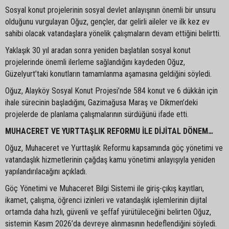
Sosyal konut projelerinin sosyal devlet anlayışının önemli bir unsuru
olduğunu vurgulayan Oğuz, gençler, dar gelirli aileler ve ilk kez ev
sahibi olacak vatandaşlara yönelik çalışmaların devam ettiğini belirtti.
Yaklaşık 30 yıl aradan sonra yeniden başlatılan sosyal konut
projelerinde önemli ilerleme sağlandığını kaydeden Oğuz,
Güzelyurt’taki konutların tamamlanma aşamasına geldiğini söyledi.
Oğuz, Alayköy Sosyal Konut Projesi’nde 584 konut ve 6 dükkân için
ihale sürecinin başladığını, Gazimağusa Maraş ve Dikmen’deki
projelerde de planlama çalışmalarının sürdüğünü ifade etti.
MUHACERET VE YURTTAŞLIK REFORMU İLE DİJİTAL DÖNEM…
Oğuz, Muhaceret ve Yurttaşlık Reformu kapsamında göç yönetimi ve
vatandaşlık hizmetlerinin çağdaş kamu yönetimi anlayışıyla yeniden
yapılandırılacağını açıkladı.
Göç Yönetimi ve Muhaceret Bilgi Sistemi ile giriş-çıkış kayıtları,
ikamet, çalışma, öğrenci izinleri ve vatandaşlık işlemlerinin dijital
ortamda daha hızlı, güvenli ve şeffaf yürütüleceğini belirten Oğuz,
sistemin Kasım 2026’da devreye alınmasının hedeflendiğini söyledi.