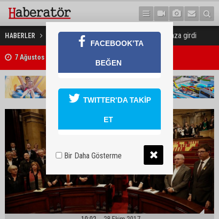
Katalonya'nın bağımsızlığı çıkmaza girdi
HABERLER
DÜNYA
FACEBOOK'TA
Trafik kazasında 85 yaşındaki Turan Obalı hayatını kaybetti, 3 kişi ya
BEĞEN
TWITTER'DA TAKİP
ET
Bir Daha Gösterme
10:02
28 Ekim 2017