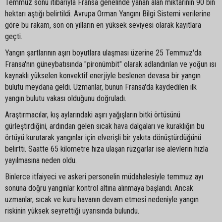
Temmuz sonu itibarıyla Fransa genelinde yanan alan miktarının 90 bin
hektarı aştığı belirtildi. Avrupa Orman Yangını Bilgi Sistemi verilerine
göre bu rakam, son on yılların en yüksek seviyesi olarak kayıtlara
geçti.
Yangın şartlarının aşırı boyutlara ulaşması üzerine 25 Temmuz'da
Fransa'nın güneybatısında "pironümbit" olarak adlandırılan ve yoğun ısı
kaynaklı yükselen konvektif enerjiyle beslenen devasa bir yangın
bulutu meydana geldi. Uzmanlar, bunun Fransa'da kaydedilen ilk
yangın bulutu vakası olduğunu doğruladı.
Araştırmacılar, kış aylarındaki aşırı yağışların bitki örtüsünü
gürleştirdiğini, ardından gelen sıcak hava dalgaları ve kuraklığın bu
örtüyü kurutarak yangınlar için elverişli bir yakıta dönüştürdüğünü
belirtti. Saatte 65 kilometre hıza ulaşan rüzgarlar ise alevlerin hızla
yayılmasına neden oldu.
Binlerce itfaiyeci ve askeri personelin müdahalesiyle temmuz ayı
sonuna doğru yangınlar kontrol altına alınmaya başlandı. Ancak
uzmanlar, sıcak ve kuru havanın devam etmesi nedeniyle yangın
riskinin yüksek seyrettiği uyarısında bulundu.