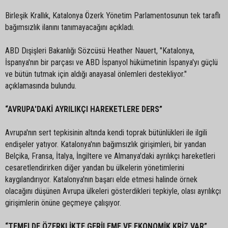
Birleşik Krallık, Katalonya Özerk Yönetim Parlamentosunun tek taraflı
bağımsızlık ilanını tanımayacağını açıkladı.
ABD Dışişleri Bakanlığı Sözcüsü Heather Nauert, "Katalonya,
İspanya'nın bir parçası ve ABD İspanyol hükümetinin İspanya'yı güçlü
ve bütün tutmak için aldığı anayasal önlemleri destekliyor."
açıklamasında bulundu.
“AVRUPA'DAKİ AYRILIKÇI HAREKETLERE DERS”
Avrupa'nın sert tepkisinin altında kendi toprak bütünlükleri ile ilgili
endişeler yatıyor. Katalonya'nın bağımsızlık girişimleri, bir yandan
Belçika, Fransa, İtalya, İngiltere ve Almanya'daki ayrılıkçı hareketleri
cesaretlendirirken diğer yandan bu ülkelerin yönetimlerini
kaygılandırıyor. Katalonya'nın başarı elde etmesi halinde örnek
olacağını düşünen Avrupa ülkeleri gösterdikleri tepkiyle, olası ayrılıkçı
girişimlerin önüne geçmeye çalışıyor.
“TEMELDE ÖZERKLİKTE GERİLEME VE EKONOMİK KRİZ VAR”