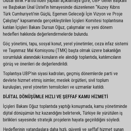
Ulusal Birlik Partisi’nden yapılan açıklamaya göre, UBP Genel Başkanı
ve Başbakan Ünal Üstel’in himayesinde düzenlenen “Kuzey Kıbrıs
Türk Cumhuriyeti’nin Güçlü, Egemen Geleceği İçin Vizyon ve Proje
Çalıştayı” kapsamında gerçekleştirilen İçişleri Komitesi toplantısına
katılan İçişleri Bakanı Dursun Oğuz, çalışmalar ve yeni dönem
hedefleri hakkında değerlendirmelerde bulundu.
Göç yönetimi, tapu, sosyal konut, yerel yönetimler, ceza infaz sistemi
ve Taşınmaz Mal Komisyonu (TMK) başta olmak üzere bakanlığın
sorumluluk alanındaki konuların ele alındığı toplantıda, katılımcıların
görüş ve önerileri de değerlendirildi.
Toplantıya UBP’nin siyasi kadroları, geçmiş dönemlerde parti ve
devlete hizmet etmiş isimler, meslek örgütleri, sivil toplum
kuruluşları, yerel yönetim temsilcileri ve uzmanlar katıldı.
DİJİTAL DÖNÜŞÜMLE HIZLI VE ŞEFFAF KAMU HİZMETİ
İçişleri Bakanı Oğuz toplantıda yaptığı konuşmada, kamu yönetiminde
dijital dönüşümün hız kazandığını belirterek, Türkiye ile yürütülen iş
birlikleri sayesinde stratejik projelerin hayata geçirildiğini söyledi.
Hedeflerinin vatandaşlara daha hızlı, güvenli ve şeffaf hizmet sunan