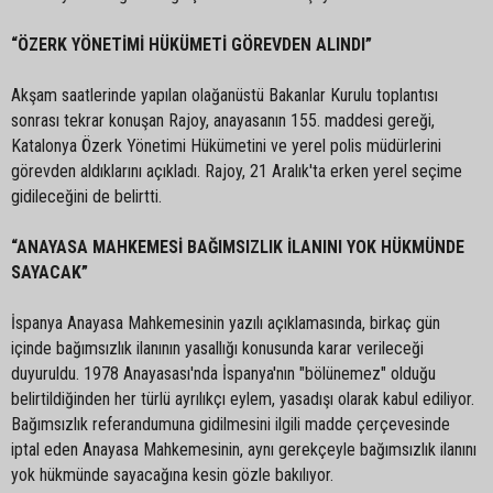
“ÖZERK YÖNETİMİ HÜKÜMETİ GÖREVDEN ALINDI”
Akşam saatlerinde yapılan olağanüstü Bakanlar Kurulu toplantısı
sonrası tekrar konuşan Rajoy, anayasanın 155. maddesi gereği,
Katalonya Özerk Yönetimi Hükümetini ve yerel polis müdürlerini
görevden aldıklarını açıkladı. Rajoy, 21 Aralık'ta erken yerel seçime
gidileceğini de belirtti.
“ANAYASA MAHKEMESİ BAĞIMSIZLIK İLANINI YOK HÜKMÜNDE
SAYACAK”
İspanya Anayasa Mahkemesinin yazılı açıklamasında, birkaç gün
içinde bağımsızlık ilanının yasallığı konusunda karar verileceği
duyuruldu. 1978 Anayasası'nda İspanya'nın "bölünemez" olduğu
belirtildiğinden her türlü ayrılıkçı eylem, yasadışı olarak kabul ediliyor.
Bağımsızlık referandumuna gidilmesini ilgili madde çerçevesinde
iptal eden Anayasa Mahkemesinin, aynı gerekçeyle bağımsızlık ilanını
yok hükmünde sayacağına kesin gözle bakılıyor.