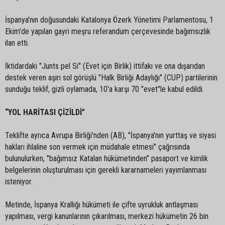
İspanya'nın doğusundaki Katalonya Özerk Yönetimi Parlamentosu, 1
Ekim'de yapılan gayri meşru referandum çerçevesinde bağımsızlık
ilan etti.
İktidardaki "Junts pel Si" (Evet için Birlik) ittifakı ve ona dışarıdan
destek veren aşırı sol görüşlü "Halk Birliği Adaylığı" (CUP) partilerinin
sunduğu teklif, gizli oylamada, 10'a karşı 70 "evet"le kabul edildi.
“YOL HARİTASI ÇİZİLDİ”
Teklifte ayrıca Avrupa Birliği'nden (AB), "İspanya'nın yurttaş ve siyasi
hakları ihlaline son vermek için müdahale etmesi" çağrısında
bulunulurken, "bağımsız Katalan hükümetinden" pasaport ve kimlik
belgelerinin oluşturulması için gerekli kararnameleri yayımlanması
isteniyor.
Metinde, İspanya Krallığı hükümeti ile çifte uyrukluk antlaşması
yapılması, vergi kanunlarının çıkarılması, merkezi hükümetin 26 bin