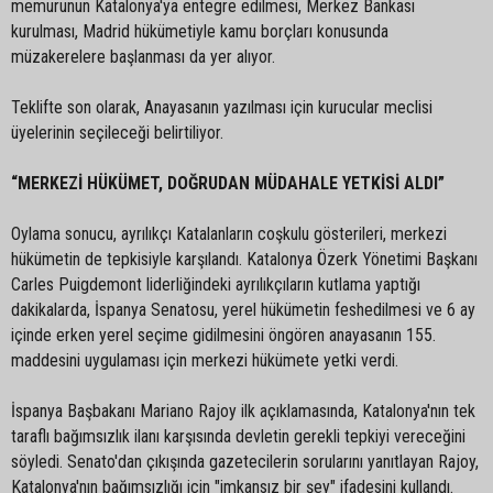
memurunun Katalonya'ya entegre edilmesi, Merkez Bankası
kurulması, Madrid hükümetiyle kamu borçları konusunda
müzakerelere başlanması da yer alıyor.
Teklifte son olarak, Anayasanın yazılması için kurucular meclisi
üyelerinin seçileceği belirtiliyor.
“MERKEZİ HÜKÜMET, DOĞRUDAN MÜDAHALE YETKİSİ ALDI”
Oylama sonucu, ayrılıkçı Katalanların coşkulu gösterileri, merkezi
hükümetin de tepkisiyle karşılandı. Katalonya Özerk Yönetimi Başkanı
Carles Puigdemont liderliğindeki ayrılıkçıların kutlama yaptığı
dakikalarda, İspanya Senatosu, yerel hükümetin feshedilmesi ve 6 ay
içinde erken yerel seçime gidilmesini öngören anayasanın 155.
maddesini uygulaması için merkezi hükümete yetki verdi.
İspanya Başbakanı Mariano Rajoy ilk açıklamasında, Katalonya'nın tek
taraflı bağımsızlık ilanı karşısında devletin gerekli tepkiyi vereceğini
söyledi. Senato'dan çıkışında gazetecilerin sorularını yanıtlayan Rajoy,
Katalonya'nın bağımsızlığı için "imkansız bir şey" ifadesini kullandı.