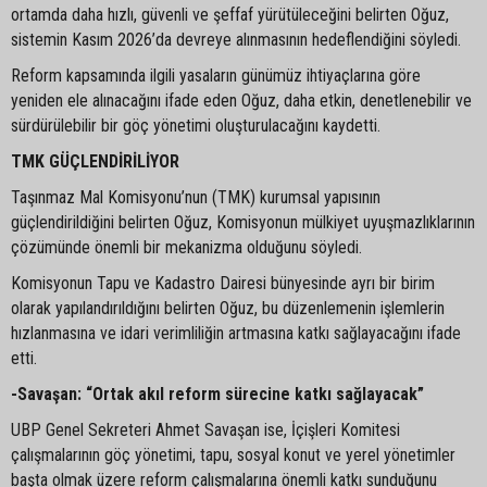
ortamda daha hızlı, güvenli ve şeffaf yürütüleceğini belirten Oğuz,
sistemin Kasım 2026’da devreye alınmasının hedeflendiğini söyledi.
Reform kapsamında ilgili yasaların günümüz ihtiyaçlarına göre
yeniden ele alınacağını ifade eden Oğuz, daha etkin, denetlenebilir ve
sürdürülebilir bir göç yönetimi oluşturulacağını kaydetti.
TMK GÜÇLENDİRİLİYOR
Taşınmaz Mal Komisyonu’nun (TMK) kurumsal yapısının
güçlendirildiğini belirten Oğuz, Komisyonun mülkiyet uyuşmazlıklarının
çözümünde önemli bir mekanizma olduğunu söyledi.
Komisyonun Tapu ve Kadastro Dairesi bünyesinde ayrı bir birim
olarak yapılandırıldığını belirten Oğuz, bu düzenlemenin işlemlerin
hızlanmasına ve idari verimliliğin artmasına katkı sağlayacağını ifade
etti.
-Savaşan: “Ortak akıl reform sürecine katkı sağlayacak”
UBP Genel Sekreteri Ahmet Savaşan ise, İçişleri Komitesi
çalışmalarının göç yönetimi, tapu, sosyal konut ve yerel yönetimler
başta olmak üzere reform çalışmalarına önemli katkı sunduğunu