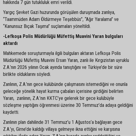
hakkında 7 gün tutukluluk emri verildi.
Yargıç Şevket Gazi huzurunda görüşülen duruşmada zanlıya,
“Taammüden Adam Öldürmeye Teşebbüs”, “Ağır Yaralama” ve
“Kanunsuz Bıçak Taşıma” suçlamaları yöneltildi.
-Lefkoşa Polis Müdürlüğü Müfettiş Muavini Yaran bulguları
aktardı
Mahkemede soruşturmayla ilgili bulguları aktaran Lefkoşa Polis
Müdürlüğü Müfettiş Muavini Ersan Yaran, zanlı ile Kırgızistan uyruklu
Z.A.’nın 2026 yılının Ocak ayında tanıştığını ve Türkiye’de bir süre
birlikte olduklarını söyledi.
Zanlının, Z.A.’nın gece kulübünde çalışmasını istemediğini ve onunla
geleceğe yönelik hayat kurma çabaları içerisine girdiğini belirten
Yaran, zanlının, Z.A.’nın KKTC’ye gelerek bir gece kulübüyle
sözleşme yaptığını öğrenmesi üzerine 30 Temmuz’da adaya geldiğini
kaydetti.
Zanlının plan dahilinde 31 Temmuz’u 1 Ağustos’a bağlayan gece
Z.A.’yı, Girne’de kaldığı villaya gelmeye ikna ettiğini ve karşısına