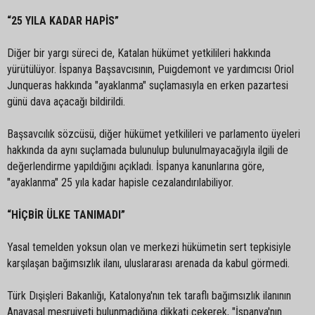
“25 YILA KADAR HAPİS”
Diğer bir yargı süreci de, Katalan hükümet yetkilileri hakkında
yürütülüyor. İspanya Başsavcısının, Puigdemont ve yardımcısı Oriol
Junqueras hakkında "ayaklanma" suçlamasıyla en erken pazartesi
günü dava açacağı bildirildi.
Başsavcılık sözcüsü, diğer hükümet yetkilileri ve parlamento üyeleri
hakkında da aynı suçlamada bulunulup bulunulmayacağıyla ilgili de
değerlendirme yapıldığını açıkladı. İspanya kanunlarına göre,
"ayaklanma" 25 yıla kadar hapisle cezalandırılabiliyor.
“HİÇBİR ÜLKE TANIMADI”
Yasal temelden yoksun olan ve merkezi hükümetin sert tepkisiyle
karşılaşan bağımsızlık ilanı, uluslararası arenada da kabul görmedi.
Türk Dışişleri Bakanlığı, Katalonya'nın tek taraflı bağımsızlık ilanının
Anayasal meşruiyeti bulunmadığına dikkati çekerek, "İspanya'nın