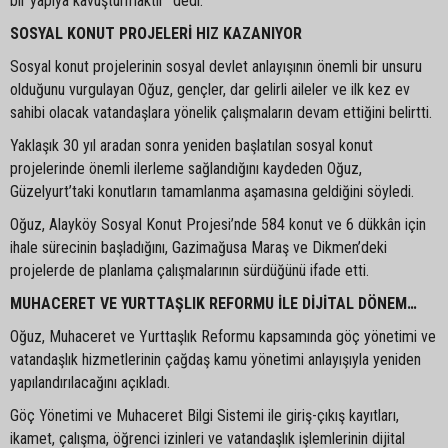
bir yapıya kavuşturmaktır” dedi.
SOSYAL KONUT PROJELERİ HIZ KAZANIYOR
Sosyal konut projelerinin sosyal devlet anlayışının önemli bir unsuru
olduğunu vurgulayan Oğuz, gençler, dar gelirli aileler ve ilk kez ev
sahibi olacak vatandaşlara yönelik çalışmaların devam ettiğini belirtti.
Yaklaşık 30 yıl aradan sonra yeniden başlatılan sosyal konut
projelerinde önemli ilerleme sağlandığını kaydeden Oğuz,
Güzelyurt’taki konutların tamamlanma aşamasına geldiğini söyledi.
Oğuz, Alayköy Sosyal Konut Projesi’nde 584 konut ve 6 dükkân için
ihale sürecinin başladığını, Gazimağusa Maraş ve Dikmen’deki
projelerde de planlama çalışmalarının sürdüğünü ifade etti.
MUHACERET VE YURTTAŞLIK REFORMU İLE DİJİTAL DÖNEM…
Oğuz, Muhaceret ve Yurttaşlık Reformu kapsamında göç yönetimi ve
vatandaşlık hizmetlerinin çağdaş kamu yönetimi anlayışıyla yeniden
yapılandırılacağını açıkladı.
Göç Yönetimi ve Muhaceret Bilgi Sistemi ile giriş-çıkış kayıtları,
ikamet, çalışma, öğrenci izinleri ve vatandaşlık işlemlerinin dijital