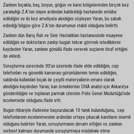
Zanlının bıçakla; baş, boyun, göğüs ve karın bölgelerinden birçok kez
yaraladığı Z.A.’nın olayın ardından kaldırıldığı hastanede entübe
edildiğini ve iki kez ameliyata alındığını söyleyen Yaran, bu sabah
edindiği bilgiye göre Z.A.’nın durumunun stabil olduğunu belirtti.
Zanlının dün Barış Ruh ve Sinir Hastalıkları hastanesinde muayene
edildiğini ve doktorların zanlıyı bugün tekrar görmek istediklerini
kaydeden Yaran, zanlının gönüllü ifade vererek suçlarını itiraf ettiğini
de ekledi.
Soruşturma sürecinde 30’un üzerinde ifade elde edildiğini, cep
telefonları ve güvenlik kamerası görüntülerinin temin edildiğini,
saldırıda kullanılan bıçak ile çeşitli materyallerin emare olarak
alındığını kaydeden Yaran, kan örneklerinin DNA analizi için Ankara’ya
gönderildiğini ve toplanan parmak izlerinin Polis Genel Müdürlüğü’nde
incelemede olduğunu ifade etti.
Bugün itibariyle ifadesine başvurulacak 10 tanık bulunduğunu, cep
telefonlarının incelenmesinin ardından ortaya çıkacak kanıtların önemli
olduğunu belirten Yaran, soruşturmanın devam ettiğini ve zanlının
serbest kalması durumunda soruşturmaya müdahale etme