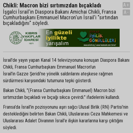
Chikli: Macron bizi sırtımızdan bıçakladı
A+
İşgalci İsrail'in Diaspora Bakanı Amichai Chikli, Fransa
A-
Cumhurbaşkanı Emmanuel Macron'un İsrail'i "sırtından
bıçakladığını" söyledi.
İsrail'de yayın yapan Kanal 14 televizyonuna konuşan Diaspora Bakanı
Chikli, Fransa Cumhurbaşkanı Emmanuel Macron'un
İsrail'in Gazze Şeridi'ne yönelik saldırılarını ateşkese rağmen
sürdürmesi karşısındaki tutumuna tepki gösterdi.
Bakan Chikli, "(Fransa Cumhurbaşkanı Emmanuel) Macron bizi
sırtımızdan bıçakladı ve bıçağı sıkıca çevirdi." ifadelerini kullandı.
Fransa'da İsrail'in pozisyonunu aşırı sağcı Ulusal Birlik (RN) Partisi'nin
desteklediğini belirten Bakan Chikli, Uluslararası Ceza Mahkemesi ve
Uluslararası Adalet Divanının İsrail'e ilişkin kararlarına karşı çıktığını
söyledi.