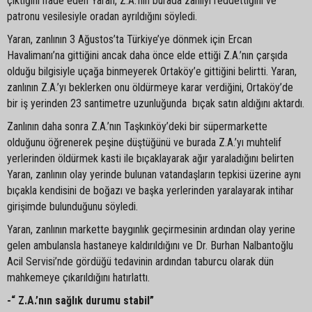
çıktığını ifade eden Yaran, Z.A.’nın burada zanlıyı reddettiğini ve
patronu vesilesiyle oradan ayrıldığını söyledi.
Yaran, zanlının 3 Ağustos’ta Türkiye’ye dönmek için Ercan
Havalimanı’na gittiğini ancak daha önce elde ettiği Z.A.’nın çarşıda
olduğu bilgisiyle uçağa binmeyerek Ortaköy’e gittiğini belirtti. Yaran,
zanlının Z.A.’yı beklerken onu öldürmeye karar verdiğini, Ortaköy’de
bir iş yerinden 23 santimetre uzunluğunda bıçak satın aldığını aktardı.
Zanlının daha sonra Z.A.’nın Taşkınköy’deki bir süpermarkette
olduğunu öğrenerek peşine düştüğünü ve burada Z.A.’yı muhtelif
yerlerinden öldürmek kasti ile bıçaklayarak ağır yaraladığını belirten
Yaran, zanlının olay yerinde bulunan vatandaşların tepkisi üzerine aynı
bıçakla kendisini de boğazı ve başka yerlerinden yaralayarak intihar
girişimde bulunduğunu söyledi.
Yaran, zanlının markette baygınlık geçirmesinin ardından olay yerine
gelen ambulansla hastaneye kaldırıldığını ve Dr. Burhan Nalbantoğlu
Acil Servisi’nde gördüğü tedavinin ardından taburcu olarak dün
mahkemeye çıkarıldığını hatırlattı.
-“ Z.A.’nın sağlık durumu stabil”