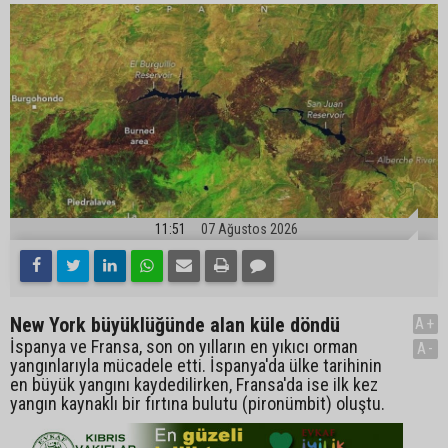
11:51
07 Ağustos 2026
New York büyüklüğünde alan küle döndü
A+
İspanya ve Fransa, son on yılların en yıkıcı orman
A-
yangınlarıyla mücadele etti. İspanya'da ülke tarihinin
en büyük yangını kaydedilirken, Fransa'da ise ilk kez
yangın kaynaklı bir fırtına bulutu (pironümbit) oluştu.