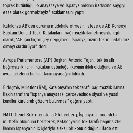
toprak bütünlüğü ile anayasaya ve İspanya halkının iradesine saygıyı
esas olarak görmekteyiz." açıklamasını yaptı.
Katalonya AB'den duruma müdahale etmesini istese de AB Konseyi
Başkanı Donald Tusk, Katalanların bağımsızlık ilan etmesiyle ilgili
olarak, "AB için hiçbir şey değişmedi. İspanya, bizim tek muhatabımız
olmayı sürdürüyor." dedi.
Avrupa Parlamentosu (AP) Başkanı Antonio Tajani, tek taraflı
bağımsızlık ilanını hukukun üstünlüğü ilkesinin ihlali olduğunu ve AB
üyesi ülkelerin bu ilanı tanımayacağını bildirdi.
Birleşmiş Milletler (BM), Katalonya'nın tek taraflı bağımsızlık ilanına
ilişkin taraflara "İspanya anayasası çerçevesinde siyasi ve yasal
kanallar kurularak çözüm bulunması" çağrısı yaptı.
NATO Genel Sekreteri Jens Stoltenberg, İspanya'nın önemli bir
müttefik olduğunu belirterek, Katalonya'nın tek taraflı bağımsızlık
ilanının İspanya'nın iç işleriyle alakalı bir konu olduğunu ifade etti.