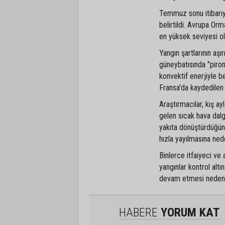
Temmuz sonu itibarıyl
belirtildi. Avrupa Orm
en yüksek seviyesi ol
Yangın şartlarının aş
güneybatısında "piron
konvektif enerjiyle 
Fransa'da kaydedilen 
Araştırmacılar, kış ayl
gelen sıcak hava dalga
yakıta dönüştürdüğünü
hızla yayılmasına ned
Binlerce itfaiyeci v
yangınlar kontrol alt
devam etmesi nedeniyl
HABERE
YORUM KAT