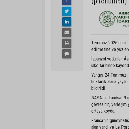
(pironümbit) 
Temmuz 2026'da iki ülk
edilmesine ve yüzlerc
İspanyol yetkililer, Á
ülke tarihinde kayded
Yangın, 24 Temmuz iti
hektarlık alana yayıl
bildirildi.
NASA'nın Landsat 9 uy
çevresinin, yerleşim y
ortaya koydu.
Fransa'nın güneybatı
alan yandı ve Le Por