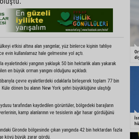
oluştu.
eyi etkisi altına alan yangınlar, yüz binlerce kişinin tahliye
Or
e evin kullanılamaz hale gelmesine yol açtı.
di
vila eyaletindeki yangının yaklaşık 50 bin hektarlık alanı yakarak
ilen en büyük orman yangını olduğunu açıkladı.
barıyla çevre eyaletlerdeki odaklarla birleşerek toplam 77 bin
dı. Küle dönen bu alanın New York şehri büyüklüğüne ulaştığı
dusu tarafından kaydedilen görüntüler, bölgedeki barajların
erlerinin, kamp alanlarının ve tesislerin ağır hasar gördüğünü
İs
hü
sındaki Gironde bölgesinde çıkan yangında 42 bin hektardan fazla
ge köyü büyük zarar gördü.