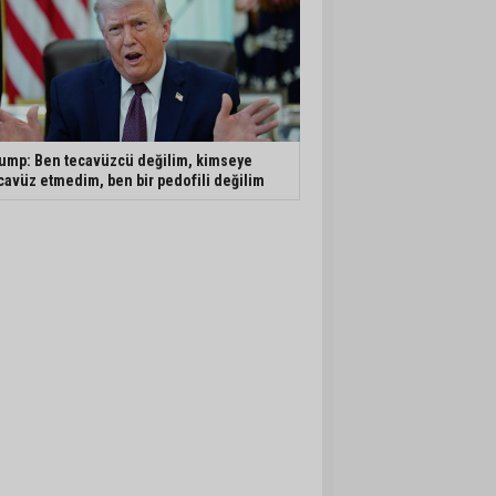
ump: Ben tecavüzcü değilim, kimseye
cavüz etmedim, ben bir pedofili değilim