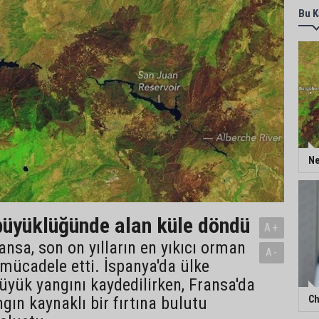
Bu K
Ne
üyüklüğünde alan küle döndü
A+
ansa, son on yılların en yıkıcı orman
A-
 mücadele etti. İspanya'da ülke
büyük yangını kaydedilirken, Fransa'da
Ch
ngın kaynaklı bir fırtına bulutu