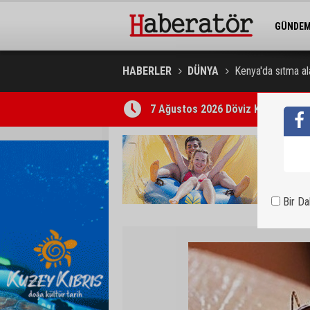
GÜNDE
BELEDİY
HABERLER
DÜNYA
Kenya'da sıtma ala
7 Ağustos 2026 Döviz Kurları
Trafik kazasında 85 yaşındaki Turan
Bir D