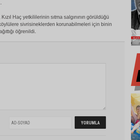
.
ızıl Haç yetkililerinin sıtma salgınının görüldüğü
öylülere sivrisineklerden korunabilmeleri için binin
ğıttığı öğrenildi.