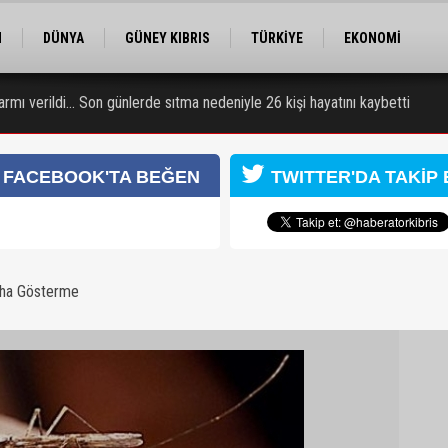
M
DÜNYA
GÜNEY KIBRIS
TÜRKİYE
EKONOMİ
ELER
RÖPORTAJ
EĞİTİM
SPOR
rmı verildi... Son günlerde sıtma nedeniyle 26 kişi hayatını kaybetti
 Obalı hayatını kaybetti, 3 kişi yaralandı
FACEBOOK'TA BEĞEN
TWITTER'DA TAKİP 
aha Gösterme