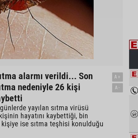
ıtma alarmı verildi... Son
A+
ıtma nedeniyle 26 kişi
A-
aybetti
günlerde yayılan sıtma virüsü
işinin hayatını kaybettiği, bin
 kişiye ise sıtma teşhisi konulduğu