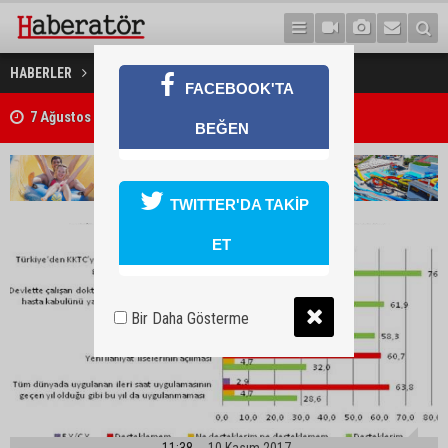
Kıb-Tek’i gözden çıkardılar
HABERLER
GÜNDEM
FACEBOOK'TA
7 Ağustos 2026 Döviz Kurları
Trafik kazasında 85 yaşındaki Turan Obalı hayatını kaybetti, 3 kişi ya
BEĞEN
TWITTER'DA TAKİP
ET
Bir Daha Gösterme
11:38
10 Kasım 2017