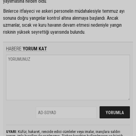
yayılmasına neden oldu.
Binlerce itfaiyeci ve askeri personelin müdahalesiyle temmuz ayı
sonuna doğru yangınlar kontrol altına alınmaya başlandı. Ancak
uzmanlar, sıcak ve kuru havanın devam etmesi nedeniyle yangın
riskinin yüksek seyrettiği uyarısında bulundu.
HABERE
YORUM KAT
UYARI:
Küfür, hakaret, rencide edici cümleler veya imalar, inançlara saldırı
içeren, imla kuralları ile yazılmamış, Türkçe karakter kullanılmayan ve büyük