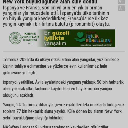
New York büyüklüğünde alan küle döndü
A+
İspanya ve Fransa, son on yılların en yıkıcı orman
A-
yangınlarıyla mücadele etti. İspanya'da ülke tarihinin
en büyük yangını kaydedilirken, Fransa'da ise ilk kez
yangın kaynaklı bir fırtına bulutu (pironümbit) oluştu.
Temmuz 2026'da iki ülkeyi etkisi altına alan yangınlar, yüz binlerce
kişinin tahliye edilmesine ve yüzlerce evin kullanılamaz hale
gelmesine yol açtı.
İspanyol yetkililer, Ávila eyaletindeki yangının yaklaşık 50 bin hektarlık
alanı yakarak ülke tarihinde kaydedilen en büyük orman yangını
olduğunu açıkladı.
Yangın, 24 Temmuz itibarıyla çevre eyaletlerdeki odaklarla birleşerek
toplam 77 bin hektarlık alana yayıldı. Küle dönen bu alanın New York
şehri büyüklüğüne ulaştığı bildirildi.
NASA'nın Landsat 9 uydusu tarafından kaydedilen görüntüler,