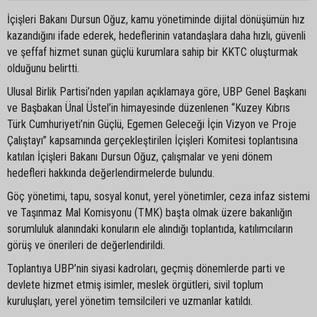
İçişleri Bakanı Dursun Oğuz, kamu yönetiminde dijital dönüşümün hız
kazandığını ifade ederek, hedeflerinin vatandaşlara daha hızlı, güvenli
ve şeffaf hizmet sunan güçlü kurumlara sahip bir KKTC oluşturmak
olduğunu belirtti.
Ulusal Birlik Partisi’nden yapılan açıklamaya göre, UBP Genel Başkanı
ve Başbakan Ünal Üstel’in himayesinde düzenlenen “Kuzey Kıbrıs
Türk Cumhuriyeti’nin Güçlü, Egemen Geleceği İçin Vizyon ve Proje
Çalıştayı” kapsamında gerçekleştirilen İçişleri Komitesi toplantısına
katılan İçişleri Bakanı Dursun Oğuz, çalışmalar ve yeni dönem
hedefleri hakkında değerlendirmelerde bulundu.
Göç yönetimi, tapu, sosyal konut, yerel yönetimler, ceza infaz sistemi
ve Taşınmaz Mal Komisyonu (TMK) başta olmak üzere bakanlığın
sorumluluk alanındaki konuların ele alındığı toplantıda, katılımcıların
görüş ve önerileri de değerlendirildi.
Toplantıya UBP’nin siyasi kadroları, geçmiş dönemlerde parti ve
devlete hizmet etmiş isimler, meslek örgütleri, sivil toplum
kuruluşları, yerel yönetim temsilcileri ve uzmanlar katıldı.