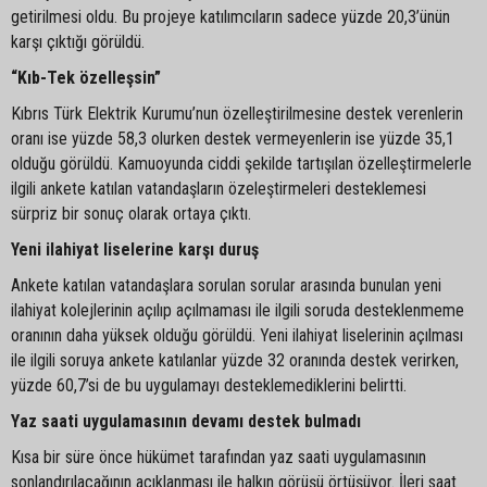
getirilmesi oldu. Bu projeye katılımcıların sadece yüzde 20,3’ünün
karşı çıktığı görüldü.
“Kıb-Tek özelleşsin”
Kıbrıs Türk Elektrik Kurumu’nun özelleştirilmesine destek verenlerin
oranı ise yüzde 58,3 olurken destek vermeyenlerin ise yüzde 35,1
olduğu görüldü. Kamuoyunda ciddi şekilde tartışılan özelleştirmelerle
ilgili ankete katılan vatandaşların özeleştirmeleri desteklemesi
sürpriz bir sonuç olarak ortaya çıktı.
Yeni ilahiyat liselerine karşı duruş
Ankete katılan vatandaşlara sorulan sorular arasında bunulan yeni
ilahiyat kolejlerinin açılıp açılmaması ile ilgili soruda desteklenmeme
oranının daha yüksek olduğu görüldü. Yeni ilahiyat liselerinin açılması
ile ilgili soruya ankete katılanlar yüzde 32 oranında destek verirken,
yüzde 60,7’si de bu uygulamayı desteklemediklerini belirtti.
Yaz saati uygulamasının devamı destek bulmadı
Kısa bir süre önce hükümet tarafından yaz saati uygulamasının
sonlandırılacağının açıklanması ile halkın görüşü örtüşüyor. İleri saat