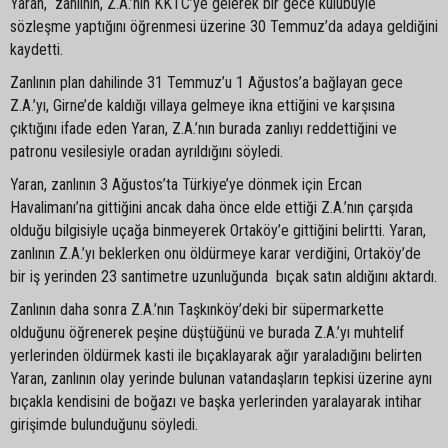
Yaran, zanlının, Z.A.’nın KKTC’ye gelerek bir gece kulübüyle
sözleşme yaptığını öğrenmesi üzerine 30 Temmuz’da adaya geldiğini
kaydetti.
Zanlının plan dahilinde 31 Temmuz’u 1 Ağustos’a bağlayan gece
Z.A.’yı, Girne’de kaldığı villaya gelmeye ikna ettiğini ve karşısına
çıktığını ifade eden Yaran, Z.A.’nın burada zanlıyı reddettiğini ve
patronu vesilesiyle oradan ayrıldığını söyledi.
Yaran, zanlının 3 Ağustos’ta Türkiye’ye dönmek için Ercan
Havalimanı’na gittiğini ancak daha önce elde ettiği Z.A.’nın çarşıda
olduğu bilgisiyle uçağa binmeyerek Ortaköy’e gittiğini belirtti. Yaran,
zanlının Z.A.’yı beklerken onu öldürmeye karar verdiğini, Ortaköy’de
bir iş yerinden 23 santimetre uzunluğunda bıçak satın aldığını aktardı.
Zanlının daha sonra Z.A.’nın Taşkınköy’deki bir süpermarkette
olduğunu öğrenerek peşine düştüğünü ve burada Z.A.’yı muhtelif
yerlerinden öldürmek kasti ile bıçaklayarak ağır yaraladığını belirten
Yaran, zanlının olay yerinde bulunan vatandaşların tepkisi üzerine aynı
bıçakla kendisini de boğazı ve başka yerlerinden yaralayarak intihar
girişimde bulunduğunu söyledi.