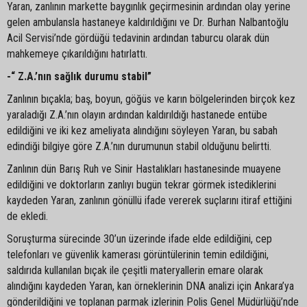
Yaran, zanlının markette baygınlık geçirmesinin ardından olay yerine
gelen ambulansla hastaneye kaldırıldığını ve Dr. Burhan Nalbantoğlu
Acil Servisi’nde gördüğü tedavinin ardından taburcu olarak dün
mahkemeye çıkarıldığını hatırlattı.
-“ Z.A.’nın sağlık durumu stabil”
Zanlının bıçakla; baş, boyun, göğüs ve karın bölgelerinden birçok kez
yaraladığı Z.A.’nın olayın ardından kaldırıldığı hastanede entübe
edildiğini ve iki kez ameliyata alındığını söyleyen Yaran, bu sabah
edindiği bilgiye göre Z.A.’nın durumunun stabil olduğunu belirtti.
Zanlının dün Barış Ruh ve Sinir Hastalıkları hastanesinde muayene
edildiğini ve doktorların zanlıyı bugün tekrar görmek istediklerini
kaydeden Yaran, zanlının gönüllü ifade vererek suçlarını itiraf ettiğini
de ekledi.
Soruşturma sürecinde 30’un üzerinde ifade elde edildiğini, cep
telefonları ve güvenlik kamerası görüntülerinin temin edildiğini,
saldırıda kullanılan bıçak ile çeşitli materyallerin emare olarak
alındığını kaydeden Yaran, kan örneklerinin DNA analizi için Ankara’ya
gönderildiğini ve toplanan parmak izlerinin Polis Genel Müdürlüğü’nde