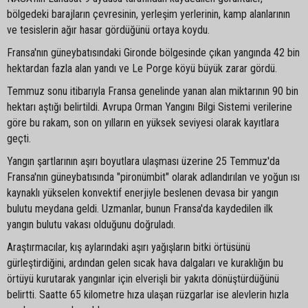
bölgedeki barajların çevresinin, yerleşim yerlerinin, kamp alanlarının
ve tesislerin ağır hasar gördüğünü ortaya koydu.
Fransa'nın güneybatısındaki Gironde bölgesinde çıkan yangında 42 bin
hektardan fazla alan yandı ve Le Porge köyü büyük zarar gördü.
Temmuz sonu itibarıyla Fransa genelinde yanan alan miktarının 90 bin
hektarı aştığı belirtildi. Avrupa Orman Yangını Bilgi Sistemi verilerine
göre bu rakam, son on yılların en yüksek seviyesi olarak kayıtlara
geçti.
Yangın şartlarının aşırı boyutlara ulaşması üzerine 25 Temmuz'da
Fransa'nın güneybatısında "pironümbit" olarak adlandırılan ve yoğun ısı
kaynaklı yükselen konvektif enerjiyle beslenen devasa bir yangın
bulutu meydana geldi. Uzmanlar, bunun Fransa'da kaydedilen ilk
yangın bulutu vakası olduğunu doğruladı.
Araştırmacılar, kış aylarındaki aşırı yağışların bitki örtüsünü
gürleştirdiğini, ardından gelen sıcak hava dalgaları ve kuraklığın bu
örtüyü kurutarak yangınlar için elverişli bir yakıta dönüştürdüğünü
belirtti. Saatte 65 kilometre hıza ulaşan rüzgarlar ise alevlerin hızla