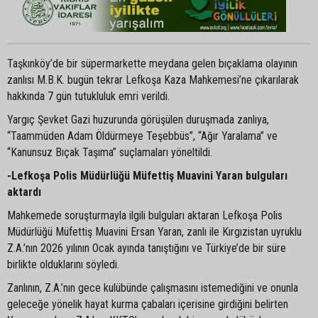
Taşkınköy’de bir süpermarkette meydana gelen bıçaklama olayının
zanlısı M.B.K. bugün tekrar Lefkoşa Kaza Mahkemesi’ne çıkarılarak
hakkında 7 gün tutukluluk emri verildi.
Yargıç Şevket Gazi huzurunda görüşülen duruşmada zanlıya,
“Taammüden Adam Öldürmeye Teşebbüs”, “Ağır Yaralama” ve
“Kanunsuz Bıçak Taşıma” suçlamaları yöneltildi.
-Lefkoşa Polis Müdürlüğü Müfettiş Muavini Yaran bulguları
aktardı
Mahkemede soruşturmayla ilgili bulguları aktaran Lefkoşa Polis
Müdürlüğü Müfettiş Muavini Ersan Yaran, zanlı ile Kırgızistan uyruklu
Z.A.’nın 2026 yılının Ocak ayında tanıştığını ve Türkiye’de bir süre
birlikte olduklarını söyledi.
Zanlının, Z.A.’nın gece kulübünde çalışmasını istemediğini ve onunla
geleceğe yönelik hayat kurma çabaları içerisine girdiğini belirten