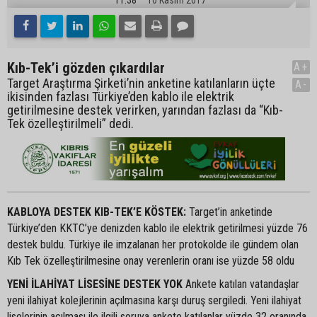
Kıb-Tek’i gözden çıkardılar
A+
Target Araştırma Şirketi’nin anketine katılanların üçte
A-
ikisinden fazlası Türkiye’den kablo ile elektrik
getirilmesine destek verirken, yarından fazlası da “Kıb-
Tek özelleştirilmeli” dedi.
KABLOYA DESTEK KIB-TEK’E KÖSTEK:
Target’in anketinde
Türkiye’den KKTC’ye denizden kablo ile elektrik getirilmesi yüzde 76
destek buldu. Türkiye ile imzalanan her protokolde ile gündem olan
Kıb Tek özelleştirilmesine onay verenlerin oranı ise yüzde 58 oldu
YENİ İLAHİYAT LİSESİNE DESTEK YOK
Ankete katılan vatandaşlar
yeni ilahiyat kolejlerinin açılmasına karşı duruş sergiledi. Yeni ilahiyat
liselerinin açılması ile ilgili soruya ankete katılanlar yüzde 32 oranında