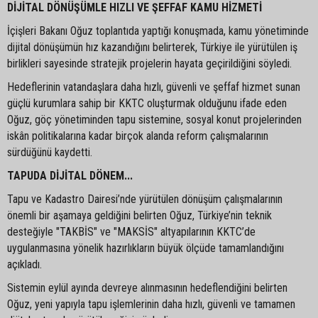
DİJİTAL DÖNÜŞÜMLE HIZLI VE ŞEFFAF KAMU HİZMETİ
İçişleri Bakanı Oğuz toplantıda yaptığı konuşmada, kamu yönetiminde
dijital dönüşümün hız kazandığını belirterek, Türkiye ile yürütülen iş
birlikleri sayesinde stratejik projelerin hayata geçirildiğini söyledi.
Hedeflerinin vatandaşlara daha hızlı, güvenli ve şeffaf hizmet sunan
güçlü kurumlara sahip bir KKTC oluşturmak olduğunu ifade eden
Oğuz, göç yönetiminden tapu sistemine, sosyal konut projelerinden
iskân politikalarına kadar birçok alanda reform çalışmalarının
sürdüğünü kaydetti.
TAPUDA DİJİTAL DÖNEM...
Tapu ve Kadastro Dairesi’nde yürütülen dönüşüm çalışmalarının
önemli bir aşamaya geldiğini belirten Oğuz, Türkiye’nin teknik
desteğiyle "TAKBİS" ve "MAKSİS" altyapılarının KKTC’de
uygulanmasına yönelik hazırlıkların büyük ölçüde tamamlandığını
açıkladı.
Sistemin eylül ayında devreye alınmasının hedeflendiğini belirten
Oğuz, yeni yapıyla tapu işlemlerinin daha hızlı, güvenli ve tamamen