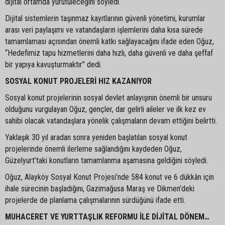
dijital ortamda yürütüleceğini söyledi.
Dijital sistemlerin taşınmaz kayıtlarının güvenli yönetimi, kurumlar
arası veri paylaşımı ve vatandaşların işlemlerini daha kısa sürede
tamamlaması açısından önemli katkı sağlayacağını ifade eden Oğuz,
“Hedefimiz tapu hizmetlerini daha hızlı, daha güvenli ve daha şeffaf
bir yapıya kavuşturmaktır” dedi.
SOSYAL KONUT PROJELERİ HIZ KAZANIYOR
Sosyal konut projelerinin sosyal devlet anlayışının önemli bir unsuru
olduğunu vurgulayan Oğuz, gençler, dar gelirli aileler ve ilk kez ev
sahibi olacak vatandaşlara yönelik çalışmaların devam ettiğini belirtti.
Yaklaşık 30 yıl aradan sonra yeniden başlatılan sosyal konut
projelerinde önemli ilerleme sağlandığını kaydeden Oğuz,
Güzelyurt’taki konutların tamamlanma aşamasına geldiğini söyledi.
Oğuz, Alayköy Sosyal Konut Projesi’nde 584 konut ve 6 dükkân için
ihale sürecinin başladığını, Gazimağusa Maraş ve Dikmen’deki
projelerde de planlama çalışmalarının sürdüğünü ifade etti.
MUHACERET VE YURTTAŞLIK REFORMU İLE DİJİTAL DÖNEM…