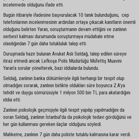
incelemede olduğunu ifade etti.
Bugün itibariyle ifadesine başvurulacak 10 tanık bulunduğunu, cep
telefonlarının incelenmesinin ardından ortaya çıkacak kanıtların önemli
olduğunu belirten Yaran, soruşturmanın devam ettiğini ve zanlının
serbest kalması durumunda soruşturmaya müdahale etme
olasılığından 7 gün daha tutukluluk talep etti.
Duruşmada hazır bulunan Avukat Aslı Seldağ, talep edilen süreye
itiraz etmedi ancak Lefkoşa Polis Müdürlüğü Müfettiş Muavini
Yaran’a sorular yönelterek, bazı iddialarda bulundu.
Seldağ, zanlının banka dökümleriyle ilgili herhangi bir tespit olup
olmadığını sorarak, zanlının birlikte oldukları süre boyunca Z.A’ya
tehdit ve duygu sömürüsüyle 1 milyon 500 bin TL para akatardığını
iddia etti.
Zanlının psikolojik geçmişiyle ilgili tespit yapılıp yapılmadığını da
soran Seldağ, zanlının İstanbul’da da psikolojik tedavi gördüğünü ve
her gün kullanması gereken ilaçlar olduğunu söyledi.
Mahkeme, zanlının 7 gün daha poliste tutuklu kalmasına karar verdi.