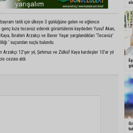
al
 bayram tatili için ülkeye 3 günlüğüne gelen ve eğlence
rı genç kıza tecavüz ederek görüntülerini kaydeden Yusuf Akan,
Kaya, İbrahim Arzakçı ve Baver Yaşar yargılandıkları ‘Tecavüz’
iliği ‘ suçundan suçlu bulundu.
 Arzakçı 12’şer yıl, Şehmus ve Zülküf Kaya kardeşler 10’ar yıl
is cezası aldı.
Eş
gö
Gi
tu