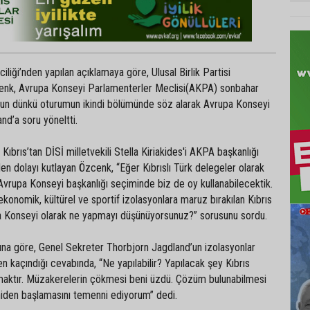
liği’nden yapılan açıklamaya göre, Ulusal Birlik Partisi
zcenk, Avrupa Konseyi Parlamenterler Meclisi(AKPA) sonbahar
un dünkü oturumun ikindi bölümünde söz alarak Avrupa Konseyi
nd’a soru yöneltti.
brıs’tan DİSİ milletvekili Stella Kiriakides'i AKPA başkanlığı
n dolayı kutlayan Özcenk, “Eğer Kıbrıslı Türk delegeler olarak
Avrupa Konseyi başkanlığı seçiminde biz de oy kullanabilecektik.
ekonomik, kültürel ve sportif izolasyonlara maruz bırakılan Kıbrıs
pa Konseyi olarak ne yapmayı düşünüyorsunuz?” sorusunu sordu.
sına göre, Genel Sekreter Thorbjorn Jagdland’un izolasyonlar
kaçındığı cevabında, “Ne yapılabilir? Yapılacak şey Kıbrıs
aktır. Müzakerelerin çökmesi beni üzdü. Çözüm bulunabilmesi
niden başlamasını temenni ediyorum” dedi.