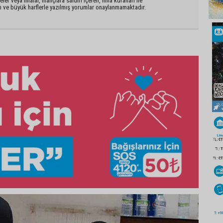
er veya imalar, inançlara saldırı içeren, imla kuralları ile
n ve büyük harflerle yazılmış yorumlar onaylanmamaktadır.