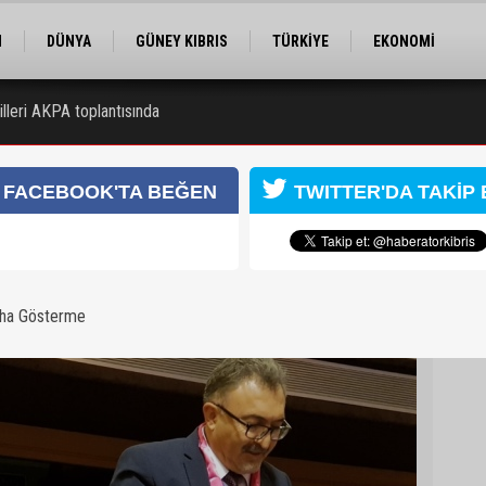
M
DÜNYA
GÜNEY KIBRIS
TÜRKİYE
EKONOMİ
ELER
RÖPORTAJ
EĞİTİM
SPOR
lleri AKPA toplantısında
 Kongresi için kayıtlar sürüyor
FACEBOOK'TA BEĞEN
TWITTER'DA TAKİP 
aha Gösterme