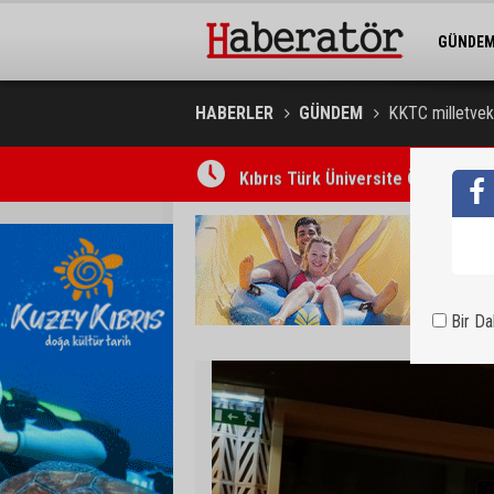
GÜNDE
BELEDİY
HABERLER
GÜNDEM
KKTC milletveki
Kıbrıs Türk Üniversite Öğrencileri
Bir D