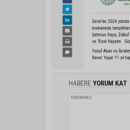
Girne’de 2024 yılında
mekanında tanıştıkla
Şehmus Kaya, Zülküf 
ve ‘Özel Hayatın Gizl
Yusuf Akan ve İbrahim
Baver Yaşar 11 yıl hap
HABERE
YORUM KAT