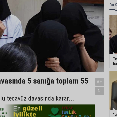
Bu K
Te
ha
vasında 5 sanığa toplam 55
A+
A-
plu tecavüz davasında karar...
"L