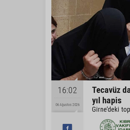
Tecavüz da
16:02
yıl hapis
06 Ağustos 2026
Girne’deki to