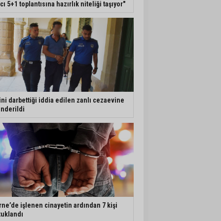
ıcı 5+1 toplantısına hazırlık niteliği taşıyor"
ini darbettiği iddia edilen zanlı cezaevine
nderildi
rne’de işlenen cinayetin ardından 7 kişi
tuklandı