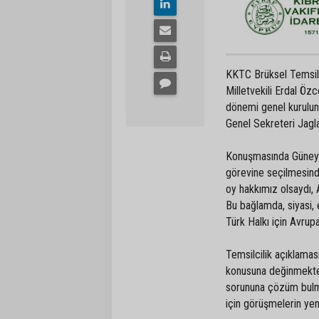
KKTC Brüksel Temsilci
Milletvekili Erdal Ö
dönemi genel kurulun
Genel Sekreteri Jagla
Konuşmasında Güney Kı
görevine seçilmesinde
oy hakkımız olsaydı, 
Bu bağlamda, siyasi, 
Türk Halkı için Avru
Temsilcilik açıklama
konusuna değinmekten 
sorununa çözüm bulm
için görüşmelerin ye