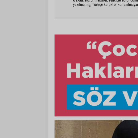
UYARI:
Küfür, hakaret, rencide edici cümlel
yazılmamış, Türkçe karakter kullanılmaya