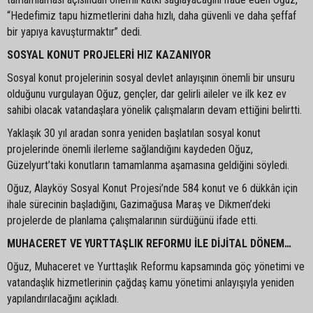
“Hedefimiz tapu hizmetlerini daha hızlı, daha güvenli ve daha şeffaf
bir yapıya kavuşturmaktır” dedi.
SOSYAL KONUT PROJELERİ HIZ KAZANIYOR
Sosyal konut projelerinin sosyal devlet anlayışının önemli bir unsuru
olduğunu vurgulayan Oğuz, gençler, dar gelirli aileler ve ilk kez ev
sahibi olacak vatandaşlara yönelik çalışmaların devam ettiğini belirtti.
Yaklaşık 30 yıl aradan sonra yeniden başlatılan sosyal konut
projelerinde önemli ilerleme sağlandığını kaydeden Oğuz,
Güzelyurt’taki konutların tamamlanma aşamasına geldiğini söyledi.
Oğuz, Alayköy Sosyal Konut Projesi’nde 584 konut ve 6 dükkân için
ihale sürecinin başladığını, Gazimağusa Maraş ve Dikmen’deki
projelerde de planlama çalışmalarının sürdüğünü ifade etti.
MUHACERET VE YURTTAŞLIK REFORMU İLE DİJİTAL DÖNEM…
Oğuz, Muhaceret ve Yurttaşlık Reformu kapsamında göç yönetimi ve
vatandaşlık hizmetlerinin çağdaş kamu yönetimi anlayışıyla yeniden
yapılandırılacağını açıkladı.