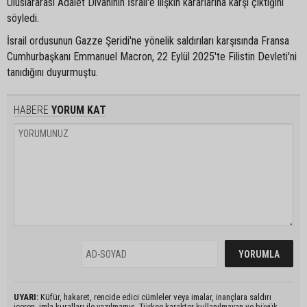
Uluslararası Adalet Divanının İsrail'e ilişkin kararlarına karşı çıktığını
söyledi.
İsrail ordusunun Gazze Şeridi'ne yönelik saldırıları karşısında Fransa
Cumhurbaşkanı Emmanuel Macron, 22 Eylül 2025'te Filistin Devleti'ni
tanıdığını duyurmuştu.
HABERE
YORUM KAT
UYARI:
Küfür, hakaret, rencide edici cümleler veya imalar, inançlara saldırı
içeren, imla kuralları ile yazılmamış, Türkçe karakter kullanılmayan ve büyük