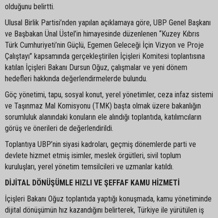
olduğunu belirtti.
Ulusal Birlik Partisi’nden yapılan açıklamaya göre, UBP Genel Başkanı
ve Başbakan Ünal Üstel’in himayesinde düzenlenen “Kuzey Kıbrıs
Türk Cumhuriyeti’nin Güçlü, Egemen Geleceği İçin Vizyon ve Proje
Çalıştayı” kapsamında gerçekleştirilen İçişleri Komitesi toplantısına
katılan İçişleri Bakanı Dursun Oğuz, çalışmalar ve yeni dönem
hedefleri hakkında değerlendirmelerde bulundu.
Göç yönetimi, tapu, sosyal konut, yerel yönetimler, ceza infaz sistemi
ve Taşınmaz Mal Komisyonu (TMK) başta olmak üzere bakanlığın
sorumluluk alanındaki konuların ele alındığı toplantıda, katılımcıların
görüş ve önerileri de değerlendirildi.
Toplantıya UBP’nin siyasi kadroları, geçmiş dönemlerde parti ve
devlete hizmet etmiş isimler, meslek örgütleri, sivil toplum
kuruluşları, yerel yönetim temsilcileri ve uzmanlar katıldı.
DİJİTAL DÖNÜŞÜMLE HIZLI VE ŞEFFAF KAMU HİZMETİ
İçişleri Bakanı Oğuz toplantıda yaptığı konuşmada, kamu yönetiminde
dijital dönüşümün hız kazandığını belirterek, Türkiye ile yürütülen iş