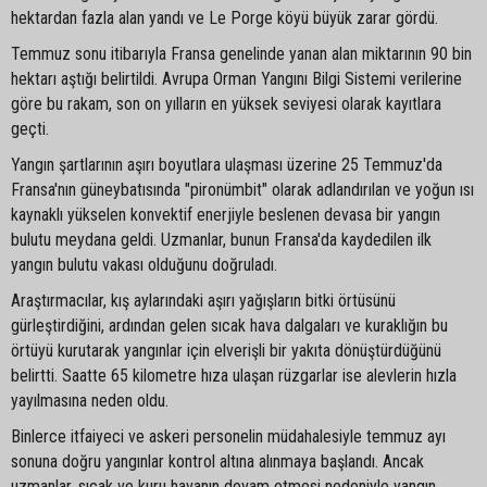
hektardan fazla alan yandı ve Le Porge köyü büyük zarar gördü.
Temmuz sonu itibarıyla Fransa genelinde yanan alan miktarının 90 bin
hektarı aştığı belirtildi. Avrupa Orman Yangını Bilgi Sistemi verilerine
göre bu rakam, son on yılların en yüksek seviyesi olarak kayıtlara
geçti.
Yangın şartlarının aşırı boyutlara ulaşması üzerine 25 Temmuz'da
Fransa'nın güneybatısında "pironümbit" olarak adlandırılan ve yoğun ısı
kaynaklı yükselen konvektif enerjiyle beslenen devasa bir yangın
bulutu meydana geldi. Uzmanlar, bunun Fransa'da kaydedilen ilk
yangın bulutu vakası olduğunu doğruladı.
Araştırmacılar, kış aylarındaki aşırı yağışların bitki örtüsünü
gürleştirdiğini, ardından gelen sıcak hava dalgaları ve kuraklığın bu
örtüyü kurutarak yangınlar için elverişli bir yakıta dönüştürdüğünü
belirtti. Saatte 65 kilometre hıza ulaşan rüzgarlar ise alevlerin hızla
yayılmasına neden oldu.
Binlerce itfaiyeci ve askeri personelin müdahalesiyle temmuz ayı
sonuna doğru yangınlar kontrol altına alınmaya başlandı. Ancak
uzmanlar, sıcak ve kuru havanın devam etmesi nedeniyle yangın