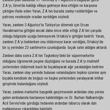
Z.A.’yı, Girne’de kaldığı villaya gelmeye ikna ettiğini ve karşısına
çıktığını ifade eden Yaran, Z.A.’nın burada zanlıyı reddettiğini ve
patronu vesilesiyle oradan ayrıldığını söyledi.
Yaran, zanlının 3 Ağustos’ta Türkiye’ye dönmek için Ercan
Havalimanı’na gittiğini ancak daha önce elde ettiği Z.A.’nın çarşıda
olduğu bilgisiyle uçağa binmeyerek Ortaköy’e gittiğini belirtti. Yaran,
zanlının Z.A.’yı beklerken onu öldürmeye karar verdiğini, Ortaköy’de
bir iş yerinden 23 santimetre uzunluğunda bıçak satın aldığını aktardı.
Zanlının daha sonra Z.A.’nın Taşkınköy’deki bir süpermarkette
olduğunu öğrenerek peşine düştüğünü ve burada Z.A.’yı muhtelif
yerlerinden öldürmek kasti ile bıçaklayarak ağır yaraladığını belirten
Yaran, zanlının olay yerinde bulunan vatandaşların tepkisi üzerine aynı
bıçakla kendisini de boğazı ve başka yerlerinden yaralayarak intihar
girişimde bulunduğunu söyledi.
Yaran, zanlının markette baygınlık geçirmesinin ardından olay yerine
gelen ambulansla hastaneye kaldırıldığını ve Dr. Burhan Nalbantoğlu
Acil Servisi’nde gördüğü tedavinin ardından taburcu olarak dün
mahkemeye çıkarıldığını hatırlattı.