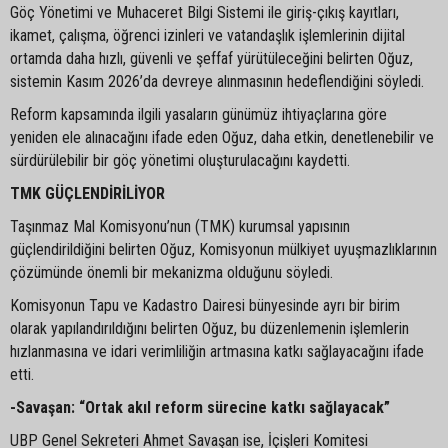
Göç Yönetimi ve Muhaceret Bilgi Sistemi ile giriş-çıkış kayıtları,
ikamet, çalışma, öğrenci izinleri ve vatandaşlık işlemlerinin dijital
ortamda daha hızlı, güvenli ve şeffaf yürütüleceğini belirten Oğuz,
sistemin Kasım 2026’da devreye alınmasının hedeflendiğini söyledi.
Reform kapsamında ilgili yasaların günümüz ihtiyaçlarına göre
yeniden ele alınacağını ifade eden Oğuz, daha etkin, denetlenebilir ve
sürdürülebilir bir göç yönetimi oluşturulacağını kaydetti.
TMK GÜÇLENDİRİLİYOR
Taşınmaz Mal Komisyonu’nun (TMK) kurumsal yapısının
güçlendirildiğini belirten Oğuz, Komisyonun mülkiyet uyuşmazlıklarının
çözümünde önemli bir mekanizma olduğunu söyledi.
Komisyonun Tapu ve Kadastro Dairesi bünyesinde ayrı bir birim
olarak yapılandırıldığını belirten Oğuz, bu düzenlemenin işlemlerin
hızlanmasına ve idari verimliliğin artmasına katkı sağlayacağını ifade
etti.
-Savaşan: “Ortak akıl reform sürecine katkı sağlayacak”
UBP Genel Sekreteri Ahmet Savaşan ise, İçişleri Komitesi