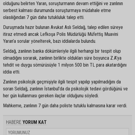
olduğunu belirten Yaran, soruşturmanın devam ettiğini ve zanlının
serbest kalması durumunda soruşturmaya müdahale etme
olasılığından 7 gün daha tutukluluk talep etti.
Duruşmada hazır bulunan Avukat Aslı Seldağ, talep edilen süreye
itiraz etmedi ancak Lefkoşa Polis Müdürlüğü Müfettiş Muavini
Yaran’a sorular yönelterek, bazı iddialarda bulundu.
Seldağ, zanlının banka dökümleriyle ilgili herhangi bir tespit olup
olmadığını sorarak, zanlının birlikte oldukları süre boyunca Z.A’ya
tehdit ve duygu sömürüsüyle 1 milyon 500 bin TL para akatardığını
iddia etti.
Zanlının psikolojik geçmişiyle ilgili tespit yapılıp yapılmadığını da
soran Seldağ, zanlının İstanbul’da da psikolojik tedavi gördüğünü ve
her gün kullanması gereken ilaçlar olduğunu söyledi.
Mahkeme, zanlının 7 gün daha poliste tutuklu kalmasına karar verdi.
HABERE
YORUM KAT