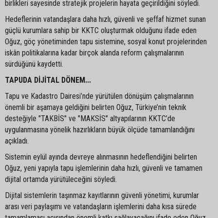
birlikleri sayesinde stratejik projelerin hayata geçirildiğini söyledi.
Hedeflerinin vatandaşlara daha hızlı, güvenli ve şeffaf hizmet sunan
güçlü kurumlara sahip bir KKTC oluşturmak olduğunu ifade eden
Oğuz, göç yönetiminden tapu sistemine, sosyal konut projelerinden
iskân politikalarına kadar birçok alanda reform çalışmalarının
sürdüğünü kaydetti.
TAPUDA DİJİTAL DÖNEM...
Tapu ve Kadastro Dairesi’nde yürütülen dönüşüm çalışmalarının
önemli bir aşamaya geldiğini belirten Oğuz, Türkiye’nin teknik
desteğiyle "TAKBİS" ve "MAKSİS" altyapılarının KKTC’de
uygulanmasına yönelik hazırlıkların büyük ölçüde tamamlandığını
açıkladı.
Sistemin eylül ayında devreye alınmasının hedeflendiğini belirten
Oğuz, yeni yapıyla tapu işlemlerinin daha hızlı, güvenli ve tamamen
dijital ortamda yürütüleceğini söyledi.
Dijital sistemlerin taşınmaz kayıtlarının güvenli yönetimi, kurumlar
arası veri paylaşımı ve vatandaşların işlemlerini daha kısa sürede
tamamlaması açısından önemli katkı sağlayacağını ifade eden Oğuz,