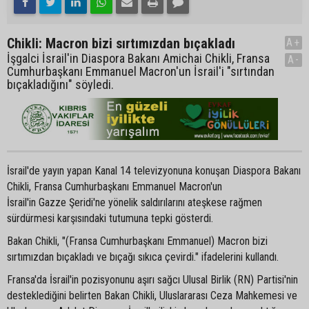
Chikli: Macron bizi sırtımızdan bıçakladı
A+
İşgalci İsrail'in Diaspora Bakanı Amichai Chikli, Fransa
A-
Cumhurbaşkanı Emmanuel Macron'un İsrail'i "sırtından
bıçakladığını" söyledi.
İsrail'de yayın yapan Kanal 14 televizyonuna konuşan Diaspora Bakanı
Chikli, Fransa Cumhurbaşkanı Emmanuel Macron'un
İsrail'in Gazze Şeridi'ne yönelik saldırılarını ateşkese rağmen
sürdürmesi karşısındaki tutumuna tepki gösterdi.
Bakan Chikli, "(Fransa Cumhurbaşkanı Emmanuel) Macron bizi
sırtımızdan bıçakladı ve bıçağı sıkıca çevirdi." ifadelerini kullandı.
Fransa'da İsrail'in pozisyonunu aşırı sağcı Ulusal Birlik (RN) Partisi'nin
desteklediğini belirten Bakan Chikli, Uluslararası Ceza Mahkemesi ve