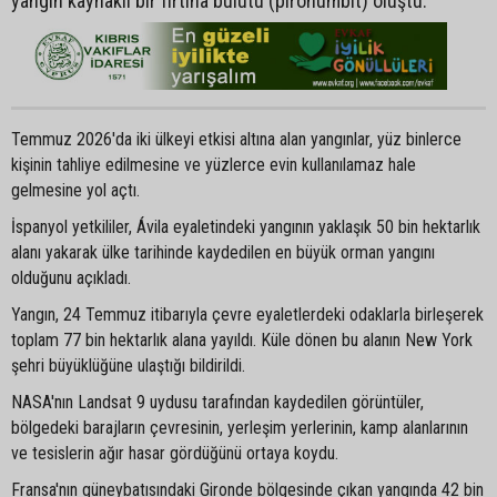
yangın kaynaklı bir fırtına bulutu (pironümbit) oluştu.
Temmuz 2026'da iki ülkeyi etkisi altına alan yangınlar, yüz binlerce
kişinin tahliye edilmesine ve yüzlerce evin kullanılamaz hale
gelmesine yol açtı.
İspanyol yetkililer, Ávila eyaletindeki yangının yaklaşık 50 bin hektarlık
alanı yakarak ülke tarihinde kaydedilen en büyük orman yangını
olduğunu açıkladı.
Yangın, 24 Temmuz itibarıyla çevre eyaletlerdeki odaklarla birleşerek
toplam 77 bin hektarlık alana yayıldı. Küle dönen bu alanın New York
şehri büyüklüğüne ulaştığı bildirildi.
NASA'nın Landsat 9 uydusu tarafından kaydedilen görüntüler,
bölgedeki barajların çevresinin, yerleşim yerlerinin, kamp alanlarının
ve tesislerin ağır hasar gördüğünü ortaya koydu.
Fransa'nın güneybatısındaki Gironde bölgesinde çıkan yangında 42 bin