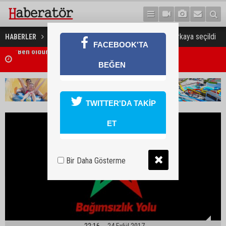
Komitede boşalan üyeliğe Gürkaya seçildi
HABERLER
GÜNDEM
FACEBOOK'TA
"Liderlerin yapacağı görüşme, yeni ve sonuç alıcı 5+1 toplantısına ha
BEĞEN
niteliği taşıyor"
TWITTER'DA TAKİP
ET
Bir Daha Gösterme
22:16
24 Eylül 2017