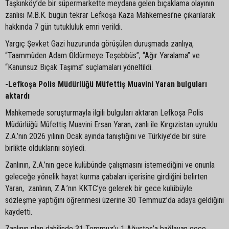
Taşkınköy’de bir süpermarkette meydana gelen bıçaklama olayının
zanlısı M.B.K. bugün tekrar Lefkoşa Kaza Mahkemesi’ne çıkarılarak
hakkında 7 gün tutukluluk emri verildi.
Yargıç Şevket Gazi huzurunda görüşülen duruşmada zanlıya,
“Taammüden Adam Öldürmeye Teşebbüs”, “Ağır Yaralama” ve
“Kanunsuz Bıçak Taşıma” suçlamaları yöneltildi.
-Lefkoşa Polis Müdürlüğü Müfettiş Muavini Yaran bulguları
aktardı
Mahkemede soruşturmayla ilgili bulguları aktaran Lefkoşa Polis
Müdürlüğü Müfettiş Muavini Ersan Yaran, zanlı ile Kırgızistan uyruklu
Z.A.’nın 2026 yılının Ocak ayında tanıştığını ve Türkiye’de bir süre
birlikte olduklarını söyledi.
Zanlının, Z.A.’nın gece kulübünde çalışmasını istemediğini ve onunla
geleceğe yönelik hayat kurma çabaları içerisine girdiğini belirten
Yaran, zanlının, Z.A.’nın KKTC’ye gelerek bir gece kulübüyle
sözleşme yaptığını öğrenmesi üzerine 30 Temmuz’da adaya geldiğini
kaydetti.
Zanlının plan dahilinde 31 Temmuz’u 1 Ağustos’a bağlayan gece