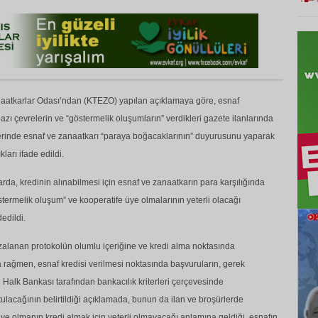
naatkarlar Odası’ndan (KTEZO) yapılan açıklamaya göre, esnaf
k bazı çevrelerin ve “göstermelik oluşumların” verdikleri gazete ilanlarında
rlerinde esnaf ve zanaatkarı “paraya boğacaklarının” duyurusunu yaparak
ları ifade edildi.
da, kredinin alınabilmesi için esnaf ve zanaatkarın para karşılığında
ermelik oluşum” ve kooperatife üye olmalarının yeterli olacağı
dedildi.
alanan protokolün olumlu içeriğine ve kredi alma noktasında
ına rağmen, esnaf kredisi verilmesi noktasında başvuruların, gerek
 Halk Bankası tarafından bankacılık kriterleri çerçevesinde
ulacağının belirtildiği açıklamada, bunun da ilan ve broşürlerde
ye olmanın kredi almak için yeterli olmayacağı anlamına geldiği, esnafın