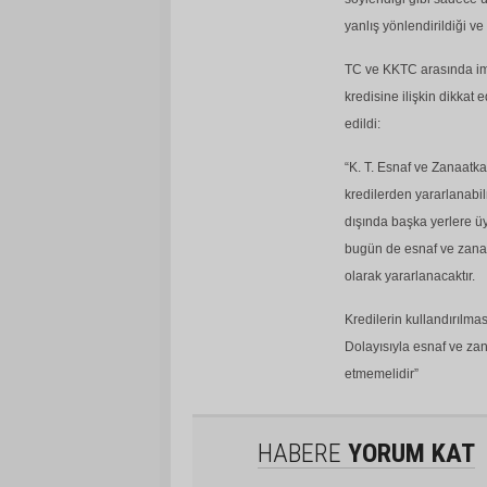
yanlış yönlendirildiği ve
TC ve KKTC arasında imz
kredisine ilişkin dikkat
edildi:
“K. T. Esnaf ve Zanaatka
kredilerden yararlanabi
dışında başka yerlere ü
bugün de esnaf ve zanaa
olarak yararlanacaktır.
Kredilerin kullandırılm
Dolayısıyla esnaf ve zan
etmemelidir”
HABERE
YORUM KAT