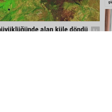
gü
üyüklüğünde alan küle döndü
A+
ansa, son on yılların en yıkıcı orman
A-
 mücadele etti. İspanya'da ülke
büyük yangını kaydedilirken, Fransa'da
Tr
ha
ngın kaynaklı bir fırtına bulutu
oluştu.
eyi etkisi altına alan yangınlar, yüz binlerce kişinin tahliye
"B
e evin kullanılamaz hale gelmesine yol açtı.