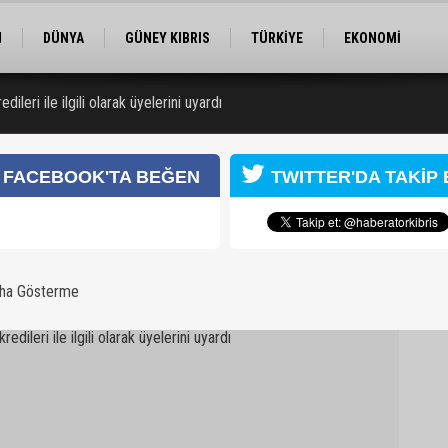
M
DÜNYA
GÜNEY KIBRIS
TÜRKİYE
EKONOMİ
ELER
RÖPORTAJ
EĞİTİM
SPOR
ileri ile ilgili olarak üyelerini uyardı
FACEBOOK'TA BEĞEN
TWITTER'DA TAKİP 
aha Gösterme