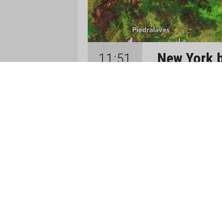
New York b
11:51
İspanya ve Fr
yangınlarıyla
07 Ağustos 2026
tarihinin en 
ise ilk kez ya
(pironümbit) 
Temmuz 2026'da iki ülk
edilmesine ve yüzlerc