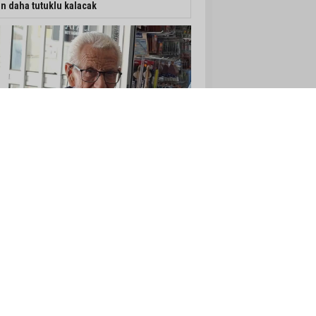
n daha tutuklu kalacak
afik kazasında 85 yaşındaki Turan Obalı
yatını kaybetti, 3 kişi yaralandı
en öldürdüm"