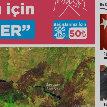
Bu K
Oğ
ku
Sü