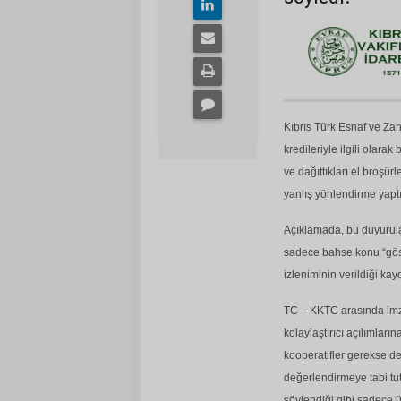
Kıbrıs Türk Esnaf ve Za
kredileriyle ilgili olara
ve dağıttıkları el broşü
yanlış yönlendirme yaptık
Açıklamada, bu duyurular
sadece bahse konu “göst
izleniminin verildiği kay
TC – KKTC arasında imz
kolaylaştırıcı açılımlar
kooperatifler gerekse de
değerlendirmeye tabi tut
söylendiği gibi sadece ü