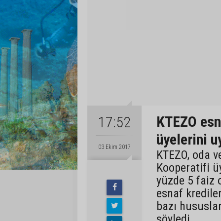
KTEZO esnaf
17:52
üyelerini u
03 Ekim 2017
KTEZO, oda v
Kooperatifi ü
yüzde 5 faiz 
esnaf kredile
bazı hususlar
söyledi.