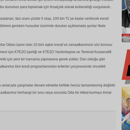
 bu durumun para toplamak için fırsatçılık olarak kullanıldığı vurgulandı.
alanan, faiz oranı yüzde 5 olup, 100 bin TL’ye kadar verilecek esnaf
 edilmesi gereken hususlar üzerinde durulan açıklamada şunlar ifade
rlar Odası üyesi olan 10 bini aşkın esnaf ve zanaatkarımızın söz konusu
lmesi için KTEZO üyeliği ve KTEZO Yardımlaşma ve Teminat Kooperatifi
yelik için yeni bir harcama yapmasına gerek yoktur. Dün olduğu gibi
tkarımız tüm kredi programlarından kriterler çerçevesinde öncelikli
ası amacıyla çalışmalar devam etmekle birlikte henüz tamamlanmış değildir.
aatkarımız herhangi bir soru veya sorunda Oda ile irtibat kurmayı ihmal