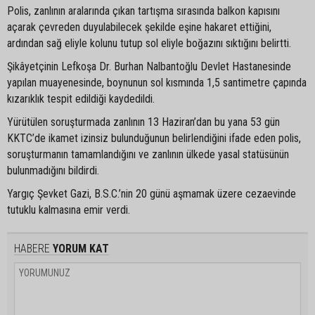
Polis, zanlının aralarında çıkan tartışma sırasında balkon kapısını
açarak çevreden duyulabilecek şekilde eşine hakaret ettiğini,
ardından sağ eliyle kolunu tutup sol eliyle boğazını sıktığını belirtti.
Şikâyetçinin Lefkoşa Dr. Burhan Nalbantoğlu Devlet Hastanesinde
yapılan muayenesinde, boynunun sol kısmında 1,5 santimetre çapında
kızarıklık tespit edildiği kaydedildi.
Yürütülen soruşturmada zanlının 13 Haziran’dan bu yana 53 gün
KKTC’de ikamet izinsiz bulunduğunun belirlendiğini ifade eden polis,
soruşturmanın tamamlandığını ve zanlının ülkede yasal statüsünün
bulunmadığını bildirdi.
Yargıç Şevket Gazi, B.S.C.’nin 20 günü aşmamak üzere cezaevinde
tutuklu kalmasına emir verdi.
HABERE
YORUM KAT