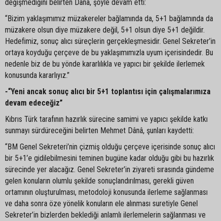
değişmediğini belirten Dânâ, şöyle devam etti:
“Bizim yaklaşımımız müzakereler bağlamında da, 5+1 bağlamında da
müzakere olsun diye müzakere değil, 5+1 olsun diye 5+1 değildir.
Hedefimiz, sonuç alıcı süreçlerin gerçekleşmesidir. Genel Sekreter’in
ortaya koyduğu çerçeve de bu yaklaşımımızla uyum içerisindedir. Bu
nedenle biz de bu yönde kararlılıkla ve yapıcı bir şekilde ilerlemek
konusunda kararlıyız.”
-“Yeni ancak sonuç alıcı bir 5+1 toplantısı için çalışmalarımıza
devam edeceğiz”
Kıbrıs Türk tarafının hazırlık sürecine samimi ve yapıcı şekilde katkı
sunmayı sürdüreceğini belirten Mehmet Dânâ, şunları kaydetti:
“BM Genel Sekreteri’nin çizmiş olduğu çerçeve içerisinde sonuç alıcı
bir 5+1’e gidilebilmesini teminen bugüne kadar olduğu gibi bu hazırlık
sürecinde yer alacağız. Genel Sekreter’in ziyareti sırasında gündeme
gelen konuların olumlu şekilde sonuçlandırılması, gerekli güven
ortamının oluşturulması, metodoloji konusunda ilerleme sağlanması
ve daha sonra öze yönelik konuların ele alınması suretiyle Genel
Sekreter’in bizlerden beklediği anlamlı ilerlemelerin sağlanması ve