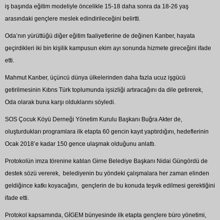
iş başında eğitim modeliyle öncelikle 15-18 daha sonra da 18-26 yaş
arasındaki gençlere meslek edindirileceğini belirtti.
Oda’nın yürüttüğü diğer eğitim faaliyetlerine de değinen Kanber, hayata
geçirdikleri iki bin kişilik kampusun ekim ayı sonunda hizmete gireceğini ifade
etti.
Mahmut Kanber, üçüncü dünya ülkelerinden daha fazla ucuz işgücü
getirilmesinin Kıbrıs Türk toplumunda işsizliği artıracağını da dile getirerek,
Oda olarak buna karşı olduklarını söyledi.
SOS Çocuk Köyü Derneği Yönetim Kurulu Başkanı Buğra Akter de,
oluşturdukları programlara ilk etapta 60 gencin kayıt yaptırdığını, hedeflerinin
Ocak 2018’e kadar 150 gence ulaşmak olduğunu anlattı.
Protokolün imza törenine katılan Girne Belediye Başkanı Nidai Güngördü de
destek sözü vererek, belediyenin bu yöndeki çalışmalara her zaman elinden
geldiğince katkı koyacağını, gençlerin de bu konuda teşvik edilmesi gerektiğini
ifade etti.
Protokol kapsamında, GİGEM bünyesinde ilk etapta gençlere büro yönetimi,