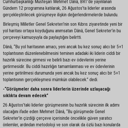
Cumhurbaşkanlığı Müsteşarı Mehmet Dânâ, BRT’de yayınlanan
Gündem 12 programına katılarak, 26 Ağustos’ta liderler arasında
gerçekleştirilecek görüşmeye ilişkin değerlendirmelerde bulundu.
Birleşmiş Milletler Genel Sekreteri’nin son Kıbrıs ziyaretinde yeni bir
yol haritası ortaya koyduğunu anımsatan Dânâ, Genel Sekreter’in bu
çerçeveyi kamuoyuyla da paylaştığını belirtti.
Dânâ, “Bu yol haritasının amacı, yeni ancak bu kez sonuç alıcı bir 5+1
toplantısının düzenlenebilmesini teminen adadaki iki liderin ciddi bir
hazırlık sürecine girmesi ve belirli bazı ev ödevlerini yerine
getirmesidir. Bu ciddi hazırlığın tamamlanması ve ev ödevlerinin
yerine getirilmesi durumunda yeni ancak bu kez sonuç alıcı bir 5+1
toplantısının gerçekleşmesi mümkün olabilecek.” dedi.
-“Görüşmeler daha sonra liderlerin üzerinde uzlaşacağı
sıklıkta devam edecek”
26 Ağustos’taki liderler görüşmesinin bu hazırlık sürecinin ilk adımı
olacağını ifade eden Mehmet Dânâ, “Bu görüşmede Genel
Sekreter’in çizdiği çerçeve içerisinde öncelikle güven yaratıcı
önlemler, ardından metodoloji ve son olarak da özlü bazı konularda