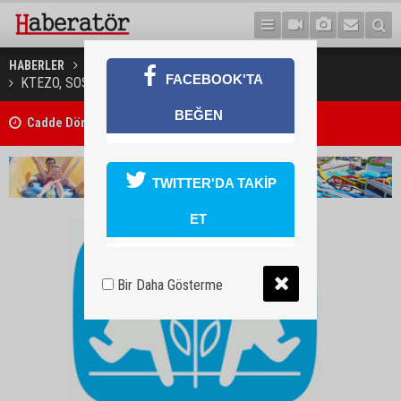
HABERLER
EĞİTİM
FACEBOOK'TA
KTEZO, SOS'deki gençlere mesleki eğitim verecek
BEĞEN
6 Ağustos 2026 Döviz Kurları
TWITTER'DA TAKİP
ET
Bir Daha Gösterme