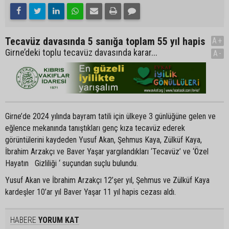
Tecavüz davasında 5 sanığa toplam 55 yıl hapis
A+
Girne’deki toplu tecavüz davasında karar...
A-
Girne’de 2024 yılında bayram tatili için ülkeye 3 günlüğüne gelen ve
eğlence mekanında tanıştıkları genç kıza tecavüz ederek
görüntülerini kaydeden Yusuf Akan, Şehmus Kaya, Zülküf Kaya,
İbrahim Arzakçı ve Baver Yaşar yargılandıkları ‘Tecavüz’ ve ‘Özel
Hayatın Gizliliği ‘ suçundan suçlu bulundu.
Yusuf Akan ve İbrahim Arzakçı 12’şer yıl, Şehmus ve Zülküf Kaya
kardeşler 10’ar yıl Baver Yaşar 11 yıl hapis cezası aldı.
HABERE
YORUM KAT