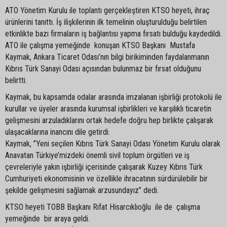
ATO Yönetim Kurulu ile toplantı gerçekleştiren KTSO heyeti, ihraç
ürünlerini tanıttı. İş ilişkilerinin ilk temelinin oluşturulduğu belirtilen
etkinlikte bazı firmaların iş bağlantısı yapma fırsatı bulduğu kaydedildi.
ATO ile çalışma yemeğinde konuşan KTSO Başkanı Mustafa
Kaymak, Ankara Ticaret Odası’nın bilgi birikiminden faydalanmanın
Kıbrıs Türk Sanayi Odası açısından bulunmaz bir fırsat olduğunu
belirtti.
Kaymak, bu kapsamda odalar arasında imzalanan işbirliği protokolü ile
kurullar ve üyeler arasında kurumsal işbirlikleri ve karşılıklı ticaretin
gelişmesini arzuladıklarını ortak hedefe doğru hep birlikte çalışarak
ulaşacaklarına inancını dile getirdi.
Kaymak, ”Yeni seçilen Kıbrıs Türk Sanayi Odası Yönetim Kurulu olarak
Anavatan Türkiye’mizdeki önemli sivil toplum örgütleri ve iş
çevreleriyle yakın işbirliği içerisinde çalışarak Kuzey Kıbrıs Türk
Cumhuriyeti ekonomisinin ve özellikle ihracatının sürdürülebilir bir
şekilde gelişmesini sağlamak arzusundayız” dedi.
KTSO heyeti TOBB Başkanı Rifat Hisarcıklıoğlu ile de çalışma
yemeğinde bir araya geldi.