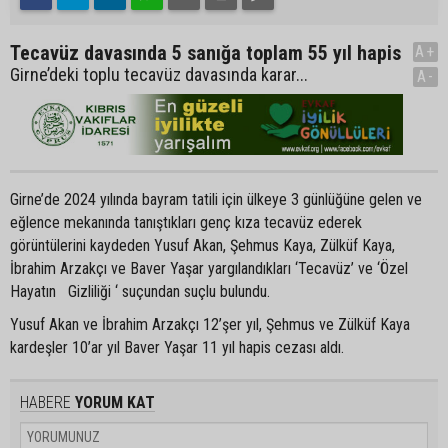
Tecavüz davasında 5 sanığa toplam 55 yıl hapis
A+
Girne’deki toplu tecavüz davasında karar...
A-
Girne’de 2024 yılında bayram tatili için ülkeye 3 günlüğüne gelen ve
eğlence mekanında tanıştıkları genç kıza tecavüz ederek
görüntülerini kaydeden Yusuf Akan, Şehmus Kaya, Zülküf Kaya,
İbrahim Arzakçı ve Baver Yaşar yargılandıkları ‘Tecavüz’ ve ‘Özel
Hayatın Gizliliği ‘ suçundan suçlu bulundu.
Yusuf Akan ve İbrahim Arzakçı 12’şer yıl, Şehmus ve Zülküf Kaya
kardeşler 10’ar yıl Baver Yaşar 11 yıl hapis cezası aldı.
HABERE
YORUM KAT