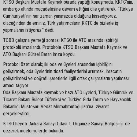
KTSO Başkanı Mustafa Kaymak burada yaptığı konuşmada, KKTC'nin,
ambargo altında mücadelesine devam ettiğini dile getirerek, "Türkiye
Cumhuriyeti'nin her zaman yanımızda olduğunu hissediyoruz,
olacağından da eminiz. Türk yatırımcıların KKTC'de bizlerle iş
yapmalarını istiyoruz." dedi.
TOBB çalışma yemeği sonrası KTSO ile ATO arasında işbirliği
protokolü imzalandı. Protokole KTSO Başkanı Mustafa Kaymak ve
ATO Başkanı Gürsel Baran imza koydu.
Protokol özet olarak; iki oda ve üyeleri arasından işbirliğini
geliştirmek, oda üyelerinin ticari faaliyetlerini artırmak, ihracatın
geliştirilmesi ve coğrafi işaretlerle ilgili ortak çalışmaların yapılması
amacı taşıyor
Oda Başkanı Mustafa kaymak ve bazı ATO üyeleri, Türkiye Gümrük ve
Ticaret Bakanı Bülent Tüfenkci ve Türkiye Gıda Tarım ve Hayvancılık
Bakanlığı Müsteşarı Vedat Mirmahmutoğulları’na ziyaret
gerçekleştirdi.
KTSO heyeti Ankara Sanayi Odası 1. Organize Sanayi Bölgesi’ni de
gezerek incelemelerde bulundu.