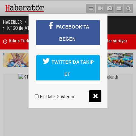
HABERLER
GÜNDEM
FACEBOOK'TA
KTSO ile ATO arasında işbirliği protokolü imzalandı
BEĞEN
Girne'deki cinayet zanlısı polis tarafından yakalandı
TWITTER'DA TAKİP
ET
Bir Daha Gösterme