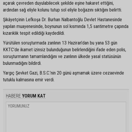
açarak çevreden duyulabilecek şekilde eşine hakaret ettiğini,
ardından sağ eliyle kolunu tutup sol eliyle boğazını sıktığını belirtti.
Şikâyetçinin Lefkoşa Dr. Burhan Nalbantoğlu Devlet Hastanesinde
yapılan muayenesinde, boynunun sol kısmında 1,5 santimetre çapında
kızarıklık tespit edildiği kaydedildi.
Yürütülen soruşturmada zanlının 13 Haziran’dan bu yana 53 gün
KKTC’de ikamet izinsiz bulunduğunun belirlendiğini ifade eden polis,
soruşturmanın tamamlandığını ve zanlının ülkede yasal statüsünün
bulunmadığını bildirdi.
Yargıç Şevket Gazi, B.S.C.’nin 20 günü aşmamak üzere cezaevinde
tutuklu kalmasına emir verdi.
HABERE
YORUM KAT