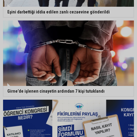
Eşini darbettiği iddia edilen zanlı cezaevine gönderildi
Girne’de işlenen cinayetin ardından 7 kişi tutuklandı