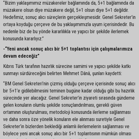
“Bizim yaklaşımımız müzakereler bağlamında da, 5+1 bağlamında da
müzakere olsun diye müzakere değil, 5+1 olsun diye 5+1 değildir.
Hedefimiz, sonuç alıcı süreçlerin gerçekleşmesidir. Genel Sekreter’in
ortaya koyduğu çerçeve de bu yaklaşımımızla uyum içerisindedir. Bu
nedenle biz de bu yönde kararlılıkla ve yapıcı bir şekilde ilerlemek
konusunda kararlıyız.”
-“Yeni ancak sonuç alıcı bir 5+1 toplantısı için çalışmalarımıza
devam edeceğiz”
Kıbrıs Türk tarafının hazırlık sürecine samimi ve yapıcı şekilde katkı
sunmayı sürdüreceğini belirten Mehmet Dânâ, şunları kaydetti:
“BM Genel Sekreteri’nin çizmiş olduğu çerçeve içerisinde sonuç alıcı
bir 5+1’e gidilebilmesini teminen bugüne kadar olduğu gibi bu hazırlık
sürecinde yer alacağız. Genel Sekreter’in ziyareti sırasında gündeme
gelen konuların olumlu şekilde sonuçlandırılması, gerekli güven
ortamının oluşturulması, metodoloji konusunda ilerleme sağlanması
ve daha sonra öze yönelik konuların ele alınması suretiyle Genel
Sekreter’in bizlerden beklediği anlamlı ilerlemelerin sağlanması ve
böylece yeni ancak sonuç alıcı bir 5+1 toplantısının mümkün olması