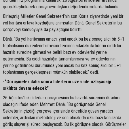
Gündem 12 programına katılarak, 26 Ağustos’ta liderler arasında
gerçekleştirilecek görüşmeye ilişkin değerlendirmelerde bulundu.
Birleşmiş Milletler Genel Sekreteri’nin son Kıbrıs ziyaretinde yeni bir
yol haritası ortaya koyduğunu anımsatan Dânâ, Genel Sekreter’in bu
çerçeveyi kamuoyuyla da paylaştığını belirtti.
Dânâ, “Bu yol haritasının amacı, yeni ancak bu kez sonuç alıcı bir 5+1
toplantısının düzenlenebilmesini teminen adadaki iki liderin ciddi bir
hazırlık sürecine girmesi ve belirli bazı ev ödevlerini yerine
getirmesidir. Bu ciddi hazırlığın tamamlanması ve ev ödevlerinin
yerine getirilmesi durumunda yeni ancak bu kez sonuç alıcı bir 5+1
toplantısının gerçekleşmesi mümkün olabilecek.” dedi.
-“Görüşmeler daha sonra liderlerin üzerinde uzlaşacağı
sıklıkta devam edecek”
26 Ağustos’taki liderler görüşmesinin bu hazırlık sürecinin ilk adımı
olacağını ifade eden Mehmet Dânâ, “Bu görüşmede Genel
Sekreter’in çizdiği çerçeve içerisinde öncelikle güven yaratıcı
önlemler, ardından metodoloji ve son olarak da özlü bazı konularda
görüş alışverişi süreci başlayacak. Bu ilk görüşme olacak. Görüşmeler