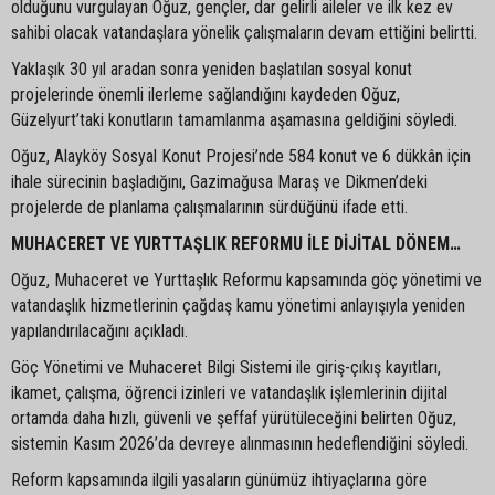
olduğunu vurgulayan Oğuz, gençler, dar gelirli aileler ve ilk kez ev
sahibi olacak vatandaşlara yönelik çalışmaların devam ettiğini belirtti.
Yaklaşık 30 yıl aradan sonra yeniden başlatılan sosyal konut
projelerinde önemli ilerleme sağlandığını kaydeden Oğuz,
Güzelyurt’taki konutların tamamlanma aşamasına geldiğini söyledi.
Oğuz, Alayköy Sosyal Konut Projesi’nde 584 konut ve 6 dükkân için
ihale sürecinin başladığını, Gazimağusa Maraş ve Dikmen’deki
projelerde de planlama çalışmalarının sürdüğünü ifade etti.
MUHACERET VE YURTTAŞLIK REFORMU İLE DİJİTAL DÖNEM…
Oğuz, Muhaceret ve Yurttaşlık Reformu kapsamında göç yönetimi ve
vatandaşlık hizmetlerinin çağdaş kamu yönetimi anlayışıyla yeniden
yapılandırılacağını açıkladı.
Göç Yönetimi ve Muhaceret Bilgi Sistemi ile giriş-çıkış kayıtları,
ikamet, çalışma, öğrenci izinleri ve vatandaşlık işlemlerinin dijital
ortamda daha hızlı, güvenli ve şeffaf yürütüleceğini belirten Oğuz,
sistemin Kasım 2026’da devreye alınmasının hedeflendiğini söyledi.
Reform kapsamında ilgili yasaların günümüz ihtiyaçlarına göre