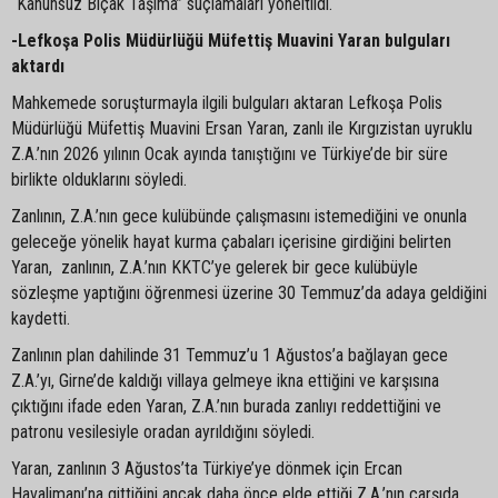
“Kanunsuz Bıçak Taşıma” suçlamaları yöneltildi.
-Lefkoşa Polis Müdürlüğü Müfettiş Muavini Yaran bulguları
aktardı
Mahkemede soruşturmayla ilgili bulguları aktaran Lefkoşa Polis
Müdürlüğü Müfettiş Muavini Ersan Yaran, zanlı ile Kırgızistan uyruklu
Z.A.’nın 2026 yılının Ocak ayında tanıştığını ve Türkiye’de bir süre
birlikte olduklarını söyledi.
Zanlının, Z.A.’nın gece kulübünde çalışmasını istemediğini ve onunla
geleceğe yönelik hayat kurma çabaları içerisine girdiğini belirten
Yaran, zanlının, Z.A.’nın KKTC’ye gelerek bir gece kulübüyle
sözleşme yaptığını öğrenmesi üzerine 30 Temmuz’da adaya geldiğini
kaydetti.
Zanlının plan dahilinde 31 Temmuz’u 1 Ağustos’a bağlayan gece
Z.A.’yı, Girne’de kaldığı villaya gelmeye ikna ettiğini ve karşısına
çıktığını ifade eden Yaran, Z.A.’nın burada zanlıyı reddettiğini ve
patronu vesilesiyle oradan ayrıldığını söyledi.
Yaran, zanlının 3 Ağustos’ta Türkiye’ye dönmek için Ercan
Havalimanı’na gittiğini ancak daha önce elde ettiği Z.A.’nın çarşıda