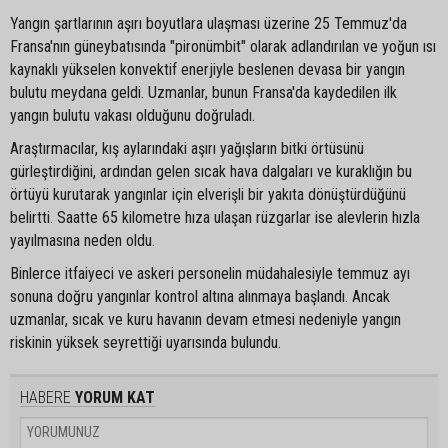
Yangın şartlarının aşırı boyutlara ulaşması üzerine 25 Temmuz'da
Fransa'nın güneybatısında "pironümbit" olarak adlandırılan ve yoğun ısı
kaynaklı yükselen konvektif enerjiyle beslenen devasa bir yangın
bulutu meydana geldi. Uzmanlar, bunun Fransa'da kaydedilen ilk
yangın bulutu vakası olduğunu doğruladı.
Araştırmacılar, kış aylarındaki aşırı yağışların bitki örtüsünü
gürleştirdiğini, ardından gelen sıcak hava dalgaları ve kuraklığın bu
örtüyü kurutarak yangınlar için elverişli bir yakıta dönüştürdüğünü
belirtti. Saatte 65 kilometre hıza ulaşan rüzgarlar ise alevlerin hızla
yayılmasına neden oldu.
Binlerce itfaiyeci ve askeri personelin müdahalesiyle temmuz ayı
sonuna doğru yangınlar kontrol altına alınmaya başlandı. Ancak
uzmanlar, sıcak ve kuru havanın devam etmesi nedeniyle yangın
riskinin yüksek seyrettiği uyarısında bulundu.
HABERE
YORUM KAT