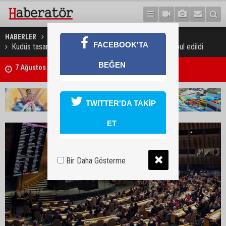
HABERLER
DÜNYA
FACEBOOK'TA
Kudüs tasarısı ABD’nin tehditlerine rağmen BM’de kabul edildi
BEĞEN
Trafik kazasında 85 yaşındaki Turan Obalı hayatını kaybetti, 3 kişi ya
TWITTER'DA TAKİP
ET
Bir Daha Gösterme