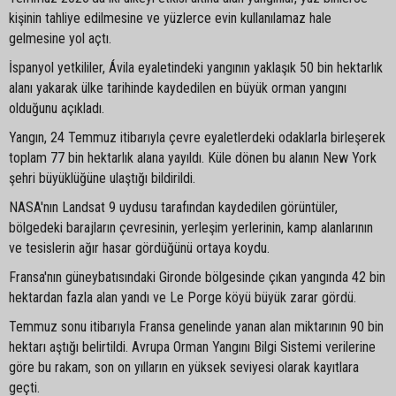
kişinin tahliye edilmesine ve yüzlerce evin kullanılamaz hale
gelmesine yol açtı.
İspanyol yetkililer, Ávila eyaletindeki yangının yaklaşık 50 bin hektarlık
alanı yakarak ülke tarihinde kaydedilen en büyük orman yangını
olduğunu açıkladı.
Yangın, 24 Temmuz itibarıyla çevre eyaletlerdeki odaklarla birleşerek
toplam 77 bin hektarlık alana yayıldı. Küle dönen bu alanın New York
şehri büyüklüğüne ulaştığı bildirildi.
NASA'nın Landsat 9 uydusu tarafından kaydedilen görüntüler,
bölgedeki barajların çevresinin, yerleşim yerlerinin, kamp alanlarının
ve tesislerin ağır hasar gördüğünü ortaya koydu.
Fransa'nın güneybatısındaki Gironde bölgesinde çıkan yangında 42 bin
hektardan fazla alan yandı ve Le Porge köyü büyük zarar gördü.
Temmuz sonu itibarıyla Fransa genelinde yanan alan miktarının 90 bin
hektarı aştığı belirtildi. Avrupa Orman Yangını Bilgi Sistemi verilerine
göre bu rakam, son on yılların en yüksek seviyesi olarak kayıtlara
geçti.