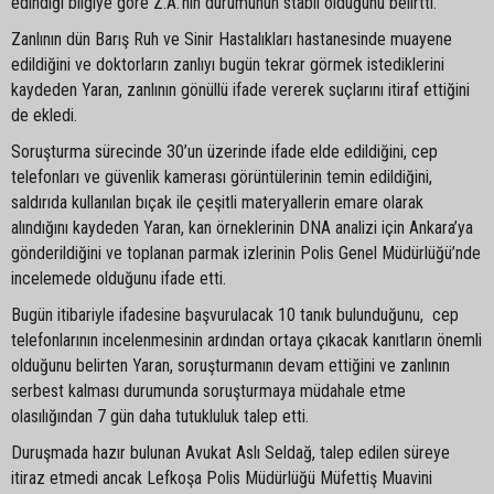
edindiği bilgiye göre Z.A.’nın durumunun stabil olduğunu belirtti.
Zanlının dün Barış Ruh ve Sinir Hastalıkları hastanesinde muayene
edildiğini ve doktorların zanlıyı bugün tekrar görmek istediklerini
kaydeden Yaran, zanlının gönüllü ifade vererek suçlarını itiraf ettiğini
de ekledi.
Soruşturma sürecinde 30’un üzerinde ifade elde edildiğini, cep
telefonları ve güvenlik kamerası görüntülerinin temin edildiğini,
saldırıda kullanılan bıçak ile çeşitli materyallerin emare olarak
alındığını kaydeden Yaran, kan örneklerinin DNA analizi için Ankara’ya
gönderildiğini ve toplanan parmak izlerinin Polis Genel Müdürlüğü’nde
incelemede olduğunu ifade etti.
Bugün itibariyle ifadesine başvurulacak 10 tanık bulunduğunu, cep
telefonlarının incelenmesinin ardından ortaya çıkacak kanıtların önemli
olduğunu belirten Yaran, soruşturmanın devam ettiğini ve zanlının
serbest kalması durumunda soruşturmaya müdahale etme
olasılığından 7 gün daha tutukluluk talep etti.
Duruşmada hazır bulunan Avukat Aslı Seldağ, talep edilen süreye
itiraz etmedi ancak Lefkoşa Polis Müdürlüğü Müfettiş Muavini