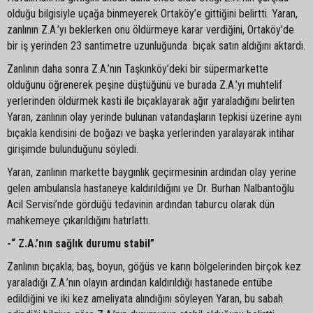
olduğu bilgisiyle uçağa binmeyerek Ortaköy’e gittiğini belirtti. Yaran,
zanlının Z.A.’yı beklerken onu öldürmeye karar verdiğini, Ortaköy’de
bir iş yerinden 23 santimetre uzunluğunda bıçak satın aldığını aktardı.
Zanlının daha sonra Z.A.’nın Taşkınköy’deki bir süpermarkette
olduğunu öğrenerek peşine düştüğünü ve burada Z.A.’yı muhtelif
yerlerinden öldürmek kasti ile bıçaklayarak ağır yaraladığını belirten
Yaran, zanlının olay yerinde bulunan vatandaşların tepkisi üzerine aynı
bıçakla kendisini de boğazı ve başka yerlerinden yaralayarak intihar
girişimde bulunduğunu söyledi.
Yaran, zanlının markette baygınlık geçirmesinin ardından olay yerine
gelen ambulansla hastaneye kaldırıldığını ve Dr. Burhan Nalbantoğlu
Acil Servisi’nde gördüğü tedavinin ardından taburcu olarak dün
mahkemeye çıkarıldığını hatırlattı.
-“ Z.A.’nın sağlık durumu stabil”
Zanlının bıçakla; baş, boyun, göğüs ve karın bölgelerinden birçok kez
yaraladığı Z.A.’nın olayın ardından kaldırıldığı hastanede entübe
edildiğini ve iki kez ameliyata alındığını söyleyen Yaran, bu sabah