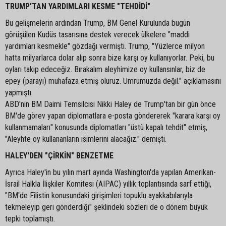
TRUMP'TAN YARDIMLARI KESME "TEHDİDİ"
Bu gelişmelerin ardından Trump, BM Genel Kurulunda bugün
görüşülen Kudüs tasarısına destek verecek ülkelere "maddi
yardımları kesmekle" gözdağı vermişti. Trump, "Yüzlerce milyon
hatta milyarlarca dolar alıp sonra bize karşı oy kullanıyorlar. Peki, bu
oyları takip edeceğiz. Bırakalım aleyhimize oy kullansınlar, biz de
epey (parayı) muhafaza etmiş oluruz. Umrumuzda değil." açıklamasını
yapmıştı.
ABD'nin BM Daimi Temsilcisi Nikki Haley de Trump'tan bir gün önce
BM'de görev yapan diplomatlara e-posta göndererek "karara karşı oy
kullanmamaları" konusunda diplomatları "üstü kapalı tehdit" etmiş,
"Aleyhte oy kullananların isimlerini alacağız." demişti.
HALEY'DEN "ÇİRKİN" BENZETME
Ayrıca Haley'in bu yılın mart ayında Washington'da yapılan Amerikan-
İsrail Halkla İlişkiler Komitesi (AIPAC) yıllık toplantısında sarf ettiği,
"BM'de Filistin konusundaki girişimleri topuklu ayakkabılarıyla
tekmeleyip geri gönderdiği" şeklindeki sözleri de o dönem büyük
tepki toplamıştı.