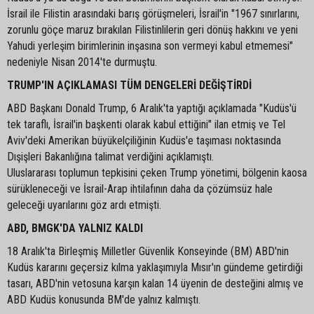
İsrail ile Filistin arasındaki barış görüşmeleri, İsrail'in "1967 sınırlarını,
zorunlu göçe maruz bırakılan Filistinlilerin geri dönüş hakkını ve yeni
Yahudi yerleşim birimlerinin inşasına son vermeyi kabul etmemesi"
nedeniyle Nisan 2014'te durmuştu.
TRUMP'IN AÇIKLAMASI TÜM DENGELERİ DEĞİŞTİRDİ
ABD Başkanı Donald Trump, 6 Aralık'ta yaptığı açıklamada "Kudüs'ü
tek taraflı, İsrail'in başkenti olarak kabul ettiğini" ilan etmiş ve Tel
Aviv'deki Amerikan büyükelçiliğinin Kudüs'e taşıması noktasında
Dışişleri Bakanlığına talimat verdiğini açıklamıştı.
Uluslararası toplumun tepkisini çeken Trump yönetimi, bölgenin kaosa
sürükleneceği ve İsrail-Arap ihtilafının daha da çözümsüz hale
geleceği uyarılarını göz ardı etmişti.
ABD, BMGK'DA YALNIZ KALDI
18 Aralık'ta Birleşmiş Milletler Güvenlik Konseyinde (BM) ABD'nin
Kudüs kararını geçersiz kılma yaklaşımıyla Mısır'ın gündeme getirdiği
tasarı, ABD'nin vetosuna karşın kalan 14 üyenin de desteğini almış ve
ABD Kudüs konusunda BM'de yalnız kalmıştı.