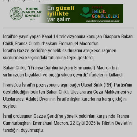
İsrail'de yayın yapan Kanal 14 televizyonuna konuşan Diaspora Bakanı
Chikli, Fransa Cumhurbaşkanı Emmanuel Macron'un
İsrail'in Gazze Şeridi'ne yönelik saldırılarını ateşkese rağmen
sürdürmesi karşısındaki tutumuna tepki gösterdi.
Bakan Chikli, "(Fransa Cumhurbaşkanı Emmanuel) Macron bizi
sırtımızdan bıçakladı ve bıçağı sıkıca çevirdi." ifadelerini kullandı.
Fransa'da İsrail'in pozisyonunu aşırı sağcı Ulusal Birlik (RN) Partisi'nin
desteklediğini belirten Bakan Chikli, Uluslararası Ceza Mahkemesi ve
Uluslararası Adalet Divanının İsrail'e ilişkin kararlarına karşı çıktığını
söyledi.
İsrail ordusunun Gazze Şeridi'ne yönelik saldırıları karşısında Fransa
Cumhurbaşkanı Emmanuel Macron, 22 Eylül 2025'te Filistin Devleti'ni
tanıdığını duyurmuştu.