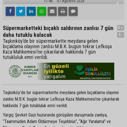
11:45
07 Ağustos 2026
Süpermarketteki bıçaklı saldırının zanlısı 7 gün
A+
daha tutuklu kalacak
A-
Taşkınköy’de bir süpermarkette meydana gelen
bıçaklama olayının zanlısı M.B.K. bugün tekrar Lefkoşa
Kaza Mahkemesi’ne çıkarılarak hakkında 7 gün
tutukluluk emri verildi.
Taşkınköy’de bir süpermarkette meydana gelen bıçaklama olayının
zanlısı M.B.K. bugün tekrar Lefkoşa Kaza Mahkemesi’ne çıkarılarak
hakkında 7 gün tutukluluk emri verildi.
Yargıç Şevket Gazi huzurunda görüşülen duruşmada zanlıya,
“Taammüden Adam Öldürmeye Teşebbüs”, “Ağır Yaralama” ve