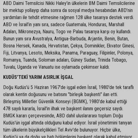
ABD Daimi Temsilcisi Nikki Haley’in ülkelerin BM Daimi Temsilcilerine
bir mektup yollayıp daha sonra da sosyal medya hesabından ABD’nin
yardımları ile tehdit etmesine rağmen 128 ülke tasarıya destek verdi.
ABD ve İsrail’in yanı sıra, sadece Guatemala, Honduras, Marshall
Adaları, Mikronezya, Nauru, Togo ve Palau tasarıya karşı oy kullandı.
Bunun yanı sıra Avustralya, Antigua-Barbuda, Arjantin, Benin, Butan,
Bosna Hersek, Kanada, Hırvatistan, Çekya, Dominikler, Ekvator Ginesi,
Fiji, Litvanya, Lesoto, Meksika, Panama, Paraguay, Filipinler, Polonya,
Romanya, Tuanda, Soloman adaları, Güney Sudan, Trinida Tobago,
Tuvalu, Uganda ve Vanuatu ise oylamada çekimser kaldı.
KUDÜS'TEKİ YARIM ASIRLIK İŞGAL
Doğu Kudüs'ü 5 Haziran 1967'de işgal eden İsrail, 1980'de tek taraflı
olarak kentin doğusunu ve batısını "birleşik başkenti" ilan etti.
Birleşmiş Milletler Güvenlik Konseyi (BGMK), 1980'de kabul ettiği
478 sayılı kararla, İsrail'in ilhak ve başkent ilanını geçersiz saydı.
BMGK kararı çerçevesinde, ABD dahil uluslararası toplum Doğu
Kudüs'ün işgal altında olduğunu kabul ediyor. İsrail yönetimini tanıyan
tüm ülkelerin büyükelçilikleri Tel Aviv'de bulunuyor. Hiçbir ülke,
Kudüs'ü ya da doğu ve batı bölümlerini başkent olarak kabul etmiyor.