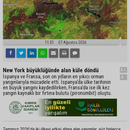
11:51
07 Ağustos 2026
New York büyüklüğünde alan küle döndü
A+
İspanya ve Fransa, son on yılların en yıkıcı orman
A-
yangınlarıyla mücadele etti. İspanya'da ülke tarihinin
en büyük yangını kaydedilirken, Fransa'da ise ilk kez
yangın kaynaklı bir fırtına bulutu (pironümbit) oluştu.
Temmuz 2026'da iki ülkeyi etkisi altına alan yangınlar, yüz binlerce