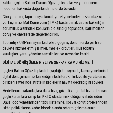
katılan İçişleri Bakanı Dursun Oğuz, çalışmalar ve yeni dönem
hedefleri hakkında değerlendirmelerde bulundu.
Göç yönetimi, tapu, sosyal konut, yerel yönetimler, ceza infaz sistemi
ve Taşınmaz Mal Komisyonu (TMK) başta olmak üzere bakanlığın
sorumluluk alanındaki konuların ele alındığı toplantıda, katılımcıların
görüş ve önerileri de değerlendirildi.
Toplantıya UBP’nin siyasi kadroları, geçmiş dönemlerde parti ve
devlete hizmet etmiş isimler, meslek örgütleri, sivil toplum
kuruluşları, yerel yönetim temsilcileri ve uzmanlar katıldı.
DİJİTAL DÖNÜŞÜMLE HIZLI VE ŞEFFAF KAMU HİZMETİ
İçişleri Bakanı Oğuz toplantıda yaptığı konuşmada, kamu yönetiminde
dijital dönüşümün hız kazandığını belirterek, Türkiye ile yürütülen iş
birlikleri sayesinde stratejik projelerin hayata geçirildiğini söyledi.
Hedeflerinin vatandaşlara daha hızlı, güvenli ve şeffaf hizmet sunan
güçlü kurumlara sahip bir KKTC oluşturmak olduğunu ifade eden
Oğuz, göç yönetiminden tapu sistemine, sosyal konut projelerinden
iskân politikalarına kadar birçok alanda reform çalışmalarının