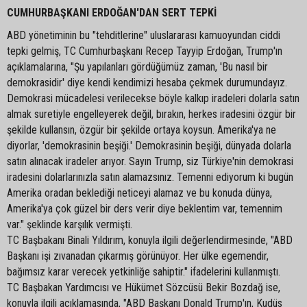
CUMHURBAŞKANI ERDOĞAN'DAN SERT TEPKİ
ABD yönetiminin bu "tehditlerine" uluslararası kamuoyundan ciddi
tepki gelmiş, TC Cumhurbaşkanı Recep Tayyip Erdoğan, Trump'ın
açıklamalarına, "Şu yapılanları gördüğümüz zaman, 'Bu nasıl bir
demokrasidir' diye kendi kendimizi hesaba çekmek durumundayız.
Demokrasi mücadelesi verilecekse böyle kalkıp iradeleri dolarla satın
almak suretiyle engelleyerek değil, bırakın, herkes iradesini özgür bir
şekilde kullansın, özgür bir şekilde ortaya koysun. Amerika'ya ne
diyorlar, 'demokrasinin beşiği.' Demokrasinin beşiği, dünyada dolarla
satın alınacak iradeler arıyor. Sayın Trump, siz Türkiye'nin demokrasi
iradesini dolarlarınızla satın alamazsınız. Temenni ediyorum ki bugün
Amerika oradan beklediği neticeyi alamaz ve bu konuda dünya,
Amerika'ya çok güzel bir ders verir diye beklentim var, temennim
var." şeklinde karşılık vermişti.
TC Başbakanı Binali Yıldırım, konuyla ilgili değerlendirmesinde, "ABD
Başkanı işi zıvanadan çıkarmış görünüyor. Her ülke egemendir,
bağımsız karar verecek yetkinliğe sahiptir." ifadelerini kullanmıştı.
TC Başbakan Yardımcısı ve Hükümet Sözcüsü Bekir Bozdağ ise,
konuyla ilgili açıklamasında, "ABD Başkanı Donald Trump'ın, Kudüs