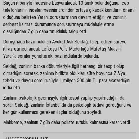
Bugün itibariyle ifadesine başvurulacak 10 tanık bulunduğunu, cep
telefonlarının incelenmesinin ardından ortaya çıkacak kanıtların önemli
olduğunu belirten Yaran, soruşturmanın devam ettiğini ve zanlının
serbest kalması durumunda soruşturmaya müdahale etme
olasılığından 7 gün daha tutukluluk talep etti.
Duruşmada hazır bulunan Avukat Aslı Seldağ, talep edilen süreye
itiraz etmedi ancak Lefkoşa Polis Müdürlüğü Müfettiş Muavini
Yaran’a sorular yönelterek, bazı iddialarda bulundu.
Seldağ, zanlının banka dökümleriyle ilgili herhangi bir tespit olup
olmadığını sorarak, zanlının birlikte oldukları süre boyunca Z.A’ya
tehdit ve duygu sömürüsüyle 1 milyon 500 bin TL para akatardığını
iddia etti.
Zanlının psikolojik geçmişiyle ilgili tespit yapılıp yapılmadığını da
soran Seldağ, zanlının İstanbul’da da psikolojik tedavi gördüğünü ve
her gün kullanması gereken ilaçlar olduğunu söyledi.
Mahkeme, zanlının 7 gün daha poliste tutuklu kalmasına karar verdi.