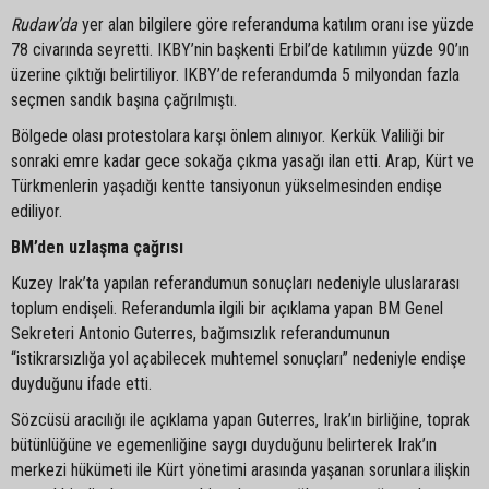
Rudaw’da
yer alan bilgilere göre referanduma katılım oranı ise yüzde
78 civarında seyretti. IKBY’nin başkenti Erbil’de katılımın yüzde 90’ın
üzerine çıktığı belirtiliyor. IKBY’de referandumda 5 milyondan fazla
seçmen sandık başına çağrılmıştı.
Bölgede olası protestolara karşı önlem alınıyor. Kerkük Valiliği bir
sonraki emre kadar gece sokağa çıkma yasağı ilan etti. Arap, Kürt ve
Türkmenlerin yaşadığı kentte tansiyonun yükselmesinden endişe
ediliyor.
BM’den uzlaşma çağrısı
Kuzey Irak’ta yapılan referandumun sonuçları nedeniyle uluslararası
toplum endişeli. Referandumla ilgili bir açıklama yapan BM Genel
Sekreteri Antonio Guterres, bağımsızlık referandumunun
“istikrarsızlığa yol açabilecek muhtemel sonuçları” nedeniyle endişe
duyduğunu ifade etti.
Sözcüsü aracılığı ile açıklama yapan Guterres, Irak’ın birliğine, toprak
bütünlüğüne ve egemenliğine saygı duyduğunu belirterek Irak’ın
merkezi hükümeti ile Kürt yönetimi arasında yaşanan sorunlara ilişkin