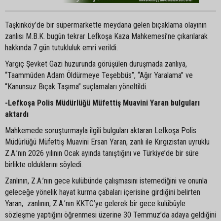
Taşkınköy’de bir süpermarkette meydana gelen bıçaklama olayının
zanlısı M.B.K. bugün tekrar Lefkoşa Kaza Mahkemesi’ne çıkarılarak
hakkında 7 gün tutukluluk emri verildi.
Yargıç Şevket Gazi huzurunda görüşülen duruşmada zanlıya,
“Taammüden Adam Öldürmeye Teşebbüs”, “Ağır Yaralama” ve
“Kanunsuz Bıçak Taşıma” suçlamaları yöneltildi.
-Lefkoşa Polis Müdürlüğü Müfettiş Muavini Yaran bulguları
aktardı
Mahkemede soruşturmayla ilgili bulguları aktaran Lefkoşa Polis
Müdürlüğü Müfettiş Muavini Ersan Yaran, zanlı ile Kırgızistan uyruklu
Z.A.’nın 2026 yılının Ocak ayında tanıştığını ve Türkiye’de bir süre
birlikte olduklarını söyledi.
Zanlının, Z.A.’nın gece kulübünde çalışmasını istemediğini ve onunla
geleceğe yönelik hayat kurma çabaları içerisine girdiğini belirten
Yaran, zanlının, Z.A.’nın KKTC’ye gelerek bir gece kulübüyle
sözleşme yaptığını öğrenmesi üzerine 30 Temmuz’da adaya geldiğini