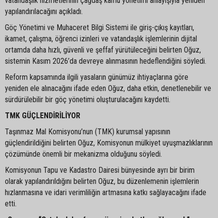
vatandaşlık hizmetlerinin çağdaş kamu yönetimi anlayışıyla yeniden
yapılandırılacağını açıkladı.
Göç Yönetimi ve Muhaceret Bilgi Sistemi ile giriş-çıkış kayıtları,
ikamet, çalışma, öğrenci izinleri ve vatandaşlık işlemlerinin dijital
ortamda daha hızlı, güvenli ve şeffaf yürütüleceğini belirten Oğuz,
sistemin Kasım 2026’da devreye alınmasının hedeflendiğini söyledi.
Reform kapsamında ilgili yasaların günümüz ihtiyaçlarına göre
yeniden ele alınacağını ifade eden Oğuz, daha etkin, denetlenebilir ve
sürdürülebilir bir göç yönetimi oluşturulacağını kaydetti.
TMK GÜÇLENDİRİLİYOR
Taşınmaz Mal Komisyonu’nun (TMK) kurumsal yapısının
güçlendirildiğini belirten Oğuz, Komisyonun mülkiyet uyuşmazlıklarının
çözümünde önemli bir mekanizma olduğunu söyledi.
Komisyonun Tapu ve Kadastro Dairesi bünyesinde ayrı bir birim
olarak yapılandırıldığını belirten Oğuz, bu düzenlemenin işlemlerin
hızlanmasına ve idari verimliliğin artmasına katkı sağlayacağını ifade
etti.