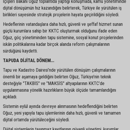
İçişleri Bakanı Oğuz toplantıda yaptığı konuşmada, kamu yönetiminde
dijital dönüşümün hız kazandığını belirterek, Türkiye ile yürütülen iş
birlikleri sayesinde stratejik projelerin hayata geçirildiğini söyledi.
Hedeflerinin vatandaşlara daha hızlı, güvenli ve şeffaf hizmet sunan
güçlü kurumlara sahip bir KKTC oluşturmak olduğunu ifade eden
Oğuz, göç yönetiminden tapu sistemine, sosyal konut projelerinden
iskân politikalarına kadar birçok alanda reform çalışmalarının
sürdüğünü kaydetti.
TAPUDA DİJİTAL DÖNEM...
Tapu ve Kadastro Dairesi’nde yürütülen dönüşüm çalışmalarının
önemli bir aşamaya geldiğini belirten Oğuz, Türkiye’nin teknik
desteğiyle "TAKBİS" ve "MAKSİS" altyapılarının KKTC’de
uygulanmasına yönelik hazırlıkların büyük ölçüde tamamlandığını
açıkladı.
Sistemin eylül ayında devreye alınmasının hedeflendiğini belirten
Oğuz, yeni yapıyla tapu işlemlerinin daha hızlı, güvenli ve tamamen
dijital ortamda yürütüleceğini söyledi.
Dijital sistemlerin taşınmaz kayıtlarının güvenli yönetimi, kurumlar