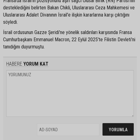
Fransa'da İsrail'in pozisyonunu aşırı sağcı Ulusal Birlik (RN) Partisi'nin
desteklediğini belirten Bakan Chikli, Uluslararası Ceza Mahkemesi ve
Uluslararası Adalet Divanının İsrail'e ilişkin kararlarına karşı çıktığını
söyledi.
İsrail ordusunun Gazze Şeridi'ne yönelik saldırıları karşısında Fransa
Cumhurbaşkanı Emmanuel Macron, 22 Eylül 2025'te Filistin Devleti'ni
tanıdığını duyurmuştu.
HABERE
YORUM KAT