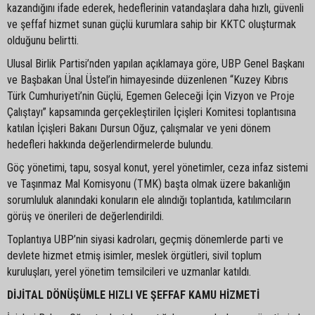
kazandığını ifade ederek, hedeflerinin vatandaşlara daha hızlı, güvenli
ve şeffaf hizmet sunan güçlü kurumlara sahip bir KKTC oluşturmak
olduğunu belirtti.
Ulusal Birlik Partisi’nden yapılan açıklamaya göre, UBP Genel Başkanı
ve Başbakan Ünal Üstel’in himayesinde düzenlenen “Kuzey Kıbrıs
Türk Cumhuriyeti’nin Güçlü, Egemen Geleceği İçin Vizyon ve Proje
Çalıştayı” kapsamında gerçekleştirilen İçişleri Komitesi toplantısına
katılan İçişleri Bakanı Dursun Oğuz, çalışmalar ve yeni dönem
hedefleri hakkında değerlendirmelerde bulundu.
Göç yönetimi, tapu, sosyal konut, yerel yönetimler, ceza infaz sistemi
ve Taşınmaz Mal Komisyonu (TMK) başta olmak üzere bakanlığın
sorumluluk alanındaki konuların ele alındığı toplantıda, katılımcıların
görüş ve önerileri de değerlendirildi.
Toplantıya UBP’nin siyasi kadroları, geçmiş dönemlerde parti ve
devlete hizmet etmiş isimler, meslek örgütleri, sivil toplum
kuruluşları, yerel yönetim temsilcileri ve uzmanlar katıldı.
DİJİTAL DÖNÜŞÜMLE HIZLI VE ŞEFFAF KAMU HİZMETİ