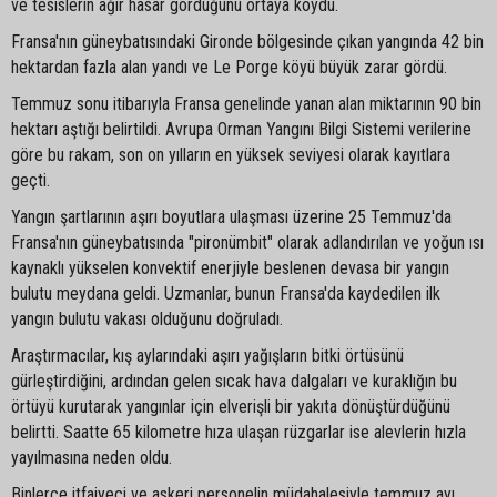
ve tesislerin ağır hasar gördüğünü ortaya koydu.
Fransa'nın güneybatısındaki Gironde bölgesinde çıkan yangında 42 bin
hektardan fazla alan yandı ve Le Porge köyü büyük zarar gördü.
Temmuz sonu itibarıyla Fransa genelinde yanan alan miktarının 90 bin
hektarı aştığı belirtildi. Avrupa Orman Yangını Bilgi Sistemi verilerine
göre bu rakam, son on yılların en yüksek seviyesi olarak kayıtlara
geçti.
Yangın şartlarının aşırı boyutlara ulaşması üzerine 25 Temmuz'da
Fransa'nın güneybatısında "pironümbit" olarak adlandırılan ve yoğun ısı
kaynaklı yükselen konvektif enerjiyle beslenen devasa bir yangın
bulutu meydana geldi. Uzmanlar, bunun Fransa'da kaydedilen ilk
yangın bulutu vakası olduğunu doğruladı.
Araştırmacılar, kış aylarındaki aşırı yağışların bitki örtüsünü
gürleştirdiğini, ardından gelen sıcak hava dalgaları ve kuraklığın bu
örtüyü kurutarak yangınlar için elverişli bir yakıta dönüştürdüğünü
belirtti. Saatte 65 kilometre hıza ulaşan rüzgarlar ise alevlerin hızla
yayılmasına neden oldu.
Binlerce itfaiyeci ve askeri personelin müdahalesiyle temmuz ayı