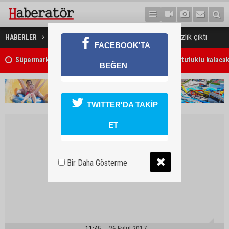
Kuzey Irak’ta sandıktan bağımsızlık çıktı
HABERLER
DÜNYA
FACEBOOK'TA
7 Ağustos 2026 Döviz Kurları
BEĞEN
TWITTER'DA TAKİP
ET
Bir Daha Gösterme
11:45
26 Eylül 2017