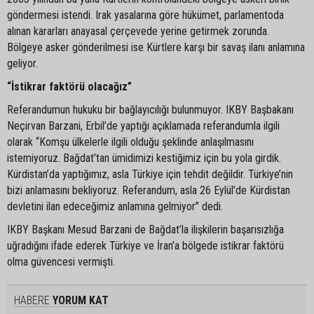
göndermesi istendi. Irak yasalarına göre hükümet, parlamentoda
alınan kararları anayasal çerçevede yerine getirmek zorunda.
Bölgeye asker gönderilmesi ise Kürtlere karşı bir savaş ilanı anlamına
geliyor.
“İstikrar faktörü olacağız”
Referandumun hukuku bir bağlayıcılığı bulunmuyor. IKBY Başbakanı
Neçirvan Barzani, Erbil’de yaptığı açıklamada referandumla ilgili
olarak “Komşu ülkelerle ilgili olduğu şeklinde anlaşılmasını
istemiyoruz. Bağdat’tan ümidimizi kestiğimiz için bu yola girdik.
Kürdistan’da yaptığımız, asla Türkiye için tehdit değildir. Türkiye’nin
bizi anlamasını bekliyoruz. Referandum, asla 26 Eylül’de Kürdistan
devletini ilan edeceğimiz anlamına gelmiyor” dedi.
IKBY Başkanı Mesud Barzani de Bağdat’la ilişkilerin başarısızlığa
uğradığını ifade ederek Türkiye ve İran’a bölgede istikrar faktörü
olma güvencesi vermişti.
HABERE
YORUM KAT