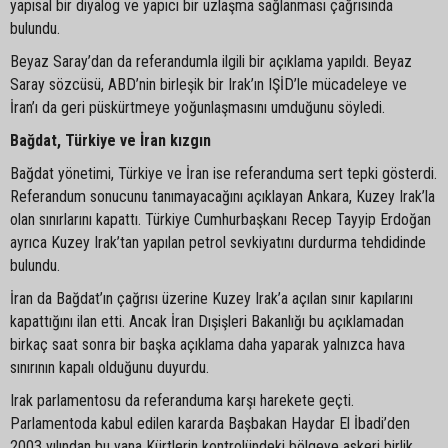
yapısal bir diyalog ve yapıcı bir uzlaşma sağlanması çağrısında
bulundu.
Beyaz Saray’dan da referandumla ilgili bir açıklama yapıldı. Beyaz
Saray sözcüsü, ABD’nin birleşik bir Irak’ın IŞİD’le mücadeleye ve
İran’ı da geri püskürtmeye yoğunlaşmasını umduğunu söyledi.
Bağdat, Türkiye ve İran kızgın
Bağdat yönetimi, Türkiye ve İran ise referanduma sert tepki gösterdi.
Referandum sonucunu tanımayacağını açıklayan Ankara, Kuzey Irak’la
olan sınırlarını kapattı. Türkiye Cumhurbaşkanı Recep Tayyip Erdoğan
ayrıca Kuzey Irak’tan yapılan petrol sevkiyatını durdurma tehdidinde
bulundu.
İran da Bağdat’ın çağrısı üzerine Kuzey Irak’a açılan sınır kapılarını
kapattığını ilan etti. Ancak İran Dışişleri Bakanlığı bu açıklamadan
birkaç saat sonra bir başka açıklama daha yaparak yalnızca hava
sınırının kapalı olduğunu duyurdu.
Irak parlamentosu da referanduma karşı harekete geçti.
Parlamentoda kabul edilen kararda Başbakan Haydar El İbadi’den
2003 yılından bu yana Kürtlerin kontrolündeki bölgeye askeri birlik