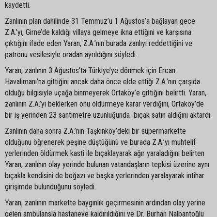
kaydetti.
Zanlının plan dahilinde 31 Temmuz’u 1 Ağustos’a bağlayan gece
Z.A.’yı, Girne’de kaldığı villaya gelmeye ikna ettiğini ve karşısına
çıktığını ifade eden Yaran, Z.A.’nın burada zanlıyı reddettiğini ve
patronu vesilesiyle oradan ayrıldığını söyledi.
Yaran, zanlının 3 Ağustos’ta Türkiye’ye dönmek için Ercan
Havalimanı’na gittiğini ancak daha önce elde ettiği Z.A.’nın çarşıda
olduğu bilgisiyle uçağa binmeyerek Ortaköy’e gittiğini belirtti. Yaran,
zanlının Z.A.’yı beklerken onu öldürmeye karar verdiğini, Ortaköy’de
bir iş yerinden 23 santimetre uzunluğunda bıçak satın aldığını aktardı.
Zanlının daha sonra Z.A.’nın Taşkınköy’deki bir süpermarkette
olduğunu öğrenerek peşine düştüğünü ve burada Z.A.’yı muhtelif
yerlerinden öldürmek kasti ile bıçaklayarak ağır yaraladığını belirten
Yaran, zanlının olay yerinde bulunan vatandaşların tepkisi üzerine aynı
bıçakla kendisini de boğazı ve başka yerlerinden yaralayarak intihar
girişimde bulunduğunu söyledi.
Yaran, zanlının markette baygınlık geçirmesinin ardından olay yerine
gelen ambulansla hastaneye kaldırıldığını ve Dr. Burhan Nalbantoğlu