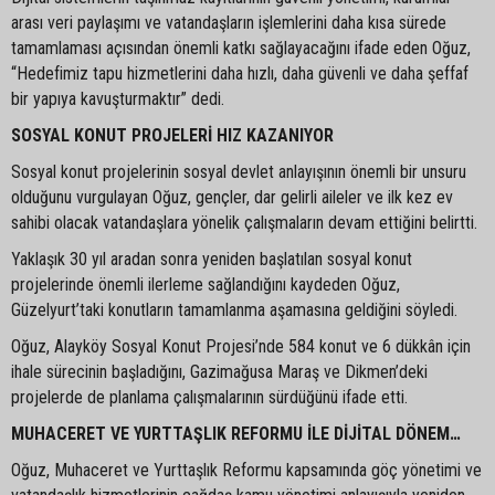
arası veri paylaşımı ve vatandaşların işlemlerini daha kısa sürede
tamamlaması açısından önemli katkı sağlayacağını ifade eden Oğuz,
“Hedefimiz tapu hizmetlerini daha hızlı, daha güvenli ve daha şeffaf
bir yapıya kavuşturmaktır” dedi.
SOSYAL KONUT PROJELERİ HIZ KAZANIYOR
Sosyal konut projelerinin sosyal devlet anlayışının önemli bir unsuru
olduğunu vurgulayan Oğuz, gençler, dar gelirli aileler ve ilk kez ev
sahibi olacak vatandaşlara yönelik çalışmaların devam ettiğini belirtti.
Yaklaşık 30 yıl aradan sonra yeniden başlatılan sosyal konut
projelerinde önemli ilerleme sağlandığını kaydeden Oğuz,
Güzelyurt’taki konutların tamamlanma aşamasına geldiğini söyledi.
Oğuz, Alayköy Sosyal Konut Projesi’nde 584 konut ve 6 dükkân için
ihale sürecinin başladığını, Gazimağusa Maraş ve Dikmen’deki
projelerde de planlama çalışmalarının sürdüğünü ifade etti.
MUHACERET VE YURTTAŞLIK REFORMU İLE DİJİTAL DÖNEM…
Oğuz, Muhaceret ve Yurttaşlık Reformu kapsamında göç yönetimi ve