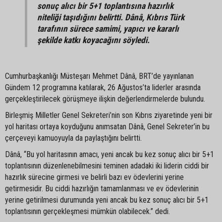
sonuç alıcı bir 5+1 toplantısına hazırlık
niteliği taşıdığını belirtti. Dânâ, Kıbrıs Türk
tarafının sürece samimi, yapıcı ve kararlı
şekilde katkı koyacağını söyledi.
Cumhurbaşkanlığı Müsteşarı Mehmet Dânâ, BRT’de yayınlanan
Gündem 12 programına katılarak, 26 Ağustos’ta liderler arasında
gerçekleştirilecek görüşmeye ilişkin değerlendirmelerde bulundu.
Birleşmiş Milletler Genel Sekreteri’nin son Kıbrıs ziyaretinde yeni bir
yol haritası ortaya koyduğunu anımsatan Dânâ, Genel Sekreter’in bu
çerçeveyi kamuoyuyla da paylaştığını belirtti.
Dânâ, “Bu yol haritasının amacı, yeni ancak bu kez sonuç alıcı bir 5+1
toplantısının düzenlenebilmesini teminen adadaki iki liderin ciddi bir
hazırlık sürecine girmesi ve belirli bazı ev ödevlerini yerine
getirmesidir. Bu ciddi hazırlığın tamamlanması ve ev ödevlerinin
yerine getirilmesi durumunda yeni ancak bu kez sonuç alıcı bir 5+1
toplantısının gerçekleşmesi mümkün olabilecek.” dedi.