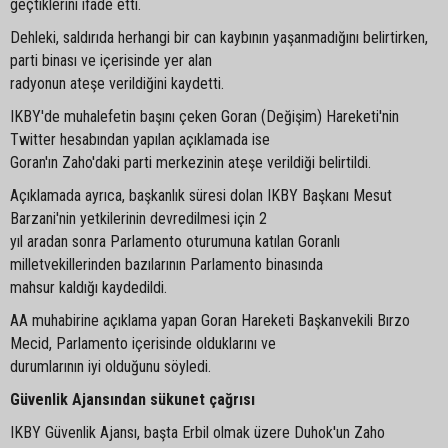
geçtiklerini ifade etti.
Dehleki, saldırıda herhangi bir can kaybının yaşanmadığını belirtirken,
parti binası ve içerisinde yer alan
radyonun ateşe verildiğini kaydetti.
IKBY'de muhalefetin başını çeken Goran (Değişim) Hareketi'nin
Twitter hesabından yapılan açıklamada ise
Goran'ın Zaho'daki parti merkezinin ateşe verildiği belirtildi.
Açıklamada ayrıca, başkanlık süresi dolan IKBY Başkanı Mesut
Barzani'nin yetkilerinin devredilmesi için 2
yıl aradan sonra Parlamento oturumuna katılan Goranlı
milletvekillerinden bazılarının Parlamento binasında
mahsur kaldığı kaydedildi.
AA muhabirine açıklama yapan Goran Hareketi Başkanvekili Bırzo
Mecid, Parlamento içerisinde olduklarını ve
durumlarının iyi olduğunu söyledi.
Güvenlik Ajansından sükunet çağrısı
IKBY Güvenlik Ajansı, başta Erbil olmak üzere Duhok'un Zaho