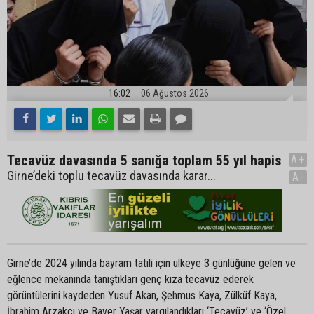
16:02
06 Ağustos 2026
Tecavüz davasında 5 sanığa toplam 55 yıl hapis
A+
Girne’deki toplu tecavüz davasında karar...
A-
Girne’de 2024 yılında bayram tatili için ülkeye 3 günlüğüne gelen ve
eğlence mekanında tanıştıkları genç kıza tecavüz ederek
görüntülerini kaydeden Yusuf Akan, Şehmus Kaya, Zülküf Kaya,
İbrahim Arzakçı ve Baver Yaşar yargılandıkları ‘Tecavüz’ ve ‘Özel