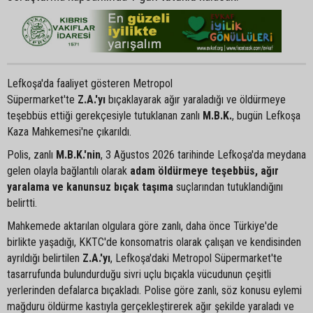
Lefkoşa'da faaliyet gösteren Metropol
Süpermarket'te
Z.A.'yı
bıçaklayarak ağır yaraladığı ve öldürmeye
teşebbüs ettiği gerekçesiyle tutuklanan zanlı
M.B.K.
, bugün Lefkoşa
Kaza Mahkemesi'ne çıkarıldı.
Polis, zanlı
M.B.K.'nin
, 3 Ağustos 2026 tarihinde Lefkoşa'da meydana
gelen olayla bağlantılı olarak
adam öldürmeye teşebbüs, ağır
yaralama ve kanunsuz bıçak taşıma
suçlarından tutuklandığını
belirtti.
Mahkemede aktarılan olgulara göre zanlı, daha önce Türkiye'de
birlikte yaşadığı, KKTC'de konsomatris olarak çalışan ve kendisinden
ayrıldığı belirtilen
Z.A.'yı
, Lefkoşa'daki Metropol Süpermarket'te
tasarrufunda bulundurduğu sivri uçlu bıçakla vücudunun çeşitli
yerlerinden defalarca bıçakladı. Polise göre zanlı, söz konusu eylemi
mağduru öldürme kastıyla gerçekleştirerek ağır şekilde yaraladı ve