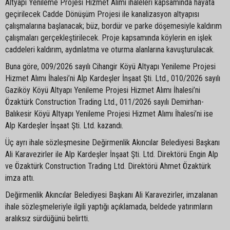
Altyapı Yenileme Projesi Hizmet Alımı ihaleleri kapsamında hayata
geçirilecek Cadde Dönüşüm Projesi ile kanalizasyon altyapısı
çalışmalarına başlanacak; büz, bordür ve parke döşemesiyle kaldırım
çalışmaları gerçekleştirilecek. Proje kapsamında köylerin en işlek
caddeleri kaldırım, aydınlatma ve oturma alanlarına kavuşturulacak.
Buna göre, 009/2026 sayılı Cihangir Köyü Altyapı Yenileme Projesi
Hizmet Alımı İhalesi’ni Alp Kardeşler İnşaat Şti. Ltd., 010/2026 sayılı
Gaziköy Köyü Altyapı Yenileme Projesi Hizmet Alımı İhalesi’ni
Özaktürk Construction Trading Ltd., 011/2026 sayılı Demirhan-
Balıkesir Köyü Altyapı Yenileme Projesi Hizmet Alımı İhalesi’ni ise
Alp Kardeşler İnşaat Şti. Ltd. kazandı.
Üç ayrı ihale sözleşmesine Değirmenlik Akıncılar Belediyesi Başkanı
Ali Karavezirler ile Alp Kardeşler İnşaat Şti. Ltd. Direktörü Engin Alp
ve Özaktürk Construction Trading Ltd. Direktörü Ahmet Özaktürk
imza attı.
Değirmenlik Akıncılar Belediyesi Başkanı Ali Karavezirler, imzalanan
ihale sözleşmeleriyle ilgili yaptığı açıklamada, beldede yatırımların
aralıksız sürdüğünü belirtti.