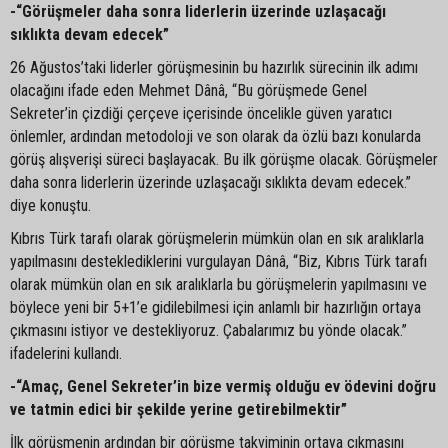
-“Görüşmeler daha sonra liderlerin üzerinde uzlaşacağı
sıklıkta devam edecek”
26 Ağustos’taki liderler görüşmesinin bu hazırlık sürecinin ilk adımı
olacağını ifade eden Mehmet Dânâ, “Bu görüşmede Genel
Sekreter’in çizdiği çerçeve içerisinde öncelikle güven yaratıcı
önlemler, ardından metodoloji ve son olarak da özlü bazı konularda
görüş alışverişi süreci başlayacak. Bu ilk görüşme olacak. Görüşmeler
daha sonra liderlerin üzerinde uzlaşacağı sıklıkta devam edecek.”
diye konuştu.
Kıbrıs Türk tarafı olarak görüşmelerin mümkün olan en sık aralıklarla
yapılmasını desteklediklerini vurgulayan Dânâ, “Biz, Kıbrıs Türk tarafı
olarak mümkün olan en sık aralıklarla bu görüşmelerin yapılmasını ve
böylece yeni bir 5+1’e gidilebilmesi için anlamlı bir hazırlığın ortaya
çıkmasını istiyor ve destekliyoruz. Çabalarımız bu yönde olacak.”
ifadelerini kullandı.
-“Amaç, Genel Sekreter’in bize vermiş olduğu ev ödevini doğru
ve tatmin edici bir şekilde yerine getirebilmektir”
İlk görüşmenin ardından bir görüşme takviminin ortaya çıkmasını