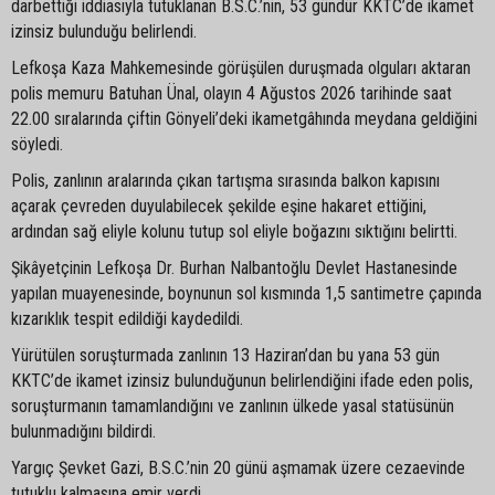
darbettiği iddiasıyla tutuklanan B.S.C.’nin, 53 gündür KKTC’de ikamet
izinsiz bulunduğu belirlendi.
Lefkoşa Kaza Mahkemesinde görüşülen duruşmada olguları aktaran
polis memuru Batuhan Ünal, olayın 4 Ağustos 2026 tarihinde saat
22.00 sıralarında çiftin Gönyeli’deki ikametgâhında meydana geldiğini
söyledi.
Polis, zanlının aralarında çıkan tartışma sırasında balkon kapısını
açarak çevreden duyulabilecek şekilde eşine hakaret ettiğini,
ardından sağ eliyle kolunu tutup sol eliyle boğazını sıktığını belirtti.
Şikâyetçinin Lefkoşa Dr. Burhan Nalbantoğlu Devlet Hastanesinde
yapılan muayenesinde, boynunun sol kısmında 1,5 santimetre çapında
kızarıklık tespit edildiği kaydedildi.
Yürütülen soruşturmada zanlının 13 Haziran’dan bu yana 53 gün
KKTC’de ikamet izinsiz bulunduğunun belirlendiğini ifade eden polis,
soruşturmanın tamamlandığını ve zanlının ülkede yasal statüsünün
bulunmadığını bildirdi.
Yargıç Şevket Gazi, B.S.C.’nin 20 günü aşmamak üzere cezaevinde
tutuklu kalmasına emir verdi.