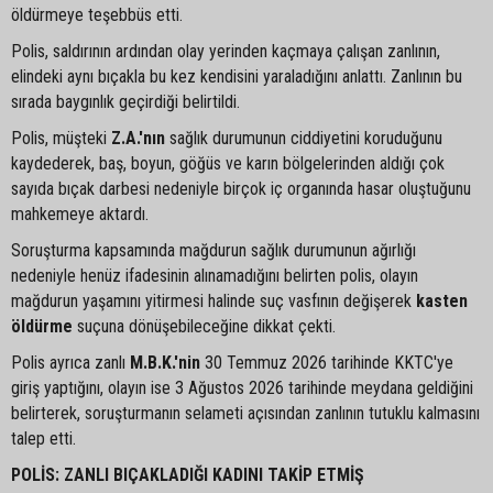
öldürmeye teşebbüs etti.
Polis, saldırının ardından olay yerinden kaçmaya çalışan zanlının,
elindeki aynı bıçakla bu kez kendisini yaraladığını anlattı. Zanlının bu
sırada baygınlık geçirdiği belirtildi.
Polis, müşteki
Z.A.'nın
sağlık durumunun ciddiyetini koruduğunu
kaydederek, baş, boyun, göğüs ve karın bölgelerinden aldığı çok
sayıda bıçak darbesi nedeniyle birçok iç organında hasar oluştuğunu
mahkemeye aktardı.
Soruşturma kapsamında mağdurun sağlık durumunun ağırlığı
nedeniyle henüz ifadesinin alınamadığını belirten polis, olayın
mağdurun yaşamını yitirmesi halinde suç vasfının değişerek
kasten
öldürme
suçuna dönüşebileceğine dikkat çekti.
Polis ayrıca zanlı
M.B.K.'nin
30 Temmuz 2026 tarihinde KKTC'ye
giriş yaptığını, olayın ise 3 Ağustos 2026 tarihinde meydana geldiğini
belirterek, soruşturmanın selameti açısından zanlının tutuklu kalmasını
talep etti.
POLİS: ZANLI BIÇAKLADIĞI KADINI TAKİP ETMİŞ