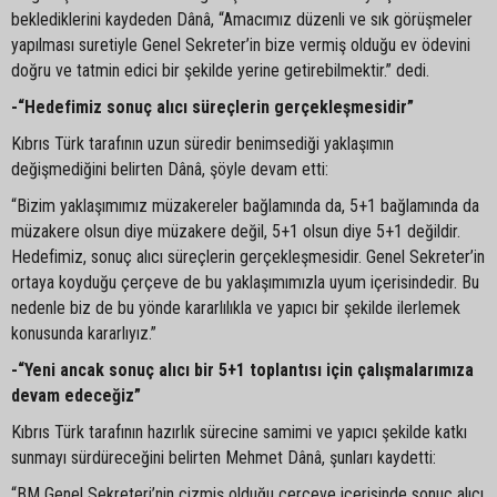
beklediklerini kaydeden Dânâ, “Amacımız düzenli ve sık görüşmeler
yapılması suretiyle Genel Sekreter’in bize vermiş olduğu ev ödevini
doğru ve tatmin edici bir şekilde yerine getirebilmektir.” dedi.
-“Hedefimiz sonuç alıcı süreçlerin gerçekleşmesidir”
Kıbrıs Türk tarafının uzun süredir benimsediği yaklaşımın
değişmediğini belirten Dânâ, şöyle devam etti:
“Bizim yaklaşımımız müzakereler bağlamında da, 5+1 bağlamında da
müzakere olsun diye müzakere değil, 5+1 olsun diye 5+1 değildir.
Hedefimiz, sonuç alıcı süreçlerin gerçekleşmesidir. Genel Sekreter’in
ortaya koyduğu çerçeve de bu yaklaşımımızla uyum içerisindedir. Bu
nedenle biz de bu yönde kararlılıkla ve yapıcı bir şekilde ilerlemek
konusunda kararlıyız.”
-“Yeni ancak sonuç alıcı bir 5+1 toplantısı için çalışmalarımıza
devam edeceğiz”
Kıbrıs Türk tarafının hazırlık sürecine samimi ve yapıcı şekilde katkı
sunmayı sürdüreceğini belirten Mehmet Dânâ, şunları kaydetti:
“BM Genel Sekreteri’nin çizmiş olduğu çerçeve içerisinde sonuç alıcı