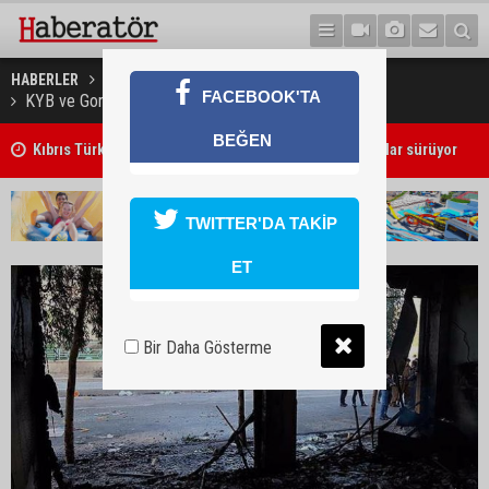
HABERLER
DÜNYA
FACEBOOK'TA
KYB ve Goran partilerinin binaları ateşe verildi
BEĞEN
Girne'deki cinayet zanlısı polis tarafından yakalandı
TWITTER'DA TAKİP
ET
Bir Daha Gösterme