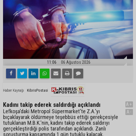
11:06
06 Ağustos 2026
KibrisPostasi
Haber Kaynağı
Kadını takip ederek saldırdığı açıklandı
A+
Lefkoşa'daki Metropol Süpermarket'te Z.A.'yı
A-
bıçaklayarak öldürmeye teşebbüs ettiği gerekçesiyle
tutuklanan M.B.K.'nin, kadını takip ederek saldırıyı
gerçekleştirdiği polis tarafından açıklandı. Zanlı
soruşturma kapsamında 1 gün tutuklu kalacak.