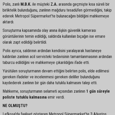
Polis, zanlı
M.B.K.
ile müşteki
Z.A.
arasında geçmişte kısa süreli bir
birliktelik bulunduğunu, zanlının mağduru tesadüfen görmediğini, takip
ederek Metropol Süpermarket'te bulunacağını bildiğini mahkemeye
aktardı.
Soruşturma kapsamında olay anına ilişkin güvenlik kamerası
görüntülerinin temin edildiği, saldırıda kullanılan bıçağın ise emare
olarak zapt edildiği belirtildi.
Polis ayrıca, saldırının ardından kendisini yaralayarak hastaneye
kaldırılan zanlının acil servisteki tedavisinin tamamlanmasının ardından
taburcu edildiğini ve mahkemeye çıkarıldığını ifade etti.
Yürütülen soruşturmanın devam ettiğini belirten polis, elde edilmesi
gereken ifadeler ve incelenmesi gereken deliller bulunduğunu
kaydederek zanlının bir gün daha tutuklu kalmasını talep etti.
Mahkeme, soruşturmanın selameti açısından zanlının
1 gün süreyle
poliste tutuklu kalmasına
emir verdi.
NE OLMUŞTU?
Lefkoşa'da faaliyet gösteren Metropol Süpermarket'te 3 Ağustos