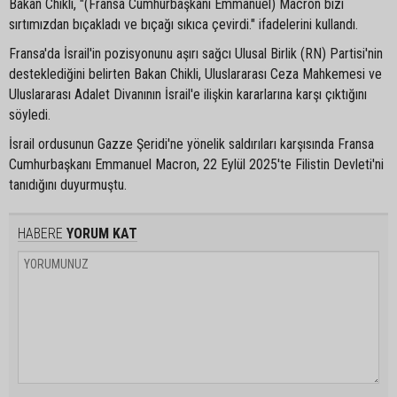
Bakan Chikli, "(Fransa Cumhurbaşkanı Emmanuel) Macron bizi
sırtımızdan bıçakladı ve bıçağı sıkıca çevirdi." ifadelerini kullandı.
Fransa'da İsrail'in pozisyonunu aşırı sağcı Ulusal Birlik (RN) Partisi'nin
desteklediğini belirten Bakan Chikli, Uluslararası Ceza Mahkemesi ve
Uluslararası Adalet Divanının İsrail'e ilişkin kararlarına karşı çıktığını
söyledi.
İsrail ordusunun Gazze Şeridi'ne yönelik saldırıları karşısında Fransa
Cumhurbaşkanı Emmanuel Macron, 22 Eylül 2025'te Filistin Devleti'ni
tanıdığını duyurmuştu.
HABERE
YORUM KAT