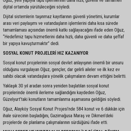
Oğuz, yeni yapıyla tapu işlemlerinin daha hızlı, güvenli ve tamamen
dijital ortamda yürütüleceğini söyledi.
Dijital sistemlerin taşınmaz kayıtlarının güvenli yönetimi, kurumlar
arası veri paylaşımı ve vatandaşların işlemlerini daha kısa sürede
tamamlaması açısından önemli katkı sağlayacağını ifade eden Oğuz,
“Hedefimiz tapu hizmetlerini daha hızlı, daha güvenli ve daha şeffaf
bir yapıya kavuşturmaktır” dedi.
SOSYAL KONUT PROJELERİ HIZ KAZANIYOR
Sosyal konut projelerinin sosyal devlet anlayışının önemli bir unsuru
olduğunu vurgulayan Oğuz, gençler, dar gelirli aileler ve ilk kez ev
sahibi olacak vatandaşlara yönelik çalışmaların devam ettiğini belirtti.
Yaklaşık 30 yıl aradan sonra yeniden başlatılan sosyal konut
projelerinde önemli ilerleme sağlandığını kaydeden Oğuz,
Güzelyurt’taki konutların tamamlanma aşamasına geldiğini söyledi.
Oğuz, Alayköy Sosyal Konut Projesi’nde 584 konut ve 6 dükkân için
ihale sürecinin başladığını, Gazimağusa Maraş ve Dikmen’deki
projelerde de planlama çalışmalarının sürdüğünü ifade etti.