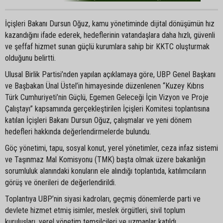
İçişleri Bakanı Dursun Oğuz, kamu yönetiminde dijital dönüşümün hız
kazandığını ifade ederek, hedeflerinin vatandaşlara daha hızlı, güvenli
ve şeffaf hizmet sunan güçlü kurumlara sahip bir KKTC oluşturmak
olduğunu belirtti.
Ulusal Birlik Partisi’nden yapılan açıklamaya göre, UBP Genel Başkanı
ve Başbakan Ünal Üstel’in himayesinde düzenlenen “Kuzey Kıbrıs
Türk Cumhuriyeti’nin Güçlü, Egemen Geleceği İçin Vizyon ve Proje
Çalıştayı” kapsamında gerçekleştirilen İçişleri Komitesi toplantısına
katılan İçişleri Bakanı Dursun Oğuz, çalışmalar ve yeni dönem
hedefleri hakkında değerlendirmelerde bulundu.
Göç yönetimi, tapu, sosyal konut, yerel yönetimler, ceza infaz sistemi
ve Taşınmaz Mal Komisyonu (TMK) başta olmak üzere bakanlığın
sorumluluk alanındaki konuların ele alındığı toplantıda, katılımcıların
görüş ve önerileri de değerlendirildi.
Toplantıya UBP’nin siyasi kadroları, geçmiş dönemlerde parti ve
devlete hizmet etmiş isimler, meslek örgütleri, sivil toplum
kuruluşları, yerel yönetim temsilcileri ve uzmanlar katıldı.