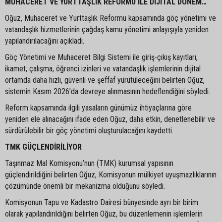
MUHACERET VE YURTTAŞLIK REFORMU İLE DİJİTAL DÖNEM…
Oğuz, Muhaceret ve Yurttaşlık Reformu kapsamında göç yönetimi ve
vatandaşlık hizmetlerinin çağdaş kamu yönetimi anlayışıyla yeniden
yapılandırılacağını açıkladı.
Göç Yönetimi ve Muhaceret Bilgi Sistemi ile giriş-çıkış kayıtları,
ikamet, çalışma, öğrenci izinleri ve vatandaşlık işlemlerinin dijital
ortamda daha hızlı, güvenli ve şeffaf yürütüleceğini belirten Oğuz,
sistemin Kasım 2026’da devreye alınmasının hedeflendiğini söyledi.
Reform kapsamında ilgili yasaların günümüz ihtiyaçlarına göre
yeniden ele alınacağını ifade eden Oğuz, daha etkin, denetlenebilir ve
sürdürülebilir bir göç yönetimi oluşturulacağını kaydetti.
TMK GÜÇLENDİRİLİYOR
Taşınmaz Mal Komisyonu’nun (TMK) kurumsal yapısının
güçlendirildiğini belirten Oğuz, Komisyonun mülkiyet uyuşmazlıklarının
çözümünde önemli bir mekanizma olduğunu söyledi.
Komisyonun Tapu ve Kadastro Dairesi bünyesinde ayrı bir birim
olarak yapılandırıldığını belirten Oğuz, bu düzenlemenin işlemlerin