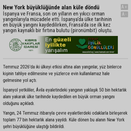
New York büyüklüğünde alan küle döndü
A+
İspanya ve Fransa, son on yılların en yıkıcı orman
A-
yangınlarıyla mücadele etti. İspanya'da ülke tarihinin
en büyük yangını kaydedilirken, Fransa'da ise ilk kez
yangın kaynaklı bir fırtına bulutu (pironümbit) oluştu.
Temmuz 2026'da iki ülkeyi etkisi altına alan yangınlar, yüz binlerce
kişinin tahliye edilmesine ve yüzlerce evin kullanılamaz hale
gelmesine yol açtı.
İspanyol yetkililer, Ávila eyaletindeki yangının yaklaşık 50 bin hektarlık
alanı yakarak ülke tarihinde kaydedilen en büyük orman yangını
olduğunu açıkladı.
Yangın, 24 Temmuz itibarıyla çevre eyaletlerdeki odaklarla birleşerek
toplam 77 bin hektarlık alana yayıldı. Küle dönen bu alanın New York
şehri büyüklüğüne ulaştığı bildirildi.