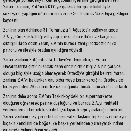
geleceğe yönelik hayat kurma çabaları içerisine girdiğini belirten
Yaran, zanlının, Z.A.’nın KKTC’ye gelerek bir gece kulübüyle
sözleşme yaptığını öğrenmesi üzerine 30 Temmuz’da adaya geldiğini
kaydetti.
Zanlının plan dahilinde 31 Temmuz’u 1 Ağustos’a bağlayan gece
Z.A.’yı, Girne’de kaldığı villaya gelmeye ikna ettiğini ve karşısına
çıktığını ifade eden Yaran, Z.A.’nın burada zanlıyı reddettiğini ve
patronu vesilesiyle oradan ayrıldığını söyledi.
Yaran, zanlının 3 Ağustos’ta Türkiye’ye dönmek için Ercan
Havalimanı’na gittiğini ancak daha önce elde ettiği Z.A.’nın çarşıda
olduğu bilgisiyle uçağa binmeyerek Ortaköy’e gittiğini belirtti. Yaran,
zanlının Z.A.’yı beklerken onu öldürmeye karar verdiğini, Ortaköy’de
bir iş yerinden 23 santimetre uzunluğunda bıçak satın aldığını aktardı.
Zanlının daha sonra Z.A.’nın Taşkınköy’deki bir süpermarkette
olduğunu öğrenerek peşine düştüğünü ve burada Z.A.’yı muhtelif
yerlerinden öldürmek kasti ile bıçaklayarak ağır yaraladığını belirten
Yaran, zanlının olay yerinde bulunan vatandaşların tepkisi üzerine aynı
bıçakla kendisini de boğazı ve başka yerlerinden yaralayarak intihar
girişimde bulunduğunu söyledi.