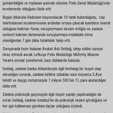
gönderildiğini ve toplanan parmak izlerinin Polis Genel Müdürlüğü’nde
incelemede olduğunu ifade etti.
Bugün itibariyle ifadesine başvurulacak 10 tanık bulunduğunu, cep
telefonlarının incelenmesinin ardından ortaya çıkacak kanıtların önemli
olduğunu belirten Yaran, soruşturmanın devam ettiğini ve zanlının
serbest kalması durumunda soruşturmaya müdahale etme
olasılığından 7 gün daha tutukluluk talep etti.
Duruşmada hazır bulunan Avukat Aslı Seldağ, talep edilen süreye
itiraz etmedi ancak Lefkoşa Polis Müdürlüğü Müfettiş Muavini
Yaran’a sorular yönelterek, bazı iddialarda bulundu.
Seldağ, zanlının banka dökümleriyle ilgili herhangi bir tespit olup
olmadığını sorarak, zanlının birlikte oldukları süre boyunca Z.A’ya
tehdit ve duygu sömürüsüyle 1 milyon 500 bin TL para akatardığını
iddia etti.
Zanlının psikolojik geçmişiyle ilgili tespit yapılıp yapılmadığını da
soran Seldağ, zanlının İstanbul’da da psikolojik tedavi gördüğünü ve
her gün kullanması gereken ilaçlar olduğunu söyledi.