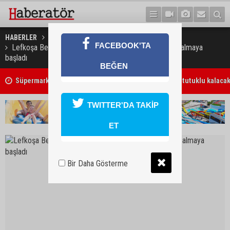
HABERLER
KÜLTÜR & SANAT
FACEBOOK'TA
Lefkoşa Belediye Tiyatrosu Yetişkinler Atölyesi kayıt almaya
başladı
BEĞEN
7 Ağustos 2026 Döviz Kurları
TWITTER'DA TAKİP
ET
Bir Daha Gösterme