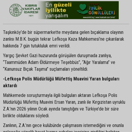
Taşkınköy’de bir süpermarkette meydana gelen bıçaklama olayının
zanlısı M.B.K. bugün tekrar Lefkoşa Kaza Mahkemesi’ne çıkarılarak
hakkında 7 gün tutukluluk emri verildi.
Yargıç Şevket Gazi huzurunda görüşülen duruşmada zanlıya,
“Taammüden Adam Öldürmeye Teşebbüs”, “Ağır Yaralama” ve
“Kanunsuz Bıçak Taşıma” suçlamaları yöneltildi.
-Lefkoşa Polis Müdürlüğü Müfettiş Muavini Yaran bulguları
aktardı
Mahkemede soruşturmayla ilgili bulguları aktaran Lefkoşa Polis
Müdürlüğü Müfettiş Muavini Ersan Yaran, zanlı ile Kırgızistan uyruklu
Z.A.’nın 2026 yılının Ocak ayında tanıştığını ve Türkiye’de bir süre
birlikte olduklarını söyledi.
Zanlının, Z.A.’nın gece kulübünde çalışmasını istemediğini ve onunla