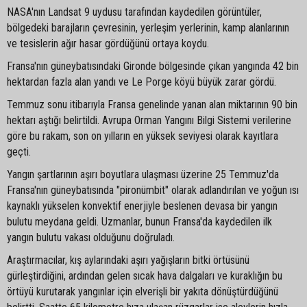
NASA'nın Landsat 9 uydusu tarafından kaydedilen görüntüler,
bölgedeki barajların çevresinin, yerleşim yerlerinin, kamp alanlarının
ve tesislerin ağır hasar gördüğünü ortaya koydu.
Fransa'nın güneybatısındaki Gironde bölgesinde çıkan yangında 42 bin
hektardan fazla alan yandı ve Le Porge köyü büyük zarar gördü.
Temmuz sonu itibarıyla Fransa genelinde yanan alan miktarının 90 bin
hektarı aştığı belirtildi. Avrupa Orman Yangını Bilgi Sistemi verilerine
göre bu rakam, son on yılların en yüksek seviyesi olarak kayıtlara
geçti.
Yangın şartlarının aşırı boyutlara ulaşması üzerine 25 Temmuz'da
Fransa'nın güneybatısında "pironümbit" olarak adlandırılan ve yoğun ısı
kaynaklı yükselen konvektif enerjiyle beslenen devasa bir yangın
bulutu meydana geldi. Uzmanlar, bunun Fransa'da kaydedilen ilk
yangın bulutu vakası olduğunu doğruladı.
Araştırmacılar, kış aylarındaki aşırı yağışların bitki örtüsünü
gürleştirdiğini, ardından gelen sıcak hava dalgaları ve kuraklığın bu
örtüyü kurutarak yangınlar için elverişli bir yakıta dönüştürdüğünü