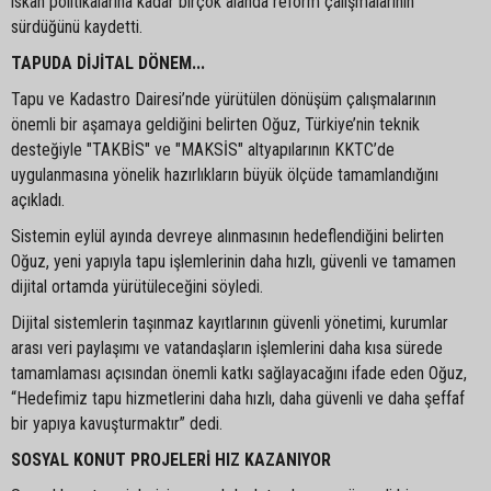
iskân politikalarına kadar birçok alanda reform çalışmalarının
sürdüğünü kaydetti.
TAPUDA DİJİTAL DÖNEM...
Tapu ve Kadastro Dairesi’nde yürütülen dönüşüm çalışmalarının
önemli bir aşamaya geldiğini belirten Oğuz, Türkiye’nin teknik
desteğiyle "TAKBİS" ve "MAKSİS" altyapılarının KKTC’de
uygulanmasına yönelik hazırlıkların büyük ölçüde tamamlandığını
açıkladı.
Sistemin eylül ayında devreye alınmasının hedeflendiğini belirten
Oğuz, yeni yapıyla tapu işlemlerinin daha hızlı, güvenli ve tamamen
dijital ortamda yürütüleceğini söyledi.
Dijital sistemlerin taşınmaz kayıtlarının güvenli yönetimi, kurumlar
arası veri paylaşımı ve vatandaşların işlemlerini daha kısa sürede
tamamlaması açısından önemli katkı sağlayacağını ifade eden Oğuz,
“Hedefimiz tapu hizmetlerini daha hızlı, daha güvenli ve daha şeffaf
bir yapıya kavuşturmaktır” dedi.
SOSYAL KONUT PROJELERİ HIZ KAZANIYOR