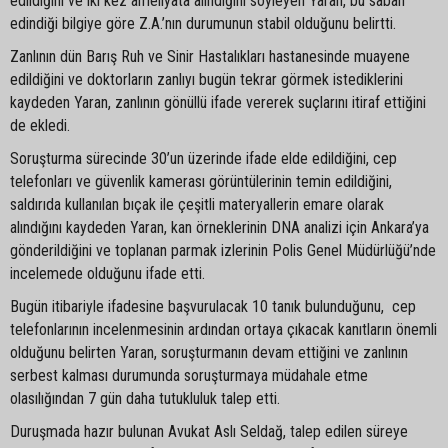
edildiğini ve iki kez ameliyata alındığını söyleyen Yaran, bu sabah
edindiği bilgiye göre Z.A.’nın durumunun stabil olduğunu belirtti.
Zanlının dün Barış Ruh ve Sinir Hastalıkları hastanesinde muayene
edildiğini ve doktorların zanlıyı bugün tekrar görmek istediklerini
kaydeden Yaran, zanlının gönüllü ifade vererek suçlarını itiraf ettiğini
de ekledi.
Soruşturma sürecinde 30’un üzerinde ifade elde edildiğini, cep
telefonları ve güvenlik kamerası görüntülerinin temin edildiğini,
saldırıda kullanılan bıçak ile çeşitli materyallerin emare olarak
alındığını kaydeden Yaran, kan örneklerinin DNA analizi için Ankara’ya
gönderildiğini ve toplanan parmak izlerinin Polis Genel Müdürlüğü’nde
incelemede olduğunu ifade etti.
Bugün itibariyle ifadesine başvurulacak 10 tanık bulunduğunu, cep
telefonlarının incelenmesinin ardından ortaya çıkacak kanıtların önemli
olduğunu belirten Yaran, soruşturmanın devam ettiğini ve zanlının
serbest kalması durumunda soruşturmaya müdahale etme
olasılığından 7 gün daha tutukluluk talep etti.
Duruşmada hazır bulunan Avukat Aslı Seldağ, talep edilen süreye