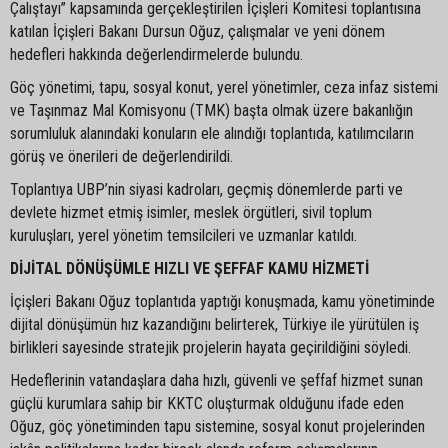
Çalıştayı” kapsamında gerçekleştirilen İçişleri Komitesi toplantısına
katılan İçişleri Bakanı Dursun Oğuz, çalışmalar ve yeni dönem
hedefleri hakkında değerlendirmelerde bulundu.
Göç yönetimi, tapu, sosyal konut, yerel yönetimler, ceza infaz sistemi
ve Taşınmaz Mal Komisyonu (TMK) başta olmak üzere bakanlığın
sorumluluk alanındaki konuların ele alındığı toplantıda, katılımcıların
görüş ve önerileri de değerlendirildi.
Toplantıya UBP’nin siyasi kadroları, geçmiş dönemlerde parti ve
devlete hizmet etmiş isimler, meslek örgütleri, sivil toplum
kuruluşları, yerel yönetim temsilcileri ve uzmanlar katıldı.
DİJİTAL DÖNÜŞÜMLE HIZLI VE ŞEFFAF KAMU HİZMETİ
İçişleri Bakanı Oğuz toplantıda yaptığı konuşmada, kamu yönetiminde
dijital dönüşümün hız kazandığını belirterek, Türkiye ile yürütülen iş
birlikleri sayesinde stratejik projelerin hayata geçirildiğini söyledi.
Hedeflerinin vatandaşlara daha hızlı, güvenli ve şeffaf hizmet sunan
güçlü kurumlara sahip bir KKTC oluşturmak olduğunu ifade eden
Oğuz, göç yönetiminden tapu sistemine, sosyal konut projelerinden