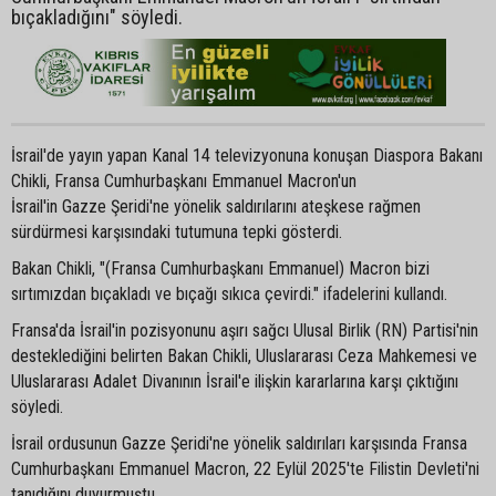
bıçakladığını" söyledi.
İsrail'de yayın yapan Kanal 14 televizyonuna konuşan Diaspora Bakanı
Chikli, Fransa Cumhurbaşkanı Emmanuel Macron'un
İsrail'in Gazze Şeridi'ne yönelik saldırılarını ateşkese rağmen
sürdürmesi karşısındaki tutumuna tepki gösterdi.
Bakan Chikli, "(Fransa Cumhurbaşkanı Emmanuel) Macron bizi
sırtımızdan bıçakladı ve bıçağı sıkıca çevirdi." ifadelerini kullandı.
Fransa'da İsrail'in pozisyonunu aşırı sağcı Ulusal Birlik (RN) Partisi'nin
desteklediğini belirten Bakan Chikli, Uluslararası Ceza Mahkemesi ve
Uluslararası Adalet Divanının İsrail'e ilişkin kararlarına karşı çıktığını
söyledi.
İsrail ordusunun Gazze Şeridi'ne yönelik saldırıları karşısında Fransa
Cumhurbaşkanı Emmanuel Macron, 22 Eylül 2025'te Filistin Devleti'ni
tanıdığını duyurmuştu.