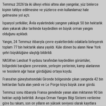
Temmuz 2026'da iki ülkeyi etkisi altına alan yangınlar, yüz binlerce
kişinin tahliye edilmesine ve yüzlerce evin kullanılamaz hale
gelmesine yol açtı.
İspanyol yetkililer, Ávila eyaletindeki yangının yaklaşık 50 bin hektarlık
alanı yakarak ülke tarihinde kaydedilen en büyük orman yangını
olduğunu açıkladı.
Yangın, 24 Temmuz itibarıyla çevre eyaletlerdeki odaklarla birleşerek
toplam 77 bin hektarlık alana yayıldı. Küle dönen bu alanın New York
şehri büyüklüğüne ulaştığı bildirildi.
NASA'nın Landsat 9 uydusu tarafından kaydedilen görüntüler,
bölgedeki barajların çevresinin, yerleşim yerlerinin, kamp alanlarının
ve tesislerin ağır hasar gördüğünü ortaya koydu.
Fransa'nın güneybatısındaki Gironde bölgesinde çıkan yangında 42 bin
hektardan fazla alan yandı ve Le Porge köyü büyük zarar gördü.
Temmuz sonu itibarıyla Fransa genelinde yanan alan miktarının 90 bin
hektarı aştığı belirtildi. Avrupa Orman Yangını Bilgi Sistemi verilerine
göre bu rakam, son on yılların en yüksek seviyesi olarak kayıtlara