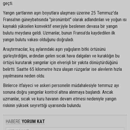
geçti.
Yangın şartlarının aşırı boyutlara ulaşması üzerine 25 Temmuz'da
Fransa'nın güneybatısında "pironümbit" olarak adlandırılan ve yoğun ısı
kaynaklı yükselen konvektif enerjiyle beslenen devasa bir yangın
bulutu meydana geldi. Uzmanlar, bunun Fransa'da kaydedilen ilk
yangın bulutu vakası olduğunu doğruladı.
Araştırmacılar, kış aylarındaki aşırı yağışların bitki örtüsünü
gürleştirdiğini, ardından gelen sıcak hava dalgaları ve kuraklığın bu
örtüyü kurutarak yangınlar için elverişli bir yakıta dönüştürdüğünü
belirtti. Saatte 65 kilometre hıza ulaşan rüzgarlar ise alevlerin hızla
yayılmasına neden oldu.
Binlerce itfaiyeci ve askeri personelin müdahalesiyle temmuz ayı
sonuna doğru yangınlar kontrol altına alınmaya başlandı. Ancak
uzmanlar, sıcak ve kuru havanın devam etmesi nedeniyle yangın
riskinin yüksek seyrettiği uyarısında bulundu.
HABERE
YORUM KAT