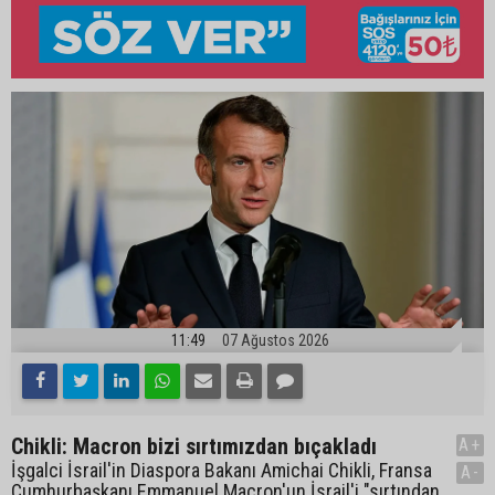
11:49
07 Ağustos 2026
Chikli: Macron bizi sırtımızdan bıçakladı
A+
İşgalci İsrail'in Diaspora Bakanı Amichai Chikli, Fransa
A-
Cumhurbaşkanı Emmanuel Macron'un İsrail'i "sırtından