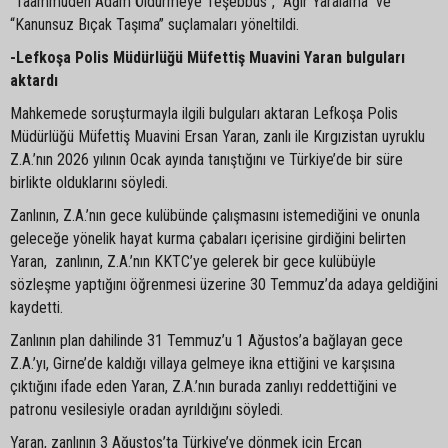
“Taammüden Adam Öldürmeye Teşebbüs”, “Ağır Yaralama” ve
“Kanunsuz Bıçak Taşıma” suçlamaları yöneltildi.
-Lefkoşa Polis Müdürlüğü Müfettiş Muavini Yaran bulguları
aktardı
Mahkemede soruşturmayla ilgili bulguları aktaran Lefkoşa Polis
Müdürlüğü Müfettiş Muavini Ersan Yaran, zanlı ile Kırgızistan uyruklu
Z.A.’nın 2026 yılının Ocak ayında tanıştığını ve Türkiye’de bir süre
birlikte olduklarını söyledi.
Zanlının, Z.A.’nın gece kulübünde çalışmasını istemediğini ve onunla
geleceğe yönelik hayat kurma çabaları içerisine girdiğini belirten
Yaran, zanlının, Z.A.’nın KKTC’ye gelerek bir gece kulübüyle
sözleşme yaptığını öğrenmesi üzerine 30 Temmuz’da adaya geldiğini
kaydetti.
Zanlının plan dahilinde 31 Temmuz’u 1 Ağustos’a bağlayan gece
Z.A.’yı, Girne’de kaldığı villaya gelmeye ikna ettiğini ve karşısına
çıktığını ifade eden Yaran, Z.A.’nın burada zanlıyı reddettiğini ve
patronu vesilesiyle oradan ayrıldığını söyledi.
Yaran, zanlının 3 Ağustos’ta Türkiye’ye dönmek için Ercan