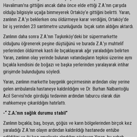
Havalimanı’na gittiğini ancak daha önce elde ettiği Z.A.’nın çarşıda
olduğu bilgisiyle uçağa binmeyerek Ortaköy’e gittiğini belirtti. Yaran,
zanlının Z.A.’yı beklerken onu öldürmeye karar verdiğini, Ortaköy’de
bir iş yerinden 23 santimetre uzunluğunda bıçak satın aldığını aktardı.
Zanlının daha sonra Z.A.’nın Taşkınköy’deki bir süpermarkette
olduğunu öğrenerek peşine düştüğünü ve burada Z.A.’yı muhtelif
yerlerinden öldürmek kasti ile bıçaklayarak ağır yaraladığını belirten
Yaran, zanlının olay yerinde bulunan vatandaşların tepkisi üzerine aynı
bıçakla kendisini de boğazı ve başka yerlerinden yaralayarak intihar
girişimde bulunduğunu söyledi.
Yaran, zanlının markette baygınlık geçirmesinin ardından olay yerine
gelen ambulansla hastaneye kaldırıldığını ve Dr. Burhan Nalbantoğlu
Acil Servisi’nde gördüğü tedavinin ardından taburcu olarak dün
mahkemeye çıkarıldığını hatırlattı.
-“ Z.A.’nın sağlık durumu stabil”
Zanlının bıçakla; baş, boyun, göğüs ve karın bölgelerinden birçok kez
yaraladığı Z.A.’nın olayın ardından kaldırıldığı hastanede entübe