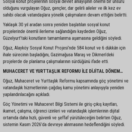
Sosyal konut projelerinin sosyal devlet anlayışının önemli bir unsuru
olduğunu vurgulayan Oğuz, gençler, dar gelirli aileler ve ilk kez ev
sahibi olacak vatandaşlara yönelik çalışmaların devam ettiğini belirtti.
Yaklaşık 30 yıl aradan sonra yeniden başlatılan sosyal konut
projelerinde önemli ilerleme sağlandığını kaydeden Oğuz,
Güzelyurt’taki konutların tamamlanma aşamasına geldiğini söyledi.
Oğuz, Alayköy Sosyal Konut Projesi’nde 584 konut ve 6 dükkân için
ihale sürecinin başladığını, Gazimağusa Maraş ve Dikmen’deki
projelerde de planlama çalışmalarının sürdüğünü ifade etti.
MUHACERET VE YURTTAŞLIK REFORMU İLE DİJİTAL DÖNEM…
Oğuz, Muhaceret ve Yurttaşlık Reformu kapsamında göç yönetimi ve
vatandaşlık hizmetlerinin çağdaş kamu yönetimi anlayışıyla yeniden
yapılandırılacağını açıkladı.
Göç Yönetimi ve Muhaceret Bilgi Sistemi ile giriş-çıkış kayıtları,
ikamet, çalışma, öğrenci izinleri ve vatandaşlık işlemlerinin dijital
ortamda daha hızlı, güvenli ve şeffaf yürütüleceğini belirten Oğuz,
sistemin Kasım 2026’da devreye alınmasının hedeflendiğini söyledi.