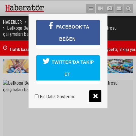
HABERLER
KÜLTÜR & SANAT
FACEBOOK'TA
Lefkoşa Belediye Tiyatrosu’nun gençlik ve çocuk tiyatrosu
çalışmaları başlıyor
BEĞEN
Trafik kazasında 85 yaşındaki Turan Obalı hayatını kaybetti, 3 kişi ya
TWITTER'DA TAKİP
ET
Bir Daha Gösterme