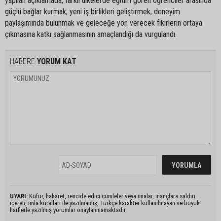
yapılan açıklamada, farklı ülkelerde eğitim gören öğrenciler arasında
güçlü bağlar kurmak, yeni iş birlikleri geliştirmek, deneyim
paylaşımında bulunmak ve geleceğe yön verecek fikirlerin ortaya
çıkmasına katkı sağlanmasının amaçlandığı da vurgulandı.
HABERE
YORUM KAT
UYARI:
Küfür, hakaret, rencide edici cümleler veya imalar, inançlara saldırı
içeren, imla kuralları ile yazılmamış, Türkçe karakter kullanılmayan ve büyük
harflerle yazılmış yorumlar onaylanmamaktadır.