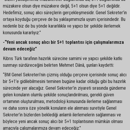
müzakere olsun diye müzakere değil, 5+1 olsun diye 5+1 değildir.
Hedefimiz, sonuç alıcı süreçlerin gerçekleşmesidir. Genel Sekreter’in
ortaya koyduğu çerçeve de bu yaklaşımımızla uyum içerisindedir. Bu
nedenle biz de bu yönde kararlılıkla ve yapıcı bir şekilde ilerlemek
konusunda kararlıyız.”
-“Yeni ancak sonuç alıcı bir 5+1 toplantısı için çalışmalarımıza
devam edeceğiz”
Kıbrıs Türk tarafının hazırlık sürecine samimi ve yapıcı şekilde katkı
sunmayı sürdüreceğini belirten Mehmet Dânâ, şunları kaydetti:
“BM Genel Sekreteri’nin çizmiş olduğu çerçeve içerisinde sonuç alıcı
bir 5+1’e gidilebilmesini teminen bugüne kadar olduğu gibi bu hazırlık
sürecinde yer alacağız. Genel Sekreter’in ziyareti sırasında gündeme
gelen konuların olumlu şekilde sonuçlandırılması, gerekli güven
ortamının oluşturulması, metodoloji konusunda ilerleme sağlanması
ve daha sonra öze yönelik konuların ele alınması suretiyle Genel
Sekreter’in bizlerden beklediği anlamlı ilerlemelerin sağlanması ve
böylece yeni ancak sonuç alıcı bir 5+1 toplantısının mümkün olması
amacıyla çalışmalarımıza devam edeceğiz.”