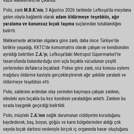
Kaza Mahkemesi'ne çıkarıldı.
Polis, zanlı
M.B.K.'nin
, 3 Ağustos 2026 tarihinde Lefkoşa'da meydana
gelen olayla bağlantılı olarak
adam öldürmeye teşebbüs, ağır
yaralama ve kanunsuz bıçak taşıma
suçlarından tutuklandığını
belirtti.
Mahkemede aktarılan olgulara göre zanlı, daha önce Türkiye'de
birlikte yaşadığı, KKTC'de konsomatris olarak çalışan ve kendisinden
ayrıldığı belirtilen
Z.A.'yı
, Lefkoşa'daki Metropol Süpermarket'te
tasarrufunda bulundurduğu sivri uçlu bıçakla vücudunun çeşitli
yerlerinden defalarca bıçakladı. Polise göre zanlı, söz konusu eylemi
mağduru öldürme kastıyla gerçekleştirerek ağır şekilde yaraladı ve
öldürmeye teşebbüs etti.
Polis, saldırının ardından olay yerinden kaçmaya çalışan zanlının,
elindeki aynı bıçakla bu kez kendisini yaraladığını anlattı. Zanlının bu
sırada baygınlık geçirdiği belirtildi.
Polis, müşteki
Z.A.'nın
sağlık durumunun ciddiyetini koruduğunu
kaydederek, baş, boyun, göğüs ve karın bölgelerinden aldığı çok
sayıda bıçak darbesi nedeniyle birçok iç organında hasar oluştuğunu