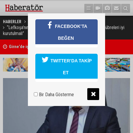
HABERLER
GÜNDEM
FACEBOOK'TA
“Lefkoşa’nın gübre kokusundan kurtulması için çiftlik gübreleri iyi
kurutulmalı”
BEĞEN
Girne’de işlenen cinayetin ardından 7 kişi tutuklandı
TWITTER'DA TAKİP
ET
Bir Daha Gösterme