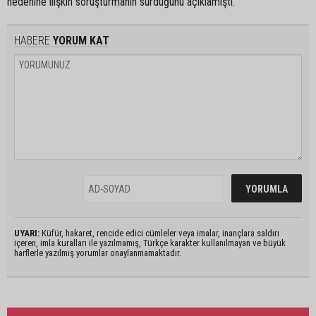
nedenine ilişkin soruşturmanın sürdüğünü açıklamıştı.
HABERE
YORUM KAT
UYARI:
Küfür, hakaret, rencide edici cümleler veya imalar, inançlara saldırı
içeren, imla kuralları ile yazılmamış, Türkçe karakter kullanılmayan ve büyük
harflerle yazılmış yorumlar onaylanmamaktadır.