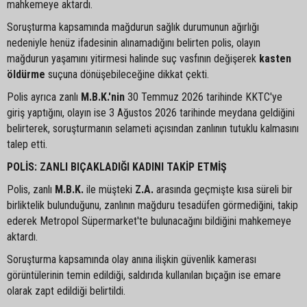
mahkemeye aktardı.
Soruşturma kapsamında mağdurun sağlık durumunun ağırlığı
nedeniyle henüz ifadesinin alınamadığını belirten polis, olayın
mağdurun yaşamını yitirmesi halinde suç vasfının değişerek
kasten
öldürme
suçuna dönüşebileceğine dikkat çekti.
Polis ayrıca zanlı
M.B.K.'nin
30 Temmuz 2026 tarihinde KKTC'ye
giriş yaptığını, olayın ise 3 Ağustos 2026 tarihinde meydana geldiğini
belirterek, soruşturmanın selameti açısından zanlının tutuklu kalmasını
talep etti.
POLİS: ZANLI BIÇAKLADIĞI KADINI TAKİP ETMİŞ
Polis, zanlı
M.B.K.
ile müşteki
Z.A.
arasında geçmişte kısa süreli bir
birliktelik bulunduğunu, zanlının mağduru tesadüfen görmediğini, takip
ederek Metropol Süpermarket'te bulunacağını bildiğini mahkemeye
aktardı.
Soruşturma kapsamında olay anına ilişkin güvenlik kamerası
görüntülerinin temin edildiği, saldırıda kullanılan bıçağın ise emare
olarak zapt edildiği belirtildi.