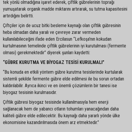
tek yönlü olmadığına işaret ederek, çiftlik gübrelerinin toprağı
yumuşatarak organik madde miktarını artırarak, su tutma kapasitesini
artırdığını belirtti.
Çiftçiler için de ucuz bitki besleme kaynağı olan çiftlik gübresinin
heba olmadan daha yaralı ve çevreye zarar vermeden
kullanılabileceğini ifade eden Ercilasun “Lefkoşa'nın kokudan
kurtulmasının temelinde çiftlik gübrelerinin iyi kurutulması (fermente
olması) gerekmektedir” diyerek şunları kaydetti:
“GÜBRE KURUTMA VE BİYOGAZ TESİSİ KURULMALI”
“Bu konuda en etkili yöntem gübre kurutma tesislerinde kurtularak
sistemli şekilde fermente gübre elde edilmesi ile bu sorun ortadan
kaldırılabilir. Ayrıca ikinci ve en önemli çözümlerin bir tanesi ise
biyogaz tesisinin kurulmasıdır.
Çiftlik gübresi biyogaz tesisinde kullanılmasıyla hem enerji
sağlanacak hem de yabancı otların tohumları yanacağından daha
kaliteli gübre elde edilecektir. Bu kaynağı daha yararlı yönde ülke
ekonomisine kazandırılmasıda önem arz etmektedir.”