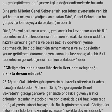
gerçekleştirilecek görüşmeye ilişkin değerlendirmelerde bulundu.
Birleşmiş Milletler Genel Sekreteri’nin son Kıbrıs ziyaretinde yeni bir
yol haritası ortaya koyduğunu anımsatan Dânâ, Genel Sekreter’in bu
çerçeveyi kamuoyuyla da paylaştığını belirtti.
Dânâ, “Bu yol haritasının amacı, yeni ancak bu kez sonuç alıcı bir 5+1
toplantısının düzenlenebilmesini teminen adadaki iki liderin ciddi bir
hazırlık sürecine girmesi ve belirli bazı ev ödevlerini yerine
getirmesidir. Bu ciddi hazırlığın tamamlanması ve ev ödevlerinin
yerine getirilmesi durumunda yeni ancak bu kez sonuç alıcı bir 5+1
toplantısının gerçekleşmesi mümkün olabilecek.” dedi.
-“Görüşmeler daha sonra liderlerin üzerinde uzlaşacağı
sıklıkta devam edecek”
26 Ağustos’taki liderler görüşmesinin bu hazırlık sürecinin ilk adımı
olacağını ifade eden Mehmet Dânâ, “Bu görüşmede Genel
Sekreter’in çizdiği çerçeve içerisinde öncelikle güven yaratıcı
önlemler, ardından metodoloji ve son olarak da özlü bazı konularda
görüş alışverişi süreci başlayacak. Bu ilk görüşme olacak. Görüşmeler
daha sonra liderlerin üzerinde uzlaşacağı sıklıkta devam edecek.”