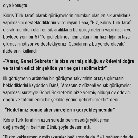
diye konuştu.
Kıbrıs Türk tarafı olarak görüşmelerin mümkün olan en sık aralıklarla
yapılmasını desteklediklerini vurgulayan Dânâ, “Biz, Kıbrıs Türk tarafı
olarak mümkün olan en sık aralıklarla bu görüşmelerin yapılmasını ve
böylece yeni bir 5+1’e gidilebilmesi için anlamlı bir hazırlığın ortaya
çıkmasını istiyor ve destekliyoruz. Çabalarımız bu yönde olacak.”
ifadelerini kullandı.
-“Amaç, Genel Sekreter’in bize vermiş olduğu ev ödevini doğru
ve tatmin edici bir şekilde yerine getirebilmektir”
İlk görüşmenin ardından bir görüşme takviminin ortaya çıkmasını
beklediklerini kaydeden Dânâ, “Amacımız düzenli ve sık görüşmeler
yapılması suretiyle Genel Sekreter’in bize vermiş olduğu ev ödevini
doğru ve tatmin edici bir şekilde yerine getirebilmektir.” dedi.
-“Hedefimiz sonuç alıcı süreçlerin gerçekleşmesidir”
Kıbrıs Türk tarafının uzun süredir benimsediği yaklaşımın
değişmediğini belirten Dânâ, şöyle devam etti:
“Bizim yaklaşımımız müzakereler bağlamında da, 5+1 bağlamında da