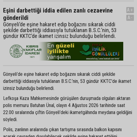
Eşini darbettiği iddia edilen zanlı cezaevine
A+
gönderildi
A-
Gönyeli’de eşine hakaret edip boğazını sıkarak ciddi
şekilde darbettiği iddiasıyla tutuklanan B.S.C.’nin, 53
gündür KKTC’de ikamet izinsiz bulunduğu belirlendi.
Gönyeli’de eşine hakaret edip boğazını sıkarak ciddi şekilde
darbettiği iddiasıyla tutuklanan B.S.C.’nin, 53 gündür KKTC’de ikamet
izinsiz bulunduğu belirlendi.
Lefkoşa Kaza Mahkemesinde görüşülen duruşmada olguları aktaran
polis memuru Batuhan Ünal, olayın 4 Ağustos 2026 tarihinde saat
22.00 sıralarında çiftin Gönyeli’deki ikametgâhında meydana geldiğini
söyledi.
Polis, zanlının aralarında çıkan tartışma sırasında balkon kapısını
açarak çevreden duyulabilecek şekilde eşine hakaret ettiğini,