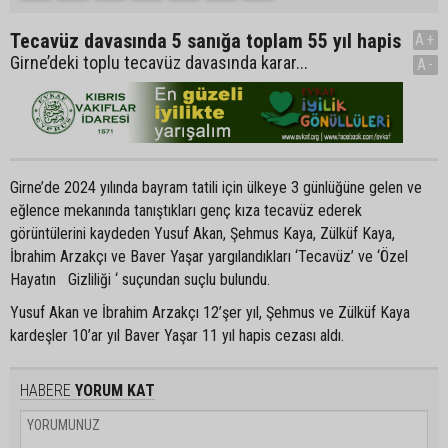
Tecavüz davasında 5 sanığa toplam 55 yıl hapis
A+
Girne’deki toplu tecavüz davasında karar...
A-
Girne’de 2024 yılında bayram tatili için ülkeye 3 günlüğüne gelen ve
eğlence mekanında tanıştıkları genç kıza tecavüz ederek
görüntülerini kaydeden Yusuf Akan, Şehmus Kaya, Zülküf Kaya,
İbrahim Arzakçı ve Baver Yaşar yargılandıkları ‘Tecavüz’ ve ‘Özel
Hayatın Gizliliği ‘ suçundan suçlu bulundu.
Yusuf Akan ve İbrahim Arzakçı 12’şer yıl, Şehmus ve Zülküf Kaya
kardeşler 10’ar yıl Baver Yaşar 11 yıl hapis cezası aldı.
HABERE
YORUM KAT