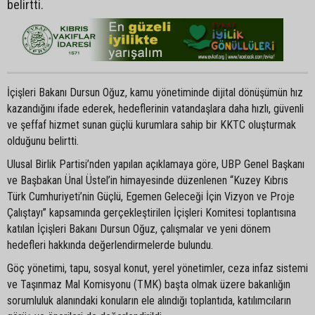
belirtti.
İçişleri Bakanı Dursun Oğuz, kamu yönetiminde dijital dönüşümün hız
kazandığını ifade ederek, hedeflerinin vatandaşlara daha hızlı, güvenli
ve şeffaf hizmet sunan güçlü kurumlara sahip bir KKTC oluşturmak
olduğunu belirtti.
Ulusal Birlik Partisi’nden yapılan açıklamaya göre, UBP Genel Başkanı
ve Başbakan Ünal Üstel’in himayesinde düzenlenen “Kuzey Kıbrıs
Türk Cumhuriyeti’nin Güçlü, Egemen Geleceği İçin Vizyon ve Proje
Çalıştayı” kapsamında gerçekleştirilen İçişleri Komitesi toplantısına
katılan İçişleri Bakanı Dursun Oğuz, çalışmalar ve yeni dönem
hedefleri hakkında değerlendirmelerde bulundu.
Göç yönetimi, tapu, sosyal konut, yerel yönetimler, ceza infaz sistemi
ve Taşınmaz Mal Komisyonu (TMK) başta olmak üzere bakanlığın
sorumluluk alanındaki konuların ele alındığı toplantıda, katılımcıların