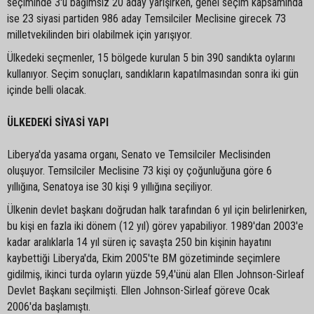
seçiminde 3'ü bağımsız 20 aday yarışırken, genel seçim kapsamında
ise 23 siyasi partiden 986 aday Temsilciler Meclisine girecek 73
milletvekilinden biri olabilmek için yarışıyor.
Ülkedeki seçmenler, 15 bölgede kurulan 5 bin 390 sandıkta oylarını
kullanıyor. Seçim sonuçları, sandıkların kapatılmasından sonra iki gün
içinde belli olacak.
ÜLKEDEKİ SİYASİ YAPI
Liberya'da yasama organı, Senato ve Temsilciler Meclisinden
oluşuyor. Temsilciler Meclisine 73 kişi oy çoğunluğuna göre 6
yıllığına, Senatoya ise 30 kişi 9 yıllığına seçiliyor.
Ülkenin devlet başkanı doğrudan halk tarafından 6 yıl için belirlenirken,
bu kişi en fazla iki dönem (12 yıl) görev yapabiliyor. 1989'dan 2003'e
kadar aralıklarla 14 yıl süren iç savaşta 250 bin kişinin hayatını
kaybettiği Liberya'da, Ekim 2005'te BM gözetiminde seçimlere
gidilmiş, ikinci turda oyların yüzde 59,4'ünü alan Ellen Johnson-Sirleaf
Devlet Başkanı seçilmişti. Ellen Johnson-Sirleaf göreve Ocak
2006'da başlamıştı.