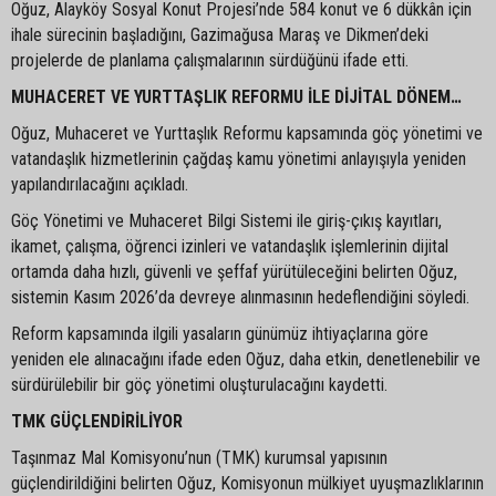
Oğuz, Alayköy Sosyal Konut Projesi’nde 584 konut ve 6 dükkân için
ihale sürecinin başladığını, Gazimağusa Maraş ve Dikmen’deki
projelerde de planlama çalışmalarının sürdüğünü ifade etti.
MUHACERET VE YURTTAŞLIK REFORMU İLE DİJİTAL DÖNEM…
Oğuz, Muhaceret ve Yurttaşlık Reformu kapsamında göç yönetimi ve
vatandaşlık hizmetlerinin çağdaş kamu yönetimi anlayışıyla yeniden
yapılandırılacağını açıkladı.
Göç Yönetimi ve Muhaceret Bilgi Sistemi ile giriş-çıkış kayıtları,
ikamet, çalışma, öğrenci izinleri ve vatandaşlık işlemlerinin dijital
ortamda daha hızlı, güvenli ve şeffaf yürütüleceğini belirten Oğuz,
sistemin Kasım 2026’da devreye alınmasının hedeflendiğini söyledi.
Reform kapsamında ilgili yasaların günümüz ihtiyaçlarına göre
yeniden ele alınacağını ifade eden Oğuz, daha etkin, denetlenebilir ve
sürdürülebilir bir göç yönetimi oluşturulacağını kaydetti.
TMK GÜÇLENDİRİLİYOR
Taşınmaz Mal Komisyonu’nun (TMK) kurumsal yapısının
güçlendirildiğini belirten Oğuz, Komisyonun mülkiyet uyuşmazlıklarının