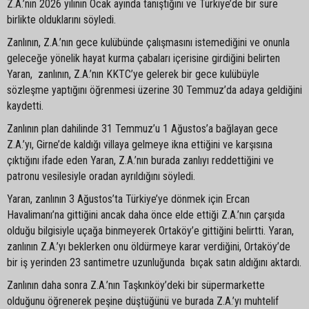
Z.A.’nın 2026 yılının Ocak ayında tanıştığını ve Türkiye’de bir süre
birlikte olduklarını söyledi.
Zanlının, Z.A.’nın gece kulübünde çalışmasını istemediğini ve onunla
geleceğe yönelik hayat kurma çabaları içerisine girdiğini belirten
Yaran, zanlının, Z.A.’nın KKTC’ye gelerek bir gece kulübüyle
sözleşme yaptığını öğrenmesi üzerine 30 Temmuz’da adaya geldiğini
kaydetti.
Zanlının plan dahilinde 31 Temmuz’u 1 Ağustos’a bağlayan gece
Z.A.’yı, Girne’de kaldığı villaya gelmeye ikna ettiğini ve karşısına
çıktığını ifade eden Yaran, Z.A.’nın burada zanlıyı reddettiğini ve
patronu vesilesiyle oradan ayrıldığını söyledi.
Yaran, zanlının 3 Ağustos’ta Türkiye’ye dönmek için Ercan
Havalimanı’na gittiğini ancak daha önce elde ettiği Z.A.’nın çarşıda
olduğu bilgisiyle uçağa binmeyerek Ortaköy’e gittiğini belirtti. Yaran,
zanlının Z.A.’yı beklerken onu öldürmeye karar verdiğini, Ortaköy’de
bir iş yerinden 23 santimetre uzunluğunda bıçak satın aldığını aktardı.
Zanlının daha sonra Z.A.’nın Taşkınköy’deki bir süpermarkette
olduğunu öğrenerek peşine düştüğünü ve burada Z.A.’yı muhtelif