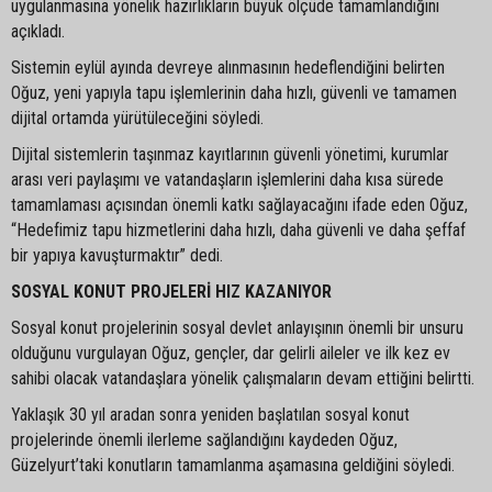
uygulanmasına yönelik hazırlıkların büyük ölçüde tamamlandığını
açıkladı.
Sistemin eylül ayında devreye alınmasının hedeflendiğini belirten
Oğuz, yeni yapıyla tapu işlemlerinin daha hızlı, güvenli ve tamamen
dijital ortamda yürütüleceğini söyledi.
Dijital sistemlerin taşınmaz kayıtlarının güvenli yönetimi, kurumlar
arası veri paylaşımı ve vatandaşların işlemlerini daha kısa sürede
tamamlaması açısından önemli katkı sağlayacağını ifade eden Oğuz,
“Hedefimiz tapu hizmetlerini daha hızlı, daha güvenli ve daha şeffaf
bir yapıya kavuşturmaktır” dedi.
SOSYAL KONUT PROJELERİ HIZ KAZANIYOR
Sosyal konut projelerinin sosyal devlet anlayışının önemli bir unsuru
olduğunu vurgulayan Oğuz, gençler, dar gelirli aileler ve ilk kez ev
sahibi olacak vatandaşlara yönelik çalışmaların devam ettiğini belirtti.
Yaklaşık 30 yıl aradan sonra yeniden başlatılan sosyal konut
projelerinde önemli ilerleme sağlandığını kaydeden Oğuz,
Güzelyurt’taki konutların tamamlanma aşamasına geldiğini söyledi.