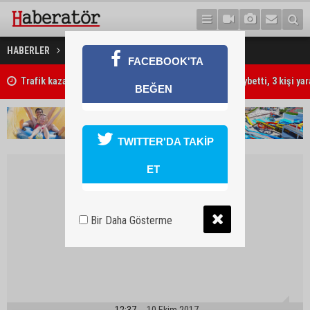
Liberya'da halk sandık başında
HABERLER
DÜNYA
FACEBOOK'TA
Trafik kazasında 85 yaşındaki Turan Obalı hayatını kaybetti, 3 kişi ya
BEĞEN
TWITTER'DA TAKİP
ET
Bir Daha Gösterme
12:37
10 Ekim 2017