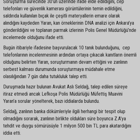
Soruşturma sürecinde 30’un üzerinde ifade elde edildiğini, cep
telefonları ve güvenlik kamerası görüntülerinin temin edildiğini,
saldırıda kullanılan bıçak ile çeşitli materyallerin emare olarak
alındığını kaydeden Yaran, kan örneklerinin DNA analizi için Ankara’ya
gönderildiğini ve toplanan parmak izlerinin Polis Genel Müdürlüğü’nde
incelemede olduğunu ifade etti.
Bugün itibariyle ifadesine başvurulacak 10 tanık bulunduğunu, cep
telefonlarının incelenmesinin ardından ortaya çıkacak kanıtların önemli
olduğunu belirten Yaran, soruşturmanın devam ettiğini ve zanlının
serbest kalması durumunda soruşturmaya müdahale etme
olasılığından 7 gün daha tutukluluk talep etti.
Duruşmada hazır bulunan Avukat Aslı Seldağ, talep edilen süreye
itiraz etmedi ancak Lefkoşa Polis Müdürlüğü Müfettiş Muavini
Yaran’a sorular yönelterek, bazı iddialarda bulundu.
Seldağ, zanlının banka dökümleriyle ilgili herhangi bir tespit olup
olmadığını sorarak, zanlının birlikte oldukları süre boyunca Z.A’ya
tehdit ve duygu sömürüsüyle 1 milyon 500 bin TL para akatardığını
iddia etti.