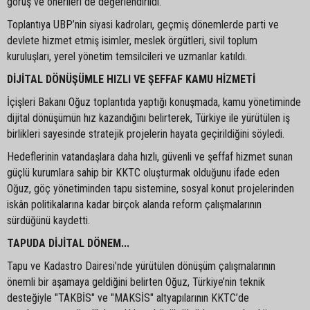
görüş ve önerileri de değerlendirildi.
Toplantıya UBP’nin siyasi kadroları, geçmiş dönemlerde parti ve
devlete hizmet etmiş isimler, meslek örgütleri, sivil toplum
kuruluşları, yerel yönetim temsilcileri ve uzmanlar katıldı.
DİJİTAL DÖNÜŞÜMLE HIZLI VE ŞEFFAF KAMU HİZMETİ
İçişleri Bakanı Oğuz toplantıda yaptığı konuşmada, kamu yönetiminde
dijital dönüşümün hız kazandığını belirterek, Türkiye ile yürütülen iş
birlikleri sayesinde stratejik projelerin hayata geçirildiğini söyledi.
Hedeflerinin vatandaşlara daha hızlı, güvenli ve şeffaf hizmet sunan
güçlü kurumlara sahip bir KKTC oluşturmak olduğunu ifade eden
Oğuz, göç yönetiminden tapu sistemine, sosyal konut projelerinden
iskân politikalarına kadar birçok alanda reform çalışmalarının
sürdüğünü kaydetti.
TAPUDA DİJİTAL DÖNEM...
Tapu ve Kadastro Dairesi’nde yürütülen dönüşüm çalışmalarının
önemli bir aşamaya geldiğini belirten Oğuz, Türkiye’nin teknik
desteğiyle "TAKBİS" ve "MAKSİS" altyapılarının KKTC’de