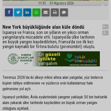
11:51
07 Ağustos 2026
New York büyüklüğünde alan küle döndü
A+
İspanya ve Fransa, son on yılların en yıkıcı orman
A-
yangınlarıyla mücadele etti. İspanya'da ülke tarihinin
en büyük yangını kaydedilirken, Fransa'da ise ilk kez
yangın kaynaklı bir fırtına bulutu (pironümbit) oluştu.
Temmuz 2026'da iki ülkeyi etkisi altına alan yangınlar, yüz binlerce
kişinin tahliye edilmesine ve yüzlerce evin kullanılamaz hale
gelmesine yol açtı.
İspanyol yetkililer, Ávila eyaletindeki yangının yaklaşık 50 bin hektarlık
alanı yakarak ülke tarihinde kaydedilen en büyük orman yangını
olduğunu açıkladı.