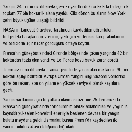
Yangın, 24 Temmuz itibarıyla çevre eyaletlerdeki odaklarla birleşerek
toplam 77 bin hektarlık alana yayıldı. Küle dönen bu alanın New York
şehri büyüklüğüne ulaştığı bildirildi.
NASA'nın Landsat 9 uydusu tarafından kaydedilen görüntüler,
bölgedeki barajların çevresinin, yerleşim yerlerinin, kamp alanlarının
ve tesislerin ağır hasar gördüğünü ortaya koydu.
Fransa'nın güneybatısındaki Gironde bölgesinde çıkan yangında 42 bin
hektardan fazla alan yandı ve Le Porge köyü büyük zarar gördü.
Temmuz sonu itibarıyla Fransa genelinde yanan alan miktarının 90 bin
hektarı aştığı belirtildi. Avrupa Orman Yangını Bilgi Sistemi verilerine
göre bu rakam, son on yılların en yüksek seviyesi olarak kayıtlara
geçti.
Yangın şartlarının aşırı boyutlara ulaşması üzerine 25 Temmuz'da
Fransa'nın güneybatısında "pironümbit" olarak adlandırılan ve yoğun ısı
kaynaklı yükselen konvektif enerjiyle beslenen devasa bir yangın
bulutu meydana geldi. Uzmanlar, bunun Fransa'da kaydedilen ilk
yangın bulutu vakası olduğunu doğruladı.