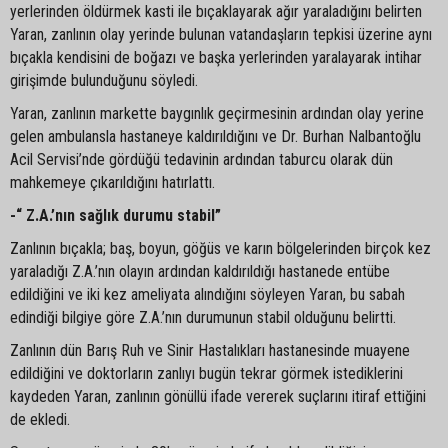
yerlerinden öldürmek kasti ile bıçaklayarak ağır yaraladığını belirten
Yaran, zanlının olay yerinde bulunan vatandaşların tepkisi üzerine aynı
bıçakla kendisini de boğazı ve başka yerlerinden yaralayarak intihar
girişimde bulunduğunu söyledi.
Yaran, zanlının markette baygınlık geçirmesinin ardından olay yerine
gelen ambulansla hastaneye kaldırıldığını ve Dr. Burhan Nalbantoğlu
Acil Servisi’nde gördüğü tedavinin ardından taburcu olarak dün
mahkemeye çıkarıldığını hatırlattı.
-“ Z.A.’nın sağlık durumu stabil”
Zanlının bıçakla; baş, boyun, göğüs ve karın bölgelerinden birçok kez
yaraladığı Z.A.’nın olayın ardından kaldırıldığı hastanede entübe
edildiğini ve iki kez ameliyata alındığını söyleyen Yaran, bu sabah
edindiği bilgiye göre Z.A.’nın durumunun stabil olduğunu belirtti.
Zanlının dün Barış Ruh ve Sinir Hastalıkları hastanesinde muayene
edildiğini ve doktorların zanlıyı bugün tekrar görmek istediklerini
kaydeden Yaran, zanlının gönüllü ifade vererek suçlarını itiraf ettiğini
de ekledi.