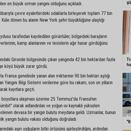
gü
ilen en büyük orman yangını olduğunu açıkladı.
barıyla çevre eyaletlerdeki odaklarla birleşerek toplam 77 bin
dı. Küle dönen bu alanın New York şehri büyüklüğüne ulaştığı
dusu tarafından kaydedilen görüntüler, bölgedeki barajların
erlerinin, kamp alanlarının ve tesislerin ağır hasar gördüğünü
sındaki Gironde bölgesinde çıkan yangında 42 bin hektardan fazla
Tr
ha
ge köyü büyük zarar gördü.
a Fransa genelinde yanan alan miktarının 90 bin hektarı aştığı
an Yangını Bilgi Sistemi verilerine göre bu rakam, son on yılların
arak kayıtlara geçti.
ırı boyutlara ulaşması üzerine 25 Temmuz'da Fransa'nın
ümbit" olarak adlandırılan ve yoğun ısı kaynaklı yükselen
beslenen devasa bir yangın bulutu meydana geldi. Uzmanlar, bunun
ilk yangın bulutu vakası olduğunu doğruladı.
"B
arındaki aşırı yağışların bitki örtüsünü gürleştirdiğini, ardından