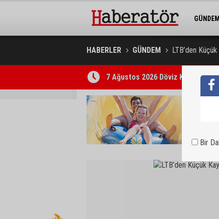
GÜNDE
BELEDİY
HABERLER
GÜNDEM
LTB’den Küçük K
7 Ağustos 2026 Döviz Kurları
Bir D