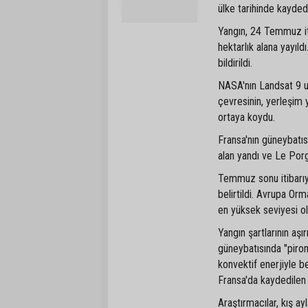
ülke tarihinde kayded
Yangın, 24 Temmuz iti
hektarlık alana yayıl
bildirildi.
NASA'nın Landsat 9 uy
çevresinin, yerleşim y
ortaya koydu.
Fransa'nın güneybatı
alan yandı ve Le Por
Temmuz sonu itibarıyl
belirtildi. Avrupa Orm
en yüksek seviyesi ol
Yangın şartlarının aş
güneybatısında "piron
konvektif enerjiyle 
Fransa'da kaydedilen 
Araştırmacılar, kış ayl