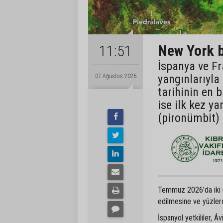
New York b
11:51
İspanya ve Fr
yangınlarıyla
07 Ağustos 2026
tarihinin en 
ise ilk kez ya
(pironümbit) 
Temmuz 2026'da iki ülk
edilmesine ve yüzlerc
İspanyol yetkililer, Á