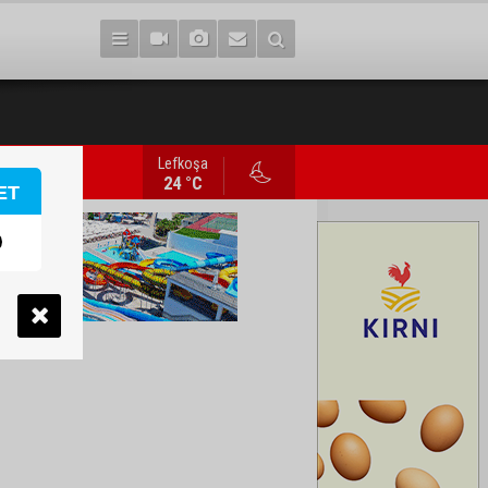
Lefkoşa
Trafik kazasında 85 yaşındaki Turan Obalı hayatın
24 °C
ET