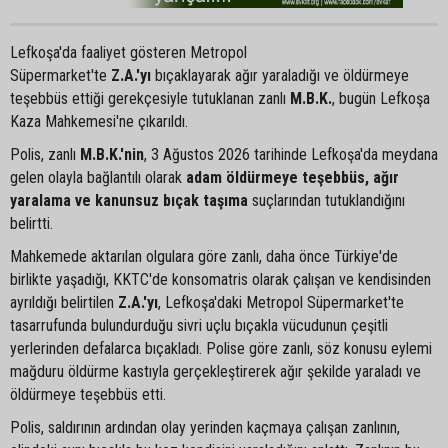
Lefkoşa'da faaliyet gösteren Metropol
Süpermarket'te
Z.A.'yı
bıçaklayarak ağır yaraladığı ve öldürmeye
teşebbüs ettiği gerekçesiyle tutuklanan zanlı
M.B.K.
, bugün Lefkoşa
Kaza Mahkemesi'ne çıkarıldı.
Polis, zanlı
M.B.K.'nin
, 3 Ağustos 2026 tarihinde Lefkoşa'da meydana
gelen olayla bağlantılı olarak
adam öldürmeye teşebbüs, ağır
yaralama ve kanunsuz bıçak taşıma
suçlarından tutuklandığını
belirtti.
Mahkemede aktarılan olgulara göre zanlı, daha önce Türkiye'de
birlikte yaşadığı, KKTC'de konsomatris olarak çalışan ve kendisinden
ayrıldığı belirtilen
Z.A.'yı
, Lefkoşa'daki Metropol Süpermarket'te
tasarrufunda bulundurduğu sivri uçlu bıçakla vücudunun çeşitli
yerlerinden defalarca bıçakladı. Polise göre zanlı, söz konusu eylemi
mağduru öldürme kastıyla gerçekleştirerek ağır şekilde yaraladı ve
öldürmeye teşebbüs etti.
Polis, saldırının ardından olay yerinden kaçmaya çalışan zanlının,