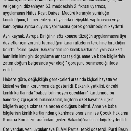
ve içeriğini düzenleyen 63. maddesinin 2. fıkrası uyarınca,
uygulamanın Nüfus Kayıt Dairesi Müdürü kararıyla yürürlüğe
konulduğunu, bu nedenle yerel yasada değişiklik yapılmasına veya
kamuoyuna ayrıca duyuru yapılmasına gerek görülmediğini kaydetti.
Aynı kaynak, Avrupa Birliği’nin söz konusu tüzüğün uygulanmasını üye
devletler için zorunlu tutmadığını, kararı ülkelerin tercihine bıraktığını
belirtti. “Rum İçişleri Bakanlığı’nın ise kimlik kartlarının yalnızca kart
hamilinin kimliğini doğrulama amacı taşıdığı, anne ve baba bilgilerinin
zaten doğum belgesinde yer aldığı” görüşünü benimsediği ifade
edildi.
Habere göre, değişikliğin gerekçeleri arasında kişisel hayatın ve
kişisel verilerin korunması da gösterildi. Bakanlık yetkilisi, önceki
kimlik kartlarında “babası bilinmeyen çocukların” kartlarında bu
hanede çizgi işareti bulunmasının, kişilerin özel hayatına ilişkin
bilgilerin açığa çıkmasına neden olduğunu belirtti. Anne ve baba
bilgilerinin kimlik kartlarından çıkarılması önerisinin ise Çocuk Haklarını
Koruma Komiseri tarafından İçişleri Bakanlığı’na sunulduğu kaydedildi.
Öte yandan, yeni uygulamaya ELAM Partisi tepki gösterdi. Parti Basın