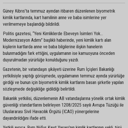
Güney Kıbrıs’ta temmuz ayından itibaren düzenlenen biyometrik
kimlik kartlarında, kart hamilinin anne ve baba isimlerine yer
verilmemeye başlandığı bildirildi.
Politis gazetesi, “Yeni Kimliklerde Ebeveyn İsimleri Yok…
Modernizasyon Adımı” başlıklı haberinde, yeni kimlik kartı alan
kişilerin kartlarda anne ve baba bilgilerine ilişkin hanelerin
bulunmadığını fark ettiğini, uygulamanın ise kamuoyuna önceden
duyurulmadan yürürlüğe konulduğunu yazdı.
Gazetenin, bir vatandaşın şikâyeti üzerine Rum İçişleri Bakanlığı
yetkilisiyle yaptığı görüşmede, uygulamanın temmuz ayında yürürlüğe
girdiği ve bunun için biyometrik kimlik kartlarını basan şirketle yapılan
sözleşmede değişikliğe gidildiği belirtildi.
Bakanlık yetkilisi, düzenlemenin AB vatandaşlarına yönelik ortak kimlik
güvenliği standartlarını belirleyen 1208/2025 sayılı Avrupa Tüzüğü ile
Uluslararası Sivil Havacılık Örgütü (ICAO) yönergelerine
dayandırıldığını ifade etti.
Yetkili ayrıca, Rum Nüfus Kayıt Yasası’nın kimlik kartlarının şekli, türü