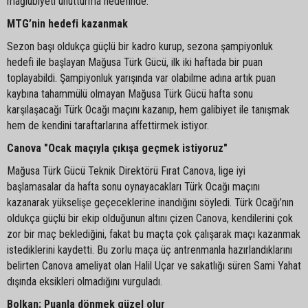
mağlubiyeti unutturma hedefinde.
MTG’nin hedefi kazanmak
Sezon başı oldukça güçlü bir kadro kurup, sezona şampiyonluk
hedefi ile başlayan Mağusa Türk Gücü, ilk iki haftada bir puan
toplayabildi. Şampiyonluk yarışında var olabilme adına artık puan
kaybına tahammülü olmayan Mağusa Türk Gücü hafta sonu
karşılaşacağı Türk Ocağı maçını kazanıp, hem galibiyet ile tanışmak
hem de kendini taraftarlarına affettirmek istiyor.
Canova "Ocak maçıyla çıkışa geçmek istiyoruz"
Mağusa Türk Gücü Teknik Direktörü Fırat Canova, lige iyi
başlamasalar da hafta sonu oynayacakları Türk Ocağı maçını
kazanarak yükselişe geçeceklerine inandığını söyledi. Türk Ocağı’nın
oldukça güçlü bir ekip olduğunun altını çizen Canova, kendilerini çok
zor bir maç beklediğini, fakat bu maçta çok çalışarak maçı kazanmak
istediklerini kaydetti. Bu zorlu maça üç antrenmanla hazırlandıklarını
belirten Canova ameliyat olan Halil Uçar ve sakatlığı süren Sami Yahat
dışında eksikleri olmadığını vurguladı.
Bolkan: Puanla dönmek güzel olur