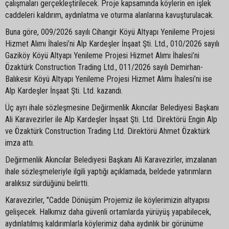
çalışmaları gerçekleştirilecek. Proje kapsamında köylerin en işlek
caddeleri kaldırım, aydınlatma ve oturma alanlarına kavuşturulacak.
Buna göre, 009/2026 sayılı Cihangir Köyü Altyapı Yenileme Projesi
Hizmet Alımı İhalesi’ni Alp Kardeşler İnşaat Şti. Ltd., 010/2026 sayılı
Gaziköy Köyü Altyapı Yenileme Projesi Hizmet Alımı İhalesi’ni
Özaktürk Construction Trading Ltd., 011/2026 sayılı Demirhan-
Balıkesir Köyü Altyapı Yenileme Projesi Hizmet Alımı İhalesi’ni ise
Alp Kardeşler İnşaat Şti. Ltd. kazandı.
Üç ayrı ihale sözleşmesine Değirmenlik Akıncılar Belediyesi Başkanı
Ali Karavezirler ile Alp Kardeşler İnşaat Şti. Ltd. Direktörü Engin Alp
ve Özaktürk Construction Trading Ltd. Direktörü Ahmet Özaktürk
imza attı.
Değirmenlik Akıncılar Belediyesi Başkanı Ali Karavezirler, imzalanan
ihale sözleşmeleriyle ilgili yaptığı açıklamada, beldede yatırımların
aralıksız sürdüğünü belirtti.
Karavezirler, "Cadde Dönüşüm Projemiz ile köylerimizin altyapısı
gelişecek. Halkımız daha güvenli ortamlarda yürüyüş yapabilecek,
aydınlatılmış kaldırımlarla köylerimiz daha aydınlık bir görünüme