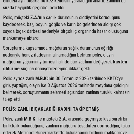
elindeki aynı bıçakla bu kez kendisini yaraladığını anlattı. Zanlının bu
sırada baygınlık geçirdiği belirtildi.
Polis, müşteki
Z.A.'nın
sağlık durumunun ciddiyetini koruduğunu
kaydederek, baş, boyun, göğüs ve karın bölgelerinden aldığı çok
sayıda bıçak darbesi nedeniyle birçok iç organında hasar oluştuğunu
mahkemeye aktardı.
Soruşturma kapsamında mağdurun sağlık durumunun ağırlığı
nedeniyle henüz ifadesinin alınamadığını belirten polis, olayın
mağdurun yaşamını yitirmesi halinde suç vasfının değişerek
kasten
öldürme
suçuna dönüşebileceğine dikkat çekti.
Polis ayrıca zanlı
M.B.K.'nin
30 Temmuz 2026 tarihinde KKTC'ye
giriş yaptığını, olayın ise 3 Ağustos 2026 tarihinde meydana geldiğini
belirterek, soruşturmanın selameti açısından zanlının tutuklu kalmasını
talep etti.
POLİS: ZANLI BIÇAKLADIĞI KADINI TAKİP ETMİŞ
Polis, zanlı
M.B.K.
ile müşteki
Z.A.
arasında geçmişte kısa süreli bir
birliktelik bulunduğunu, zanlının mağduru tesadüfen görmediğini, takip
ederek Metropol Süpermarket'te bulunacağını bildiğini mahkemeye