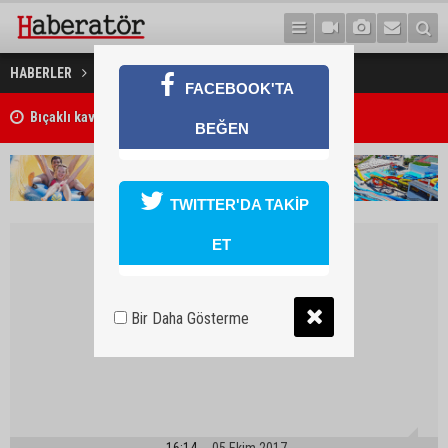
Mağusa’da zorlu maç
HABERLER
SPOR
FACEBOOK'TA
Bıçaklı kavga ölümle sonuçlandı
BEĞEN
TWITTER'DA TAKİP
ET
Bir Daha Gösterme
16:14
05 Ekim 2017