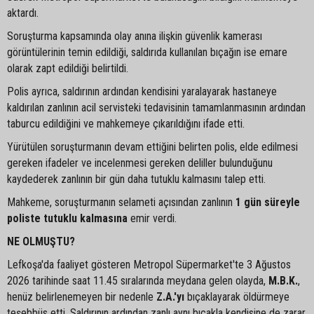
aktardı.
Soruşturma kapsamında olay anına ilişkin güvenlik kamerası
görüntülerinin temin edildiği, saldırıda kullanılan bıçağın ise emare
olarak zapt edildiği belirtildi.
Polis ayrıca, saldırının ardından kendisini yaralayarak hastaneye
kaldırılan zanlının acil servisteki tedavisinin tamamlanmasının ardından
taburcu edildiğini ve mahkemeye çıkarıldığını ifade etti.
Yürütülen soruşturmanın devam ettiğini belirten polis, elde edilmesi
gereken ifadeler ve incelenmesi gereken deliller bulunduğunu
kaydederek zanlının bir gün daha tutuklu kalmasını talep etti.
Mahkeme, soruşturmanın selameti açısından zanlının
1 gün süreyle
poliste tutuklu kalmasına
emir verdi.
NE OLMUŞTU?
Lefkoşa'da faaliyet gösteren Metropol Süpermarket'te 3 Ağustos
2026 tarihinde saat 11.45 sıralarında meydana gelen olayda,
M.B.K.
,
henüz belirlenemeyen bir nedenle
Z.A.'yı
bıçaklayarak öldürmeye
teşebbüs etti. Saldırının ardından zanlı aynı bıçakla kendisine de zarar